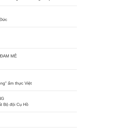
 Đức
 ĐAM MÊ
ng" ẩm thực Việt
NG
t Bộ đội Cụ Hồ