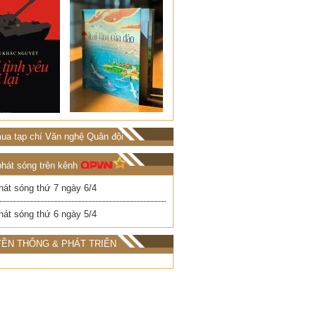
ua tạp chí Văn nghệ Quân đội
phát sóng trên kênh
hát sóng thứ 7 ngày 6/4
hát sóng thứ 6 ngày 5/4
ỀN THÔNG & PHÁT TRIỂN