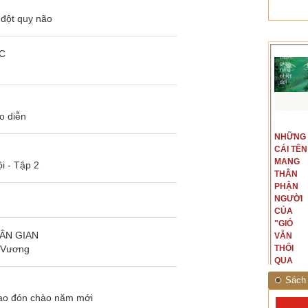
 đột quỵ não
C
o diễn
t văn là
Là người đi dọc biên giới phía
NGUYÊN
NHỮNG
ấu, một
Bắc, tôi có thế mạnh khi hình
MẪU
CÁI TÊN
hế giới từ
dung, mở ra không gian của giai
CỦA TÔI
MANG
hà văn tự
đoạn lịch sử đó... (PHẠM VÂN
i - Tập 2
LÀ
THÂN
eo ý mình...
ANH)
NHỮNG
PHẬN
NGƯỜI
NGƯỜI
ĐÃ PHẤT
CỦA
CAO CỜ
"GIÓ
ÂN GIAN
HỒNG
VẪN
 Vương
THÁNG
THỔI
TÁM
QUA
NĂM
RỪNG
Sách 
1945
NHIỆT
cao đón chào năm mới
ĐỚI"