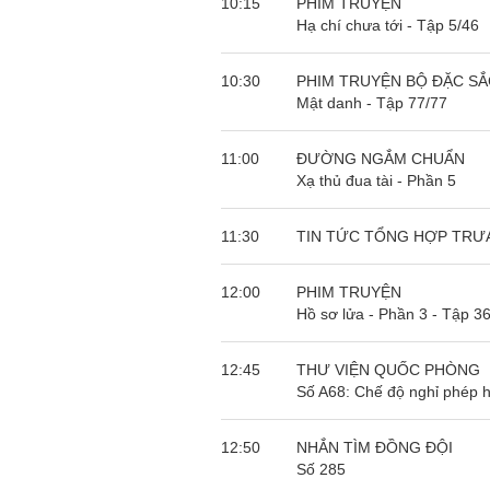
10:15
PHIM TRUYỆN
Hạ chí chưa tới - Tập 5/46
10:30
PHIM TRUYỆN BỘ ĐẶC SẮ
Mật danh - Tập 77/77
11:00
ĐƯỜNG NGẮM CHUẨN
Xạ thủ đua tài - Phần 5
11:30
TIN TỨC TỔNG HỢP TRƯ
12:00
PHIM TRUYỆN
Hồ sơ lửa - Phần 3 - Tập 3
12:45
THƯ VIỆN QUỐC PHÒNG
Số A68: Chế độ nghỉ phép 
12:50
NHẮN TÌM ĐỒNG ĐỘI
Số 285