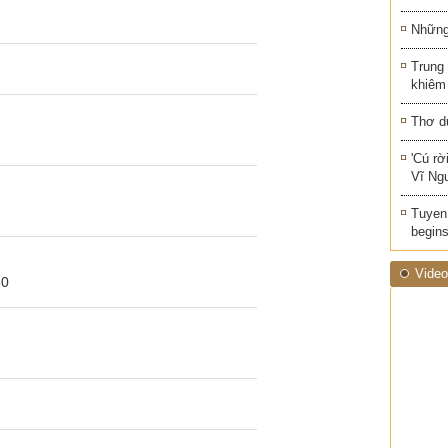
Những 
Trung
khiêm
Thơ d
'Cú rờ
Vĩ Ng
Tuyen 
begins
Video
50