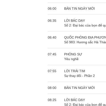
06:00
BẢN TIN NGÀY MỚI
06:35
LỜI BÁC DẠY
Số 2: Đại bác của bọn đế qu
06:40
QUỐC PHÒNG ĐỊA PHƯƠ
Số 983: Hương sắc Hà Thà
07:45
PHÓNG SỰ
Yêu nghề
07:55
LỜI TRÁI TIM
Sự thay đổi - Phần 2
08:00
BẢN TIN NGÀY MỚI
08:25
LỜI BÁC DẠY
Số 2: Đại bác của bọn đế qu