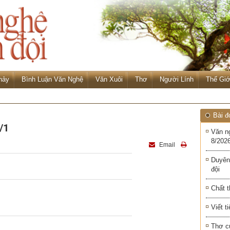
hảy
Bình Luận Văn Nghệ
Văn Xuôi
Thơ
Người Lính
Thế Giớ
Bài đ
/1
Văn n
8/2026
Email
Duyên
đội
Chất t
Viết t
Thơ c