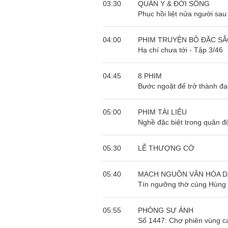
03:30
QUÂN Y & ĐỜI SỐNG
Phục hồi liệt nửa người sau
04:00
PHIM TRUYỆN BỘ ĐẶC SẮ
Hạ chí chưa tới - Tập 3/46
04:45
8 PHIM
Bước ngoặt để trở thành đạ
Tôi từng hình dung viế
NHỮNG
công việc của sự hư c
NGƯỜI
hành trình phác dựng t
05:00
PHIM TÀI LIỆU
TÔI GẶP,
trí tưởng tượng, nơi n
Nghề đặc biệt trong quân độ
NHỮNG
do tạo hình mọi thứ th
CHUYỆN
(TRẦN THỊ TÚ NGỌC)
TÔI VIẾT
05:30
LỄ THƯỢNG CỜ
05:40
MẠCH NGUỒN VĂN HÓA D
Tín ngưỡng thờ cúng Hùng
05:55
PHÓNG SỰ ẢNH
Số 1447: Chợ phiên vùng 