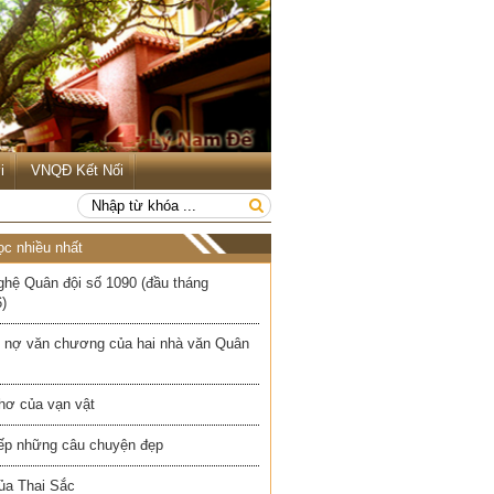
i
VNQĐ Kết Nối
ọc nhiều nhất
ghệ Quân đội số 1090 (đầu tháng
)
 nợ văn chương của hai nhà văn Quân
hơ của vạn vật
iếp những câu chuyện đẹp
ủa Thai Sắc