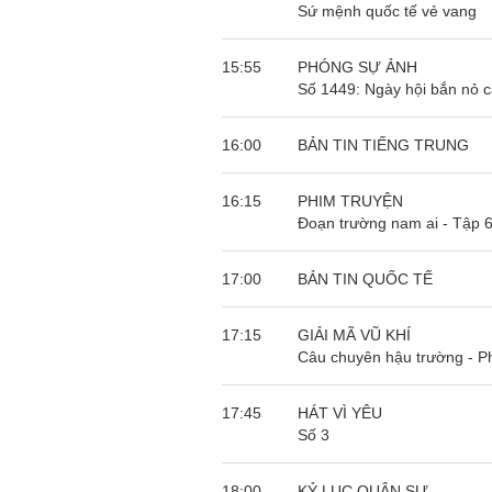
Sứ mệnh quốc tế vẻ vang
15:55
PHÓNG SỰ ẢNH
Số 1449: Ngày hội bắn nỏ 
16:00
BẢN TIN TIẾNG TRUNG
16:15
PHIM TRUYỆN
Đoạn trường nam ai - Tập 
17:00
BẢN TIN QUỐC TẾ
17:15
GIẢI MÃ VŨ KHÍ
Câu chuyên hậu trường - P
17:45
HÁT VÌ YÊU
Số 3
18:00
KỶ LỤC QUÂN SỰ