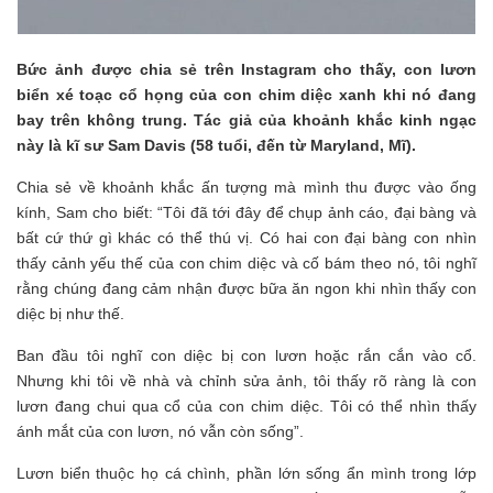
Bức ảnh được chia sẻ trên Instagram cho thấy, con lươn
biển xé toạc cổ họng của con chim diệc xanh khi nó đang
bay trên không trung. Tác giả của khoảnh khắc kinh ngạc
này là kĩ sư Sam Davis (58 tuổi, đến từ Maryland, Mĩ).
Chia sẻ về khoảnh khắc ấn tượng mà mình thu được vào ống
kính, Sam cho biết: “Tôi đã tới đây để chụp ảnh cáo, đại bàng và
bất cứ thứ gì khác có thể thú vị. Có hai con đại bàng con nhìn
thấy cảnh yếu thế của con chim diệc và cố bám theo nó, tôi nghĩ
rằng chúng đang cảm nhận được bữa ăn ngon khi nhìn thấy con
diệc bị như thế.
Ban đầu tôi nghĩ con diệc bị con lươn hoặc rắn cắn vào cổ.
Nhưng khi tôi về nhà và chỉnh sửa ảnh, tôi thấy rõ ràng là con
lươn đang chui qua cổ của con chim diệc. Tôi có thể nhìn thấy
ánh mắt của con lươn, nó vẫn còn sống”.
Lươn biển thuộc họ cá chình, phần lớn sống ẩn mình trong lớp