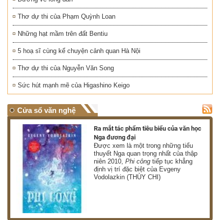
Thơ dự thi của Phạm Quỳnh Loan
Những hạt mầm trên đất Bentiu
5 hoạ sĩ cùng kể chuyện cảnh quan Hà Nội
Thơ dự thi của Nguyễn Văn Song
Sức hút mạnh mẽ của Higashino Keigo
Cửa sổ văn nghệ
nh
Ra mắt tác phẩm tiêu biểu của văn học
Nga đương đại
g
Được xem là một trong những tiểu
thuyết Nga quan trọng nhất của thập
niên 2010,
Phi công
tiếp tục khẳng
định vị trí đặc biệt của Evgeny
Vodolazkin (THÙY CHI)