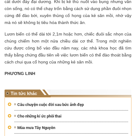
cát dưới đáy đại dương. Khi bị kẻ thù nuốt vào bụng nhưng vẫn
còn sống, nó có thể chạy trốn bằng cách sử dụng phần đuôi nhọn
cứng để đào bới, xuyên thủng cổ họng của kẻ săn mồi, nhờ vậy
mà nó sẽ không bị tiêu hóa thành thức ăn.
Lươn biển có thể dài tới 2,1m hoặc hơn, chiếc đuôi sắc nhọn của
chúng chiếm hơn một nửa chiều dài cơ thể.
Trong một nghiên
cứu được công bố vào đầu năm nay, các nhà khoa học đã tìm
thấy bằng chứng đầu tiên về việc lươn biển có thể đào thoát bằng
cách chui qua cổ họng của những kẻ săn mồi.
PHƯƠNG LINH
Tin tức khác
Câu chuyện cuộc đời sau bức ảnh đẹp
Cho những kí ức phôi thai
Mùa mưa Tây Nguyên