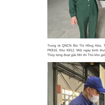
Trung tá QNCN Bùi Thị Hồng Hòa, T
PK816, Kho K812. Một ngày bình thườ
Thủy từng đoạt giải Nhì thi Thủ kho g