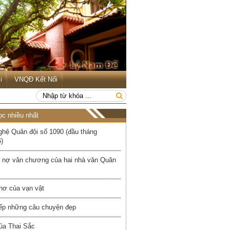
i
VNQĐ Kết Nối
ọc nhiều nhất
ghệ Quân đội số 1090 (đầu tháng
)
 nợ văn chương của hai nhà văn Quân
hơ của vạn vật
iếp những câu chuyện đẹp
ủa Thai Sắc