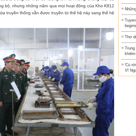
 đồng bộ, nhưng những năm qua mọi hoạt động của Kho K812
Những 
lửa truyền thống vẫn được truyền từ thế hệ này sang thế hệ
Tuyen 
begins
Thơ d
Trung
khiêm
'Cú rờ
Vĩ Ng