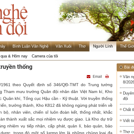
hảy
Bình Luận Văn Nghệ
Văn Xuôi
Thơ
Người Lính
Thế Giớ
qua & Hôm nay
Camera của tôi
truyền thống
Bài đ
Email
Văn n
8/2026
7/1961 theo Quyết định số 346/QĐ-TMT do Trung tướng
g Tham mưu trưởng Quân đội nhân dân Việt Nam kí, Kho
Duyên
c Quân khí, Tổng cục Hậu cần - Kỹ thuật. Với truyền thống
đội
riển, trưởng thành, Kho K812 đã không ngừng phát triển về
Chất t
 bộ, nhân viên, chiến sĩ luôn đoàn kết, thống nhất, khắc
àn thành xuất sắc mọi nhiệm vụ được giao. Là Kho dự trữ
Viết t
ng nhiệm vụ tiếp nhận, cấp phát, quản lí, bảo quản, bảo
Thơ c
n dược, trong đó một số lượng lớn là những chủng loại đa