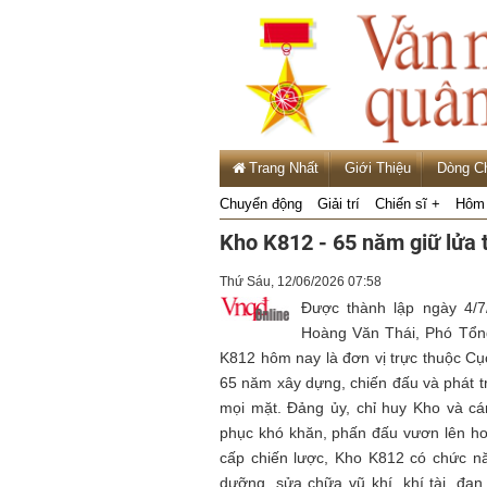
Trang Nhất
Giới Thiệu
Dòng C
Chuyển động
Giải trí
Chiến sĩ +
Hôm 
Kho K812 - 65 năm giữ lửa 
Thứ Sáu, 12/06/2026 07:58
Được thành lập ngày 4/
Hoàng Văn Thái, Phó Tổn
K812 hôm nay là đơn vị trực thuộc Cụ
65 năm xây dựng, chiến đấu và phát t
mọi mặt. Đảng ủy, chỉ huy Kho và cán
phục khó khăn, phấn đấu vươn lên ho
cấp chiến lược, Kho K812 có chức nă
dưỡng, sửa chữa vũ khí, khí tài, đạ