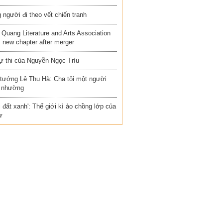
người đi theo vết chiến tranh
Quang Literature and Arts Association
 new chapter after merger
ự thi của Nguyễn Ngọc Trìu
 tướng Lê Thu Hà: Cha tôi một người
 nhường
i đất xanh': Thế giới kì ảo chồng lớp của
ư