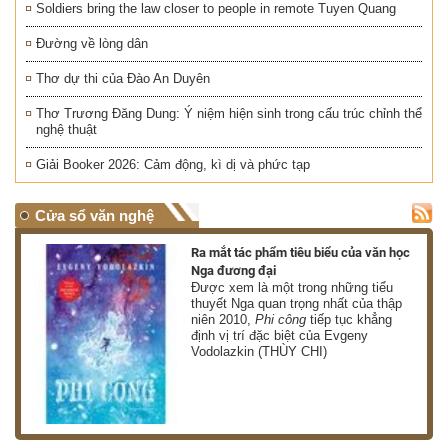
Soldiers bring the law closer to people in remote Tuyen Quang
Đường về lòng dân
Thơ dự thi của Đào An Duyên
Thơ Trương Đăng Dung: Ý niệm hiện sinh trong cấu trúc chỉnh thể
nghệ thuật
Giải Booker 2026: Cảm động, kì dị và phức tạp
Cửa sổ văn nghệ
nh
Ra mắt tác phẩm tiêu biểu của văn học
Nga đương đại
g
Được xem là một trong những tiểu
thuyết Nga quan trọng nhất của thập
niên 2010,
Phi công
tiếp tục khẳng
định vị trí đặc biệt của Evgeny
Vodolazkin (THÙY CHI)