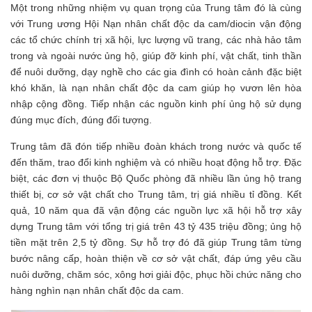
Một trong những nhiệm vụ quan trọng của Trung tâm đó là cùng
với Trung ương Hội Nạn nhân chất độc da cam/diocin vận động
các tổ chức chính trị xã hội, lực lượng vũ trang, các nhà hảo tâm
trong và ngoài nước ủng hộ, giúp đỡ kinh phí, vật chất, tinh thần
để nuôi dưỡng, dạy nghề cho các gia đình có hoàn cảnh đặc biệt
khó khăn, là nạn nhân chất độc da cam giúp họ vươn lên hòa
nhập cộng đồng. Tiếp nhận các nguồn kinh phí ủng hộ sử dụng
đúng mục đích, đúng đối tượng.
Trung tâm đã đón tiếp nhiều đoàn khách trong nước và quốc tế
đến thăm, trao đổi kinh nghiệm và có nhiều hoạt động hỗ trợ. Đặc
biệt, các đơn vị thuộc Bộ Quốc phòng đã nhiều lần ủng hộ trang
thiết bị, cơ sở vật chất cho Trung tâm, trị giá nhiều tỉ đồng. Kết
quả, 10 năm qua đã vận động các nguồn lực xã hội hỗ trợ xây
dựng Trung tâm với tổng trị giá trên 43 tỷ 435 triệu đồng; ủng hộ
tiền mặt trên 2,5 tỷ đồng. Sự hỗ trợ đó đã giúp Trung tâm từng
bước nâng cấp, hoàn thiện về cơ sở vật chất, đáp ứng yêu cầu
nuôi dưỡng, chăm sóc, xông hơi giải độc, phục hồi chức năng cho
hàng nghìn nạn nhân chất độc da cam.