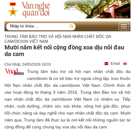
Toggle
navigati
TRUNG TÂM BẢO TRỢ XÃ HỘI NẠN NHÂN CHẤT ĐỘC DA
CAM/DIOXIN VIỆT NAM
Mười năm kết nối cộng đồng xoa dịu nỗi đau
da cam
Email
Chủ Nhật, 24/05/2026 18:03
Trung tâm bảo trợ xã hội nạn nhân chất độc da
cam/dioxin là cơ sở bảo trợ ngoài công lập, trực thuộc
Hội Nạn nhân chất độc da cam/dioxin Việt Nam. Chính thức đi
vào hoạt động từ tháng 3 năm 2016, Trung tâm Bảo trợ xã hội
nạn nhân chất độc da cam/dioxin Việt Nam có nhiệm vụ: Tiếp
nhận, nuôi dưỡng, chăm sóc sức khỏe, xông hơi giải độc, phục
hồi chức năng và dạy nghề cho nạn nhân chất độc da cam. Mười
năm qua, Trung tâm đã thực sự là nơi kết nối những nguồn lực từ
cộng đồng để cùng chung tay xoa dịu nỗi đau da cam.