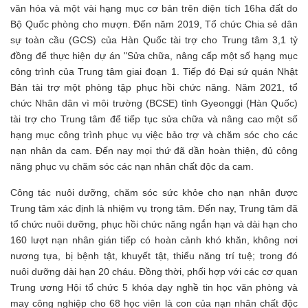
văn hóa và một vài hạng mục cơ bản trên diện tích 16ha đất do
Bộ Quốc phòng cho mượn. Đến năm 2019, Tổ chức Chia sẻ dân
sự toàn cầu (GCS) của Hàn Quốc tài trợ cho Trung tâm 3,1 tỷ
đồng để thực hiện dự án "Sửa chữa, nâng cấp một số hạng mục
công trình của Trung tâm giai đoạn 1. Tiếp đó Đại sứ quán Nhật
Bản tài trợ một phòng tập phục hồi chức năng. Năm 2021, tổ
chức Nhân dân vì môi trường (BCSE) tỉnh Gyeonggi (Hàn Quốc)
tài trợ cho Trung tâm để tiếp tục sửa chữa và nâng cao một số
hạng mục công trình phục vụ việc bảo trợ và chăm sóc cho các
nạn nhân da cam. Đến nay mọi thứ đã dần hoàn thiện, đủ công
năng phục vụ chăm sóc các nạn nhân chất độc da cam.
Công tác nuôi dưỡng, chăm sóc sức khỏe cho nạn nhân được
Trung tâm xác định là nhiệm vụ trọng tâm. Đến nay, Trung tâm đã
tổ chức nuôi dưỡng, phục hồi chức năng ngắn hạn và dài hạn cho
160 lượt nạn nhân gián tiếp có hoàn cảnh khó khăn, không nơi
nương tựa, bị bệnh tật, khuyết tật, thiểu năng trí tuệ; trong đó
nuôi dưỡng dài hạn 20 cháu. Đồng thời, phối hợp với các cơ quan
Trung ương Hội tổ chức 5 khóa dạy nghề tin học văn phòng và
may công nghiệp cho 68 học viên là con của nạn nhân chất độc