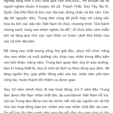
nghiệp tặng hơn 4.000 suất quà cho NNCĐDC, trẻ khuyết tật và
người nghèo thuộc 4 huyện, thị xã: Thạch Thất, Sơn Tây, Ba Vì,
Quốc Oai (Hà Nội) là khu vực địa bàn đứng chân và lân cận. Các
dịp tết nguyên đán, Trung tâm cũng đã phối hợp với Làng văn
hóa du lịch các dân tộc Việt Nam tổ chức chương trình “Gói bánh
chưng xanh cùng nạn nhân nghèo ăn tết”; tổ chức bữa cơm miễn
phí và tặng quà cho các nạn nhân có hoàn cảnh khó khăn của
các xã trên địa bàn.
Để nâng cao chất lượng xông hơi giải độc, phục hồi chức năng
cho nạn nhân và nuôi dưỡng các cháu nạn nhân trong điều kiện
còn khó khăn, hàng năm, Trung tâm quan tâm duy trì bảo dưỡng,
bảo trì trang thiết bị; duy trì một số dịch vụ theo đúng quy định, để
tăng nguồn thu, góp phần động viên cán bộ, nhân viên yên tâm
công tác, hoàn thành tốt nhiệm vụ được giao.
Sau 10 năm chính thức đi vào hoạt động, trừ 3 năm đầu Trung
tâm được Hội Nạn nhân chất độc da cam/dioxin Việt Nam hỗ trợ,
còn lại Trung tâm đã tự chủ tài chính, kết nối các nguồn lực xã hội
cho các hoạt động bảo trợ, chăm sóc nạn nhân chất độc da cam.
Sự nỗ lực ấy bên cạnh việc xoa dịu nỗi đau da cam còn có tác