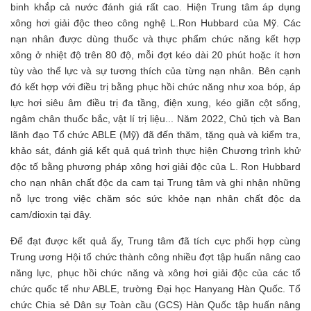
binh khắp cả nước đánh giá rất cao. Hiện Trung tâm áp dụng
xông hơi giải độc theo công nghệ L.Ron Hubbard của Mỹ. Các
nạn nhân được dùng thuốc và thực phẩm chức năng kết hợp
xông ở nhiệt độ trên 80 độ, mỗi đợt kéo dài 20 phút hoặc ít hơn
tùy vào thể lực và sự tương thích của từng nạn nhân. Bên cạnh
đó kết hợp với điều trị bằng phục hồi chức năng như xoa bóp, áp
lực hơi siêu âm điều trị đa tầng, điện xung, kéo giãn cột sống,
ngâm chân thuốc bắc, vật lí trị liệu... Năm 2022, Chủ tịch và Ban
lãnh đạo Tổ chức ABLE (Mỹ) đã đến thăm, tặng quà và kiểm tra,
khảo sát, đánh giá kết quả quá trình thực hiện Chương trình khử
độc tố bằng phương pháp xông hơi giải độc của L. Ron Hubbard
cho nạn nhân chất độc da cam tại Trung tâm và ghi nhận những
nỗ lực trong việc chăm sóc sức khỏe nạn nhân chất độc da
cam/dioxin tại đây.
Để đạt được kết quả ấy, Trung tâm đã tích cực phối hợp cùng
Trung ương Hội tổ chức thành công nhiều đợt tập huấn nâng cao
năng lực, phục hồi chức năng và xông hơi giải độc của các tổ
chức quốc tế như ABLE, trường Đại học Hanyang Hàn Quốc. Tổ
chức Chia sẻ Dân sự Toàn cầu (GCS) Hàn Quốc tập huấn nâng