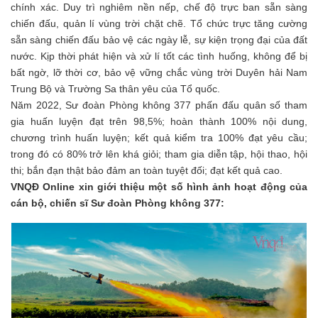
chính xác. Duy trì nghiêm nền nếp, chế độ trực ban sẵn sàng
chiến đấu, quản lí vùng trời chặt chẽ. Tổ chức trực tăng cường
sẵn sàng chiến đấu bảo vệ các ngày lễ, sự kiện trọng đại của đất
nước. Kịp thời phát hiện và xử lí tốt các tình huống, không để bị
bất ngờ, lỡ thời cơ, bảo vệ vững chắc vùng trời Duyên hải Nam
Trung Bộ và Trường Sa thân yêu của Tổ quốc.
Năm 2022, Sư đoàn Phòng không 377 phấn đấu quân số tham
gia huấn luyện đạt trên 98,5%; hoàn thành 100% nội dung,
chương trình huấn luyện; kết quả kiểm tra 100% đạt yêu cầu;
trong đó có 80% trở lên khá giỏi; tham gia diễn tập, hội thao, hội
thi; bắn đạn thật bảo đảm an toàn tuyệt đối; đạt kết quả cao.
VNQĐ Online xin giới thiệu một số hình ảnh hoạt động của
cán bộ, chiến sĩ Sư đoàn Phòng không 377: