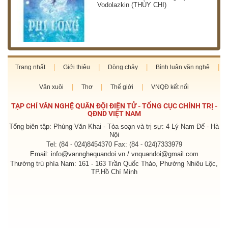
Vodolazkin (THÙY CHI)
Trang nhất
Giới thiệu
Dòng chảy
Bình luận văn nghệ
Văn xuôi
Thơ
Thế giới
VNQĐ kết nối
TẠP CHÍ VĂN NGHỆ QUÂN ĐỘI ĐIỆN TỬ - TỔNG CỤC CHÍNH TRỊ -
QĐND VIỆT NAM
Tổng biên tập: Phùng Văn Khai - Tòa soạn và trị sự: 4 Lý Nam Đế - Hà
Nội
Tel: (84 - 024)8454370 Fax: (84 - 024)7333979
Email: info@vannghequandoi.vn / vnquandoi@gmail.com
Thường trú phía Nam: 161 - 163 Trần Quốc Thảo, Phường Nhiêu Lộc,
TP.Hồ Chí Minh