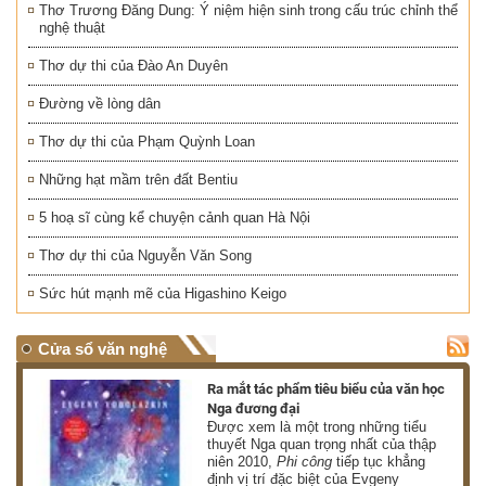
Thơ Trương Đăng Dung: Ý niệm hiện sinh trong cấu trúc chỉnh thể
nghệ thuật
Thơ dự thi của Đào An Duyên
Đường về lòng dân
Thơ dự thi của Phạm Quỳnh Loan
Những hạt mầm trên đất Bentiu
5 hoạ sĩ cùng kể chuyện cảnh quan Hà Nội
Thơ dự thi của Nguyễn Văn Song
Sức hút mạnh mẽ của Higashino Keigo
Cửa sổ văn nghệ
nh
Ra mắt tác phẩm tiêu biểu của văn học
Nga đương đại
g
Được xem là một trong những tiểu
thuyết Nga quan trọng nhất của thập
niên 2010,
Phi công
tiếp tục khẳng
định vị trí đặc biệt của Evgeny