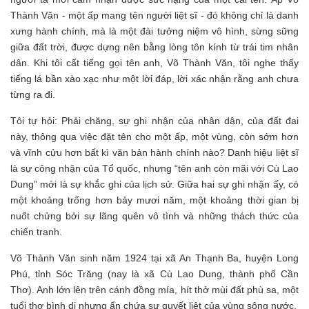
Thành Văn - một ấp mang tên người liệt sĩ - đó không chỉ là danh
xưng hành chính, mà là một đài tưởng niệm vô hình, sừng sững
giữa đất trời, được dựng nên bằng lòng tôn kính từ trái tim nhân
dân. Khi tôi cất tiếng gọi tên anh, Võ Thành Văn, tôi nghe thấy
tiếng lá bần xào xạc như một lời đáp, lời xác nhận rằng anh chưa
từng ra đi.
Tôi tự hỏi: Phải chăng, sự ghi nhận của nhân dân, của đất đai
này, thông qua việc đặt tên cho một ấp, một vùng, còn sớm hơn
và vĩnh cửu hơn bất kì văn bản hành chính nào? Danh hiệu liệt sĩ
là sự công nhận của Tổ quốc, nhưng “tên anh còn mãi với Cù Lao
Dung” mới là sự khắc ghi của lịch sử. Giữa hai sự ghi nhận ấy, có
một khoảng trống hơn bảy mươi năm, một khoảng thời gian bị
nuốt chửng bởi sự lãng quên vô tình và những thách thức của
chiến tranh.
Võ Thành Văn sinh năm 1924 tại xã An Thạnh Ba, huyện Long
Phú, tỉnh Sóc Trăng (nay là xã Cù Lao Dung, thành phố Cần
Thơ). Anh lớn lên trên cánh đồng mía, hít thở mùi đất phù sa, một
tuổi thơ bình dị nhưng ẩn chứa sự quyết liệt của vùng sông nước.