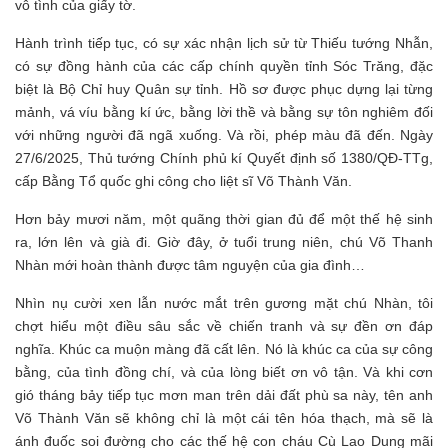
vô tình của giấy tờ.
Hành trình tiếp tục, có sự xác nhận lịch sử từ Thiếu tướng Nhẫn,
có sự đồng hành của các cấp chính quyền tỉnh Sóc Trăng, đặc
biệt là Bộ Chỉ huy Quân sự tỉnh. Hồ sơ được phục dựng lại từng
mảnh, vá víu bằng kí ức, bằng lời thề và bằng sự tôn nghiêm đối
với những người đã ngã xuống. Và rồi, phép màu đã đến. Ngày
27/6/2025, Thủ tướng Chính phủ kí Quyết định số 1380/QĐ-TTg,
cấp Bằng Tổ quốc ghi công cho liệt sĩ Võ Thành Văn.
Hơn bảy mươi năm, một quãng thời gian đủ để một thế hệ sinh
ra, lớn lên và già đi. Giờ đây, ở tuổi trung niên, chú Võ Thanh
Nhàn mới hoàn thành được tâm nguyện của gia đình…
Nhìn nụ cười xen lẫn nước mắt trên gương mặt chú Nhàn, tôi
chợt hiểu một điều sâu sắc về chiến tranh và sự đền ơn đáp
nghĩa. Khúc ca muộn màng đã cất lên. Nó là khúc ca của sự công
bằng, của tình đồng chí, và của lòng biết ơn vô tận. Và khi cơn
gió tháng bảy tiếp tục mơn man trên dải đất phù sa này, tên anh
Võ Thành Văn sẽ không chỉ là một cái tên hóa thạch, mà sẽ là
ánh đuốc soi đường cho các thế hệ con cháu Cù Lao Dung mãi