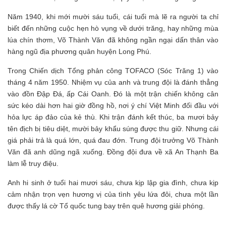
Năm 1940, khi mới mười sáu tuổi, cái tuổi mà lẽ ra người ta chỉ
biết đến những cuộc hẹn hò vụng về dưới trăng, hay những mùa
lúa chín thơm, Võ Thành Văn đã không ngần ngại dấn thân vào
hàng ngũ địa phương quân huyện Long Phú.
Trong Chiến dịch Tổng phản công TOFACO (Sóc Trăng 1) vào
tháng 4 năm 1950. Nhiệm vụ của anh và trung đội là đánh thẳng
vào đồn Đập Đá, ấp Cái Oanh. Đó là một trận chiến không cân
sức kéo dài hơn hai giờ đồng hồ, nơi ý chí Việt Minh đối đầu với
hỏa lực áp đảo của kẻ thù. Khi trận đánh kết thúc, ba mươi bảy
tên địch bị tiêu diệt, mười bảy khẩu súng được thu giữ. Nhưng cái
giá phải trả là quá lớn, quá đau đớn. Trung đội trưởng Võ Thành
Văn đã anh dũng ngã xuống. Đồng đội đưa về xã An Thạnh Ba
làm lễ truy điệu.
Anh hi sinh ở tuổi hai mươi sáu, chưa kịp lập gia đình, chưa kịp
cảm nhận trọn vẹn hương vị của tình yêu lứa đôi, chưa một lần
được thấy lá cờ Tổ quốc tung bay trên quê hương giải phóng.