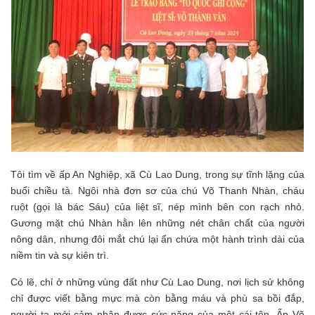
Tôi tìm về ấp An Nghiệp, xã Cù Lao Dung, trong sự tĩnh lặng của
buổi chiều tà. Ngôi nhà đơn sơ của chú Võ Thanh Nhàn, cháu
ruột (gọi là bác Sáu) của liệt sĩ, nép mình bên con rạch nhỏ.
Gương mặt chú Nhàn hằn lên những nét chân chất của người
nông dân, nhưng đôi mắt chú lại ẩn chứa một hành trình dài của
niềm tin và sự kiên trì.
Có lẽ, chỉ ở những vùng đất như Cù Lao Dung, nơi lịch sử không
chỉ được viết bằng mực mà còn bằng máu và phù sa bồi đắp,
người ta mới cảm nhận được sức nặng của một cái tên. Ấp Võ