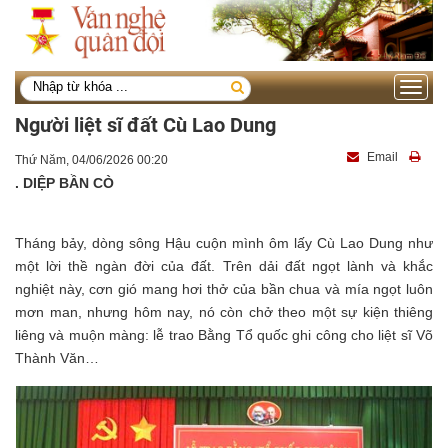
Toggle
navigati
Người liệt sĩ đất Cù Lao Dung
Email
Thứ Năm, 04/06/2026 00:20
. DIỆP BẦN CÒ
Tháng bảy, dòng sông Hậu cuộn mình ôm lấy Cù Lao Dung như
một lời thề ngàn đời của đất. Trên dải đất ngọt lành và khắc
nghiệt này, cơn gió mang hơi thở của bần chua và mía ngọt luôn
mơn man, nhưng hôm nay, nó còn chở theo một sự kiện thiêng
liêng và muộn màng: lễ trao Bằng Tổ quốc ghi công cho liệt sĩ Võ
Thành Văn…