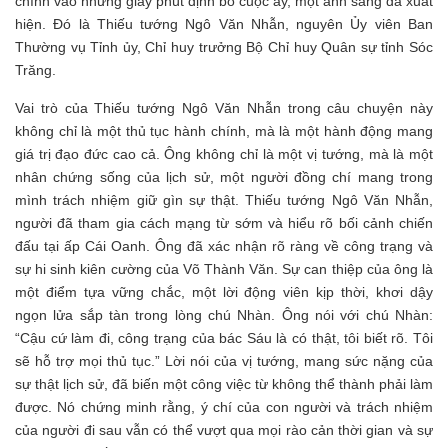
chính vào những giây phút định bỏ cuộc ấy, một ánh sáng đã xuất
hiện. Đó là Thiếu tướng Ngô Văn Nhẫn, nguyên Ủy viên Ban
Thường vụ Tỉnh ủy, Chỉ huy trưởng Bộ Chỉ huy Quân sự tỉnh Sóc
Trăng.
Vai trò của Thiếu tướng Ngô Văn Nhẫn trong câu chuyện này
không chỉ là một thủ tục hành chính, mà là một hành động mang
giá trị đạo đức cao cả. Ông không chỉ là một vị tướng, mà là một
nhân chứng sống của lịch sử, một người đồng chí mang trong
mình trách nhiệm giữ gìn sự thật. Thiếu tướng Ngô Văn Nhẫn,
người đã tham gia cách mạng từ sớm và hiểu rõ bối cảnh chiến
đấu tại ấp Cái Oanh. Ông đã xác nhận rõ ràng về công trạng và
sự hi sinh kiên cường của Võ Thành Văn. Sự can thiệp của ông là
một điểm tựa vững chắc, một lời động viên kịp thời, khơi dậy
ngọn lửa sắp tàn trong lòng chú Nhàn. Ông nói với chú Nhàn:
“Cậu cứ làm đi, công trạng của bác Sáu là có thật, tôi biết rõ. Tôi
sẽ hỗ trợ mọi thủ tục.” Lời nói của vị tướng, mang sức nặng của
sự thật lịch sử, đã biến một công việc từ không thể thành phải làm
được. Nó chứng minh rằng, ý chí của con người và trách nhiệm
của người đi sau vẫn có thể vượt qua mọi rào cản thời gian và sự