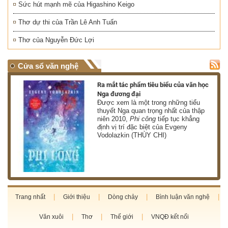
Sức hút mạnh mẽ của Higashino Keigo
Thơ dự thi của Trần Lê Anh Tuấn
Thơ của Nguyễn Đức Lợi
Cửa sổ văn nghệ
nh
Ra mắt tác phẩm tiêu biểu của văn học
Nga đương đại
g
Được xem là một trong những tiểu
thuyết Nga quan trọng nhất của thập
niên 2010,
Phi công
tiếp tục khẳng
định vị trí đặc biệt của Evgeny
Vodolazkin (THÙY CHI)
Trang nhất
Giới thiệu
Dòng chảy
Bình luận văn nghệ
Văn xuôi
Thơ
Thế giới
VNQĐ kết nối