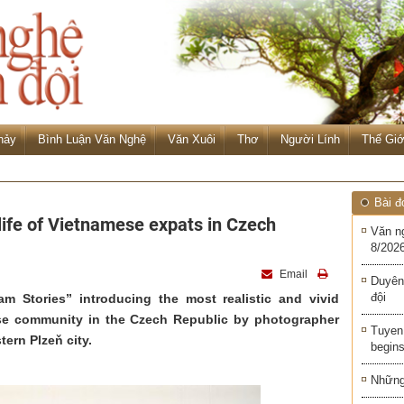
hảy
Bình Luận Văn Nghệ
Văn Xuôi
Thơ
Người Lính
Thế Giớ
Bài đ
 life of Vietnamese expats in Czech
Văn n
8/2026
Email
Duyên
đội
m Stories” introducing the most realistic and vivid
ese community in the Czech Republic by photographer
Tuyen 
tern Plzeň city.
begins
Những 