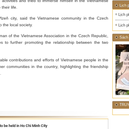
 activities and tried to immerse himself in the Vietnamese
ĐỚI"
Lịch 
their life.
Lịch p
Plzeň city, said the Vietnamese community in the Czech
 the local society.
Lịch p
an of the Vietnamese Association in the Czech Republic,
Sách 
tes to further promoting the relationship between the two
ble contributions and efforts of Vietnamese people in the
her communities in the country, highlighting the friendship
.
.
TRUY
 to be held in Ho Chi Minh City