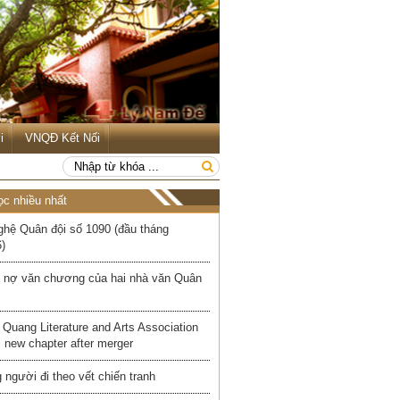
i
VNQĐ Kết Nối
ọc nhiều nhất
ghệ Quân đội số 1090 (đầu tháng
)
 nợ văn chương của hai nhà văn Quân
Quang Literature and Arts Association
 new chapter after merger
người đi theo vết chiến tranh