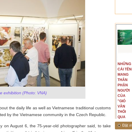
t văn là
Là người đi dọc biên giới phía
NGUYÊN
NHỮNG
ấu, một
Bắc, tôi có thế mạnh khi hình
MẪU
CÁI TÊN
hế giới từ
dung, mở ra không gian của giai
CỦA TÔI
MANG
hà văn tự
đoạn lịch sử đó... (PHẠM VÂN
LÀ
THÂN
eo ý mình...
ANH)
NHỮNG
PHẬN
NGƯỜI
NGƯỜI
he exhibition (Photo: VNA)
ĐÃ PHẤT
CỦA
CAO CỜ
"GIÓ
HỒNG
VẪN
about the daily life as well as Vietnamese traditional customs
THÁNG
THỔI
ted by the Vietnamese community in the Czech Republic.
TÁM
QUA
NĂM
RỪNG
Đặt m
y on August 6, the 75-year-old photographer said, to take
1945
NHIỆT