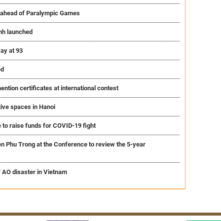
m ahead of Paralympic Games
nh launched
ay at 93
ed
tion certificates at international contest
ive spaces in Hanoi
 to raise funds for COVID-19 fight
n Phu Trong at the Conference to review the 5-year
f AO disaster in Vietnam