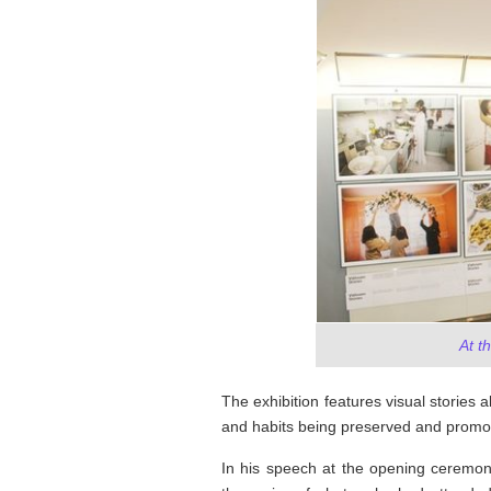
Tôi từng hình dung viế
NHỮNG
công việc của sự hư c
NGƯỜI
hành trình phác dựng t
TÔI GẶP,
trí tưởng tượng, nơi n
NHỮNG
do tạo hình mọi thứ th
CHUYỆN
(TRẦN THỊ TÚ NGỌC)
TÔI VIẾT
At t
The exhibition features visual stories 
and habits being preserved and promo
In his speech at the opening ceremon