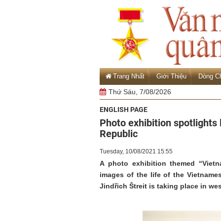
Trang Nhất
Giới Thiệu
Dòng C
Thứ Sáu, 7/08/2026
ENGLISH PAGE
Photo exhibition spotlights
Republic
Tuesday, 10/08/2021 15:55
A photo exhibition themed “Vietna
images of the life of the Vietnam
Jindřich Štreit is taking place in wes