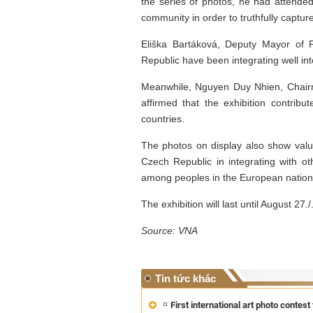
the series of photos, he had attended
community in order to truthfully capture 
Eliška Bartáková, Deputy Mayor of 
Republic have been integrating well into
Meanwhile, Nguyen Duy Nhien, Chairm
affirmed that the exhibition contribu
countries.
The photos on display also show valua
Czech Republic in integrating with ot
among peoples in the European nation
The exhibition will last until August 27./
Source: VNA
Tin tức khác
First international art photo contest