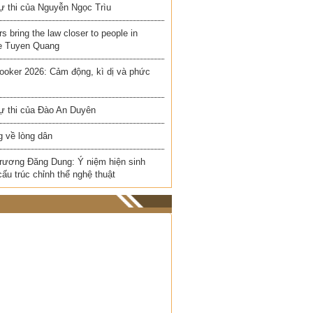
ự thi của Nguyễn Ngọc Trìu
rs bring the law closer to people in
e Tuyen Quang
ooker 2026: Cảm động, kì dị và phức
ự thi của Đào An Duyên
 về lòng dân
rương Đăng Dung: Ý niệm hiện sinh
cấu trúc chỉnh thể nghệ thuật