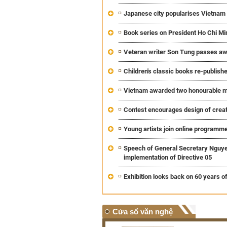
Japanese city popularises Vietna
Book series on President Ho Chi Mi
Veteran writer Son Tung passes aw
Children's classic books re-publish
Vietnam awarded two honourable men
Contest encourages design of creat
Young artists join online programme
Speech of General Secretary Nguye
implementation of Directive 05
Exhibition looks back on 60 years o
Cửa sổ văn nghệ