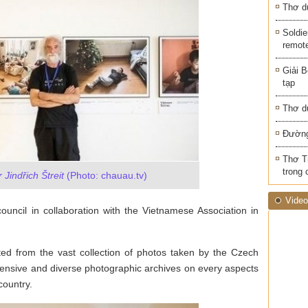
Thơ d
Soldie
remot
Giải B
tạp
Thơ d
Đường
Thơ T
trong 
Jindřich Štreit
(Photo: chauau.tv)
Video
council in collaboration with the Vietnamese Association in
ed from the vast collection of photos taken by the Czech
tensive and diverse photographic archives on every aspects
 country.