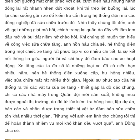
điện
bởi gương mặt chất phác với điệu cười hiền hậu nhưng hành
động lại rất nhanh nhẹn dứt khoát, khi thì trèo lên buồng lái, lúc
lại chui xuống gầm xe để kiểm tra cẩn trọng hệ thống điện mà các
đồng nghiệp đã sửa chữa trước đó.
Nhìn thấy chúng tôi đến, anh
vội gạt những giọt mồ hôi, chỉnh trang lại quần áo đầy vết lấm lem
dầu mỡ và bụi đất niềm nở chào hỏi. Khi chúng tôi muốn tìm hiểu
về công việc sửa chữa tăng, anh hồn hậu chia sẻ, hệ thống điện
trong một chiếc xe tăng rất phức tạp vì có nhiều chi tiết, là sự kết
nối thông tin giữa người lái và chỉ huy để đảm bảo cho xe hoạt
động. Xe tăng của ta đa số là những loại xe đã có niên hạn
nhiều năm, nên hệ thống điện xuống cấp, hư hỏng nhiều,
việc sửa chữa mất rất nhiều thời gian. Ngoài sự phức tạp của hệ
thống ra thì các vật tư
của
xe tăng - thiết giáp là đồ đặc chủng,
chỉ có các nhà máy trong Quân đội mới sản xuất, không mua
được ngoài thị trường, do đó từ lúc kiểm tra hỏng hóc, lập dự án,
báo cáo và nhận được trang thiết bị vật tư đảm bảo sửa chữa
tốn khá nhiều thời gian. "Nhưng với anh em lính thợ chúng tôi thì
để hoàn thành nhiệm vụ mọi khó khăn đều vượt qua", anh Đồng
chia sẻ.