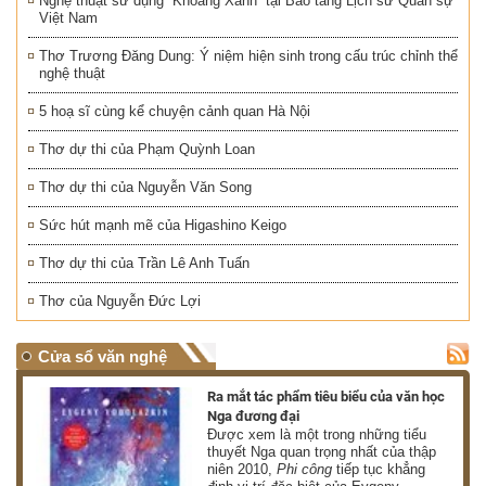
Nghệ thuật sử dụng “Khoảng Xanh” tại Bảo tàng Lịch sử Quân sự
Việt Nam
Thơ Trương Đăng Dung: Ý niệm hiện sinh trong cấu trúc chỉnh thể
nghệ thuật
5 hoạ sĩ cùng kể chuyện cảnh quan Hà Nội
Thơ dự thi của Phạm Quỳnh Loan
Thơ dự thi của Nguyễn Văn Song
Sức hút mạnh mẽ của Higashino Keigo
Thơ dự thi của Trần Lê Anh Tuấn
Thơ của Nguyễn Đức Lợi
Cửa sổ văn nghệ
nh
Ra mắt tác phẩm tiêu biểu của văn học
Nga đương đại
g
Được xem là một trong những tiểu
thuyết Nga quan trọng nhất của thập
niên 2010,
Phi công
tiếp tục khẳng