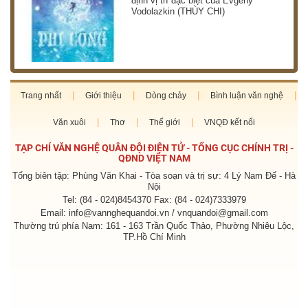
định vị trí đặc biệt của Evgeny
Vodolazkin (THÙY CHI)
Trang nhất
Giới thiệu
Dòng chảy
Bình luận văn nghệ
Văn xuôi
Thơ
Thế giới
VNQĐ kết nối
TẠP CHÍ VĂN NGHỆ QUÂN ĐỘI ĐIỆN TỬ - TỔNG CỤC CHÍNH TRỊ -
QĐND VIỆT NAM
Tổng biên tập: Phùng Văn Khai - Tòa soạn và trị sự: 4 Lý Nam Đế - Hà
Nội
Tel: (84 - 024)8454370 Fax: (84 - 024)7333979
Email: info@vannghequandoi.vn / vnquandoi@gmail.com
Thường trú phía Nam: 161 - 163 Trần Quốc Thảo, Phường Nhiêu Lộc,
TP.Hồ Chí Minh