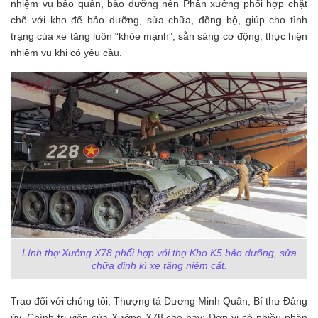
nhiệm vụ bảo quản, bảo dưỡng nên Phân xưởng phối hợp chặt
chẽ với kho để bảo dưỡng, sửa chữa, đồng bộ, giúp cho tình
trạng của xe tăng luôn “khỏe mạnh”, sẵn sàng cơ động, thực hiện
nhiệm vụ khi có yêu cầu.
Lính thợ Xưởng X78 phối hợp với thợ Kho K5 bảo dưỡng, sửa
chữa định kì xe tăng niêm cất.
Trao đổi với chúng tôi, Thượng tá Dương Minh Quân, Bí thư Đảng
ủy, Chính trị viên của Xưởng X78 cho hay: Đơn vị có nhiều phân