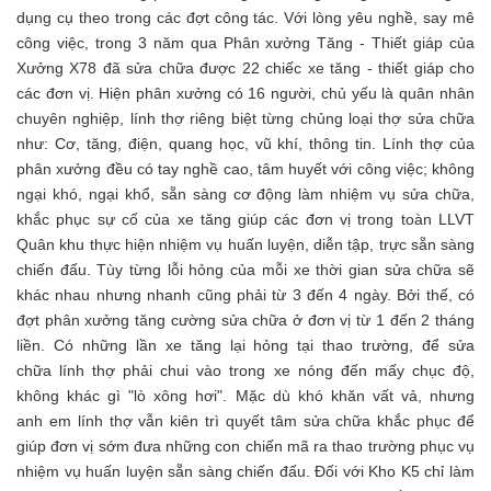
dụng cụ theo trong các đợt công tác. Với lòng yêu nghề, say mê
công việc, trong 3 năm qua Phân xưởng Tăng - Thiết giáp của
Xưởng X78 đã sửa chữa được 22 chiếc xe tăng - thiết giáp cho
các đơn vị. Hiện phân xưởng có 16 người, chủ yếu là quân nhân
chuyên nghiệp, lính thợ riêng biệt từng chủng loại thợ sửa chữa
như: Cơ, tăng, điện, quang học, vũ khí, thông tin. Lính thợ của
phân xưởng đều có tay nghề cao, tâm huyết với công việc; không
ngại khó, ngại khổ, sẵn sàng cơ động làm nhiệm vụ sửa chữa,
khắc phục sự cố của xe tăng giúp các đơn vị trong toàn LLVT
Quân khu thực hiện nhiệm vụ huấn luyện, diễn tập, trực sẵn sàng
chiến đấu. Tùy từng lỗi hỏng của mỗi xe thời gian sửa chữa sẽ
khác nhau nhưng nhanh cũng phải từ 3 đến 4 ngày. Bởi thế, có
đợt phân xưởng tăng cường sửa chữa ở đơn vị từ 1 đến 2 tháng
liền. Có những lần xe tăng lại hỏng tại thao trường, để sửa
chữa lính thợ phải chui vào trong xe nóng đến mấy chục độ,
không khác gì "lò xông hơi". Mặc dù khó khăn vất vả, nhưng
anh em lính thợ vẫn kiên trì quyết tâm sửa chữa khắc phục để
giúp đơn vị sớm đưa những con chiến mã ra thao trường phục vụ
nhiệm vụ huấn luyện sẵn sàng chiến đấu.
Đối với Kho K5 chỉ làm