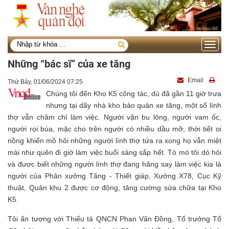
Toggle
navigati
Những “bác sĩ” của xe tăng
Email
Thứ Bảy, 01/06/2024 07:25
Chúng tôi đến Kho K5 công tác, dù đã gần 11 giờ trưa
nhưng tại dãy nhà kho bảo quản xe tăng, một số lính
thợ vẫn chăm chỉ làm việc. Người vặn bu lông, người vam ốc,
người rọi búa, mặc cho trên người có nhiều dầu mỡ, thời tiết oi
nồng khiến mồ hôi những người lính thợ tứa ra xong họ vẫn miệt
mài như quên đi giờ làm việc buổi sáng sắp hết. Tò mò tôi dò hỏi
và được biết những người lính thợ đang hăng say làm việc kia là
người của Phân xưởng Tăng - Thiết giáp, Xưởng X78, Cục Kỹ
thuật, Quân khu 2 được cơ động, tăng cường sửa chữa tại Kho
K5.
Tôi ấn tượng với
Thiếu tá QNCN Phan Văn Đồng, Tổ trưởng Tổ