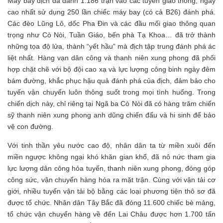
Máy bay địch đã đánh 1.186 trận vào các tuyến giao thông, ngày
cao nhất sử dụng 250 lần chiếc máy bay (có cả B26) đánh phá.
Các đèo Lũng Lô, dốc Pha Đin và các đầu mối giao thông quan
trọng như Cò Nòi, Tuần Giáo, bến phà Tạ Khoa… đã trở thành
những tọa độ lửa, thành “yết hầu” mà địch tập trung đánh phá ác
liệt nhất. Hàng vạn dân công và thanh niên xung phong đã phối
hợp chặt chẽ với bộ đội cao xạ và lực lượng công binh ngày đêm
bám đường, khắc phục hậu quả đánh phá của địch, đảm bảo cho
tuyến vận chuyển luôn thông suốt trong mọi tình huống. Trong
chiến dịch này, chỉ riêng tại Ngã ba Cò Nòi đã có hàng trăm chiến
sỹ thanh niên xung phong anh dũng chiến đấu và hi sinh để bảo
vệ con đường.
Với tinh thần yêu nước cao độ, nhân dân ta từ miền xuôi đến
miền ngược không ngại khó khăn gian khổ, đã nô nức tham gia
lực lượng dân công hỏa tuyến, thanh niên xung phong, đóng góp
công sức, vận chuyển hàng hóa ra mặt trận. Cùng với vận tải cơ
giới, nhiều tuyến vận tải bộ bằng các loại phương tiện thô sơ đã
được tổ chức. Nhân dân Tây Bắc đã đóng 11.600 chiếc bè mảng,
tổ chức vận chuyển hàng về đến Lai Châu được hơn 1.700 tấn