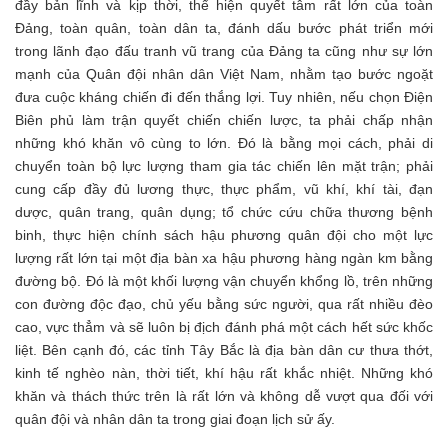
đầy bản lĩnh và kịp thời, thể hiện quyết tâm rất lớn của toàn
Đảng, toàn quân, toàn dân ta, đánh dấu bước phát triển mới
trong lãnh đạo đấu tranh vũ trang của Đảng ta cũng như sự lớn
mạnh của Quân đội nhân dân Việt Nam, nhằm tạo bước ngoặt
đưa cuộc kháng chiến đi đến thắng lợi. Tuy nhiên, nếu chọn Điện
Biên phủ làm trận quyết chiến chiến lược, ta phải chấp nhận
những khó khăn vô cùng to lớn. Đó là bằng mọi cách, phải di
chuyển toàn bộ lực lượng tham gia tác chiến lên mặt trận; phải
cung cấp đầy đủ lương thực, thực phẩm, vũ khí, khí tài, đạn
dược, quân trang, quân dụng; tổ chức cứu chữa thương bệnh
binh, thực hiện chính sách hậu phương quân đội cho một lực
lượng rất lớn tại một địa bàn xa hậu phương hàng ngàn km bằng
đường bộ. Đó là một khối lượng vận chuyển khổng lồ, trên những
con đường độc đạo, chủ yếu bằng sức người, qua rất nhiều đèo
cao, vực thẳm và sẽ luôn bị địch đánh phá một cách hết sức khốc
liệt. Bên cạnh đó, các tỉnh Tây Bắc là địa bàn dân cư thưa thớt,
kinh tế nghèo nàn, thời tiết, khí hậu rất khắc nhiệt. Những khó
khăn và thách thức trên là rất lớn và không dễ vượt qua đối với
quân đội và nhân dân ta trong giai đoạn lịch sử ấy.