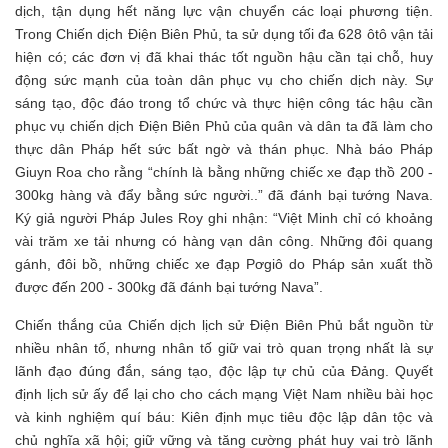
dịch, tận dụng hết năng lực vận chuyển các loại phương tiện.
Trong Chiến dịch Điện Biên Phủ, ta sử dụng tối đa 628 ôtô vận tải
hiện có; các đơn vị đã khai thác tốt nguồn hậu cần tại chỗ, huy
động sức mạnh của toàn dân phục vụ cho chiến dịch này. Sự
sáng tạo, độc đáo trong tổ chức và thực hiện công tác hậu cần
phục vụ chiến dịch Điện Biên Phủ của quân và dân ta đã làm cho
thực dân Pháp hết sức bất ngờ và thán phục. Nhà báo Pháp
Giuyn Roa cho rằng “chính là bằng những chiếc xe đạp thồ 200 -
300kg hàng và đẩy bằng sức người..” đã đánh bại tướng Nava.
Ký giả người Pháp Jules Roy ghi nhận: “Việt Minh chỉ có khoảng
vài trăm xe tải nhưng có hàng vạn dân công. Những đôi quang
gánh, đôi bồ, những chiếc xe đạp Pơgiô do Pháp sản xuất thồ
được đến 200 - 300kg đã đánh bại tướng Nava”.
Chiến thắng của Chiến dịch lịch sử Điện Biên Phủ bắt nguồn từ
nhiều nhân tố, nhưng nhân tố giữ vai trò quan trọng nhất là sự
lãnh đạo đúng đắn, sáng tạo, độc lập tự chủ của Đảng. Quyết
định lịch sử ấy để lại cho cho cách mạng Việt Nam nhiều bài học
và kinh nghiệm quí báu: Kiên định mục tiêu độc lập dân tộc và
chủ nghĩa xã hội; giữ vững và tăng cường phát huy vai trò lãnh