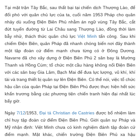
Tại mặt trận Tây Bắc, sau thất bại tại chiến dịch Thượng Lào, để
đối phó với quân chủ lực của ta, cuối năm 1953 Pháp cho quân
nhảy dù xuống Điện Biên Phủ nhằm án ngữ vùng Tây Bắc, cắt
đứt tuyến đường từ Lai Châu sang Thượng Lào, đồng thời làm
bẫy nhử, thách thức quân chủ lực
Việt Minh
tấn công. Sau khi
chiếm Điện Biên, quân Pháp đã nhanh chóng biến nơi đây thành
một tập đoàn cứ điểm mạnh chưa từng có ở Đông Dương.
Navarre đã cho xây dựng ở Điện Biên Phủ 2 sân bay là Mường
Thanh và Hồng Cúm; tổ chức một cầu hàng không nối Điện Biên
với các sân bay Gia Lâm, Bạch Mai để đưa lực lượng, vũ khí, khí
tài và trang thiết bị quân sự lên Điện Biên. Có thể nói, việc tổ chức
hậu cần của quân Pháp tại Điện Biên Phủ được thực hiện hết sức
khẩn trương bằng các phương tiện chiến tranh hiện đại nhất lúc
bấy giờ.
Ngày
7/12
/1953,
Đại tá
Christian de Castries
được bổ nhiệm làm
chỉ huy tập đoàn cứ điểm Điện Biên Phủ. Giới quân sự Pháp và
Mỹ nhận định: Việt Minh chưa có kinh nghiệm đánh tập đoàn cứ
điểm mạnh. Mặt khác, chiến trường Điện Biên Phủ xa hậu