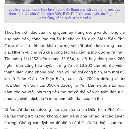
Lực lượng dân công hoả tuyến cũng đã tham gia tích cực trong việc bảo
đảm hậu cần cho Chiến dịch Điện Biên Phủ trên các tuyến đường mòn,
vượt rừng, sông suối.
Ảnh tư liệu
Thực hiện chỉ đạo của Tổng Quân ủy Trung ương và Bộ Tổng chỉ
huy mặt trận, công tác chuẩn bị cho chiến dịch Điện Biên Phủ
được xúc tiến hết sức khẩn trương với rất nhiều lực lượng tham
gia. Nhiệm vụ chủ yếu của công tác hậu cần là mở đường ra trận.
Từ tháng 11/1953 đến tháng 5/1954, ta đã huy động hơn 260
nghìn dân công hỏa tuyến, trong đó có 18.200 cán bộ, đội viên,
thanh niên xung phong phối hợp với bộ đội công binh, làm mới 89
km từ Tuần Giáo lên Điện Biên; sửa chữa 200km đường 41 từ
Hòa Bình lên Sơn La; 300km đường từ Yên Bái lên Sơn La bảo
đảm cho xe ôtô, phương tiện thô sơ có thể vận chuyển liên tục,
phục vụ chiến dịch dưới mưa bom bão đạn của kẻ thù.
Nhằm cắt đứt con đường tiếp vận của ta lên Điện Biên Phủ, địch
đã tập trung lực lượng không quân đánh phá rất ác liệt các tuyến
đường. Chúng xác định có 40 điểm có thể cắt đứt hiệu quả lớn.