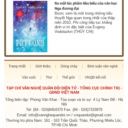
nh
Ra mắt tác phẩm tiêu biểu của văn học
Nga đương đại
g
Được xem là một trong những tiểu
thuyết Nga quan trọng nhất của thập
niên 2010,
Phi công
tiếp tục khẳng
định vị trí đặc biệt của Evgeny
Vodolazkin (THÙY CHI)
Trang nhất
Giới thiệu
Dòng chảy
Bình luận văn nghệ
Văn xuôi
Thơ
Thế giới
VNQĐ kết nối
TẠP CHÍ VĂN NGHỆ QUÂN ĐỘI ĐIỆN TỬ - TỔNG CỤC CHÍNH TRỊ -
QĐND VIỆT NAM
Tổng biên tập: Phùng Văn Khai - Tòa soạn và trị sự: 4 Lý Nam Đế - Hà
Nội
Tel: (84 - 024)8454370 Fax: (84 - 024)7333979
Email: info@vannghequandoi.vn / vnquandoi@gmail.com
Thường trú phía Nam: 161 - 163 Trần Quốc Thảo, Phường Nhiêu Lộc,
TP.Hồ Chí Minh