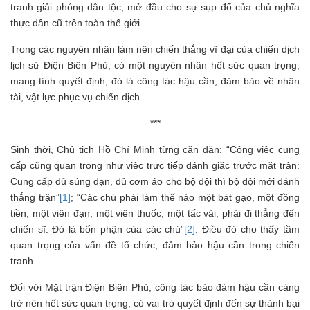
tranh giải phóng dân tộc, mở đầu cho sự sụp đổ của chủ nghĩa
thực dân cũ trên toàn thế giới.
Trong các nguyên nhân làm nên chiến thắng vĩ đại của chiến dịch
lịch sử Điện Biên Phủ, có một nguyên nhân hết sức quan trọng,
mang tính quyết định, đó là công tác hậu cần, đảm bảo về nhân
tài, vật lực phục vụ chiến dịch.
***
Sinh thời, Chủ tịch Hồ Chí Minh từng căn dặn: “Công việc cung
cấp cũng quan trọng như việc trực tiếp đánh giặc trước mặt trận:
Cung cấp đủ súng đạn, đủ cơm áo cho bộ đội thì bộ đội mới đánh
thắng trận”
[1]
; “Các chú phải làm thế nào một bát gạo, một đồng
tiền, một viên đạn, một viên thuốc, một tấc vải, phải đi thẳng đến
chiến sĩ. Đó là bổn phận của các chú”
[2]
. Điều đó cho thấy tầm
quan trọng của vấn đề tổ chức, đảm bảo hậu cần trong chiến
tranh.
Đối với Mặt trận Điện Biên Phủ, công tác bảo đảm hậu cần càng
trở nên hết sức quan trọng, có vai trò quyết định đến sự thành bại