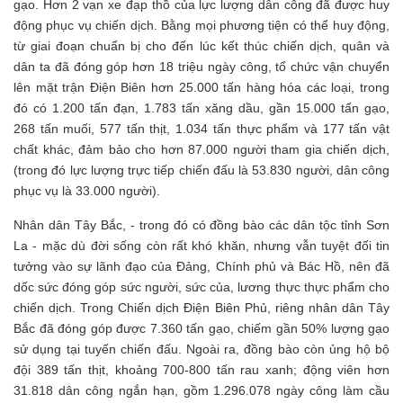
gạo. Hơn 2 vạn xe đạp thồ của lực lượng dân công đã được huy
động phục vụ chiến dịch. Bằng mọi phương tiện có thể huy động,
từ giai đoạn chuẩn bị cho đến lúc kết thúc chiến dịch, quân và
dân ta đã đóng góp hơn 18 triệu ngày công, tổ chức vận chuyển
lên mặt trận Điện Biên hơn 25.000 tấn hàng hóa các loại, trong
đó có 1.200 tấn đạn, 1.783 tấn xăng dầu, gần 15.000 tấn gạo,
268 tấn muối, 577 tấn thịt, 1.034 tấn thực phẩm và 177 tấn vật
chất khác, đảm bảo cho hơn 87.000 người tham gia chiến dịch,
(trong đó lực lượng trực tiếp chiến đấu là 53.830 người, dân công
phục vụ là 33.000 người).
Nhân dân Tây Bắc, - trong đó có đồng bào các dân tộc tỉnh Sơn
La - mặc dù đời sống còn rất khó khăn, nhưng vẫn tuyệt đối tin
tưởng vào sự lãnh đạo của Đảng, Chính phủ và Bác Hồ, nên đã
dốc sức đóng góp sức người, sức của, lương thực thực phẩm cho
chiến dịch. Trong Chiến dịch Điện Biên Phủ, riêng nhân dân Tây
Bắc đã đóng góp được 7.360 tấn gạo, chiếm gần 50% lượng gạo
sử dụng tại tuyến chiến đấu. Ngoài ra, đồng bào còn ủng hộ bộ
đội 389 tấn thịt, khoảng 700-800 tấn rau xanh; động viên hơn
31.818 dân công ngắn hạn, gồm 1.296.078 ngày công làm cầu