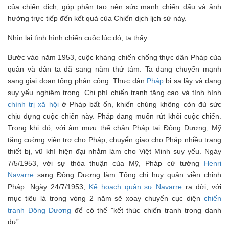
của chiến dịch, góp phần tạo nên sức mạnh chiến đấu và ảnh
hưởng trực tiếp đến kết quả của Chiến dịch lịch sử này.
Nhìn lại tình hình chiến cuộc lúc đó, ta thấy:
Bước vào năm 1953, cuộc kháng chiến chống thực dân Pháp của
quân và dân ta đã sang năm thứ tám. Ta đang chuyển mạnh
sang giai đoạn tổng phản công. Thực dân
Pháp
bị sa lầy và đang
suy yếu nghiêm trọng. Chi phí chiến tranh tăng cao và tình hình
chính trị
xã hội
ở Pháp bất ổn, khiến chúng không còn đủ sức
chịu đựng cuộc chiến này. Pháp đang muốn rút khỏi cuộc chiến.
Trong khi đó, với âm mưu thế chân Pháp tại Đông Dương, Mỹ
tăng cường viện trợ cho Pháp, chuyển giao cho Pháp nhiều trang
thiết bị, vũ khí hiện đại nhằm làm cho Việt Minh suy yếu. Ngày
7/5/1953, với sự thỏa thuận của Mỹ, Pháp cử tướng
Henri
Navarre
sang Đông Dương làm Tổng chỉ huy quân viễn chinh
Pháp. Ngày 24/7/1953,
Kế hoạch quân sự Navarre
ra đời, với
mục tiêu là trong vòng 2 năm sẽ xoay chuyển cục diện
chiến
tranh Đông Dương
để có thể "kết thúc chiến tranh trong danh
dự”.