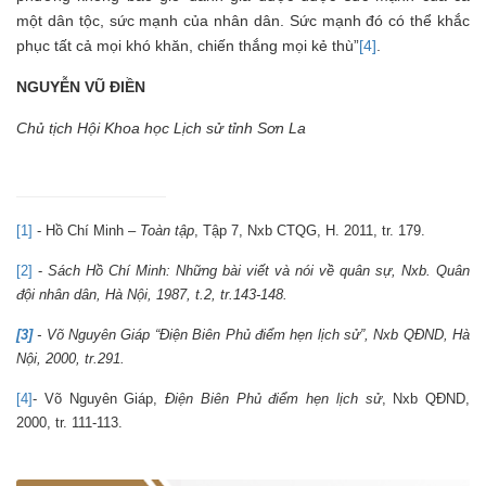
một dân tộc, sức mạnh của nhân dân. Sức mạnh đó có thể khắc
phục tất cả mọi khó khăn, chiến thắng mọi kẻ thù”
[4]
.
NGUYỄN VŨ ĐIỀN
Chủ tịch Hội Khoa học Lịch sử tỉnh Sơn La
[1]
- Hồ Chí Minh –
Toàn tập
, Tập 7, Nxb CTQG, H. 2011, tr. 179.
[2]
-
Sách Hồ Chí Minh: Những bài viết và nói về quân sự, Nxb. Quân
đội nhân dân, Hà Nội, 1987, t.2, tr.143-148.
[3]
- Võ Nguyên Giáp “Điện Biên Phủ điểm hẹn lịch sử”, Nxb QĐND, Hà
Nội, 2000, tr.291.
[4]
- Võ Nguyên Giáp,
Điện Biên Phủ điểm hẹn lịch sử
, Nxb QĐND,
2000, tr. 111-113.