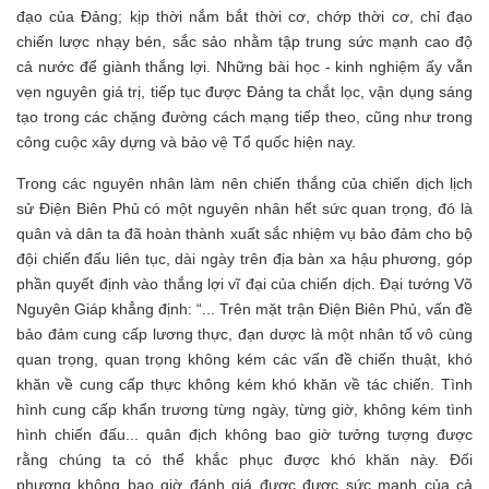
đạo của Đảng; kịp thời nắm bắt thời cơ, chớp thời cơ, chỉ đạo
chiến lược nhạy bén, sắc sảo nhằm tập trung sức mạnh cao độ
cả nước để giành thắng lợi. Những bài học - kinh nghiệm ấy vẫn
vẹn nguyên giá trị, tiếp tục được Đảng ta chắt lọc, vận dụng sáng
tạo trong các chặng đường cách mạng tiếp theo, cũng như trong
công cuộc xây dựng và bảo vệ Tổ quốc hiện nay.
Trong các nguyên nhân làm nên chiến thắng của chiến dịch lịch
sử Điện Biên Phủ có một nguyên nhân hết sức quan trọng, đó là
quân và dân ta đã hoàn thành xuất sắc nhiệm vụ bảo đảm cho bộ
đội chiến đấu liên tục, dài ngày trên địa bàn xa hậu phương, góp
phần quyết định vào thắng lợi vĩ đại của chiến dịch. Đại tướng Võ
Nguyên Giáp khẳng định: “... Trên mặt trận Điện Biên Phủ, vấn đề
bảo đảm cung cấp lương thực, đạn dược là một nhân tố vô cùng
quan trọng, quan trọng không kém các vấn đề chiến thuật, khó
khăn về cung cấp thực không kém khó khăn về tác chiến. Tình
hình cung cấp khẩn trương từng ngày, từng giờ, không kém tình
hình chiến đấu... quân địch không bao giờ tưởng tượng được
rằng chúng ta có thể khắc phục được khó khăn này. Đối
phương không bao giờ đánh giá được được sức mạnh của cả