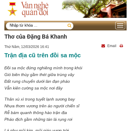
Toggle
navigati
Thơ của Đặng Bá Khanh
Email
Thứ Năm, 12/03/2026 16:41
Trận địa cũ trên đồi sa mộc
Đồi sa mộc đứng nghiêng mình trong khói
Gió biên thùy gầm thét giữa trùng vây
Đất rung chuyển dưới làn đạn pháo
Vẫn kiên cường sa mộc nơi đây
Thân xù xì trong tuyết lạnh sương bay
Nhựa thơm vương trên áo người chiến sĩ
Rễ bám quanh thông hào trận địa
Pháo địch gầm những tán lá rụng rơi
Lá như mũi kim, mũi giáo vươn trời