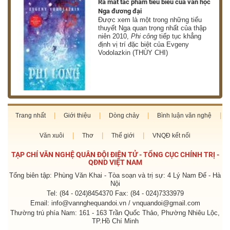
nh
Ra mắt tác phẩm tiêu biểu của văn học
Nga đương đại
g
Được xem là một trong những tiểu
thuyết Nga quan trọng nhất của thập
niên 2010,
Phi công
tiếp tục khẳng
định vị trí đặc biệt của Evgeny
Vodolazkin (THÙY CHI)
Trang nhất
Giới thiệu
Dòng chảy
Bình luận văn nghệ
Văn xuôi
Thơ
Thế giới
VNQĐ kết nối
TẠP CHÍ VĂN NGHỆ QUÂN ĐỘI ĐIỆN TỬ - TỔNG CỤC CHÍNH TRỊ -
QĐND VIỆT NAM
Tổng biên tập: Phùng Văn Khai - Tòa soạn và trị sự: 4 Lý Nam Đế - Hà
Nội
Tel: (84 - 024)8454370 Fax: (84 - 024)7333979
Email: info@vannghequandoi.vn / vnquandoi@gmail.com
Thường trú phía Nam: 161 - 163 Trần Quốc Thảo, Phường Nhiêu Lộc,
TP.Hồ Chí Minh