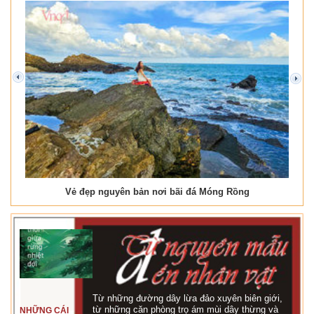
prev
next
Vẻ đẹp nguyên bản nơi bãi đá Móng Rồng
Từ những đường dây lừa đảo xuyên biên giới,
từ những căn phòng trọ ám mùi dây thừng và
NHỮNG CÁI