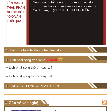
điện thoại bị tắt nguồn…, tôi muốn bạn đọc
TÊN MANG
bước vào thế giới lạnh lẽo và dữ dội của thời
THÂN PHẬN
đại dữ liệu,... (DƯƠNG BÌNH NGUYÊN)
NGƯỜI CỦA
"GIÓ VẪN
THỔI QUA
RỪNG
NHIỆT ĐỚI"
Đặt mua tạp chí Văn nghệ Quân đội
Lịch phát sóng trên kênh
Lịch phát sóng thứ 7 ngày 6/4
Lịch phát sóng thứ 6 ngày 5/4
TRUYỀN THÔNG & PHÁT TRIỂN
Cửa sổ văn nghệ