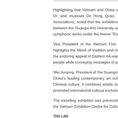
Highlighting that Vietnam and China sh
Dr. and musician Do Hong Quan, Pr
Associations, noted that the exhibiti
Tôi từng hình dung viế
between the Guangxi Arts University a
NHỮNG
công việc của sự hư c
NGƯỜI
hành trình phác dựng t
symphonic works under the theme "Ever
TÔI GẶP,
trí tưởng tượng, nơi n
NHỮNG
do tạo hình mọi thứ th
Vice President of the Vietnam Fine 
CHUYỆN
(TRẦN THỊ TÚ NGỌC)
highlights the blend of tradition and 
TÔI VIẾT
the enduring appeal of Eastern ink-wa
people while conveying messages of p
Wei Junping, President of the Guangxi A
China's leading contemporary art scho
Chinese culture, it combines artistic i
promoted international cultural exchan
The travelling exhibition was previous
the Vietnam Exhibition Centre for Cultu
THU LAN