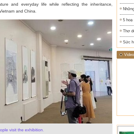
ture and everyday life while reflecting the inheritance,
Những
n Vietnam and China.
5 hoạ
Thơ d
Sức h
Video
ople visit the exhibition.