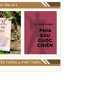
từ Nhà số 4
ỀN THÔNG & PHÁT TRIỂN