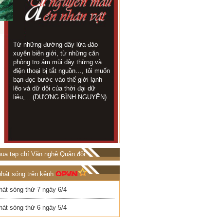
Từ những đường dây lừa đảo
Trong thời gian này 
KHI TÁC
xuyên biên giới, từ những căn
đội ở trên chốt rất 
GIẢ LÀ
phòng trọ ám mùi dây thừng và
địa tôi chỉ cách kh
NGUYÊN
điện thoại bị tắt nguồn…, tôi muốn
chừng 1 cây số...
MẪU
bạn đọc bước vào thế giới lạnh
TRỌNG LUÂN)
lẽo và dữ dội của thời đại dữ
liệu,... (DƯƠNG BÌNH NGUYÊN)
ua tạp chí Văn nghệ Quân đội
phát sóng trên kênh
hát sóng thứ 7 ngày 6/4
hát sóng thứ 6 ngày 5/4