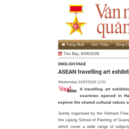
Trang Nhất
Giới Thiệu
Dòng C
Thứ Bảy, 8/08/2026
ENGLISH PAGE
ASEAN travelling art exhibi
Wednesday, 01/07/2026 12:52
A travelling art exhibi
countries opened in Ha
explore the shared cultural values an
Jointly organized by the Vietnam Fine
the Lijiang School of Painting of Guan
which cover a wide range of subjects