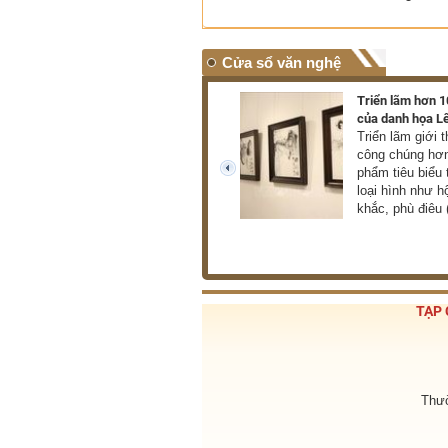
Cửa sổ văn nghệ
70 bông “hoa vườn Bác”
Triển lãm hơn 
“Hoa vườn Bác” là cuốn
của danh họa L
sách tập hợp những điển
Triển lãm giới 
hình tiêu biểu trong học tập
công chúng hơn
và làm theo tư tưởng, đạo
phẩm tiêu biểu 
prev
đức, phong cách Hồ Chí
loại hình như h
Minh.
khắc, phù điêu
TẠP 
Thườ