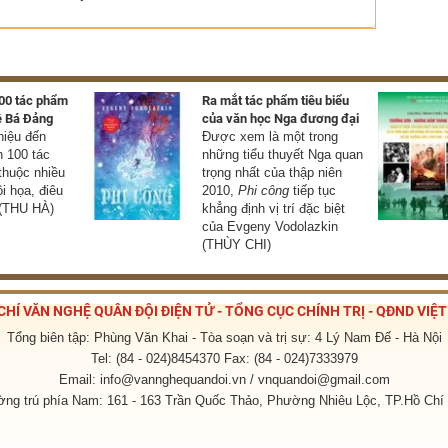
100 tác phẩm
Ra mắt tác phẩm tiêu biểu
ê Bá Đảng
của văn học Nga đương đại
thiệu đến
Được xem là một trong
 100 tác
những tiểu thuyết Nga quan
thuộc nhiều
trọng nhất của thập niên
ội họa, điêu
2010,
Phi công
tiếp tục
 (THU HÀ)
khẳng định vị trí đặc biệt
của Evgeny Vodolazkin
(THÙY CHI)
CHÍ VĂN NGHỆ QUÂN ĐỘI ĐIỆN TỬ - TỔNG CỤC CHÍNH TRỊ - QĐND VIỆ
Tổng biên tập: Phùng Văn Khai - Tòa soạn và trị sự: 4 Lý Nam Đế - Hà Nội
Tel: (84 - 024)8454370 Fax: (84 - 024)7333979
Email: info@vannghequandoi.vn / vnquandoi@gmail.com
ng trú phía Nam: 161 - 163 Trần Quốc Thảo, Phường Nhiêu Lộc, TP.Hồ Chí