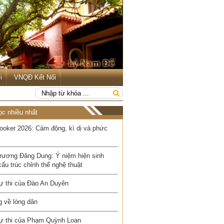
i
VNQĐ Kết Nối
ọc nhiều nhất
ooker 2026: Cảm động, kì dị và phức
rương Đăng Dung: Ý niệm hiện sinh
cấu trúc chỉnh thể nghệ thuật
ự thi của Đào An Duyên
 về lòng dân
ự thi của Phạm Quỳnh Loan