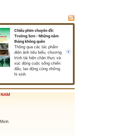
Chiếu phim chuyên đề:
Trường Sơn - Những năm
tháng không quên
Thông qua các tác phẩm
điện ảnh tiêu biểu, chương
next
trình tái hiện chân thực và
xúc động cuộc sống chiến
đấu, lao động cùng những
hi sinh
T NAM
 Minh