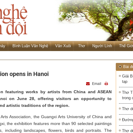
hảy
Bình Luận Văn Nghệ
Văn Xuôi
Thơ
Người Lính
Thế Giớ
Bài đ
tion opens in Hanoi
Giải B
tạp
Email
tion featuring works by artists from China and ASEAN
Thơ T
trong 
noi on June 28, offering visitors an opportunity to
d artistic traditions of the region.
Thơ d
 Arts Association, the Guangxi Arts University of China and
Đường
gxi, the exhibition features more than 90 selected paintings
, including landscapes, flowers, birds and portraits. The
Thơ d