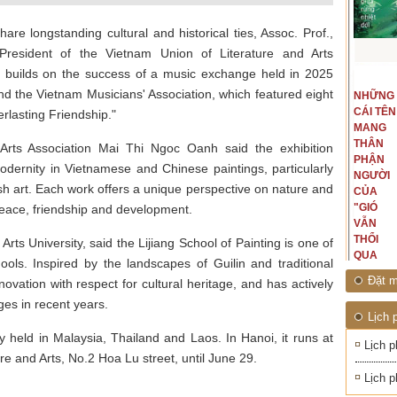
are longstanding cultural and historical ties, Assoc. Prof.,
esident of the Vietnam Union of Literature and Arts
on builds on the success of a music exchange held in 2025
t văn là
Là người đi dọc biên giới phía
nd the Vietnam Musicians' Association, which featured eight
NGUYÊN
NHỮNG
ấu, một
Bắc, tôi có thế mạnh khi hình
MẪU
CÁI TÊN
hế giới từ
dung, mở ra không gian của giai
lasting Friendship."
CỦA TÔI
MANG
hà văn tự
đoạn lịch sử đó... (PHẠM VÂN
LÀ
THÂN
eo ý mình...
ANH)
Arts Association Mai Thi Ngoc Oanh said the exhibition
NHỮNG
PHẬN
modernity in Vietnamese and Chinese paintings, particularly
NGƯỜI
NGƯỜI
sh art. Each work offers a unique perspective on nature and
ĐÃ PHẤT
CỦA
CAO CỜ
"GIÓ
eace, friendship and development.
HỒNG
VẪN
THÁNG
THỔI
rts University, said the Lijiang School of Painting is one of
TÁM
QUA
ols. Inspired by the landscapes of Guilin and traditional
NĂM
RỪNG
Đặt m
nnovation with respect for cultural heritage, and has actively
1945
NHIỆT
ges in recent years.
ĐỚI"
Lịch 
ly held in Malaysia, Thailand and Laos. In Hanoi, it runs at
Lịch p
re and Arts, No.2 Hoa Lu street, until June 29.
Lịch p