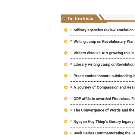
Tin tức khác
Military agencies review emulatio
Writing camp on Revolutionary War 
Writers discuss AI’s growing role in
Literary writing camp on Revolutio
Press contest honors outstanding i
A Journey of Compassion and Heal
GDP affiliate awarded First-class F
The Convergence of Words and the S
Nguyen Huy Thiep’s literary legacy
Book Series Commemorating the 51st