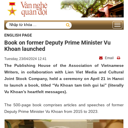
Toggle
navigati
ENGLISH PAGE
Book on former Deputy Prime Minister Vu
Khoan launched
Email
Tuesday, 23/04/2024 12:41
The Publishing House of the Association of Vietnamese
Writers, in collaboration with Lien Viet Media and Cultural
Joint Stock Company, held a ceremony on April 21 in Hanoi
to launch a book, titled “Vu Khoan tam tinh gui lai” (literally
Vu Khoan’s heartfelt messages).
The 500-page book comprises articles and speeches of former
Deputy Prime Minister Vu Khoan from 2015 to 2023.