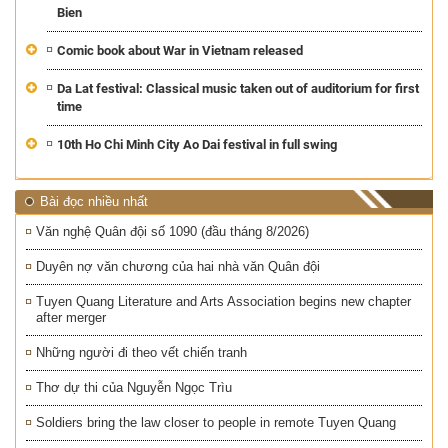
Bien
Comic book about War in Vietnam released
Da Lat festival: Classical music taken out of auditorium for first
time
10th Ho Chi Minh City Ao Dai festival in full swing
Bài đọc nhiều nhất
Văn nghệ Quân đội số 1090 (đầu tháng 8/2026)
Duyên nợ văn chương của hai nhà văn Quân đội
Tuyen Quang Literature and Arts Association begins new chapter
after merger
Những người đi theo vết chiến tranh
Thơ dự thi của Nguyễn Ngọc Trìu
Soldiers bring the law closer to people in remote Tuyen Quang