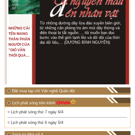
Từ những đường dây lừa đảo xuyên biên giới,
từ những căn phòng trọ ám mùi dây thừng và
NHỮNG CÁI
điện thoại bị tắt nguồn…, tôi muốn bạn đọc
TÊN MANG
bước vào thế giới lạnh lẽo và dữ dội của thời
THÂN PHẬN
đại dữ liệu,... (DƯƠNG BÌNH NGUYÊN)
NGƯỜI CỦA
"GIÓ VẪN
THỔI QUA
RỪNG
NHIỆT ĐỚI"
Đặt mua tạp chí Văn nghệ Quân đội
Lịch phát sóng trên kênh
Lịch phát sóng thứ 7 ngày 6/4
Lịch phát sóng thứ 6 ngày 5/4
Sách từ Nhà số 4