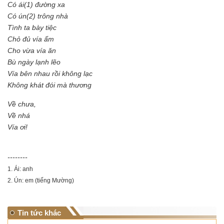
Có ái(1) đường xa
Có ún(2) trông nhà
Tình ta bày tiệc
Chỏ đủ vía ấm
Cho vừa vía ăn
Bù ngày lạnh lẽo
Vía bên nhau rồi không lạc
Không khát đói mà thương
Về chưa,
Về nhá
Vía ơi!
--------
1. Ái: anh
2. Ún: em (tiếng Mường)
Tin tức khác