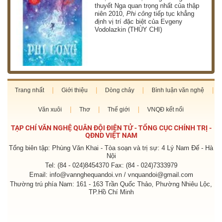
thuyết Nga quan trọng nhất của thập
niên 2010,
Phi công
tiếp tục khẳng
định vị trí đặc biệt của Evgeny
Vodolazkin (THÙY CHI)
Trang nhất
Giới thiệu
Dòng chảy
Bình luận văn nghệ
Văn xuôi
Thơ
Thế giới
VNQĐ kết nối
TẠP CHÍ VĂN NGHỆ QUÂN ĐỘI ĐIỆN TỬ - TỔNG CỤC CHÍNH TRỊ -
QĐND VIỆT NAM
Tổng biên tập: Phùng Văn Khai - Tòa soạn và trị sự: 4 Lý Nam Đế - Hà
Nội
Tel: (84 - 024)8454370 Fax: (84 - 024)7333979
Email: info@vannghequandoi.vn / vnquandoi@gmail.com
Thường trú phía Nam: 161 - 163 Trần Quốc Thảo, Phường Nhiêu Lộc,
TP.Hồ Chí Minh