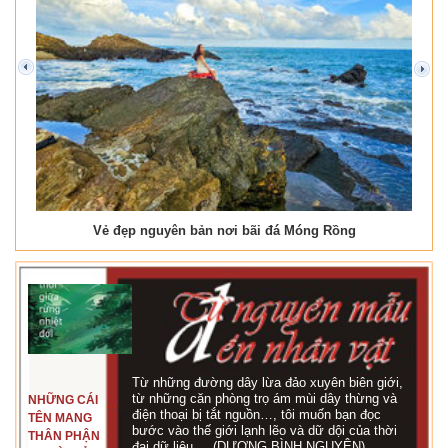
prev
next
Vẻ đẹp nguyên bản nơi bãi đá Móng Rồng
Từ những đường dây lừa đảo xuyên biên giới,
từ những căn phòng trọ ám mùi dây thừng và
NHỮNG CÁI
điện thoại bị tắt nguồn…, tôi muốn bạn đọc
TÊN MANG
bước vào thế giới lạnh lẽo và dữ dội của thời
THÂN PHẬN
đại dữ liệu,... (DƯƠNG BÌNH NGUYÊN)