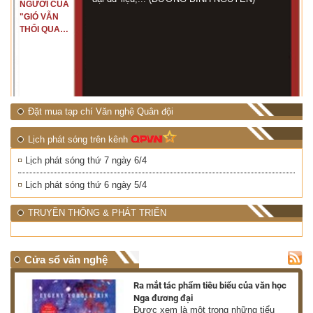
NGƯỜI CỦA
"GIÓ VẪN
THỔI QUA
RỪNG
NHIỆT ĐỚI"
Đặt mua tạp chí Văn nghệ Quân đội
Lịch phát sóng trên kênh
Lịch phát sóng thứ 7 ngày 6/4
Lịch phát sóng thứ 6 ngày 5/4
TRUYỀN THÔNG & PHÁT TRIỂN
Cửa sổ văn nghệ
nh
Ra mắt tác phẩm tiêu biểu của văn học
Nga đương đại
g
Được xem là một trong những tiểu