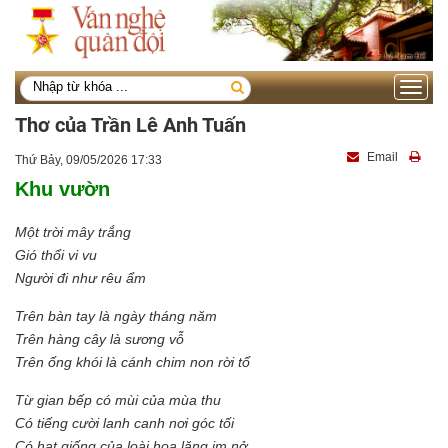
Toggle
navigati
Thơ của Trần Lê Anh Tuấn
Email
Thứ Bảy, 09/05/2026 17:33
Khu vườn
Một trời mây trắng
Gió thổi vi vu
Người đi như rêu ẩm
Trên bàn tay là ngày tháng năm
Trên hàng cây là sương vỗ
Trên ống khói là cánh chim non rời tổ
Từ gian bếp có mùi của mùa thu
Có tiếng cười lanh canh nơi góc tối
Có hạt giống của loài hoa lặng im nở