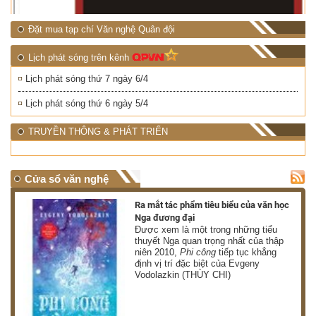
Đặt mua tạp chí Văn nghệ Quân đội
Lịch phát sóng trên kênh
Lịch phát sóng thứ 7 ngày 6/4
Lịch phát sóng thứ 6 ngày 5/4
TRUYỀN THÔNG & PHÁT TRIỂN
Cửa sổ văn nghệ
nh
Ra mắt tác phẩm tiêu biểu của văn học
Nga đương đại
g
Được xem là một trong những tiểu
thuyết Nga quan trọng nhất của thập
niên 2010,
Phi công
tiếp tục khẳng
định vị trí đặc biệt của Evgeny
Vodolazkin (THÙY CHI)