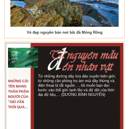
Vẻ đẹp nguyên bản nơi bãi đá Móng Rồng
Từ những đường dây lừa đảo xuyên biên giới,
từ những căn phòng trọ ám mùi dây thừng và
NHỮNG CÁI
điện thoại bị tắt nguồn…, tôi muốn bạn đọc
TÊN MANG
bước vào thế giới lạnh lẽo và dữ dội của thời
THÂN PHẬN
đại dữ liệu,... (DƯƠNG BÌNH NGUYÊN)
NGƯỜI CỦA
"GIÓ VẪN
THỔI QUA
RỪNG
NHIỆT ĐỚI"