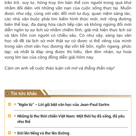
trăn trở, suy tư, hòng truy tìm bản thể con người trong quá khứ
nhằm đối diện với những vấn nạn của cuộc sống thực tại. Muốn
được như vậy, cùng với việc đổi mới tư duy, quan niệm sáng tác,
các nhà văn buộc phải tìm kiếm hình thức mới, mở rộng đường
biên thể loại, đa dạng hóa cách tiếp cận và không ngừng đổi mới
diễn ngôn tự sự lịch sử nhằm chiếm lĩnh, giải mã hiện thực lịch sử
và tâm hồn con người có chiều sâu. Có như vậy, sáng tạo văn
học về đề tài lịch sử mới thật sự có được vị thế riêng của mình
trong sân chơi văn học đương đại vốn bề bộn, ngổn ngang, phức
tạp; và nhất là đáp ứng được thị hiếu, tầm đón nhận, sự hoài
vọng lớn lao của cộng đồng diễn giải hôm nay.
Cảm ơn anh về cuộc thảo luận cởi mở và thẳng thắn này!
Tin tức khác
“Ngôn từ” – Lời giã biệt văn học của Jean-Paul Sartre
Những lá thư thời chiến Việt Nam: Một thời họ đã sống, đã yêu
như thế
Đời lên tiếng và thơ lên đường