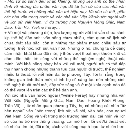
- Mọi sự so sánh đều khập khiễng, nhưng liệu anh có thể nhận
định về những tác phẩm văn học đề tài lịch sử của các nhà văn
thế hệ trước và những nhà văn trẻ hiện nay. Và nếu có thể, giữa
các nhà văn trong nước và các nhà văn Việt kiều/nước ngoài viết
về lịch sử Việt Nam, ví dụ trường hợp Nguyễn Mộng Giác, Nam
Dao, Trần Vũ, Yveline Féray…
+ Về một vài phương diện, lực lượng người viết trẻ vẫn chưa sánh
kịp thế hệ đàn anh: vốn sống chưa nhiều, cảm quan về lịch sử
chưa thật sâu sắc, còn ít những tác phẩm mang chiều sâu tư
tưởng, triết học, lịch sử, văn hóa. Nhưng ở họ, chúng ta dễ dàng
cảm nhận khát khao đổi mới, ý thức vượt thoát mọi khuôn khổ và
dám dấn thân tới cùng với những thể nghiệm nghệ thuật của
mình. Với khả năng nhạy bén với cái mới, người trẻ có thể tiếp
thu nhanh chóng những thành tựu của người đi trước, thể nghiệm
nhiều kĩ thuật, lối viết hiện đại từ phương Tây. Tôi tin rằng, trong
không gian tinh thần mới, chính họ sẽ sáng tạo nên những sinh
thể nghệ thuật mới mẻ, đầy sức sống và ở một khía cạnh nào đó
có thể vượt lên trên các thế hệ đàn anh.
Với các nhà văn nước ngoài (Yveline Féray) hay những nhà văn
Việt Kiều (Nguyễn Mộng Giác, Nam Dao, Hoàng Khởi Phong,
Trần Vũ)..., từ nhãn quan phương Tây, họ có những cái nhìn “từ
bên ngoài” vào “bên trong” lịch sử, xã hội, văn hóa, con người
Việt Nam. Sống và viết trong môi trường hiện đại, cái nhìn về lịch
sử của họ trở nên thông thoáng, cởi mở hơn; lối viết/kĩ thuật viết
có nhiều tìm tòi, đổi mới; cách viết cũng mạnh bạo, tự nhiên hơn.