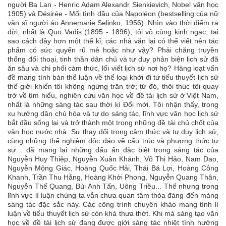
người Ba Lan - Henric Adam Alexandr Sienkievich, Nobel văn học
1905) và Désirée - Mối tình đầu của Napoléon (bestselling của nữ
văn sĩ người áo Annemarie Selinko, 1956). Nhìn vào thời điểm ra
đời, nhất là Quo Vadis (1895 - 1896), tôi vô cùng kinh ngạc, tại
sao cách đây hơn một thế kỉ, các nhà văn lại có thể viết nên tác
phẩm có sức quyến rũ mê hoặc như vậy? Phải chăng truyền
thống đối thoại, tinh thần dân chủ và tư duy phản biện lịch sử đã
ăn sâu và chi phối cảm thức, lối viết lịch sử nơi họ? Hàng loạt vấn
đề mang tính bản thể luận về thể loại khởi đi từ tiểu thuyết lịch sử
thế giới khiến tôi không ngừng trăn trở; từ đó, thôi thúc tôi quay
trở về tìm hiểu, nghiên cứu văn học về đề tài lịch sử ở Việt Nam,
nhất là những sáng tác sau thời kì Đổi mới. Tôi nhận thấy, trong
xu hướng dân chủ hóa và tự do sáng tác, lĩnh vực văn học lịch sử
bắt đầu sống lại và trở thành một trong những đề tài chủ chốt của
văn học nước nhà. Sự thay đổi trong cảm thức và tư duy lịch sử,
cùng những thể nghiệm độc đáo về cấu trúc và phương thức tự
sự… đã mang lại những dấu ấn đặc biệt trong sáng tác của
Nguyễn Huy Thiệp, Nguyễn Xuân Khánh, Võ Thị Hảo, Nam Dao,
Nguyễn Mộng Giác, Hoàng Quốc Hải, Thái Bá Lợi, Hoàng Công
Khanh, Trần Thu Hằng, Hoàng Khởi Phong, Nguyễn Quang Thân,
Nguyễn Thế Quang, Bùi Anh Tấn, Uông Triều... Thế nhưng trong
lĩnh vực lí luận chúng ta vẫn chưa quan tâm thỏa đáng đến mảng
sáng tác đặc sắc này. Các công trình chuyên khảo mang tính lí
luận về tiểu thuyết lịch sử còn khá thưa thớt. Khi mà sáng tạo văn
học về đề tài lịch sử đang được giới sáng tác nhiệt tình hưởng