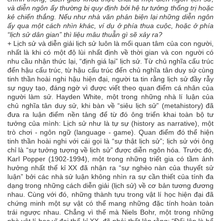
và diễn ngôn ấy thường bị quy định bởi hệ tư tưởng thống trị hoặc
kẻ chiến thắng. Nếu như nhà văn phản biện lại những diễn ngôn
ấy qua một cách nhìn khác, ví dụ ở phía thua cuộc, hoặc ở phía
“lịch sử dân gian” thì liệu mâu thuẫn gì sẽ xảy ra?
+ Lịch sử và diễn giải lịch sử luôn là mối quan tâm của con người,
nhất là khi có một độ lùi nhất định về thời gian và con người có
nhu cầu nhận thức lại, “định giá lại” lịch sử. Từ chủ nghĩa cấu trúc
đến hậu cấu trúc, từ hậu cấu trúc đến chủ nghĩa tân duy sử cùng
tinh thần hoài nghi hậu hiện đại, người ta tin rằng lịch sử đầy rẫy
sự ngụy tạo, đáng ngờ vì được viết theo quan điểm cá nhân của
người làm sử. Hayden White, một trong những nhà lí luận của
chủ nghĩa tân duy sử, khi bàn về “siêu lịch sử” (metahistory) đã
đưa ra luận điểm nền tảng để từ đó ông triển khai toàn bộ tư
tưởng của mình: Lịch sử như là tự sự (history as narrative), một
trò chơi - ngôn ngữ (language - game). Quan điểm đó thể hiện
tinh thần hoài nghi với cái gọi là “sự thật lịch sử”; lịch sử với ông
chỉ là “sự tưởng tượng về lịch sử” được diễn ngôn hóa. Trước đó,
Karl Popper (1902-1994), một trong những triết gia có tầm ảnh
hưởng nhất thế kỉ XX đã nhận ra “sự nghèo nàn của thuyết sử
luận” bởi các nhà sử luận không nhìn ra sự cần thiết của tính đa
dạng trong những cách diễn giải (lịch sử) về cơ bản tương đương
nhau. Cùng với đó, những thành tựu trong vật lí học hiện đại đã
chứng minh một sự vật có thể mang những đặc tính hoàn toàn
trái ngược nhau. Chẳng vì thế mà Niels Bohr, một trong những