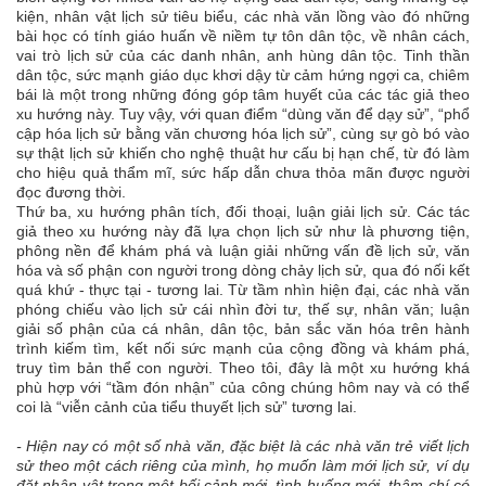
kiện, nhân vật lịch sử tiêu biểu, các nhà văn lồng vào đó những
bài học có tính giáo huấn về niềm tự tôn dân tộc, về nhân cách,
vai trò lịch sử của các danh nhân, anh hùng dân tộc. Tinh thần
dân tộc, sức mạnh giáo dục khơi dậy từ cảm hứng ngợi ca, chiêm
bái là một trong những đóng góp tâm huyết của các tác giả theo
xu hướng này. Tuy vậy, với quan điểm “dùng văn để dạy sử”, “phổ
cập hóa lịch sử bằng văn chương hóa lịch sử”, cùng sự gò bó vào
sự thật lịch sử khiến cho nghệ thuật hư cấu bị hạn chế, từ đó làm
cho hiệu quả thẩm mĩ, sức hấp dẫn chưa thỏa mãn được người
đọc đương thời.
Thứ ba, xu hướng phân tích, đối thoại, luận giải lịch sử. Các tác
giả theo xu hướng này đã lựa chọn lịch sử như là phương tiện,
phông nền để khám phá và luận giải những vấn đề lịch sử, văn
hóa và số phận con người trong dòng chảy lịch sử, qua đó nối kết
quá khứ - thực tại - tương lai. Từ tầm nhìn hiện đại, các nhà văn
phóng chiếu vào lịch sử cái nhìn đời tư, thế sự, nhân văn; luận
giải số phận của cá nhân, dân tộc, bản sắc văn hóa trên hành
trình kiếm tìm, kết nối sức mạnh của cộng đồng và khám phá,
truy tìm bản thể con người. Theo tôi, đây là một xu hướng khá
phù hợp với “tầm đón nhận” của công chúng hôm nay và có thể
coi là “viễn cảnh của tiểu thuyết lịch sử” tương lai.
- Hiện nay có một số nhà văn, đặc biệt là các nhà văn trẻ viết lịch
sử theo một cách riêng của mình, họ muốn làm mới lịch sử, ví dụ
đặt nhân vật trong một bối cảnh mới, tình huống mới, thậm chí có