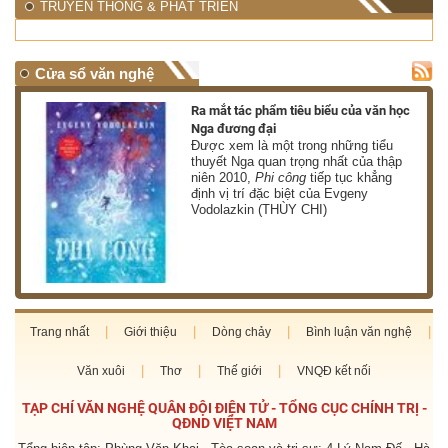
TRUYỀN THÔNG & PHÁT TRIỂN
Cửa sổ văn nghệ
nh
Ra mắt tác phẩm tiêu biểu của văn học
Nga đương đại
g
Được xem là một trong những tiểu
thuyết Nga quan trọng nhất của thập
niên 2010,
Phi công
tiếp tục khẳng
định vị trí đặc biệt của Evgeny
Vodolazkin (THÙY CHI)
Trang nhất
Giới thiệu
Dòng chảy
Bình luận văn nghệ
Văn xuôi
Thơ
Thế giới
VNQĐ kết nối
TẠP CHÍ VĂN NGHỆ QUÂN ĐỘI ĐIỆN TỬ - TỔNG CỤC CHÍNH TRỊ -
QĐND VIỆT NAM