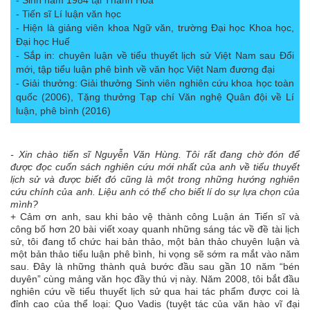
- Sinh năm 1984 tại Thanh Hóa
- Tiến sĩ Lí luận văn học
- Hiện là giảng viên khoa Ngữ văn, trường Đại học Khoa học,
Đại học Huế
- Sắp in: chuyên luận về tiểu thuyết lịch sử Việt Nam sau Đổi
mới, tập tiểu luận phê bình về văn học Việt Nam đương đại
- Giải thưởng: Giải thưởng Sinh viên nghiên cứu khoa học toàn
quốc (2006), Tặng thưởng Tạp chí Văn nghệ Quân đội về Lí
luận, phê bình (2016)
- Xin chào tiến sĩ Nguyễn Văn Hùng. Tôi rất đang chờ đón để
được đọc cuốn sách nghiên cứu mới nhất của anh về tiểu thuyết
lịch sử và được biết đó cũng là một trong những hướng nghiên
cứu chính của anh. Liệu anh có thể cho biết lí do sự lựa chọn của
mình?
+ Cảm ơn anh, sau khi bảo vệ thành công Luận án Tiến sĩ và
công bố hơn 20 bài viết xoay quanh những sáng tác về đề tài lịch
sử, tôi đang tổ chức hai bản thảo, một bản thảo chuyên luận và
một bản thảo tiểu luận phê bình, hi vọng sẽ sớm ra mắt vào năm
sau. Đây là những thành quả bước đầu sau gần 10 năm “bén
duyên” cùng mảng văn học đầy thú vị này. Năm 2008, tôi bắt đầu
nghiên cứu về tiểu thuyết lịch sử qua hai tác phẩm được coi là
đỉnh cao của thể loại: Quo Vadis (tuyệt tác của văn hào vĩ đại