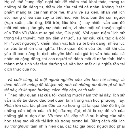
Họ có thể “tung tẩy” ngòi bút để chăm chú khai thác, trưng ra
những bí ẩn riêng tư, thầm kín của cái tôi cá nhân. Không ít tác
phẩm mang lại cái nhìn mới mẻ, thú vị về sự kiện, nhân vật lịch
sử, mang chiều sâu suy tư triết học, văn hóa, bản thể con người
(Vạn xuân, Lãn ông, Đất trời, Gió lửa…), tuy nhiên vẫn còn đó
một vài sáng tác gây sự phản cảm, ví như một số truyện ngắn
của Trần Vũ (Mùa mưa gai sắc, Gia phả). Với quan niệm “lịch sử
trong tiểu thuyết, một tùy tiện ý thức”, sự hư cấu của tác giả đôi
khi “vượt ngưỡng”, khiến nhân vật lịch sử bị biến dạng, nhiều lúc
rơi vào tự nhiên chủ nghĩa. Theo quan điểm của tôi, một khi các
yếu tố bản năng bị dịch chuyển khỏi các giá trị văn hóa của cá
nhân và cộng đồng, thì con người sẽ đánh mất đi nhân tính, biến
thành một sinh vật tầm thường và văn học mất đi ý nghĩa tồn tại
đích thực của nó.
- Và cuối cùng, là một người nghiên cứu văn học nói chung và
theo dõi sát mảng đề tài lịch sử, anh có những dự đoán gì về thể
tài này, từ khuynh hướng, cách tiếp cận, cách viết…
+ Theo như quan sát của tôi khoảng mươi năm trở lại đây, lịch sử
vẫn là đề tài được đặc biệt quan tâm trong văn học phương Tây.
Phần lớn các tác phẩm đều có xu hướng lật lại quá khứ để lí giải
những căn bệnh của xã hội đương đại, nhất là sự đổ vỡ của
những giá trị đạo đức. Và theo tôi, đây sẽ là xu hướng của văn
học sáng tạo về đề tài lịch sử trong tương lai. Bằng cách đặt lịch
sử trong/dưới tầm nhìn hiện đại, các tác giả buộc người đọc phải