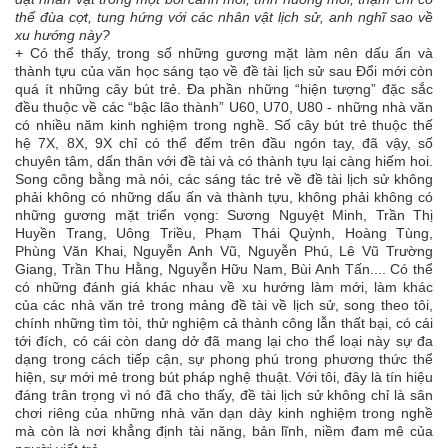
thể đùa cợt, tung hứng với các nhân vật lịch sử, anh nghĩ sao về
xu hướng này?
+ Có thể thấy, trong số những gương mặt làm nên dấu ấn và
thành tựu của văn học sáng tạo về đề tài lịch sử sau Đổi mới còn
quá ít những cây bút trẻ. Đa phần những “hiện tượng” đặc sắc
đều thuộc về các “bậc lão thành” U60, U70, U80 - những nhà văn
có nhiều năm kinh nghiệm trong nghề. Số cây bút trẻ thuộc thế
hệ 7X, 8X, 9X chỉ có thể đếm trên đầu ngón tay, đã vậy, số
chuyên tâm, dấn thân với đề tài và có thành tựu lại càng hiếm hoi.
Song công bằng mà nói, các sáng tác trẻ về đề tài lịch sử không
phải không có những dấu ấn và thành tựu, không phải không có
những gương mặt triển vọng: Sương Nguyệt Minh, Trần Thị
Huyền Trang, Uông Triều, Phạm Thái Quỳnh, Hoàng Tùng,
Phùng Văn Khai, Nguyễn Anh Vũ, Nguyễn Phú, Lê Vũ Trường
Giang, Trần Thu Hằng, Nguyễn Hữu Nam, Bùi Anh Tấn.... Có thể
có những đánh giá khác nhau về xu hướng làm mới, làm khác
của các nhà văn trẻ trong mảng đề tài về lịch sử, song theo tôi,
chính những tìm tòi, thử nghiệm cả thành công lẫn thất bại, có cái
tới đích, có cái còn dang dở đã mang lại cho thể loại này sự đa
dạng trong cách tiếp cận, sự phong phú trong phương thức thể
hiện, sự mới mẻ trong bút pháp nghệ thuật. Với tôi, đây là tín hiệu
đáng trân trọng vì nó đã cho thấy, đề tài lịch sử không chỉ là sân
chơi riêng của những nhà văn dạn dày kinh nghiệm trong nghề
mà còn là nơi khẳng định tài năng, bản lĩnh, niềm đam mê của