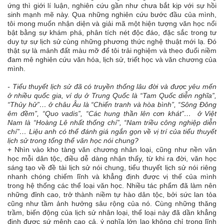
ứng thì giới lí luận, nghiên cứu gần như chưa bắt kịp với sự hồi
sinh mạnh mẽ này. Qua những nghiên cứu bước đầu của mình,
tôi mong muốn nhận diện và giải mã một hiện tượng văn học nổi
bật bằng sự khám phá, phân tích nét độc đáo, đặc sắc trong tư
duy tự sự lịch sử cùng những phương thức nghệ thuật mới lạ. Đó
thật sự là mảnh đất màu mỡ để tôi trải nghiệm và theo đuổi niềm
đam mê nghiên cứu văn hóa, lịch sử, triết học và văn chương của
mình.
- Tiểu thuyết lịch sử đã có truyền thống lâu đời và được yêu mến
ở nhiều quốc gia, ví dụ ở Trung Quốc là “Tam Quốc diễn nghĩa”,
“Thủy hử”… ở châu Âu là “Chiến tranh và hòa bình”, “Sông Đông
êm đềm”, “Quo vadis”, “Các hung thần lên cơn khát”… ở Việt
Nam là “Hoàng Lê nhất thống chí”, “Nam triều công nghiệp diễn
chí”… Liệu anh có thể đánh giá ngắn gọn về vị trí của tiểu thuyết
lịch sử trong tổng thể văn học nói chung?
+ Nhìn vào kho tàng văn chương nhân loại, cũng như nền văn
học mỗi dân tộc, điều dễ dàng nhận thấy, từ khi ra đời, văn học
sáng tạo về đề tài lịch sử nói chung, tiểu thuyết lịch sử nói riêng
nhanh chóng chiếm lĩnh và khẳng định được vị thế của mình
trong hệ thống các thể loại văn học. Nhiều tác phẩm đã làm nên
những đỉnh cao, trở thành niềm tự hào dân tộc, bởi sức lan tỏa
cũng như tầm ảnh hưởng sâu rộng của nó. Cùng những thăng
trầm, biến động của lịch sử nhân loại, thể loại này đã dần khẳng
định được sứ mệnh cao cả, ý nghĩa lớn lao không chỉ trong lĩnh