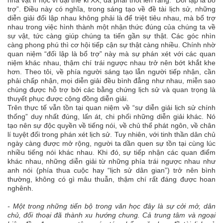
nhà vật lí học vĩ đại thế kỉ XX, đã phải thốt lên rằng: “Đối lập là bổ
trợ”. Điều này có nghĩa, trong sáng tạo về đề tài lịch sử, những
diễn giải đối lập nhau không phải là để triệt tiêu nhau, mà bổ trợ
nhau trong việc hình thành một nhận thức đúng của chúng ta về
sự vật, tức càng giúp chúng ta tiến gần sự thật. Các góc nhìn
càng phong phú thì cơ hội tiếp cận sự thật càng nhiều. Chính nhờ
quan niệm “đối lập là bổ trợ” này mà sự phán xét với các quan
niệm khác nhau, thậm chí trái ngược nhau trở nên bớt khắt khe
hơn. Theo tôi, về phía người sáng tạo lẫn người tiếp nhận, cần
phải chấp nhận, mọi diễn giải đều bình đẳng như nhau, miễn sao
chúng được hỗ trợ bởi các bằng chứng lịch sử và quan trọng là
thuyết phục được cộng đồng diễn giải.
Trên thực tế vẫn tồn tại quan niệm về “sự diễn giải lịch sử chính
thống” duy nhất đúng, lấn át, chi phối những diễn giải khác. Nó
tạo nên sự độc quyền về tiếng nói, về chủ thể phát ngôn, về chân
lí tuyệt đối trong phán xét lịch sử. Tuy nhiên, với tinh thần dân chủ
ngày càng được mở rộng, người ta dần quen sự tồn tại cùng lúc
nhiều tiếng nói khác nhau. Khi đó, sự tiếp nhận các quan điểm
khác nhau, những diễn giải từ những phía trái ngược nhau như
anh nói (phía thua cuộc hay “lịch sử dân gian”) trở nên bình
thường, không có gì mâu thuẫn, thậm chí rất đáng được hoan
nghênh.
- Một trong những tiến bộ trong văn học đây là sự cởi mở, dân
chủ, đối thoại đã thành xu hướng chung. Cả trung tâm và ngoại