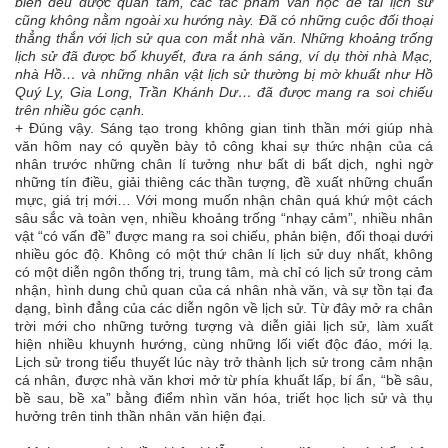
biên đều được quan tâm, các tác phẩm văn học đề tài lịch sử
cũng không nằm ngoài xu hướng này. Đã có những cuộc đối thoại
thẳng thắn với lịch sử qua con mắt nhà văn. Những khoảng trống
lịch sử đã được bổ khuyết, đưa ra ánh sáng, ví dụ thời nhà Mạc,
nhà Hồ… và những nhân vật lịch sử thường bị mờ khuất như Hồ
Quý Ly, Gia Long, Trần Khánh Dư… đã được mang ra soi chiếu
trên nhiều góc cạnh.
+ Đúng vậy. Sáng tạo trong không gian tinh thần mới giúp nhà
văn hôm nay có quyền bày tỏ công khai sự thức nhận của cá
nhân trước những chân lí tưởng như bất di bất dịch, nghi ngờ
những tín điều, giải thiêng các thần tượng, đề xuất những chuẩn
mực, giá trị mới… Với mong muốn nhận chân quá khứ một cách
sâu sắc và toàn vẹn, nhiều khoảng trống “nhạy cảm”, nhiều nhân
vật “có vấn đề” được mang ra soi chiếu, phản biện, đối thoại dưới
nhiều góc độ. Không có một thứ chân lí lịch sử duy nhất, không
có một diễn ngôn thống trị, trung tâm, mà chỉ có lịch sử trong cảm
nhận, hình dung chủ quan của cá nhân nhà văn, và sự tồn tại đa
dạng, bình đẳng của các diễn ngôn về lịch sử. Từ đây mở ra chân
trời mới cho những tưởng tượng và diễn giải lịch sử, làm xuất
hiện nhiều khuynh hướng, cùng những lối viết độc đáo, mới lạ.
Lịch sử trong tiểu thuyết lúc này trở thành lịch sử trong cảm nhận
cá nhân, được nhà văn khơi mở từ phía khuất lấp, bí ẩn, “bề sâu,
bề sau, bề xa” bằng điểm nhìn văn hóa, triết học lịch sử và thụ
hưởng trên tinh thần nhân văn hiện đại.