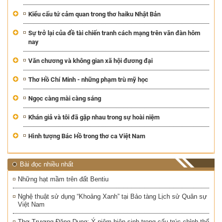
Kiểu cấu tứ cảm quan trong thơ haiku Nhật Bản
Sự trở lại của đề tài chiến tranh cách mạng trên văn đàn hôm
nay
Văn chương và không gian xã hội đương đại
Thơ Hồ Chí Minh - những phạm trù mỹ học
Ngọc càng mài càng sáng
Khán giả và tôi đã gặp nhau trong sự hoài niệm
Hình tượng Bác Hồ trong thơ ca Việt Nam
Bài đọc nhiều nhất
Những hạt mầm trên đất Bentiu
Nghệ thuật sử dụng “Khoảng Xanh” tại Bảo tàng Lịch sử Quân sự
Việt Nam
Thơ Trương Đăng Dung: Ý niệm hiện sinh trong cấu trúc chỉnh thể