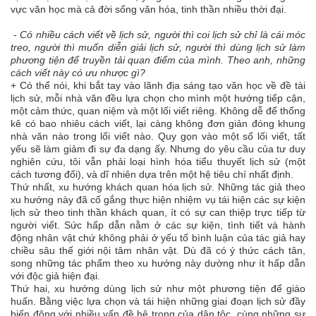
vực văn học mà cả đời sống văn hóa, tinh thần nhiều thời đại.
- Có nhiều cách viết về lịch sử, người thì coi lịch sử chỉ là cái móc
treo, người thì muốn diễn giải lịch sử, người thì dùng lịch sử làm
phương tiện để truyền tải quan điểm của mình. Theo anh, những
cách viết này có ưu nhược gì?
+ Có thể nói, khi bắt tay vào lãnh địa sáng tạo văn học về đề tài
lịch sử, mỗi nhà văn đều lựa chọn cho mình một hướng tiếp cận,
một cảm thức, quan niệm và một lối viết riêng. Không dễ để thống
kê có bao nhiêu cách viết, lại càng không đơn giản đóng khung
nhà văn nào trong lối viết nào. Quy gọn vào một số lối viết, tất
yếu sẽ làm giảm đi sự đa dạng ấy. Nhưng do yêu cầu của tư duy
nghiên cứu, tôi vẫn phải loại hình hóa tiểu thuyết lịch sử (một
cách tương đối), và dĩ nhiên dựa trên một hệ tiêu chí nhất định.
Thứ nhất, xu hướng khách quan hóa lịch sử. Những tác giả theo
xu hướng này đã cố gắng thực hiện nhiệm vụ tái hiện các sự kiện
lịch sử theo tinh thần khách quan, ít có sự can thiệp trực tiếp từ
người viết. Sức hấp dẫn nằm ở các sự kiện, tình tiết và hành
động nhân vật chứ không phải ở yếu tố bình luận của tác giả hay
chiều sâu thế giới nội tâm nhân vật. Dù đã có ý thức cách tân,
song những tác phẩm theo xu hướng này dường như ít hấp dẫn
với độc giả hiện đại.
Thứ hai, xu hướng dùng lịch sử như một phương tiện để giáo
huấn. Bằng việc lựa chọn và tái hiện những giai đoạn lịch sử đầy
biến động với nhiều vấn đề hệ trọng của dân tộc, cùng những sự