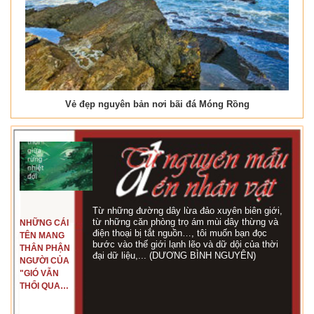
Vẻ đẹp nguyên bản nơi bãi đá Móng Rồng
Từ những đường dây lừa đảo xuyên biên giới,
từ những căn phòng trọ ám mùi dây thừng và
NHỮNG CÁI
điện thoại bị tắt nguồn…, tôi muốn bạn đọc
TÊN MANG
bước vào thế giới lạnh lẽo và dữ dội của thời
THÂN PHẬN
đại dữ liệu,... (DƯƠNG BÌNH NGUYÊN)
NGƯỜI CỦA
"GIÓ VẪN
THỔI QUA
RỪNG
NHIỆT ĐỚI"