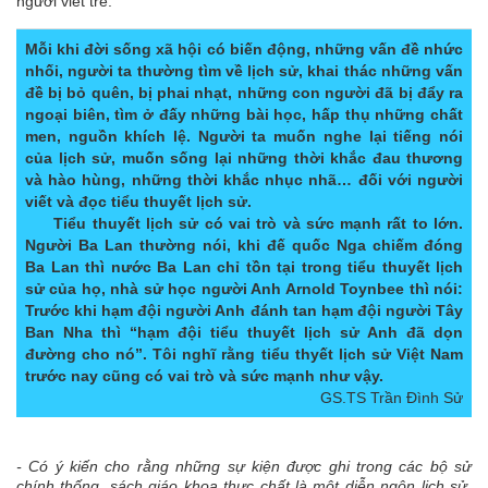
người viết trẻ.
Mỗi khi đời sống xã hội có biến động, những vấn đề nhức
nhối, người ta thường tìm về lịch sử, khai thác những vấn
đề bị bỏ quên, bị phai nhạt, những con người đã bị đẩy ra
ngoại biên, tìm ở đấy những bài học, hấp thụ những chất
men, nguồn khích lệ. Người ta muốn nghe lại tiếng nói
của lịch sử, muốn sống lại những thời khắc đau thương
và hào hùng, những thời khắc nhục nhã… đối với người
viết và đọc tiểu thuyết lịch sử.
Tiểu thuyết lịch sử có vai trò và sức mạnh rất to lớn.
Người Ba Lan thường nói, khi đế quốc Nga chiếm đóng
Ba Lan thì nước Ba Lan chỉ tồn tại trong tiểu thuyết lịch
sử của họ, nhà sử học người Anh Arnold Toynbee thì nói:
Trước khi hạm đội người Anh đánh tan hạm đội người Tây
Ban Nha thì “hạm đội tiểu thuyết lịch sử Anh đã dọn
đường cho nó”. Tôi nghĩ rằng tiểu thyết lịch sử Việt Nam
trước nay cũng có vai trò và sức mạnh như vậy.
GS.TS Trần Đình Sử
- Có ý kiến cho rằng những sự kiện được ghi trong các bộ sử
chính thống, sách giáo khoa thực chất là một diễn ngôn lịch sử,