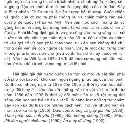
ngôn ngữ của lương tri, của trách nhiệm, chính nghĩa; không còn
là giọng điệu cá nhân đơn lẻ mà là giọng điệu của thời đại...Đấy
là lẽ tự nhiên. Chiến tranh là hiện tượng bất thường. Cuộc chiến
vệ quốc của chúng ta phải chống lại và chiến thắng các
siêu
cường
đế quốc (Pháp và Mỹ). Nền văn học cách mạng đã cố
gắng hết mình sáng tạo trong miêu tả và phản ánh cuộc chiến vĩ
đại ấy. Phải khẳng định giá trị và ghi công vào trang vàng lịch sử
nước nhà nền văn học nhân đạo này. Vì ưu tiên nhiệm vụ chính
trị kêu gọi cổ vũ nên phải chạy theo sự kiện nên không thể chú
trọng đến vấn đề con người cá nhân. Đây là một
đặc trưng
chứ
không phải là một
hạn chế
(nếu có thì hạn chế này thuộc về lịch
sử). Văn học Việt Nam 1945-1975 đã thực sự mang một tầm văn
hóa lớn lao đấu tranh vì con người, vì lẽ phải.
Hết giặc giã đất nước bước vào thời kỳ mới và bắt đầu phải
đối phó với bao nỗi khó khăn ngổn ngang phức tạp của thời bình.
Có thể coi những năm từ 1975 đến 1985 là thời kỳ văn học diễn
ra sự đổi thay ở chiều sâu với những trăn trở vật vã tìm tòi thì từ
năm 1986 đến 1992 là thời kỳ đổi mới diễn ra rõ rệt trong đời
sống văn học mà biểu hiện cụ thể là hàng loạt những tác phẩm
gây xôn xao dư luận bởi những cách viết mới về những vấn đề
mới:
Thời xa vắng
(1986),
Đám cưới không có giấy giá thú
(1989),
Thân phận của tình yêu
(1990),
Bến
không chồng
(1990),
Mảnh
đất lắm người nhiều ma
(1990),
Ăn mày dĩ vãng
(1992)...