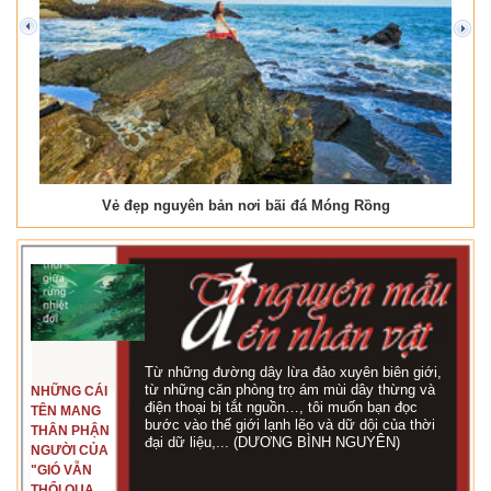
prev
next
Vẻ đẹp nguyên bản nơi bãi đá Móng Rồng
Từ những đường dây lừa đảo xuyên biên giới,
từ những căn phòng trọ ám mùi dây thừng và
NHỮNG CÁI
điện thoại bị tắt nguồn…, tôi muốn bạn đọc
TÊN MANG
bước vào thế giới lạnh lẽo và dữ dội của thời
THÂN PHẬN
đại dữ liệu,... (DƯƠNG BÌNH NGUYÊN)
NGƯỜI CỦA
"GIÓ VẪN
THỔI QUA