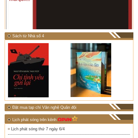
RỪNG
NHIỆT ĐỚI"
Sách từ Nhà số 4
Đặt mua tạp chí Văn nghệ Quân đội
Lịch phát sóng trên kênh
Lịch phát sóng thứ 7 ngày 6/4