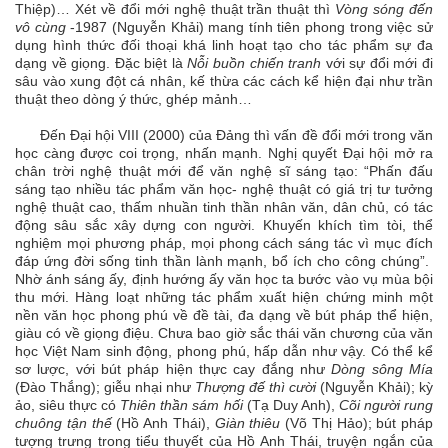
Thiệp)… Xét về đổi mới nghệ thuật trần thuật thì
Vòng sóng đến
vô cùng
-1987 (Nguyễn Khải) mang tính tiên phong trong việc sử
dụng hình thức đối thoại khá linh hoạt tạo cho tác phẩm sự đa
dạng về giọng. Đặc biệt là
Nỗi buồn chiến tranh
với sự đổi mới đi
sâu vào xung đột cá nhân, kế thừa các cách kể hiện đại như trần
thuật theo dòng ý thức, ghép mảnh…
Đến Đại hội VIII (2000) của Đảng thì vấn đề đổi mới trong văn
học càng được coi trọng, nhấn mạnh. Nghị quyết Đại hội mở ra
chân trời nghệ thuật mới để văn nghệ sĩ sáng tạo: “Phấn đấu
sáng tạo nhiều tác phẩm văn học- nghệ thuật có giá trị tư tưởng
nghệ thuật cao, thấm nhuần tinh thần nhân văn, dân chủ, có tác
động sâu sắc xây dựng con người. Khuyến khích tìm tòi, thể
nghiệm mọi phương pháp, mọi phong cách sáng tác vì mục đích
đáp ứng đời sống tinh thần lành mạnh, bổ ích cho công chúng”.
Nhờ ánh sáng ấy, định hướng ấy văn học ta bước vào vụ mùa bội
thu mới. Hàng loạt những tác phẩm xuất hiện chứng minh một
nền văn học phong phú về đề tài, đa dạng về bút pháp thể hiện,
giàu có về giọng điệu. Chưa bao giờ sắc thái văn chương của văn
học Việt Nam sinh động, phong phú, hấp dẫn như vậy. Có thể kể
sơ lược, với bút pháp hiện thực cay đắng như
Dòng sông Mía
(Đào Thắng); giễu nhại như
Thượng đế thì cười
(Nguyễn Khải); kỳ
ảo, siêu thực có
Thiên thần sám hối
(Tạ Duy Anh),
Cõi người rung
chuông tận thế
(Hồ Anh Thái),
Giàn thiêu
(Võ Thị Hảo); bút pháp
tượng trưng trong tiểu thuyết của Hồ Anh Thái, truyện ngắn của