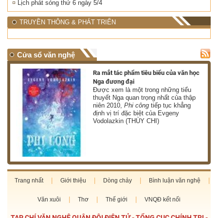
Lịch phát sóng thứ 6 ngày 5/4
TRUYỀN THÔNG & PHÁT TRIỂN
Cửa sổ văn nghệ
nh
Ra mắt tác phẩm tiêu biểu của văn học
Nga đương đại
g
Được xem là một trong những tiểu
thuyết Nga quan trọng nhất của thập
niên 2010,
Phi công
tiếp tục khẳng
định vị trí đặc biệt của Evgeny
Vodolazkin (THÙY CHI)
Trang nhất
Giới thiệu
Dòng chảy
Bình luận văn nghệ
Văn xuôi
Thơ
Thế giới
VNQĐ kết nối
TẠP CHÍ VĂN NGHỆ QUÂN ĐỘI ĐIỆN TỬ - TỔNG CỤC CHÍNH TRỊ -