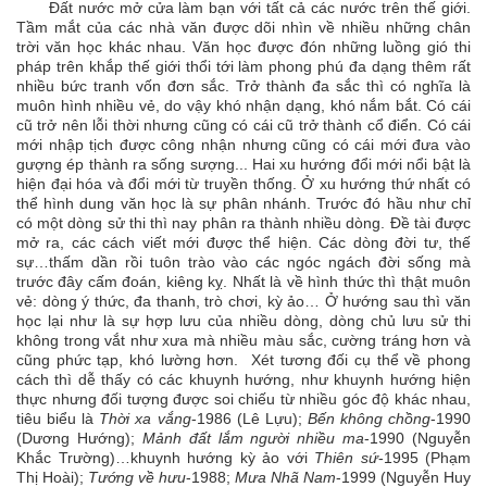
Đất nước mở cửa làm bạn với tất cả các nước trên thế giới.
Tầm mắt của các nhà văn được dõi nhìn về nhiều những chân
trời văn học khác nhau. Văn học được đón những luồng gió thi
pháp trên khắp thế giới thổi tới làm phong phú đa dạng thêm rất
nhiều bức tranh vốn đơn sắc. Trở thành đa sắc thì có nghĩa là
muôn hình nhiều vẻ, do vậy khó nhận dạng, khó nắm bắt. Có cái
cũ trở nên lỗi thời nhưng cũng có cái cũ trở thành cổ điển. Có cái
mới nhập tịch được công nhận nhưng cũng có cái mới đưa vào
gượng ép thành ra sống sượng... Hai xu hướng đổi mới nổi bật là
hiện đại hóa và đổi mới từ truyền thống. Ở xu hướng thứ nhất có
thể hình dung văn học là sự phân nhánh. Trước đó hầu như chỉ
có một dòng sử thi thì nay phân ra thành nhiều dòng. Đề tài được
mở ra, các cách viết mới được thể hiện. Các dòng đời tư, thế
sự…thấm dần rồi tuôn trào vào các ngóc ngách đời sống mà
trước đây cấm đoán, kiêng kỵ. Nhất là về hình thức thì thật muôn
vẻ: dòng ý thức, đa thanh, trò chơi, kỳ ảo… Ở hướng sau thì văn
học lại như là sự hợp lưu của nhiều dòng, dòng chủ lưu sử thi
không trong vắt như xưa mà nhiều màu sắc, cường tráng hơn và
cũng phức tạp, khó lường hơn. Xét tương đối cụ thể về phong
cách thì dễ thấy có các khuynh hướng, như khuynh hướng hiện
thực nhưng đối tượng được soi chiếu từ nhiều góc độ khác nhau,
tiêu biểu là
Thời xa vắng
-1986 (Lê Lựu);
Bến không chồng
-1990
(Dương Hướng);
Mảnh đất lắm người nhiều ma
-1990 (Nguyễn
Khắc Trường)…khuynh hướng kỳ ảo với
Thiên sứ
-1995 (Phạm
Thị Hoài);
Tướng về hưu
-1988;
Mưa Nhã Nam
-1999 (Nguyễn Huy