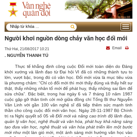
Toggle
navigati
Người khơi nguồn dòng chảy văn học đổi mới
Email
Thứ Hai, 21/08/2017 10:21
. NGUYỄN THANH TÚ
Thực tế khẳng định công cuộc Đổi mới toàn diện do Đảng
khởi xướng và lãnh đạo từ Đại hội VI đã có những thành tựu to
lớn, vượt bậc, trong đó có văn học. Đổi mới vừa là mục tiêu vừa
là phương châm: “Chỉ có đổi mới thì mới thấy đúng và thấy hết sự
thật, thấy những nhân tố mới để phát huy, thấy những sai lầm để
sửa chữa”. Đặc biệt, trong hai ngày 6 và 7 tháng 10 năm 1987
cuộc gặp gỡ thân tình cởi mở giữa đồng chí Tổng Bí thư Nguyễn
Văn Linh với gần 100 văn nghệ sĩ đã tiếp thêm sức mạnh tinh
thần cho công cuộc đổi mới văn học. Ngày 28-11-1987 Bộ Chính
trị ra Nghị quyết số 05 về
Đổi mới và nâng cao trình độ lãnh đạo,
quản lý văn học, nghệ thuật và văn hóa, phát huy khả năng sáng
tạo đưa văn học, nghệ thuật và văn hóa phát triển lên một bước
mới
như một làn gió mới, một ánh sáng mới hướng văn học vào