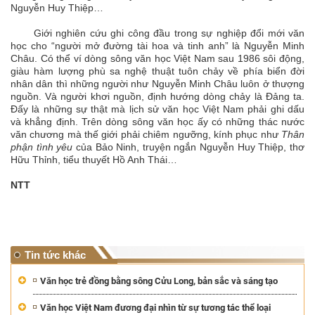
Nguyễn Huy Thiệp…
Giới nghiên cứu ghi công đầu trong sự nghiệp đổi mới văn
học cho “người mở đường tài hoa và tinh anh” là Nguyễn Minh
Châu. Có thể ví dòng sông văn học Việt Nam sau 1986 sôi động,
giàu hàm lượng phù sa nghệ thuật tuôn chảy về phía biển đời
nhân dân thì những người như Nguyễn Minh Châu luôn ở thượng
nguồn. Và người khơi nguồn, định hướng dòng chảy là Đảng ta.
Đấy là những sự thật mà lịch sử văn học Việt Nam phải ghi dấu
và khẳng định. Trên dòng sông văn học ấy có những thác nước
văn chương mà thế giới phải chiêm ngưỡng, kính phục như
Thân
phận tình yêu
của Bảo Ninh, truyện ngắn Nguyễn Huy Thiệp, thơ
Hữu Thỉnh, tiểu thuyết Hồ Anh Thái…
NTT
Tin tức khác
Văn học trẻ đồng bằng sông Cửu Long, bản sắc và sáng tạo
Văn học Việt Nam đương đại nhìn từ sự tương tác thể loại