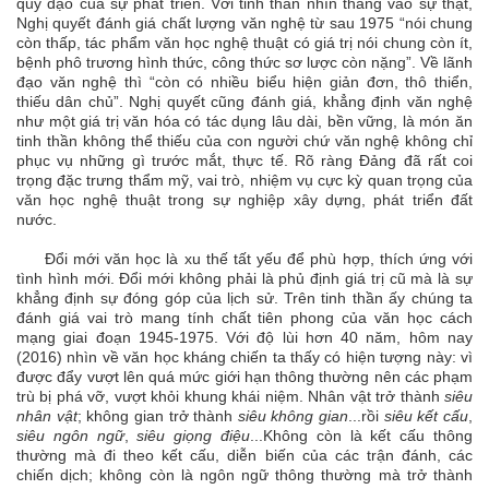
quỹ đạo của sự phát triển. Với tinh thần nhìn thẳng vào sự thật,
Nghị quyết đánh giá chất lượng văn nghệ từ sau 1975 “nói chung
còn thấp, tác phẩm văn học nghệ thuật có giá trị nói chung còn ít,
bệnh phô trương hình thức, công thức sơ lược còn nặng”. Về lãnh
đạo văn nghệ thì “còn có nhiều biểu hiện giản đơn, thô thiển,
thiếu dân chủ”. Nghị quyết cũng đánh giá, khẳng định văn nghệ
như một giá trị văn hóa có tác dụng lâu dài, bền vững, là món ăn
tinh thần không thể thiếu của con người chứ văn nghệ không chỉ
phục vụ những gì trước mắt, thực tế. Rõ ràng Đảng đã rất coi
trọng đặc trưng thẩm mỹ, vai trò, nhiệm vụ cực kỳ quan trọng của
văn học nghệ thuật trong sự nghiệp xây dựng, phát triển đất
nước.
Đổi mới văn học là xu thế tất yếu để phù hợp, thích ứng với
tình hình mới. Đổi mới không phải là phủ định giá trị cũ mà là sự
khẳng định sự đóng góp của lịch sử. Trên tinh thần ấy chúng ta
đánh giá vai trò mang tính chất tiên phong của văn học cách
mạng giai đoạn 1945-1975. Với độ lùi hơn 40 năm, hôm nay
(2016) nhìn về văn học kháng chiến ta thấy có hiện tượng này: vì
được đẩy vượt lên quá mức giới hạn thông thường nên các phạm
trù bị phá vỡ, vượt khỏi khung khái niệm. Nhân vật trở thành
siêu
nhân vật
; không gian trở thành
siêu không gian
...rồi
siêu kết cấu
,
siêu ngôn ngữ
,
siêu giọng điệu
...Không còn là kết cấu thông
thường mà đi theo kết cấu, diễn biến của các trận đánh, các
chiến dịch; không còn là ngôn ngữ thông thường mà trở thành