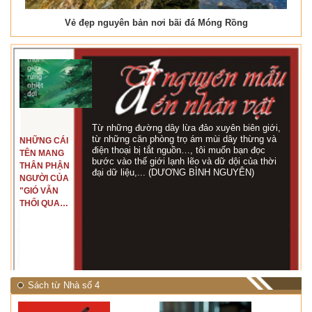
Vẻ đẹp nguyên bản nơi bãi đá Móng Rồng
Từ những đường dây lừa đảo xuyên biên giới,
từ những căn phòng trọ ám mùi dây thừng và
NHỮNG CÁI
điện thoại bị tắt nguồn…, tôi muốn bạn đọc
TÊN MANG
bước vào thế giới lạnh lẽo và dữ dội của thời
THÂN PHẬN
đại dữ liệu,... (DƯƠNG BÌNH NGUYÊN)
NGƯỜI CỦA
"GIÓ VẪN
THỔI QUA
RỪNG
NHIỆT ĐỚI"
Sách từ Nhà số 4