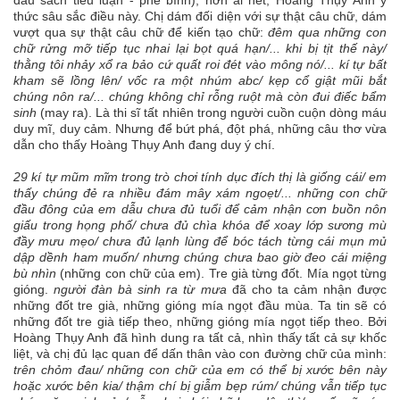
thức sâu sắc điều này. Chị dám đối diện với sự thật câu chữ, dám
vượt qua sự thật câu chữ để kiến tạo chữ:
đêm qua những con
chữ rửng mỡ tiếp tục nhai lại bọt quá hạn/... khi bị tịt thế này/
thằng tôi nhảy xổ ra bảo cứ quất roi đét vào mông nó/... kí tự bất
kham sẽ lồng lên/ vốc ra một nhúm abc/ kẹp cổ giật mũi bắt
chúng nôn ra/... chúng không chỉ rỗng ruột mà còn đui điếc bẩm
sinh
(may ra). Là thi sĩ tất nhiên trong người cuồn cuộn dòng máu
duy mĩ, duy cảm. Nhưng để bứt phá, đột phá, những câu thơ vừa
dẫn cho thấy Hoàng Thụy Anh đang duy ý chí.
29 kí tự mũm mĩm trong trò chơi tính dục đích thị là giống cái/ em
thấy chúng đẻ ra nhiều đám mây xám ngoẹt/... những con chữ
đầu đông của em dẫu chưa đủ tuổi để cảm nhận cơn buồn nôn
giấu trong họng phố/ chưa đủ chìa khóa để xoay lớp sương mù
đầy mưu mẹo/ chưa đủ lạnh lùng để bóc tách từng cái mụn mủ
dập dềnh ham muốn/ nhưng chúng chưa bao giờ đeo cái miệng
bù nhìn
(những con chữ của em). Tre già từng đốt. Mía ngọt từng
gióng.
người đàn bà sinh ra từ mưa
đã cho ta cảm nhận được
những đốt tre già, những gióng mía ngọt đầu mùa. Ta tin sẽ có
những đốt tre già tiếp theo, những gióng mía ngọt tiếp theo. Bởi
Hoàng Thụy Anh đã hình dung ra tất cả, nhìn thấy tất cả sự khốc
liệt, và chị đủ lạc quan để dấn thân vào con đường chữ của mình:
trên chỏm đau/ những con chữ của em có thể bị xước bên này
hoặc xước bên kia/ thậm chí bị giẫm bẹp rúm/ chúng vẫn tiếp tục