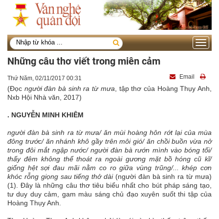
Toggle
navigati
Những câu thơ viết trong miên cảm
Email
Thứ Năm, 02/11/2017 00:31
(Đọc
người đàn bà sinh ra từ mưa
, tập thơ của Hoàng Thụy Anh,
Nxb Hội Nhà văn, 2017)
. NGUYỄN MINH KHIÊM
người đàn bà sinh ra từ mưa/ ăn mùi hoàng hôn rớt lại của mùa
đông trước/ ăn nhánh khô gầy trên môi gió/ ăn chồi buồn vừa nở
trong đôi mắt ngập nước/ người đàn bà rướn mình vào bóng tối/
thấy đêm không thể thoát ra ngoài gương mặt bồ hóng cũ kĩ/
giống hệt sợi đau mãi nằm co ro giữa vùng trũng/... khép cơn
khóc rỗng giọng sau tiếng thở dài
(người đàn bà sinh ra từ mưa)
(1). Đây là những câu thơ tiêu biểu nhất cho bút pháp sáng tạo,
tư duy duy cảm, gam màu sáng chủ đạo xuyên suốt thi tập của
Hoàng Thụy Anh.