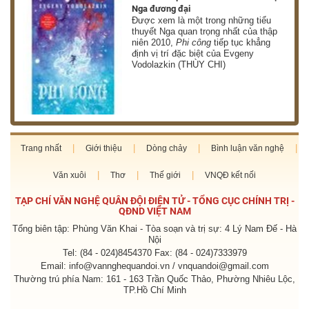
Nga đương đại
g
Được xem là một trong những tiểu
thuyết Nga quan trọng nhất của thập
niên 2010,
Phi công
tiếp tục khẳng
định vị trí đặc biệt của Evgeny
Vodolazkin (THÙY CHI)
Trang nhất
Giới thiệu
Dòng chảy
Bình luận văn nghệ
Văn xuôi
Thơ
Thế giới
VNQĐ kết nối
TẠP CHÍ VĂN NGHỆ QUÂN ĐỘI ĐIỆN TỬ - TỔNG CỤC CHÍNH TRỊ -
QĐND VIỆT NAM
Tổng biên tập: Phùng Văn Khai - Tòa soạn và trị sự: 4 Lý Nam Đế - Hà
Nội
Tel: (84 - 024)8454370 Fax: (84 - 024)7333979
Email: info@vannghequandoi.vn / vnquandoi@gmail.com
Thường trú phía Nam: 161 - 163 Trần Quốc Thảo, Phường Nhiêu Lộc,
TP.Hồ Chí Minh