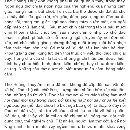
Thơ Hoàng Thụy Anh không phải là cái gì nhìn thấy, trông thấy.
Ngôn ngữ thơ chị là ngôn ngữ của trải nghiệm, của những cảm
giác mong manh, bất chợt. Tên các bài thơ được chị đặt đã cho
ta thấy điều đó: giấc rời, rời giấc, đêm quỳnh, người đàn bà ăn
bóng tối, trang em, giấc ngủ nào đang thừa nước mắt, em ngồi
gấp mép chữ làm chi… Sáu mươi chín bài trong tập là sáu mươi
chín khoảnh khắc chợt lóe, sáu mươi chín ô nhịp có chỗ đảo
phách, nghịch phách, có chỗ trường ngân, luyến láy, nốt đơn nốt
kép, có chỗ thăng giáng nhưng thống nhất trong một bản nhạc
tâm thức tâm hồn chị. Có một cái gì đó sâu kín như hố đen,
khoảng lặng đen, xung lực đen thôi thúc chị viết, thôi thúc chị giãi
bày. Trang chữ của chị là tất cả những gì chị thâu tóm được, hiện
hình hay chưa hiện hình, được kiểm chứng hay chưa được kiểm
chứng. Những câu thơ được chị viết trong miên cảm, bằng miên
cảm.
Thơ Hoàng Thụy Anh, như đã nói, không đề cập đến các vấn đề
xã hội. Toàn bộ câu chữ là sự tượng hình những bức xúc của tâm
hồn, những ẩn ức chữ. Đọc câu thơ
em kì cọ đánh răng làm mới
nỗi đau/ mới hay trong cuộc đối kháng này/ nỗi đau chưa hề biết
ngủ bao giờ
(nỗi đau chưa hề biết ngủ bao giờ), ta thấy, ở đây nỗi
đau, nỗi dằn vặt, trăn trở về câu chữ nhiều hơn là về thân phận.
Nỗi đau, như vậy, chỉ là cái cớ để chị tìm tòi, sáng tạo, đặt chữ,
dụng chữ, thể nghiệm chữ. Tất nhiên, người làm thơ cốt là để nói
lòng mình, tình mình, suy ngẫm mình, kí ức mình, khát vọng