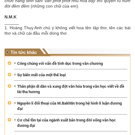
chức năng sinh sản/ vẫn phơi phới nhũ hoa dậy thì/ quyến rũ núm
đời đêm đêm
(những con chữ của em).
N.M.K
______
1. Hoàng Thụy Anh chủ ý không viết hoa tên tập thơ, tên các bài
thơ và chữ cái đầu mỗi dòng thơ.
Tin tức khác
Công chúng với vấn đề tính dục trong văn chương
Sự biến mất của một thể loại
Thân phận di dân và xung đột văn hóa trong văn học viết về đề
tài tha hương
Nguyên lí đối thoại của M.Bakhtin trong hệ hình lí luận đương
đại
Cơ chế tồn tại của ngành xuất bản trong đời sống văn học
đương đại