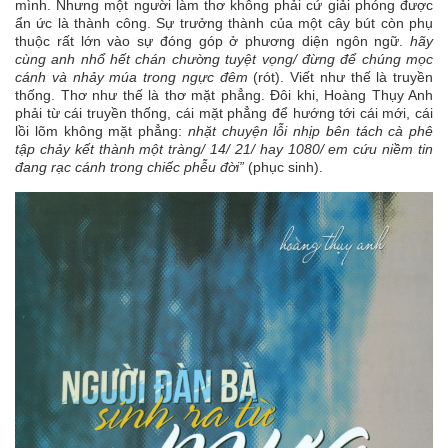
mình. Nhưng một người làm thơ không phải cứ giải phóng được
ẩn ức là thành công. Sự trưởng thành của một cây bút còn phụ
thuộc rất lớn vào sự đóng góp ở phương diện ngôn ngữ.
hãy
cùng anh nhổ hết chán chường tuyệt vọng/ đừng để chúng mọc
cánh và nhảy múa trong ngực đêm
(rót). Viết như thế là truyền
thống. Thơ như thế là thơ mặt phẳng. Đôi khi, Hoàng Thụy Anh
phải từ cái truyền thống, cái mặt phẳng để hướng tới cái mới, cái
lồi lõm không mặt phẳng:
nhặt chuyện lỗi nhịp bên tách cà phê
tập chảy kết thành một tràng/ 14/ 21/ hay 1080/ em cứu niềm tin
đang rạc cánh trong chiếc phễu đời”
(phục sinh).