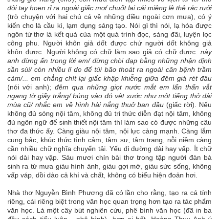
đôi tay hoen rỉ ra ngoài giấc mơ/ chuốt lại cái miệng lê thê rác rưởi
(trò chuyện với hai chú cá về những điều ngoài cơn mưa), có ý
kiến cho là cầu kì, lạm dụng sáng tạo. Nói gì thì nói, lạ hóa được
ngôn từ thơ là kết quả của một quá trình đọc, sàng đãi, luyện lọc
công phu. Người khôn giả dốt được chứ người dốt không giả
khôn được. Người không có chữ làm sao giả có chữ được.
này
anh đừng ẩn trong lời em/ đừng chòi đạp bằng những nhận định
sần sùi/ còn nhiều lí do để túi bão thoát ra ngoài căn bệnh trầm
cảm/... em chẳng chít lại giấc khập khiễng giữa đêm giá rét đâu
(nói với anh);
đêm qua những giọt nước mắt em lẩn thẩn vắt
ngang tờ giấy trắng/ búng vào đó vệt xước như một tiếng thở dài
mùa cũ/ nhắc em về hình hài nắng thuở ban đầu
(giấc rời). Nếu
không đủ sóng nội tâm, không đủ tri thức diễn đạt nội tâm, không
đủ ngôn ngữ để sinh thiết nội tâm thì làm sao có được những câu
thơ đa thức ấy. Càng giàu nội tâm, nội lực càng mạnh. Càng lắm
cung bậc, khúc thức tình cảm, tâm sự, tâm trạng, nỗi niềm càng
cần nhiều chữ nghĩa chuyển tải. Yếu đi đường dài hay vấp. Ít chữ
nói dài hay vập. Sáu mươi chín bài thơ trong tập người đàn bà
sinh ra từ mưa giàu hình ảnh, giàu gợi mở, giàu sức sống, không
vấp váp, dồi dào cả khí và chất, không có biểu hiện đoản hơi.
Nhà thơ Nguyễn Bình Phương đã có lần cho rằng, tạo ra cá tính
riêng, cái riêng biệt trong văn học quan trọng hơn tạo ra tác phẩm
văn học. Là một cây bút nghiên cứu, phê bình văn học (đã in ba
đầu sách tiểu luận - phê bình), hơn ai hết, Hoàng Thụy Anh ý