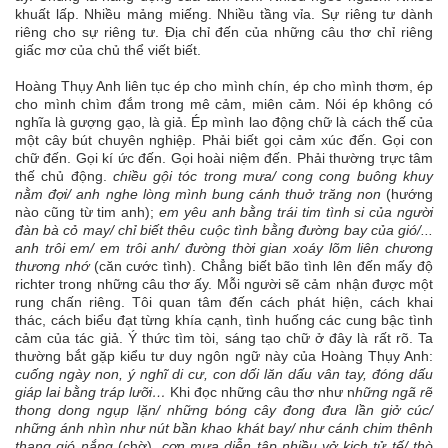
khuất lấp. Nhiều mảng miếng. Nhiều tầng vỉa. Sự riêng tư dành
riêng cho sự riêng tư. Địa chỉ đến của những câu thơ chỉ riêng
giấc mơ của chủ thể viết biết.
Hoàng Thụy Anh liên tục ép cho mình chín, ép cho mình thơm, ép
cho mình chìm đắm trong mê cảm, miên cảm. Nói ép không có
nghĩa là gượng gạo, là giả. Ép mình lao động chữ là cách thế của
một cây bút chuyên nghiệp. Phải biết gọi cảm xúc đến. Gọi con
chữ đến. Gọi kí ức đến. Gọi hoài niệm đến. Phải thường trực tâm
thế chủ động.
chiều gội tóc trong mưa/ cong cong buông khuy
nằm đợi/ anh nghe lòng mình bung cánh thuở trăng non
(hướng
nào cũng từ tim anh);
em yêu anh bằng trái tim tình si của người
đàn bà cỏ may/ chỉ biết thêu cuộc tình bằng đường bay của gió/...
anh trôi em/ em trôi anh/ đường thời gian xoáy lõm liên chương
thương nhớ
(căn cước tình). Chẳng biết bão tình lên đến mấy độ
richter trong những câu thơ ấy. Mỗi người sẽ cảm nhận được một
rung chấn riêng. Tôi quan tâm đến cách phát hiện, cách khai
thác, cách biểu đạt từng khía cạnh, tình huống các cung bậc tình
cảm của tác giả. Ý thức tìm tòi, sáng tạo chữ ở đây là rất rõ. Ta
thường bắt gặp kiểu tư duy ngôn ngữ này của Hoàng Thụy Anh:
cuống ngày non, ý nghĩ di cư, con dối lăn dấu vân tay, đóng dấu
giáp lai bằng tráp lưỡi…
Khi đọc những câu thơ như n
hững ngã rẽ
thong dong ngụp lặn/ những bóng cây đong đưa lần giở cúc/
những ánh nhìn như nút bần khao khát bay/ như cánh chim thênh
thang gió nắng
(chờ),
cơn mưa diễn tập nhiều vở kịch tử tế/ thò