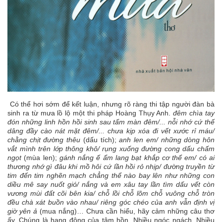
Có thể hơi sớm để kết luận, nhưng rõ ràng thi tập người đàn bà
sinh ra từ mưa lồ lộ một thi pháp Hoàng Thụy Anh.
đêm chìa tay
đón những linh hồn hồi sinh sau tấm màn đêm/... nỗi nhớ cứ thế
dâng đầy cào nát mặt đêm/... chưa kịp xóa đi vết xước rỉ máu/
chằng chịt đường thêu
(dấu tích);
anh len em/ những dòng hôn
vắt mình trên lớp thông khô/ rụng xuống đường cong dấu chấm
ngọt
(mùa len);
gánh nắng ế ẩm lang bạt khắp cơ thể em/ có ai
thương nhớ gì đâu khi mồ hôi cứ lần hồi rỏ nhịp/ đường truyền từ
tim đến tim nghẽn mạch chẳng thể nào bay lên như những con
diều mê say nuốt gió/ nắng và em xâu tay lần tìm dấu vết còn
vương mùi đất cõi bên kia/ chỗ lồi chỗ lõm chỗ vuông chỗ tròn
đều chà xát buồn vào nhau/ riêng góc chéo của anh vẫn định vị
giờ yên ả
(mua nắng)… Chưa cần hiểu, hãy cảm những câu thơ
ấy. Chúng là hang động của tâm hồn. Nhiều ngóc ngách. Nhiều