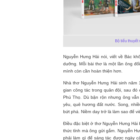
Tôi từng hình dung viế
NHỮNG
công việc của sự hư c
Bộ tiểu thuyế
NGƯỜI
hành trình phác dựng t
TÔI GẶP,
trí tưởng tượng, nơi n
NHỮNG
do tạo hình mọi thứ th
Nguyễn Hưng Hải nói, viết về Bác khôn
CHUYỆN
(TRẦN THỊ TÚ NGỌC)
dưỡng. Mỗi bài thơ là một lần ông đố
TÔI VIẾT
mình còn cần hoàn thiện hơn.
Nhà thơ Nguyễn Hưng Hải sinh năm 1
gian công tác trong quân đội, sau đó 
Phú Thọ. Dù bận rộn nhưng ông vẫn d
yêu, quê hương đất nước. Song, nhiề
bứt phá. Niềm day trở là làm sao để vi
Điều đặc biệt ở thơ Nguyễn Hưng Hải
thức tỉnh mà ông gửi gắm. Nguyễn Hưng
phải làm gì để sáng tác được ngày c