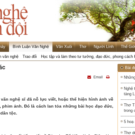
hảy
Bình Luận Văn Nghệ
Văn Xuôi
Thơ
Người Lính
Thế Giớ
n văn nghệ
Trao đổi
Học tập và làm theo tư tưởng, đạo đức, phong cách
ác
Bài đ
Email
Những
Nghệ 
tàng 
 văn nghệ sĩ đã nỗ lực viết, hoặc thể hiện hình ảnh về
Thơ T
, phim ảnh. Đó là cách lan tỏa những bài học đạo đức,
trong 
 dân tộc.
5 hoạ
Thơ d