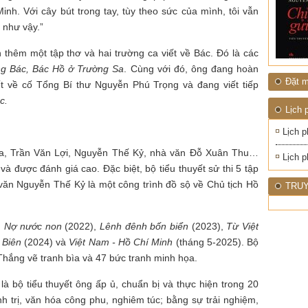
nh. Với cây bút trong tay, tùy theo sức của mình, tôi vẫn
 như vậy.”
thêm một tập thơ và hai trường ca viết về Bác. Đó là các
g Bác, Bác Hồ ở Trường Sa
. Cùng với đó, ông đang hoàn
Đặt m
iết về cố Tổng Bí thư Nguyễn Phú Trọng và đang viết tiếp
c.
Lịch 
Lịch p
a, Trần Văn Lợi, Nguyễn Thế Kỷ, nhà văn Đỗ Xuân Thu…
Lịch p
à được đánh giá cao. Đặc biệt, bộ tiểu thuyết sử thi 5 tập
ăn Nguyễn Thế Kỷ là một công trình đồ sộ về Chủ tịch Hồ
TRUY
:
Nợ nước non
(2022),
Lênh đênh bốn biển
(2023),
Từ Việt
 Biên
(2024) và
Việt Nam - Hồ Chí Minh
(tháng 5-2025). Bộ
Thắng vẽ tranh bìa và 47 bức tranh minh họa.
à bộ tiểu thuyết ông ấp ủ, chuẩn bị và thực hiện trong 20
h trị, văn hóa công phu, nghiêm túc; bằng sự trải nghiệm,