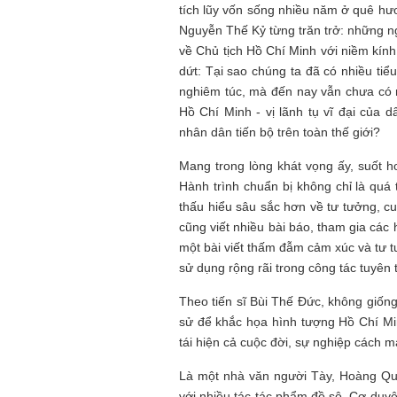
tích lũy vốn sống nhiều năm ở quê hư
Nguyễn Thế Kỷ từng trăn trở: những ng
về Chủ tịch Hồ Chí Minh với niềm kính
dứt: Tại sao chúng ta đã có nhiều tiểu
nghiêm túc, mà đến nay vẫn chưa có mộ
Hồ Chí Minh - vị lãnh tụ vĩ đại của 
nhân dân tiến bộ trên toàn thế giới?
Mang trong lòng khát vọng ấy, suốt h
Hành trình chuẩn bị không chỉ là quá t
thấu hiểu sâu sắc hơn về tư tưởng, cu
cũng viết nhiều bài báo, tham gia các 
một bài viết thấm đẫm cảm xúc và tư 
sử dụng rộng rãi trong công tác tuyên 
Theo tiến sĩ Bùi Thế Đức, không giống
sử để khắc họa hình tượng Hồ Chí Mi
tái hiện cả cuộc đời, sự nghiệp cách
Là một nhà văn người Tày, Hoàng Qu
với nhiều tác tác phẩm đồ sộ. Cơ duy