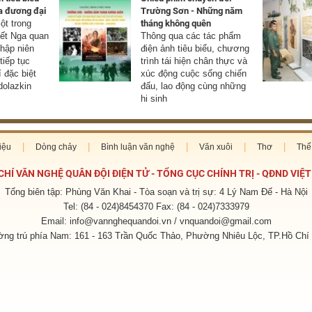
a đương đại
Trường Sơn - Những năm
t trong
tháng không quên
yết Nga quan
Thông qua các tác phẩm
thập niên
điện ảnh tiêu biểu, chương
tiếp tục
trình tái hiện chân thực và
í đặc biệt
xúc động cuộc sống chiến
olazkin
đấu, lao động cùng những
hi sinh
iệu
Dòng chảy
Bình luận văn nghệ
Văn xuôi
Thơ
Thế 
CHÍ VĂN NGHỆ QUÂN ĐỘI ĐIỆN TỬ - TỔNG CỤC CHÍNH TRỊ - QĐND VIỆ
Tổng biên tập: Phùng Văn Khai - Tòa soạn và trị sự: 4 Lý Nam Đế - Hà Nội
Tel: (84 - 024)8454370 Fax: (84 - 024)7333979
Email: info@vannghequandoi.vn / vnquandoi@gmail.com
ng trú phía Nam: 161 - 163 Trần Quốc Thảo, Phường Nhiêu Lộc, TP.Hồ Chí