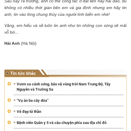
Sau này ra trường, anh có thể công tác ở đất liền hay hải đảo, dù
không có nhiều thời gian bên em và gia đình nhưng em hãy tin
anh, tin vào lòng chung thủy của người lính biển em nhé!
Vâng, em hiểu và sẽ luôn tin anh như tin những con sóng sẽ mãi
vỗ bờ…
Hải Anh
(Hà Nội)
Tin tức khác
Vươn xa cánh sóng, bảo vệ vùng trời Nam Trung Bộ, Tây
Nguyên và Trường Sa
“Vụ án ba cây dừa”
Vẻ đẹp tử thần
Bệnh viên Quân y 5 và câu chuyện phía sau địa chỉ đỏ