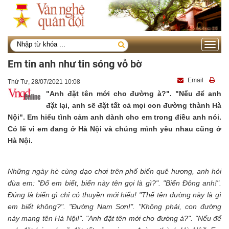
Toggle
navigati
Em tin anh như tin sóng vỗ bờ
Email
Thứ Tư, 28/07/2021 10:08
"
Anh đặt tên mới cho đường à?". "
Nếu để anh
đặt lại, anh sẽ đặt tất cả mọi con đường thành Hà
Nội".
Em hiểu tình cảm anh dành cho em trong điều anh nói.
Có lẽ vì em đang ở Hà Nội và chúng mình yêu nhau cũng ở
Hà Nội.
Những ngày hè cùng dạo chơi trên phố biển quê hương, anh hỏi
đùa em: "
Đố em biết, biển này tên gọi là gì?". "
Biển Đông anh!".
Đúng là biển gì chỉ có thuyền mới hiểu! "
Thế tên đường này là gì
em biết không?". "
Đường Nam Sơn!". "
Không phải, con đường
này mang tên Hà Nội!". "
Anh đặt tên mới cho đường à?". "
Nếu để