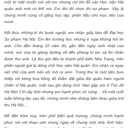
một bí mật muốn nói với em nhưng chỉ khi đỗ vào Học viện Hải
quân anh mới có thể nói. Em khi đó chọn thi sư phạm. Vậy là
chúng mình cùng cố gắng học tập, phấn đấu cho mục tiêu của
mình...
Kết thúc những kì thi bước ngoặt, em nhận giấy báo đỗ Đại học
Sư phạm Hà Nội. Em lên trường học nhưng e ngại không hỏi tin
anh. Cho đến tháng 10 năm đó, gần đến ngày sinh nhật của
mình, em vừa từ giảng đường về đến phòng kí túc xá thì nhận
được thư anh. Lá thư gửi đến từ thành phố biển Nha Trang, trên
phần người gửi là dòng chữ Học viện Hải quân. Em nhận ra ngay
nét chữ của anh nên vội mở ra xem. Trong thư là một tấm bưu
thiếp với bông hoa hồng đỏ thắm đặt giữa đôi quân hàm người
chiến sĩ Hải quân, mặt sau ghi dòng chữ: Hẹn gặp em ở Thủ đô
Hà Nội! Chỉ vậy thôi nhưng em hạnh phúc vô cùng… Và một cuối
tuần không lâu sau đó, chúng mình nhẹ nhàng bên nhau giữa trời
thu Hà Nội…
Để đến hôm nay, trên phố biển quê hương, chúng mình hạnh
phúc nói với nhau ước mong ngày về chung một nhà. Anh bảo: