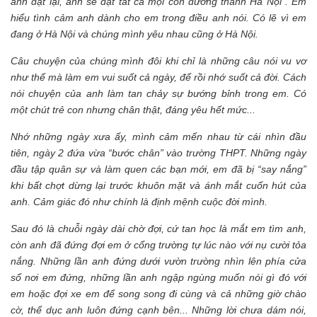
anh đặt lại, anh sẽ đặt tất cả mọi con đường thành Hà Nội".
Em
hiểu tình cảm anh dành cho em trong điều anh nói. Có lẽ vì em
đang ở Hà Nội và chúng mình yêu nhau cũng ở Hà Nội.
Câu chuyện của chúng mình đôi khi chỉ là những câu nói vu vơ
như thế mà làm em vui suốt cả ngày, để rồi nhớ suốt cả đời. Cách
nói chuyện của anh làm tan chảy sự bướng bỉnh trong em. Có
một chút trẻ con nhưng chân thật, đáng yêu hết mức...
Nhớ những ngày xưa ấy, mình cảm mến nhau từ cái nhìn đầu
tiên, ngày 2 đứa vừa “bước chân” vào trường THPT. Những ngày
đầu tập quân sự và làm quen các bạn mới, em đã bị “say nắng”
khi bất chợt dừng lại trước khuôn mặt và ánh mắt cuốn hút của
anh. Cảm giác đó như chính là định mệnh cuộc đời mình.
Sau đó là chuỗi ngày dài chờ đợi, cứ tan học là mắt em tìm anh,
còn anh đã đứng đợi em ở cổng trường tự lúc nào với nụ cười tỏa
nắng. Những lần anh đứng dưới vườn trường nhìn lên phía cửa
sổ nơi em đứng, những lần anh ngập ngùng muốn nói gì đó với
em hoặc đợi xe em để song song đi cùng và cả những giờ chào
cờ, thể dục anh luôn đứng cạnh bên... Những lời chưa dám nói,