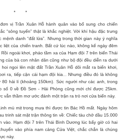
*
* *
 đơn vị Trần Xuân Hỗ hành quân vào bổ sung cho chiến
c “sông tuyến” thật là khắc nghiệt. Với khí hậu đặc trưng
c mệnh danh “đất lửa”. Nhưng trong thời gian này ý nghĩa
ốc liệt của chiến tranh. Bất cứ lúc nào, không kể ngày đêm
 Rồi ngoài khơi, pháo tầm xa của Hạm đội 7 trên biển Thái
g của bà con nhân dân cũng như bộ đội đều diễn ra dưới
oi ngoi lên mặt đất Trần Xuân Hỗ dõi mắt ra biển khơi,
ơi ra, tiếp cận cái hạm đội kia... Nhưng điều đó là không
 80 hải lí (khoảng 150km). Sức người như các anh, trong
ao số 0 về Đồ Sơn - Hải Phòng cũng mới chỉ được 25km.
 vẫn thầm mơ ước đánh một trận ra trò nơi cửa biển này.
 Linh mù mịt trong mưa thì được tin Bác Hồ mất. Ngày hôm
au trinh sát mặt trận thông tin về: Chiếc tàu chở dầu 15.000
 vào. Hạm đội 7 trên Thái Bình Dương lúc bấy giờ có hai
 chuyển vào phía nam cảng Cửa Việt, chắc chắn là chúng
vực này.