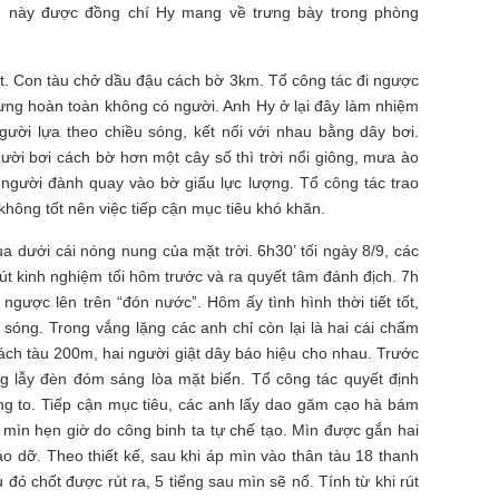
u này được đồng chí Hy mang về trưng bày trong phòng
át. Con tàu chở dầu đậu cách bờ 3km. Tổ công tác đi ngược
hưng hoàn toàn không có người. Anh Hy ở lại đây làm nhiệm
gười lựa theo chiều sóng, kết nối với nhau bằng dây bơi.
ười bơi cách bờ hơn một cây số thì trời nổi giông, mưa ào
i người đành quay vào bờ giấu lực lượng. Tổ công tác trao
 không tốt nên việc tiếp cận mục tiêu khó khăn.
 dưới cái nóng nung của mặt trời. 6h30’ tối ngày 8/9, các
rút kinh nghiệm tối hôm trước và ra quyết tâm đánh địch. 7h
 ngược lên trên “đón nước”. Hôm ấy tình hình thời tiết tốt,
sóng. Trong vắng lặng các anh chỉ còn lại là hai cái chấm
ách tàu 200m, hai người giật dây báo hiệu cho nhau. Trước
g lẫy đèn đóm sáng lòa mặt biển. Tổ công tác quyết định
ng to. Tiếp cận mục tiêu, các anh lấy dao găm cạo hà bám
ái mìn hẹn giờ do công binh ta tự chế tạo. Mìn được gắn hai
o dỡ. Theo thiết kế, sau khi áp mìn vào thân tàu 18 thanh
đó chốt được rút ra, 5 tiếng sau mìn sẽ nổ. Tính từ khi rút