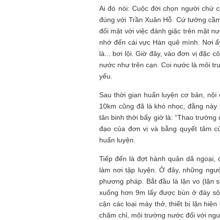
Ai đó nói: Cuộc đời chọn người chứ c
đúng với Trần Xuân Hỗ. Cứ tưởng cầm s
đối mặt với việc đánh giặc trên mặt n
nhớ đến cái vực Hàn quê mình. Nơi ấ
là... bơi lội. Giờ đây, vào đơn vị đặc
nước như trên cạn. Coi nước là môi tr
yếu.
Sau thời gian huấn luyện cơ bản, nội 
10km cũng đã là khó nhọc, đằng này ph
tân binh thời bấy giờ là: “Thao trườn
đạo của đơn vị và bằng quyết tâm c
huấn luyện.
Tiếp đến là đợt hành quân dã ngoại,
làm nơi tập luyện. Ở đây, những ngư
phương pháp. Bắt đầu là lặn vo (lặn s
xuống hơn 9m lấy được bùn ở đáy sông
cận các loại máy thở, thiết bị lặn hi
chăm chỉ, môi trường nước đối với ng