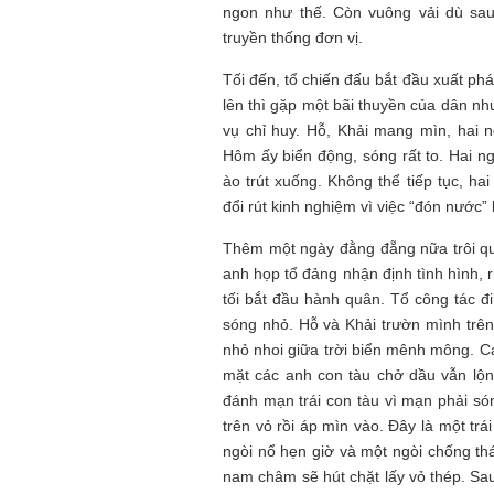
ngon như thế. Còn vuông vải dù sa
truyền thống đơn vị.
Tối đến, tổ chiến đấu bắt đầu xuất ph
lên thì gặp một bãi thuyền của dân n
vụ chỉ huy. Hỗ, Khải mang mìn, hai n
Hôm ấy biển động, sóng rất to. Hai ng
ào trút xuống. Không thể tiếp tục, ha
đổi rút kinh nghiệm vì việc “đón nước”
Thêm một ngày đằng đẵng nữa trôi qua
anh họp tổ đảng nhận định tình hình, 
tối bắt đầu hành quân. Tổ công tác đi
sóng nhỏ. Hỗ và Khải trườn mình trên 
nhỏ nhoi giữa trời biển mênh mông. C
mặt các anh con tàu chở dầu vẫn lộn
đánh mạn trái con tàu vì mạn phải só
trên vỏ rồi áp mìn vào. Đây là một tr
ngòi nổ hẹn giờ và một ngòi chống thá
nam châm sẽ hút chặt lấy vỏ thép. Sau 