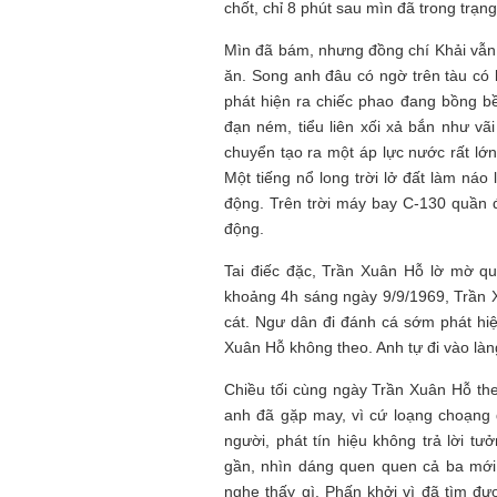
chốt, chỉ 8 phút sau mìn đã trong trạn
Mìn đã bám, nhưng đồng chí Khải vẫn
ăn. Song anh đâu có ngờ trên tàu có 
phát hiện ra chiếc phao đang bồng bềnh
đạn ném, tiểu liên xối xả bắn như v
chuyển tạo ra một áp lực nước rất lớn
Một tiếng nổ long trời lở đất làm náo
động. Trên trời máy bay C-130 quần đ
động.
Tai điếc đặc, Trần Xuân Hỗ lờ mờ qu
khoảng 4h sáng ngày 9/9/1969, Trần X
cát. Ngư dân đi đánh cá sớm phát hiệ
Xuân Hỗ không theo. Anh tự đi vào là
Chiều tối cùng ngày Trần Xuân Hỗ th
anh đã gặp may, vì cứ loạng choạng 
người, phát tín hiệu không trả lời t
gần, nhìn dáng quen quen cả ba mới
nghe thấy gì. Phấn khởi vì đã tìm đ