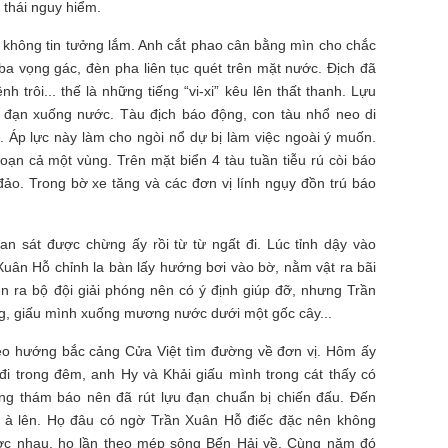
g thái nguy hiểm.
 không tin tưởng lắm. Anh cắt phao cân bằng mìn cho chắc
ba vọng gác, đèn pha liên tục quét trên mặt nước. Địch đã
 trôi... thế là những tiếng “vi-xi” kêu lên thất thanh. Lựu
ãi đạn xuống nước. Tàu địch báo động, con tàu nhổ neo di
. Áp lực này làm cho ngòi nổ dự bị làm việc ngoài ý muốn.
 loạn cả một vùng. Trên mặt biển 4 tàu tuần tiễu rú còi báo
ảo. Trong bờ xe tăng và các đơn vị lính ngụy đồn trú báo
an sát được chừng ấy rồi từ từ ngất đi. Lúc tỉnh dậy vào
uân Hỗ chỉnh la bàn lấy hướng bơi vào bờ, nằm vật ra bãi
n ra bộ đội giải phóng nên có ý định giúp đỡ, nhưng Trần
ng, giấu mình xuống mương nước dưới một gốc cây...
eo hướng bắc cảng Cửa Việt tìm đường về đơn vị. Hôm ấy
đi trong đêm, anh Hy và Khải giấu mình trong cát thấy có
ưởng thám báo nên đã rút lựu đạn chuẩn bị chiến đấu. Đến
 à lên. Họ đâu có ngờ Trần Xuân Hỗ điếc đặc nên không
ược nhau, họ lần theo mép sông Bến Hải về. Cùng năm đó