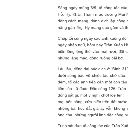
Sáng ngày mùng 6/9, tổ công tác của
Hỗ, Hy, Khải. Tham mưu trưởng Mai N
động cách mạng, đánh địch lập công 
nặng gần 7kg. Hy mang dao găm và th
Chập tối cùng ngày các anh xuống đò v
ngày nhập ngũ, hôm nay Trần Xuân Hỗ 
biển lồng lộng thổi vào mát rượi, đất
những làng mạc, đồng ruộng bãi bờ.
Lâu lâu, tiếng đại bác địch ở “Đỉnh 31
dưới sông bảo về chiếc tàu chở dầu.
đêm, tổ các anh tiếp cận một con tàu
tiên của Lữ đoàn Đặc công 126. Trần 
đống sắt gỉ, một ý nghĩ chợt lóe lên: 
mọi bến sông, cửa biển trên đất nướ
những bài học đắt giá ấy vẫn không 
ông cha, những người lính đặc công n
Trinh sát đưa tổ công tác của Trần Xu