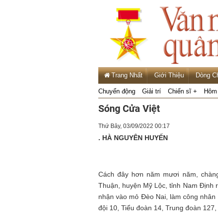
Trang Nhất
Giới Thiệu
Dòng C
Chuyển động
Giải trí
Chiến sĩ +
Hôm 
Sóng Cửa Việt
Thứ Bảy, 03/09/2022 00:17
. HÀ NGUYÊN HUYẾN
Cách đây hơn năm mươi năm, chàng
Thuận, huyện Mỹ Lộc, tỉnh Nam Định r
nhận vào mỏ Đèo Nai, làm công nhân 
đội 10, Tiểu đoàn 14, Trung đoàn 127