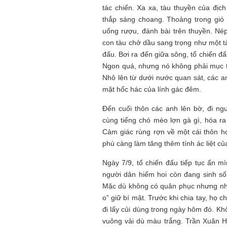
tác chiến. Xa xa, tàu thuyền của đị
thắp sáng choang. Thoảng trong gió 
uống rượu, đánh bài trên thuyền. Né
con tàu chở dầu sang trọng như một tà
đấu. Bơi ra đến giữa sông, tổ chiến đ
Ngon quá, nhưng nó không phải mục t
Nhô lên từ dưới nước quan sát, các 
mặt hốc hác của lính gác đêm.
Đến cuối thôn các anh lên bờ, đi ng
cùng tiếng chó mèo lợn gà gì, hóa ra
Cảm giác rùng rợn về một cái thôn h
phú càng làm tăng thêm tính ác liệt c
Ngày 7/9, tổ chiến đấu tiếp tục ẩn 
người dân hiếm hoi còn đang sinh sốn
Mặc dù không có quân phục nhưng nhâ
o” giữ bí mật. Trước khi chia tay, họ
đi lấy củi dùng trong ngày hôm đó. K
vuông vải dù màu trắng. Trần Xuân 