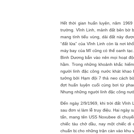
Hết thời gian huấn luyện, năm 1969
trường. Vĩnh Linh, mảnh đất bên bờ bắ
mang tính tiểu vùng, dải đất này đượ
“đất lửa” của Vĩnh Linh còn là nơi kh
máy bay của Mĩ cũng có thể oanh tạc.
Bình Dương bắn vào nên mọi hoạt độn
hầm. Trong những khoảnh khắc hiếm h
người lính đặc công nước khát khao b
tưởng bởi Hạm đội 7 thả neo cách bờ
đợt huấn luyện cuối cùng bơi từ ph
Nhưng những người lính đặc công nước
Đến ngày 2/9/1969, khi trời đất Vĩnh
sau đơn vị làm lễ truy điệu. Hai ngày s
tấn, mang tên USS Noxubee di chuyển
chiếc tàu chở dầu, nay một chiếc di
chuẩn bị cho những trận càn vào khu 