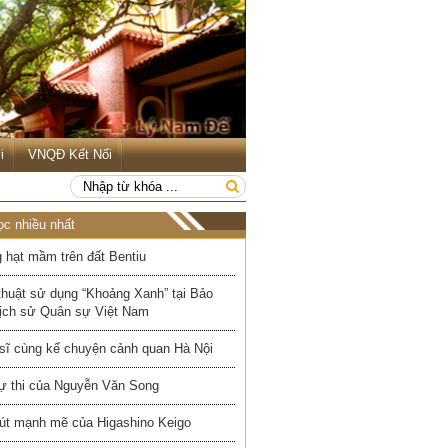
i
VNQĐ Kết Nối
ọc nhiều nhất
 hạt mầm trên đất Bentiu
thuật sử dụng “Khoảng Xanh” tại Bảo
Lịch sử Quân sự Việt Nam
 sĩ cùng kể chuyện cảnh quan Hà Nội
ự thi của Nguyễn Văn Song
út mạnh mẽ của Higashino Keigo