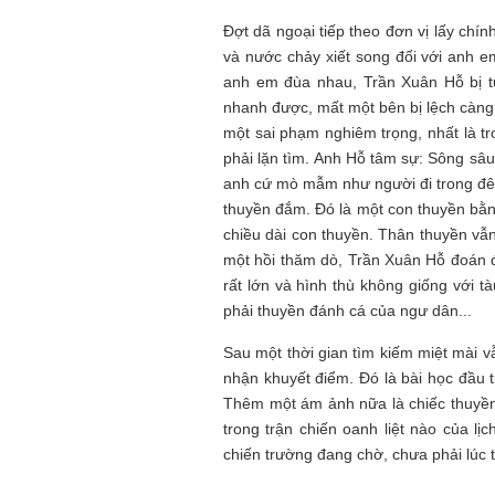
Đợt dã ngoại tiếp theo đơn vị lấy chí
và nước chảy xiết song đối với anh em
anh em đùa nhau, Trần Xuân Hỗ bị t
nhanh được, mất một bên bị lệch càng k
một sai phạm nghiêm trọng, nhất là tr
phải lặn tìm. Anh Hỗ tâm sự: Sông sâ
anh cứ mò mẫm như người đi trong đê
thuyền đắm. Đó là một con thuyền bằn
chiều dài con thuyền. Thân thuyền vẫn
một hồi thăm dò, Trần Xuân Hỗ đoán đ
rất lớn và hình thù không giống với 
phải thuyền đánh cá của ngư dân...
Sau một thời gian tìm kiếm miệt mài v
nhận khuyết điểm. Đó là bài học đầu 
Thêm một ám ảnh nữa là chiếc thuyền
trong trận chiến oanh liệt nào của lị
chiến trường đang chờ, chưa phải lúc