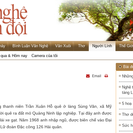
hảy
Bình Luận Văn Nghệ
Văn Xuôi
Thơ
Người Lính
Thế Giớ
qua & Hôm nay
Camera của tôi
Bài đ
Email
Những
Nghệ 
tàng 
5 hoạ
 thanh niên Trần Xuân Hỗ quê ở làng Sùng Văn, xã Mỹ
ời quê ra đất mỏ Quảng Ninh lập nghiệp. Tại đây anh được
Thơ d
lái xe gạt. Năm 1968 anh nhập ngũ, được biên chế vào Đại
Sức h
, Lữ đoàn Đặc công 126 Hải quân.