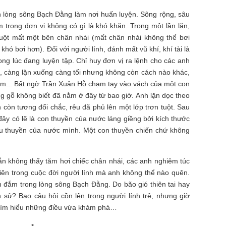
nh lòng sông Bạch Đằng làm nơi huấn luyện. Sông rộng, sâu
 trong đơn vị không có gì là khó khăn. Trong một lần lặn,
uột mất một bên chân nhái (mất chân nhái không thể bơi
hó bơi hơn). Đối với người lính, đánh mất vũ khí, khí tài là
ong lúc đang luyện tập. Chỉ huy đơn vị ra lệnh cho các anh
u, càng lặn xuống càng tối nhưng không còn cách nào khác,
m... Bất ngờ Trần Xuân Hỗ chạm tay vào vách của một con
g gỗ không biết đã nằm ở đây từ bao giờ. Anh lặn dọc theo
 còn tương đối chắc, rêu đã phủ lên một lớp trơn tuột. Sau
ây có lẽ là con thuyền của nước láng giềng bởi kích thước
tàu thuyền của nước mình. Một con thuyền chiến chứ không
ẫn không thấy tăm hơi chiếc chân nhái, các anh nghiêm túc
tiên trong cuộc đời người lính mà anh không thể nào quên.
 đắm trong lòng sông Bạch Đằng. Do bão gió thiên tai hay
ch sử? Bao câu hỏi cồn lên trong người lính trẻ, nhưng giờ
 tìm hiểu những điều vừa khám phá…