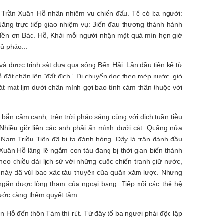
 Trần Xuân Hỗ nhận nhiệm vụ chiến đấu. Tổ có ba người:
ăng trực tiếp giao nhiệm vụ: Biến đau thương thành hành
đền ơn Bác. Hỗ, Khải mỗi người nhận một quả mìn hẹn giờ
ủ pháo...
à được trinh sát đưa qua sông Bến Hải. Lần đầu tiên kể từ
đặt chân lên “đất địch”. Di chuyển dọc theo mép nước, gió
 cát mát lịm dưới chân mình gợi bao tình cảm thân thuộc với
” bắn cầm canh, trên trời pháo sáng cùng với địch tuần tiễu
 Nhiều giờ liền các anh phải ẩn mình dưới cát. Quãng nửa
 Nam Triều Tiên đã bị ta đánh hỏng. Đấy là trận đánh đầu
Xuân Hỗ lặng lẽ ngắm con tàu đang bị thời gian biến thành
Theo chiều dài lịch sử với những cuộc chiến tranh giữ nước,
c này đã vùi bao xác tàu thuyền của quân xâm lược. Nhưng
ngăn được lòng tham của ngoại bang. Tiếp nối các thế hệ
ước càng thêm quyết tâm...
ân Hỗ đến thôn Tám thì rút. Từ đây tổ ba người phải độc lập