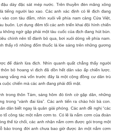
ch đậu dày đặc sát mép nước. Trên thuyền đèn măng xông
là tiếng người lao xao. Các anh xác định có lẽ địch đang
p vào con tàu đắm, nhìn xuôi về phía nam cảng Cửa Việt,
u buôn. Lợi dụng đêm tối các anh triển khai đội hình chiến
ấu không ngờ gặp phải một tàu cuốc của địch đang hút bùn.
iêu chính nên tổ đành bỏ qua, bơi xuôi dòng về phía nam.
anh thấy rõ những đốm thuốc lá lóe sáng trên những gương
ược để đánh lừa địch. Nhìn quanh quất chẳng thấy người
 thôn bỏ hoang vì địch đã dồn hết dân vào ấp chiến lược.
oang vắng mà vốn trước đây là một cộng đồng cư dân trù
ủa cuộc chiến mà các anh đang phải đối mặt.
mình trong thôn Tám, sáng hôm đó tình cờ gặp dân, những
g trong “vành đai lửa”. Các anh tiến ra chào hỏi bà con.
n dân biết ngay là quân giải phóng. Các anh đề nghị “các
 cho tổ công tác một nắm cơm to. Có lẽ là nắm cơm của đoàn
hông thể từ chối, các anh nhận nắm cơm được gói trong một
Hỗ bảo trong đời anh chưa bao giờ được ăn một nắm cơm