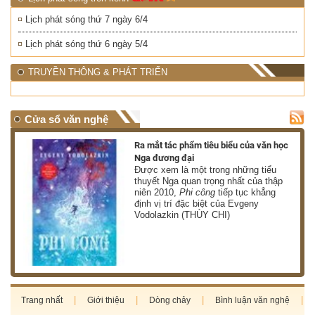
Lịch phát sóng thứ 7 ngày 6/4
Lịch phát sóng thứ 6 ngày 5/4
TRUYỀN THÔNG & PHÁT TRIỂN
Cửa sổ văn nghệ
nh
Ra mắt tác phẩm tiêu biểu của văn học
Nga đương đại
g
Được xem là một trong những tiểu
thuyết Nga quan trọng nhất của thập
niên 2010,
Phi công
tiếp tục khẳng
định vị trí đặc biệt của Evgeny
Vodolazkin (THÙY CHI)
Trang nhất
Giới thiệu
Dòng chảy
Bình luận văn nghệ