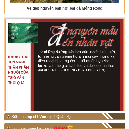
Vẻ đẹp nguyên bản nơi bãi đá Móng Rồng
Từ những đường dây lừa đảo xuyên biên giới,
từ những căn phòng trọ ám mùi dây thừng và
NHỮNG CÁI
điện thoại bị tắt nguồn…, tôi muốn bạn đọc
TÊN MANG
bước vào thế giới lạnh lẽo và dữ dội của thời
THÂN PHẬN
đại dữ liệu,... (DƯƠNG BÌNH NGUYÊN)
NGƯỜI CỦA
"GIÓ VẪN
THỔI QUA
RỪNG
NHIỆT ĐỚI"
Đặt mua tạp chí Văn nghệ Quân đội
Lịch phát sóng trên kênh