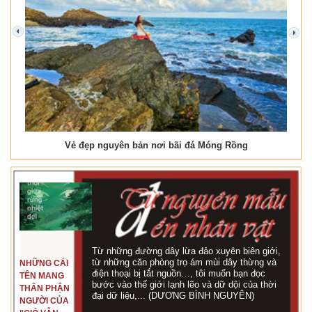
prev
next
Vẻ đẹp nguyên bản nơi bãi đá Móng Rồng
Từ những đường dây lừa đảo xuyên biên giới,
từ những căn phòng trọ ám mùi dây thừng và
NHỮNG CÁI
điện thoại bị tắt nguồn…, tôi muốn bạn đọc
TÊN MANG
bước vào thế giới lạnh lẽo và dữ dội của thời
THÂN PHẬN
đại dữ liệu,... (DƯƠNG BÌNH NGUYÊN)
NGƯỜI CỦA