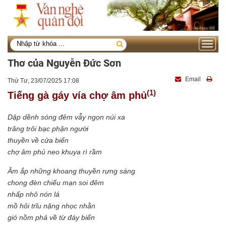
Toggle
navigati
Thơ của Nguyễn Đức Sơn
Email
Thứ Tư, 23/07/2025 17:08
(1)
Tiếng gà gáy vía chợ âm phủ
Dập dềnh sóng đêm vẫy ngọn núi xa
trăng trôi bạc phận người
thuyền về cửa biển
chợ âm phủ neo khuya rì rầm
Ăm ắp những khoang thuyền rựng sáng
chong đèn chiếu mạn soi đêm
nhấp nhô nón lá
mồ hôi trĩu nặng nhọc nhằn
gió nồm phả về từ đáy biển