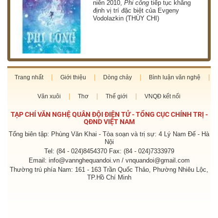
niên 2010,
Phi công
tiếp tục khẳng
định vị trí đặc biệt của Evgeny
Vodolazkin (THÙY CHI)
Trang nhất
Giới thiệu
Dòng chảy
Bình luận văn nghệ
Văn xuôi
Thơ
Thế giới
VNQĐ kết nối
TẠP CHÍ VĂN NGHỆ QUÂN ĐỘI ĐIỆN TỬ - TỔNG CỤC CHÍNH TRỊ -
QĐND VIỆT NAM
Tổng biên tập: Phùng Văn Khai - Tòa soạn và trị sự: 4 Lý Nam Đế - Hà
Nội
Tel: (84 - 024)8454370 Fax: (84 - 024)7333979
Email: info@vannghequandoi.vn / vnquandoi@gmail.com
Thường trú phía Nam: 161 - 163 Trần Quốc Thảo, Phường Nhiêu Lộc,
TP.Hồ Chí Minh