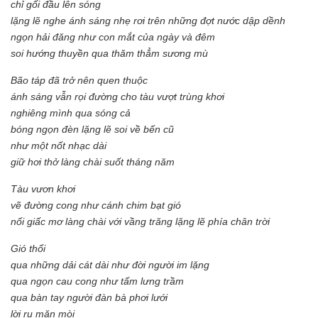
chỉ gối đầu lên sóng
lặng lẽ nghe ánh sáng nhẹ rơi trên những đợt nước dập dềnh
ngọn hải đăng như con mắt của ngày và đêm
soi hướng thuyền qua thăm thẳm sương mù
Bão táp đã trở nên quen thuộc
ánh sáng vẫn rọi đường cho tàu vượt trùng khơi
nghiêng mình qua sóng cả
bóng ngọn đèn lặng lẽ soi về bến cũ
như một nốt nhạc dài
giữ hơi thở làng chài suốt tháng năm
Tàu vươn khơi
vẽ đường cong như cánh chim bạt gió
nối giấc mơ làng chài với vầng trăng lặng lẽ phía chân trời
Gió thổi
qua những dải cát dài như đời người im lặng
qua ngọn cau cong như tấm lưng trầm
qua bàn tay người đàn bà phơi lưới
lời ru mặn mòi