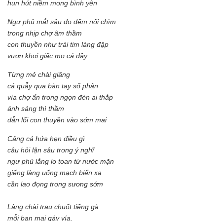
hun hút niềm mong bình yên
Ngư phủ mắt sâu đo đếm nổi chìm
trong nhịp chợ âm thầm
con thuyền như trái tim làng đập
vươn khơi giấc mơ cá đầy
Từng mẻ chài giăng
cá quẫy qua bàn tay số phận
vía chợ ẩn trong ngọn đèn ai thắp
ánh sáng thì thầm
dẫn lối con thuyền vào sớm mai
Cảng cá hứa hẹn điều gì
câu hỏi lặn sâu trong ý nghĩ
ngư phủ lắng lo toan từ nước mặn
giếng làng uống mạch biển xa
cần lao đọng trong sương sớm
Làng chài trau chuốt tiếng gà
mỗi ban mai gáy vía.