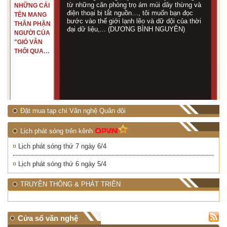
từ những căn phòng trọ ám mùi dây thừng và
NHỮNG CÁI
điện thoại bị tắt nguồn…, tôi muốn bạn đọc
TÊN MANG
bước vào thế giới lạnh lẽo và dữ dội của thời
THÂN PHẬN
đại dữ liệu,... (DƯƠNG BÌNH NGUYÊN)
NGƯỜI CỦA
"GIÓ VẪN
THỔI QUA
RỪNG
NHIỆT ĐỚI"
Đặt mua tạp chí Văn nghệ Quân đội
Lịch phát sóng trên kênh
Lịch phát sóng thứ 7 ngày 6/4
Lịch phát sóng thứ 6 ngày 5/4
TRUYỀN THÔNG & PHÁT TRIỂN
Cửa sổ văn nghệ