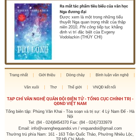
nh
Ra mắt tác phẩm tiêu biểu của văn học
Nga đương đại
g
Được xem là một trong những tiểu
thuyết Nga quan trọng nhất của thập
niên 2010,
Phi công
tiếp tục khẳng
định vị trí đặc biệt của Evgeny
Vodolazkin (THÙY CHI)
Trang nhất
Giới thiệu
Dòng chảy
Bình luận văn nghệ
Văn xuôi
Thơ
Thế giới
VNQĐ kết nối
TẠP CHÍ VĂN NGHỆ QUÂN ĐỘI ĐIỆN TỬ - TỔNG CỤC CHÍNH TRỊ -
QĐND VIỆT NAM
Tổng biên tập: Phùng Văn Khai - Tòa soạn và trị sự: 4 Lý Nam Đế - Hà
Nội
Tel: (84 - 024)8454370 Fax: (84 - 024)7333979
Email: info@vannghequandoi.vn / vnquandoi@gmail.com
Thường trú phía Nam: 161 - 163 Trần Quốc Thảo, Phường Nhiêu Lộc,
TP.Hồ Chí Minh