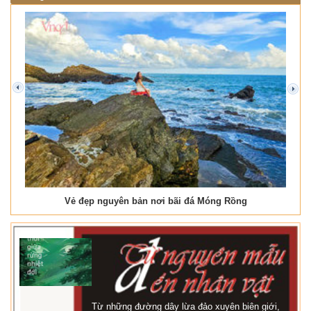
prev
next
Vẻ đẹp nguyên bản nơi bãi đá Móng Rồng
Từ những đường dây lừa đảo xuyên biên giới,