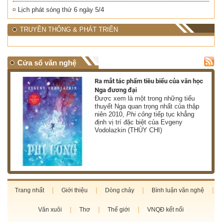
Lịch phát sóng thứ 6 ngày 5/4
TRUYỀN THÔNG & PHÁT TRIỂN
Cửa sổ văn nghệ
nh
Ra mắt tác phẩm tiêu biểu của văn học
Nga đương đại
g
Được xem là một trong những tiểu
thuyết Nga quan trọng nhất của thập
niên 2010,
Phi công
tiếp tục khẳng
định vị trí đặc biệt của Evgeny
Vodolazkin (THÙY CHI)
Trang nhất
Giới thiệu
Dòng chảy
Bình luận văn nghệ
Văn xuôi
Thơ
Thế giới
VNQĐ kết nối