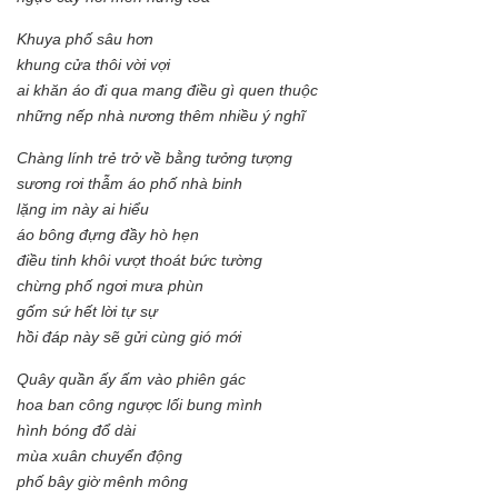
Khuya phố sâu hơn
khung cửa thôi vời vợi
ai khăn áo đi qua mang điều gì quen thuộc
những nếp nhà nương thêm nhiều ý nghĩ
Chàng lính trẻ trở về bằng tưởng tượng
sương rơi thẫm áo phố nhà binh
lặng im này ai hiểu
áo bông đựng đầy hò hẹn
điều tinh khôi vượt thoát bức tường
chừng phố ngơi mưa phùn
gốm sứ hết lời tự sự
hồi đáp này sẽ gửi cùng gió mới
Quây quần ấy ấm vào phiên gác
hoa ban công ngược lối bung mình
hình bóng đổ dài
mùa xuân chuyển động
phố bây giờ mênh mông