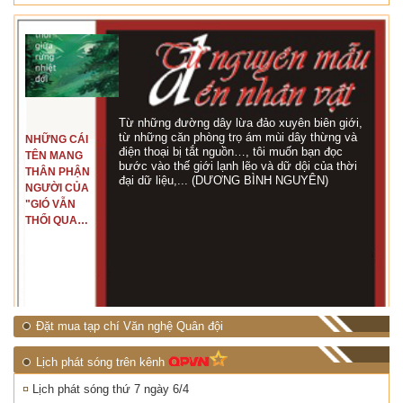
Từ những đường dây lừa đảo xuyên biên giới,
từ những căn phòng trọ ám mùi dây thừng và
NHỮNG CÁI
điện thoại bị tắt nguồn…, tôi muốn bạn đọc
TÊN MANG
bước vào thế giới lạnh lẽo và dữ dội của thời
THÂN PHẬN
đại dữ liệu,... (DƯƠNG BÌNH NGUYÊN)
NGƯỜI CỦA
"GIÓ VẪN
THỔI QUA
RỪNG
NHIỆT ĐỚI"
Đặt mua tạp chí Văn nghệ Quân đội
Lịch phát sóng trên kênh
Lịch phát sóng thứ 7 ngày 6/4