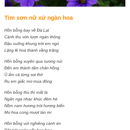
Tìm sơn nữ xứ ngàn hoa
Hồn bỗng bay về Đà Lạt
Cánh thu vờn lượn ngàn thông
Đậu xuống khung trời em ngủ
Lặng lẽ hoá thành vầng trăng
Hồn bỗng xuyên qua sương núi
Đến em thành tấm chăn hồng
Ủ ấm cả từng sợi thở
Ru em giấc mơ mùa đông
Hồn bỗng thù thì mắt lá
Ngân nga nhạc khúc đêm hè
Nồm nam hương trời hương biển
Mơ hoa cong mượt làn mi
Hồn bỗng vút nghiêng cánh én
Dệt trời ngàn sắc hoa bay