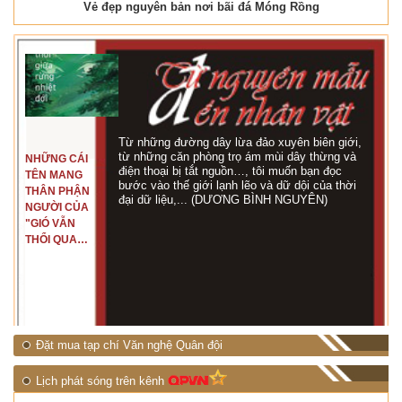
Vẻ đẹp nguyên bản nơi bãi đá Móng Rồng
Từ những đường dây lừa đảo xuyên biên giới,
từ những căn phòng trọ ám mùi dây thừng và
NHỮNG CÁI
điện thoại bị tắt nguồn…, tôi muốn bạn đọc
TÊN MANG
bước vào thế giới lạnh lẽo và dữ dội của thời
THÂN PHẬN
đại dữ liệu,... (DƯƠNG BÌNH NGUYÊN)
NGƯỜI CỦA
"GIÓ VẪN
THỔI QUA
RỪNG
NHIỆT ĐỚI"
Đặt mua tạp chí Văn nghệ Quân đội
Lịch phát sóng trên kênh