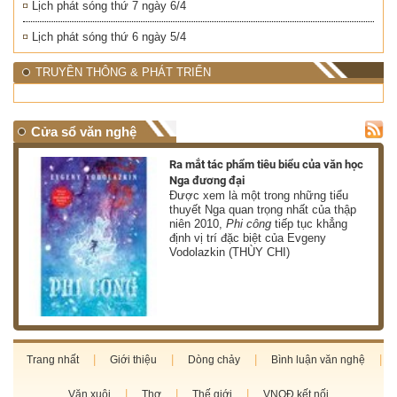
Lịch phát sóng thứ 7 ngày 6/4
Lịch phát sóng thứ 6 ngày 5/4
TRUYỀN THÔNG & PHÁT TRIỂN
Cửa sổ văn nghệ
nh
Ra mắt tác phẩm tiêu biểu của văn học
Nga đương đại
g
Được xem là một trong những tiểu
thuyết Nga quan trọng nhất của thập
niên 2010,
Phi công
tiếp tục khẳng
định vị trí đặc biệt của Evgeny
Vodolazkin (THÙY CHI)
Trang nhất
Giới thiệu
Dòng chảy
Bình luận văn nghệ
Văn xuôi
Thơ
Thế giới
VNQĐ kết nối