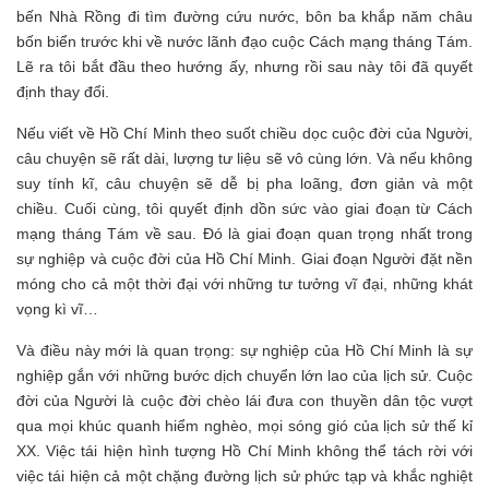
bến Nhà Rồng đi tìm đường cứu nước, bôn ba khắp năm châu
bốn biển trước khi về nước lãnh đạo cuộc Cách mạng tháng Tám.
Lẽ ra tôi bắt đầu theo hướng ấy, nhưng rồi sau này tôi đã quyết
định thay đổi.
Nếu viết về Hồ Chí Minh theo suốt chiều dọc cuộc đời của Người,
câu chuyện sẽ rất dài, lượng tư liệu sẽ vô cùng lớn. Và nếu không
suy tính kĩ, câu chuyện sẽ dễ bị pha loãng, đơn giản và một
chiều. Cuối cùng, tôi quyết định dồn sức vào giai đoạn từ Cách
mạng tháng Tám về sau. Đó là giai đoạn quan trọng nhất trong
sự nghiệp và cuộc đời của Hồ Chí Minh. Giai đoạn Người đặt nền
móng cho cả một thời đại với những tư tưởng vĩ đại, những khát
vọng kì vĩ…
Và điều này mới là quan trọng: sự nghiệp của Hồ Chí Minh là sự
nghiệp gắn với những bước dịch chuyển lớn lao của lịch sử. Cuộc
đời của Người là cuộc đời chèo lái đưa con thuyền dân tộc vượt
qua mọi khúc quanh hiểm nghèo, mọi sóng gió của lịch sử thế kỉ
XX. Việc tái hiện hình tượng Hồ Chí Minh không thể tách rời với
việc tái hiện cả một chặng đường lịch sử phức tạp và khắc nghiệt