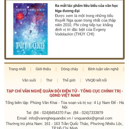
nh
Ra mắt tác phẩm tiêu biểu của văn học
Nga đương đại
g
Được xem là một trong những tiểu
thuyết Nga quan trọng nhất của thập
niên 2010,
Phi công
tiếp tục khẳng
định vị trí đặc biệt của Evgeny
Vodolazkin (THÙY CHI)
Trang nhất
Giới thiệu
Dòng chảy
Bình luận văn nghệ
Văn xuôi
Thơ
Thế giới
VNQĐ kết nối
TẠP CHÍ VĂN NGHỆ QUÂN ĐỘI ĐIỆN TỬ - TỔNG CỤC CHÍNH TRỊ -
QĐND VIỆT NAM
Tổng biên tập: Phùng Văn Khai - Tòa soạn và trị sự: 4 Lý Nam Đế - Hà
Nội
Tel: (84 - 024)8454370 Fax: (84 - 024)7333979
Email: info@vannghequandoi.vn / vnquandoi@gmail.com
Thường trú phía Nam: 161 - 163 Trần Quốc Thảo, Phường Nhiêu Lộc,
TP.Hồ Chí Minh