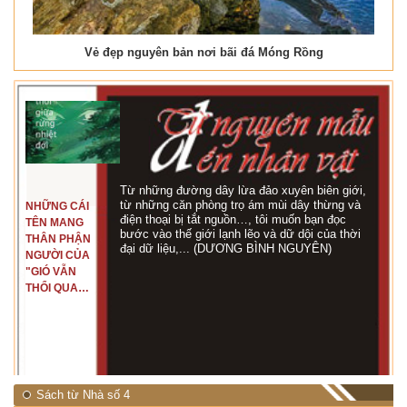
Vẻ đẹp nguyên bản nơi bãi đá Móng Rồng
Từ những đường dây lừa đảo xuyên biên giới,
từ những căn phòng trọ ám mùi dây thừng và
NHỮNG CÁI
điện thoại bị tắt nguồn…, tôi muốn bạn đọc
TÊN MANG
bước vào thế giới lạnh lẽo và dữ dội của thời
THÂN PHẬN
đại dữ liệu,... (DƯƠNG BÌNH NGUYÊN)
NGƯỜI CỦA
"GIÓ VẪN
THỔI QUA
RỪNG
NHIỆT ĐỚI"
Sách từ Nhà số 4