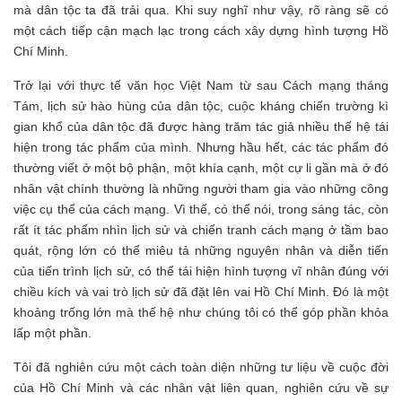
mà dân tộc ta đã trải qua. Khi suy nghĩ như vậy, rõ ràng sẽ có
một cách tiếp cận mạch lạc trong cách xây dựng hình tượng Hồ
Chí Minh.
Trở lại với thực tế văn học Việt Nam từ sau Cách mạng tháng
Tám, lịch sử hào hùng của dân tộc, cuộc kháng chiến trường kì
gian khổ của dân tộc đã được hàng trăm tác giả nhiều thế hệ tái
hiện trong tác phẩm của mình. Nhưng hầu hết, các tác phẩm đó
thường viết ở một bộ phận, một khía cạnh, một cự li gần mà ở đó
nhân vật chính thường là những người tham gia vào những công
việc cụ thể của cách mạng. Vì thế, có thể nói, trong sáng tác, còn
rất ít tác phẩm nhìn lịch sử và chiến tranh cách mạng ở tầm bao
quát, rộng lớn có thể miêu tả những nguyên nhân và diễn tiến
của tiến trình lịch sử, có thể tái hiện hình tượng vĩ nhân đúng với
chiều kích và vai trò lịch sử đã đặt lên vai Hồ Chí Minh. Đó là một
khoảng trống lớn mà thế hệ như chúng tôi có thể góp phần khỏa
lấp một phần.
Tôi đã nghiên cứu một cách toàn diện những tư liệu về cuộc đời
của Hồ Chí Minh và các nhân vật liên quan, nghiên cứu về sự