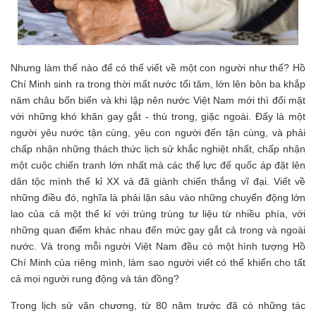
Nhưng làm thế nào để có thể viết về một con người như thế? Hồ
Chí Minh sinh ra trong thời mất nước tối tăm, lớn lên bôn ba khắp
năm châu bốn biển và khi lập nên nước Việt Nam mới thì đối mặt
với những khó khăn gay gắt - thù trong, giặc ngoài. Đấy là một
người yêu nước tận cùng, yêu con người đến tận cùng, và phải
chấp nhận những thách thức lịch sử khắc nghiệt nhất, chấp nhận
một cuộc chiến tranh lớn nhất mà các thế lực đế quốc áp đặt lên
dân tộc mình thế kỉ XX và đã giành chiến thắng vĩ đại. Viết về
những điều đó, nghĩa là phải lặn sâu vào những chuyển động lớn
lao của cả một thế kỉ với trùng trùng tư liệu từ nhiều phía, với
những quan điểm khác nhau đến mức gay gắt cả trong và ngoài
nước. Và trong mỗi người Việt Nam đều có một hình tượng Hồ
Chí Minh của riêng mình, làm sao người viết có thể khiến cho tất
cả mọi người rung động và tán đồng?
Trong lịch sử văn chương, từ 80 năm trước đã có những tác