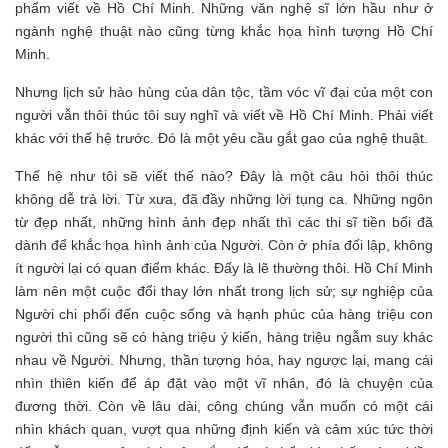
phẩm viết về Hồ Chí Minh. Những văn nghệ sĩ lớn hầu như ở
ngành nghệ thuật nào cũng từng khắc họa hình tượng Hồ Chí
Minh.
Nhưng lịch sử hào hùng của dân tộc, tầm vóc vĩ đại của một con
người vẫn thôi thúc tôi suy nghĩ và viết về Hồ Chí Minh. Phải viết
khác với thế hệ trước. Đó là một yêu cầu gắt gao của nghệ thuật.
Thế hệ như tôi sẽ viết thế nào? Đây là một câu hỏi thôi thúc
không dễ trả lời. Từ xưa, đã đầy những lời tụng ca. Những ngôn
từ đẹp nhất, những hình ảnh đẹp nhất thì các thi sĩ tiền bối đã
dành để khắc họa hình ảnh của Người. Còn ở phía đối lập, không
ít người lại có quan điểm khác. Đấy là lẽ thường thôi. Hồ Chí Minh
làm nên một cuộc đổi thay lớn nhất trong lịch sử; sự nghiệp của
Người chi phối đến cuộc sống và hạnh phúc của hàng triệu con
người thì cũng sẽ có hàng triệu ý kiến, hàng triệu ngẫm suy khác
nhau về Người. Nhưng, thần tượng hóa, hay ngược lại, mang cái
nhìn thiên kiến để áp đặt vào một vĩ nhân, đó là chuyện của
đương thời. Còn về lâu dài, công chúng vẫn muốn có một cái
nhìn khách quan, vượt qua những định kiến và cảm xúc tức thời