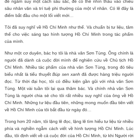
để ngẫm suy một cách sâu sắc, để có thể nhìn thấu vào chiều
sâu nhân văn và trí tuệ phi thường của một vĩ nhân. Có lẽ đây là
điểm bắt đầu cho một lối viết mới…
Tôi đã suy nghĩ về Hồ Chí Minh như thế. Và chuẩn bị tư liệu, tâm
thế cho việc sáng tạo hình tượng Hồ Chí Minh trong tác phẩm
của mình.
Như một cơ duyên, bác họ tôi là nhà văn Sơn Tùng. Ông chính là
người đã dành cả cuộc đời mình để nghiên cứu về Chủ tịch Hồ
Chí Minh. Nhiều tác phẩm của nhà văn Sơn Tùng, trong đó tiêu
biểu nhất là tiểu thuyết
Búp sen xanh
đã được hàng triệu người
đọc. Từ thời đại học, tôi có điều kiện gần gũi với nhà văn Sơn
Tùng. Một vài tuần tôi lại qua thăm bác. Và chính nhà văn Sơn
Tùng là người chia sẻ cho tôi rất nhiều suy nghĩ của ông về Hồ
Chí Minh. Những tư liệu đầu tiên, những mong muốn đầu tiên viết
về Hồ Chí Minh của tôi bắt đầu từ ngày đó…
Trong hơn 20 năm, tôi lặng lẽ đọc, lặng lẽ tìm hiểu tư liệu từ nhiều
phía và nghiền ngẫm cách viết về hình tượng Hồ Chí Minh. Lúc
đầu, tôi định viết về cả cuộc đời của Hồ Chí Minh, từ khi Người rời