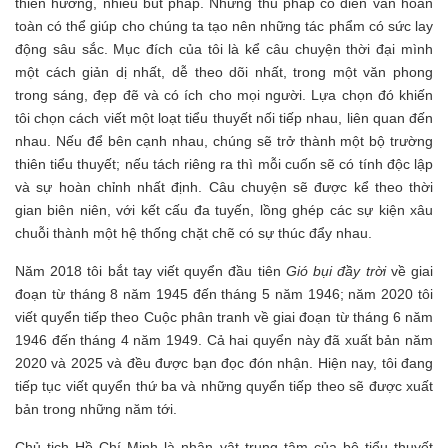
thiên hướng, nhiều bút pháp. Những thủ pháp cổ điển vẫn hoàn
toàn có thể giúp cho chúng ta tạo nên những tác phẩm có sức lay
động sâu sắc. Mục đích của tôi là kể câu chuyện thời đại mình
một cách giản dị nhất, dễ theo dõi nhất, trong một văn phong
trong sáng, đẹp đẽ và có ích cho mọi người. Lựa chọn đó khiến
tôi chọn cách viết một loạt tiểu thuyết nối tiếp nhau, liên quan đến
nhau. Nếu để bên cạnh nhau, chúng sẽ trở thành một bộ trường
thiên tiểu thuyết; nếu tách riêng ra thì mỗi cuốn sẽ có tính độc lập
và sự hoàn chỉnh nhất định. Câu chuyện sẽ được kể theo thời
gian biên niên, với kết cấu đa tuyến, lồng ghép các sự kiện xâu
chuỗi thành một hệ thống chặt chẽ có sự thúc đẩy nhau.
Năm 2018 tôi bắt tay viết quyển đầu tiên
Gió bụi đầy trời
về giai
đoạn từ tháng 8 năm 1945 đến tháng 5 năm 1946; năm 2020 tôi
viết quyển tiếp theo Cuộc phân tranh về giai đoạn từ tháng 6 năm
1946 đến tháng 4 năm 1949. Cả hai quyển này đã xuất bản năm
2020 và 2025 và đều được bạn đọc đón nhận. Hiện nay, tôi đang
tiếp tục viết quyển thứ ba và những quyển tiếp theo sẽ được xuất
bản trong những năm tới.
Chủ tịch Hồ Chí Minh là nhân vật trung tâm của bộ tiểu thuyết