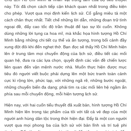
này. Tôi đã chọn cách tiếp cận khách quan nhất trong điều kiện
cho phép. Vượt qua mọi định kiến lịch sử. Cố gắng miêu tả một
cách chân thực nhất. Tiết chế những lời dẫn, những đoạn trữ tình
ngoại đề, đẩy cao tốc độ trần thuật để tạo sự lôi cuốn. Không
dùng những lời tụng ca hoa mĩ, mà khắc họa hình tượng Hồ Chí
Minh bằng những chi tiết cụ thể và ấn tượng, trong bối cảnh đầy
xung đột đôi khi đến nghẹt thở. Bạn đọc sẽ thấy Hồ Chí Minh hiện
lên ở trung tâm mọi chuyển động của lịch sử, điều tiết các mối
quan hệ, đưa ra các lựa chọn, quyết định các vấn đề chiến lược
liên quan đến vận mệnh nước nhà. Muốn thực hiện được mục
tiêu đó người viết buộc phải dựng lên một bức tranh toàn cảnh
cực kì rộng lớn, phức tạp, với những ngã rẽ, những bước ngoặt,
những chuyển biến đa dạng; phải tìm ra các mối liên hệ ngầm ẩn
phía sau mỗi chuyển động, mỗi hiện tượng lịch sử.
Hiện nay, với hai cuốn tiểu thuyết đã xuất bản, hình tượng Hồ Chí
Minh hiện lên trong tác phẩm của tôi với tất cả vẻ đẹp của một
người anh hùng dân tộc trong thời hiện đại. Đấy là một con người
vượt qua mọi phong ba của lịch sử với bản lĩnh và trí tuệ phi