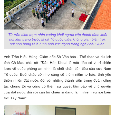
Từ trên đỉnh trạm nhìn xuống khối người xếp thành hình khối
nghiêm trang trước lá cở Tổ quốc giữa không gian biển trời,
núi non hùng vĩ là hình ảnh xúc động trong ngày đầu xuân.
Anh Trần Hiếu Hùng, Giám đốc Sở Văn hóa - Thể thao và du lịch
tỉnh Cà Mau chia sẻ: "Đảo Hòn Khoai là một đảo có vị trí chiến
lược về quốc phòng an ninh, là chốt chặn tiền tiêu của cực Nam
Tổ quốc. Buổi chào cờ như củng cố thêm niềm tự hào, tình yêu
thiên nhiên đất nước đối với những thành viên trong đoàn công
tác chúng tôi và củng cố thêm sự quyết tâm bảo vệ chủ quyền
của đất nước đối với cán bộ chiến sĩ đang làm nhiệm vụ nơi biển
trời Tây Nam".