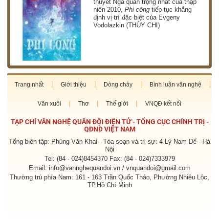
thuyết Nga quan trọng nhất của thập
niên 2010,
Phi công
tiếp tục khẳng
định vị trí đặc biệt của Evgeny
Vodolazkin (THÙY CHI)
Trang nhất
Giới thiệu
Dòng chảy
Bình luận văn nghệ
Văn xuôi
Thơ
Thế giới
VNQĐ kết nối
TẠP CHÍ VĂN NGHỆ QUÂN ĐỘI ĐIỆN TỬ - TỔNG CỤC CHÍNH TRỊ -
QĐND VIỆT NAM
Tổng biên tập: Phùng Văn Khai - Tòa soạn và trị sự: 4 Lý Nam Đế - Hà
Nội
Tel: (84 - 024)8454370 Fax: (84 - 024)7333979
Email: info@vannghequandoi.vn / vnquandoi@gmail.com
Thường trú phía Nam: 161 - 163 Trần Quốc Thảo, Phường Nhiêu Lộc,
TP.Hồ Chí Minh