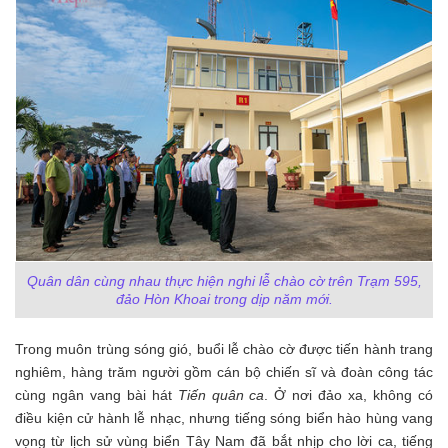
Quân dân cùng nhau thực hiện nghi lễ chào cờ trên Trạm 595,
đảo Hòn Khoai trong dịp năm mới.
Trong muôn trùng sóng gió, buổi lễ chào cờ được tiến hành trang
nghiêm, hàng trăm người gồm cán bộ chiến sĩ và đoàn công tác
cùng ngân vang bài hát
Tiến quân ca
. Ở nơi đảo xa, không có
điều kiện cử hành lễ nhạc, nhưng tiếng sóng biển hào hùng vang
vọng từ lịch sử vùng biển Tây Nam đã bắt nhịp cho lời ca, tiếng