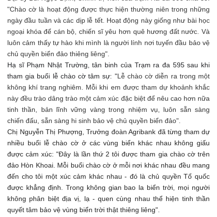
"Chào cờ là hoạt động được thực hiện thường niên trong những
ngày đầu tuần và các dịp lễ tết. Hoạt động này giống như bài học
ngoại khóa để cán bộ, chiến sĩ yêu hơn quê hương đất nước. Và
luôn cảm thấy tự hào khi mình là người lính nơi tuyến đầu bảo vệ
chủ quyền biển đảo thiêng liêng".
Hạ sĩ Phạm Nhật Trường, tân binh của Trạm ra đa 595 sau khi
tham gia buổi lễ chào cờ tâm sự: "
Lễ chào cờ diễn ra trong một
không khí trang nghiêm. Mỗi khi em được tham dự khoảnh khắc
này đều trào dâng trào một cảm xúc đặc biệt để nêu cao hơn nữa
tinh thần, bản lĩnh vững vàng trong nhiệm vụ, luôn sẵn sàng
chiến đấu, sẵn sàng hi sinh bảo vệ chủ quyền biển đảo".
Chị Nguyễn Thị Phượng, Trưởng đoàn Agribank đã từng tham dự
nhiều buổi lễ chào cờ ở các vùng biển khác nhau không giấu
được cảm xúc: "Đây là lần thứ 2 tôi được tham gia chào cờ trên
đảo Hòn Khoai. Mỗi buổi chào cờ ở mỗi nơi khác nhau đều mang
đến cho tôi một xúc cảm khác nhau - đó là chủ quyền Tổ quốc
được khẳng định. Trong không gian bao la biển trời, mọi người
không phân biệt địa vị, lạ - quen cùng nhau thể hiện tinh thần
quyết tâm bảo vệ vùng biển trời thật thiêng liêng".