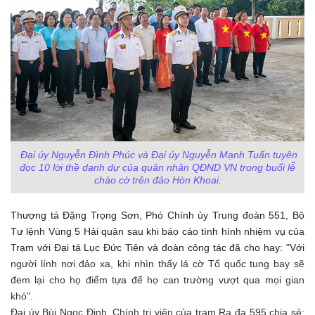
Đại úy Nguyễn Đình Phúc và
Đại úy Nguyễn Mạnh Tuấn
tuyên
đọc 10 lời thề danh dự của quân nhân QĐND VN trong buổi lễ
chào cờ trên đảo Hòn Khoai.
Thượng tá Đặng Trọng Sơn
, Phó Chính ủy Trung đoàn 551, Bộ
Tư lệnh Vùng 5 Hải quân sau khi báo cáo tình hình nhiệm vụ của
Trạm với Đại tá Lục Đức Tiên và đoàn công tác đã cho hay: "Với
người lính nơi đảo xa, khi nhìn thấy lá cờ Tổ quốc tung bay sẽ
đem lại cho họ
điểm tựa để họ can trường vượt qua mọi gian
khó".
Đại úy Bùi Ngọc Định, Chính trị viên của trạm Ra đa 595 chia sẻ: