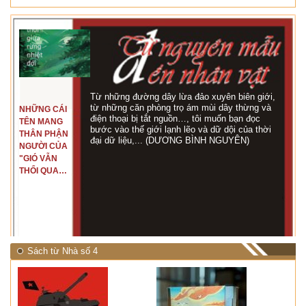
Từ những đường dây lừa đảo xuyên biên giới,
từ những căn phòng trọ ám mùi dây thừng và
NHỮNG CÁI
điện thoại bị tắt nguồn…, tôi muốn bạn đọc
TÊN MANG
bước vào thế giới lạnh lẽo và dữ dội của thời
THÂN PHẬN
đại dữ liệu,... (DƯƠNG BÌNH NGUYÊN)
NGƯỜI CỦA
"GIÓ VẪN
THỔI QUA
RỪNG
NHIỆT ĐỚI"
Sách từ Nhà số 4