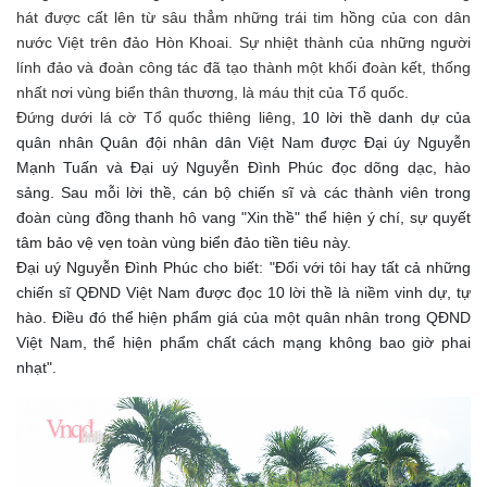
hát được cất lên từ sâu thẳm những trái tim hồng của con dân
nước Việt trên đảo Hòn Khoai. Sự nhiệt thành của những người
lính đảo và đoàn công tác đã tạo thành một khối đoàn kết, thống
nhất nơi vùng biển thân thương, là máu thịt của Tổ quốc.
Đứng dưới lá cờ Tổ quốc thiêng liêng,
10 lời thề danh dự của
quân nhân Quân đội nhân dân Việt Nam được Đại úy Nguyễn
Mạnh Tuấn và Đại uý Nguyễn Đình Phúc đọc dõng dạc, hào
sảng. Sau mỗi lời thề, cán bộ chiến sĩ và các thành viên trong
đoàn cùng đồng thanh hô vang "Xin thề"
thể hiện ý chí,
sự quyết
tâm bảo vệ vẹn toàn vùng biển đảo tiền tiêu này.
Đại uý Nguyễn Đình Phúc
cho biết: "Đối với tôi hay tất cả những
chiến sĩ QĐND Việt Nam được đọc 10 lời thề là niềm vinh dự, tự
hào. Điều đó thể hiện phẩm giá của một
quân nhân trong QĐND
Việt Nam, thể hiện phẩm chất cách mạng không bao giờ phai
nhạt".