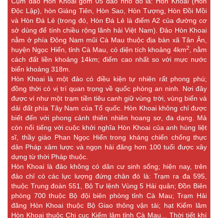
Cụm đảo Hòn Khoai gồm 05 đảo nhỏ đó là: Hòn Khoai (Hòn
Độc Lập), hòn Giáng Tiên, Hòn Sao, Hòn Tượng, Hòn Đồi Mồi
và Hòn Đá Lẻ (trong đó, Hòn Đá Lẻ là điểm A2 của đường cơ
sở dùng để tính chiều rộng lãnh hải Việt Nam). Đảo Hòn Khoai
nằm ở phía Đông Nam mũi Cà Mau thuộc địa bàn xã Tân Ân,
2
huyện Ngọc Hiển, tỉnh Cà Mau, có diện tích khoảng 4km
, nằm
cách đất liền khoảng 14km; điểm cao nhất so với mực nước
biển khoảng 318m.
Hòn Khoai là một đảo có điều kiện tự nhiên rất phong phú;
đồng thời có vị trí quan trọng về quốc phòng an ninh. Nơi đây
được ví như một trạm tiền tiêu canh giữ vùng trời, vùng biển và
dải đất phía Tây Nam của Tổ quốc. Hòn Khoai không chỉ được
biết đến với phong cảnh thiên nhiên hoang sơ, đa dạng. Mà
còn nổi tiếng với cuộc khởi nghĩa Hòn Khoai của anh hùng liệt
sĩ, thầy giáo Phan Ngọc Hiển trong kháng chiến chống thực
dân Pháp xâm lược và ngọn hải đăng hơn 100 tuổi được xây
dựng từ thời Pháp thuộc.
Hòn Khoai là đảo không có dân cư sinh sống; hiện nay, trên
đảo chỉ có các lực lượng đứng chân đó là: Trạm ra đa 595,
thuộc Trung đoàn 551, Bộ Tư lệnh Vùng 5 Hải quân; Đồn Biên
phòng 700 thuộc Bộ đội biên phòng tỉnh Cà Mau; Trạm Hải
đăng Hòn Khoai thuộc Bộ Giao thông vận tải; hạt Kiểm lâm
Hòn Khoai thuộc Chi cục Kiểm lâm tỉnh Cà Mau... Thời tiết khí