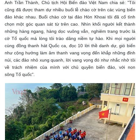
Anh Trần Thành, Chủ tịch Hội Biển đảo Việt Nam chia sẻ: "Tôi
cũng đã được tham dự nhiều buổi lễ chào cờ trên các vùng biển
đảo khác nhau. B
uổi chào cờ tại
đảo Hòn Khoai tôi đã cố tình
chọn một góc quan sát từ trên cao. Nhìn khối người kết thành
những hàng ngang, hàng dọc vuông vắn, nghiêm trang trước lá
cờ Tổ quốc mà lòng tôi trào dâng niềm tự hào. Khi mọi người
cùng đồng thanh hát Quốc ca, đọc 10 lời thề danh dự, gió biển
như cộng hưởng làm âm thanh vang vọng đến khắp những đỉnh
núi, các đảo nhỏ xung quanh, lời vang vọng đó như nhắc nhở tôi
về
trách nhiệm của mình với chủ quyền biển đảo, với non
sông Tổ quốc".