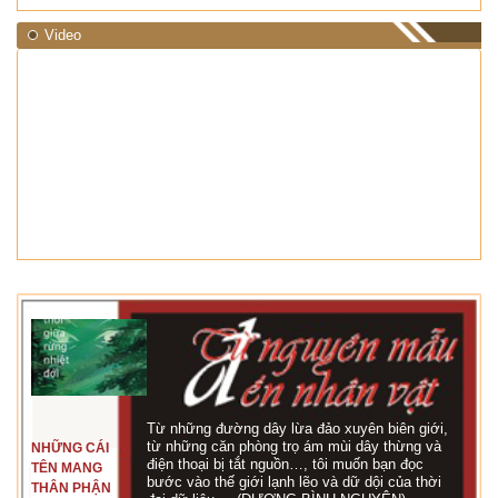
Video
Từ những đường dây lừa đảo xuyên biên giới,
từ những căn phòng trọ ám mùi dây thừng và
NHỮNG CÁI
điện thoại bị tắt nguồn…, tôi muốn bạn đọc
TÊN MANG
bước vào thế giới lạnh lẽo và dữ dội của thời
THÂN PHẬN