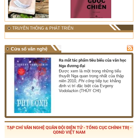
TRUYỀN THÔNG & PHÁT TRIỂN
Cửa sổ văn nghệ
nh
Ra mắt tác phẩm tiêu biểu của văn học
Nga đương đại
g
Được xem là một trong những tiểu
thuyết Nga quan trọng nhất của thập
niên 2010,
Phi công
tiếp tục khẳng
định vị trí đặc biệt của Evgeny
Vodolazkin (THÙY CHI)
TẠP CHÍ VĂN NGHỆ QUÂN ĐỘI ĐIỆN TỬ - TỔNG CỤC CHÍNH TRỊ -
QĐND VIỆT NAM