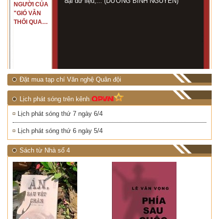
đại dữ liệu,... (DƯƠNG BÌNH NGUYÊN)
NGƯỜI CỦA
"GIÓ VẪN
THỔI QUA
RỪNG
NHIỆT ĐỚI"
Đặt mua tạp chí Văn nghệ Quân đội
Lịch phát sóng trên kênh
Lịch phát sóng thứ 7 ngày 6/4
Lịch phát sóng thứ 6 ngày 5/4
Sách từ Nhà số 4