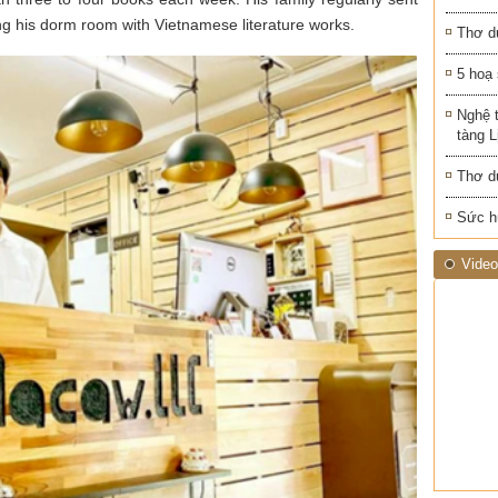
ing his dorm room with Vietnamese literature works.
Thơ d
5 hoạ
Nghệ 
tàng 
Thơ d
Sức h
Video