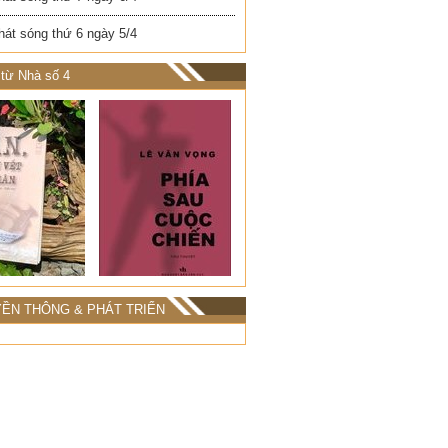
hát sóng thứ 6 ngày 5/4
từ Nhà số 4
ỀN THÔNG & PHÁT TRIỂN