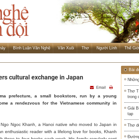
hảy
Bình Luận Văn Nghệ
Văn Xuôi
Thơ
Người Lính
Thế Giớ
Bài đ
rs cultural exchange in Japan
Những
Email
Thơ T
ama prefecture, a small bookstore, run by a young
trong 
come a rendezvous for the Vietnamese community in
Giải B
tạp
 Ngo Ngoc Khanh, a Hanoi native who moved to Japan in
Thơ d
an enthusiastic reader with a lifelong love for books, Khanh
Đường
th three to four books each week. His family regularly sent