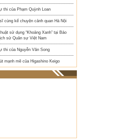
ự thi của Phạm Quỳnh Loan
 sĩ cùng kể chuyện cảnh quan Hà Nội
thuật sử dụng “Khoảng Xanh” tại Bảo
Lịch sử Quân sự Việt Nam
ự thi của Nguyễn Văn Song
út mạnh mẽ của Higashino Keigo