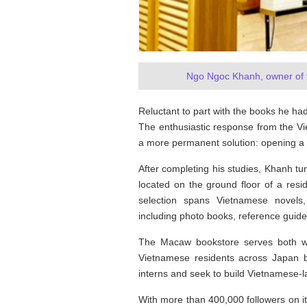
Ngo Ngoc Khanh, owner of
Tôi từng hình dung viế
Reluctant to part with the books he h
NHỮNG
công việc của sự hư c
NGƯỜI
hành trình phác dựng t
The enthusiastic response from the 
TÔI GẶP,
trí tưởng tượng, nơi n
a more permanent solution: opening a
NHỮNG
do tạo hình mọi thứ th
CHUYỆN
(TRẦN THỊ TÚ NGỌC)
After completing his studies, Khanh tur
TÔI VIẾT
located on the ground floor of a resi
selection spans Vietnamese novels
including photo books, reference guid
The Macaw bookstore serves both wal
Vietnamese residents across Japan 
interns and seek to build Vietnamese-l
With more than 400,000 followers on i