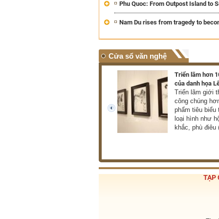
Phu Quoc: From Outpost Island to S
Nam Du rises from tragedy to beco
Cửa sổ văn nghệ
70 bông “hoa vườn Bác”
Triển lãm hơn 
“Hoa vườn Bác” là cuốn
của danh họa L
sách tập hợp những điển
Triển lãm giới 
hình tiêu biểu trong học tập
công chúng hơn
và làm theo tư tưởng, đạo
phẩm tiêu biểu 
prev
đức, phong cách Hồ Chí
loại hình như h
Minh.
khắc, phù điêu
TẠP 