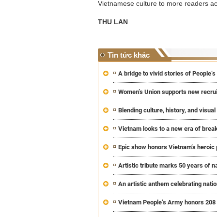
Vietnamese culture to more readers a
THU LAN
Tin tức khác
A bridge to vivid stories of People’
Women’s Union supports new recruit
Blending culture, history, and visual 
Vietnam looks to a new era of break
Epic show honors Vietnam’s heroic p
Artistic tribute marks 50 years of na
An artistic anthem celebrating natio
Vietnam People’s Army honors 208 