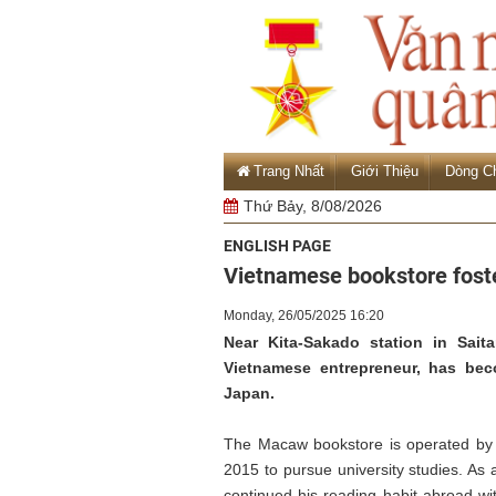
Trang Nhất
Giới Thiệu
Dòng C
Thứ Bảy, 8/08/2026
ENGLISH PAGE
Vietnamese bookstore foste
Monday, 26/05/2025 16:20
Near Kita-Sakado station in Sait
Vietnamese entrepreneur, has be
Japan.
The Macaw bookstore is operated by
2015 to pursue university studies. As 
continued his reading habit abroad wi