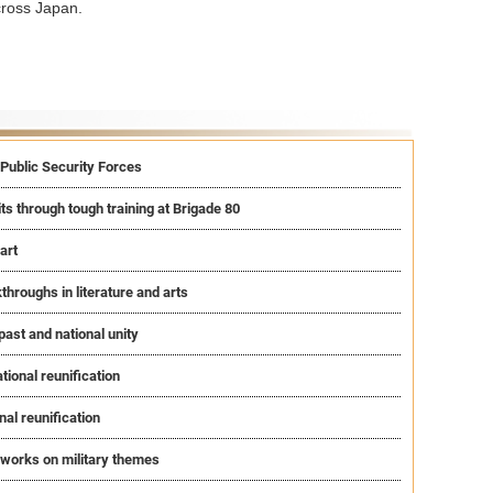
cross Japan.
s Public Security Forces
s through tough training at Brigade 80
art
throughs in literature and arts
ast and national unity
tional reunification
nal reunification
works on military themes