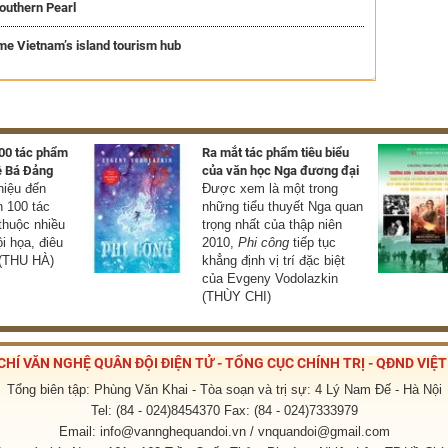
outhern Pearl
me Vietnam’s island tourism hub
100 tác phẩm
Ra mắt tác phẩm tiêu biểu
ê Bá Đảng
của văn học Nga đương đại
thiệu đến
Được xem là một trong
 100 tác
những tiểu thuyết Nga quan
thuộc nhiều
trọng nhất của thập niên
ội họa, điêu
2010,
Phi công
tiếp tục
 (THU HÀ)
khẳng định vị trí đặc biệt
của Evgeny Vodolazkin
(THÙY CHI)
CHÍ VĂN NGHỆ QUÂN ĐỘI ĐIỆN TỬ - TỔNG CỤC CHÍNH TRỊ - QĐND VIỆ
Tổng biên tập: Phùng Văn Khai - Tòa soạn và trị sự: 4 Lý Nam Đế - Hà Nội
Tel: (84 - 024)8454370 Fax: (84 - 024)7333979
Email: info@vannghequandoi.vn / vnquandoi@gmail.com