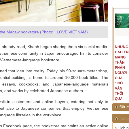
 the Macaw bookstore (Photo: I LOVE VIETNAM)
t văn là
Là người đi dọc biên giới phía
ad already read, Khanh began sharing them via social media.
NGUYÊN
NHỮNG
ấu, một
Bắc, tôi có thế mạnh khi hình
MẪU
CÁI TÊN
hế giới từ
dung, mở ra không gian của giai
Vietnamese community in Japan encouraged him to consider
CỦA TÔI
MANG
hà văn tự
đoạn lịch sử đó... (PHẠM VÂN
 Vietnamese-language bookstore.
LÀ
THÂN
eo ý mình...
ANH)
NHỮNG
PHẬN
ned that idea into reality. Today, his 90-square-meter shop,
NGƯỜI
NGƯỜI
dential building, is home to around 10,000 book titles. The
ĐÃ PHẤT
CỦA
CAO CỜ
"GIÓ
, essays, cookbooks, and Japanese-language materials
HỒNG
VẪN
es, and works by celebrated Japanese authors.
THÁNG
THỔI
TÁM
QUA
k-in customers and online buyers, catering not only to
NĂM
RỪNG
Đặt m
but also to Japanese companies that employ Vietnamese
1945
NHIỆT
ĐỚI"
anguage libraries in the workplace.
Lịch 
ts Facebook page, the bookstore maintains an active online
Lịch p