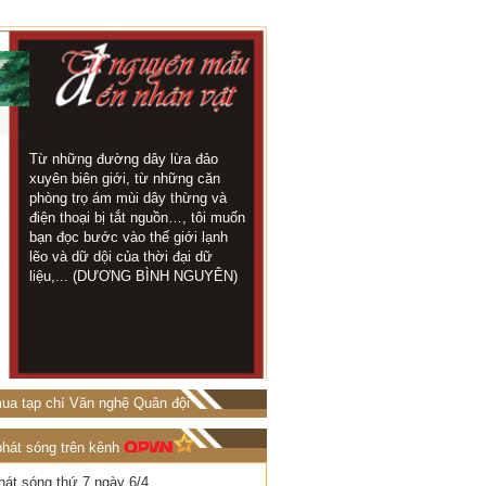
Từ những đường dây lừa đảo
Trong thời gian này 
KHI TÁC
xuyên biên giới, từ những căn
đội ở trên chốt rất 
GIẢ LÀ
phòng trọ ám mùi dây thừng và
địa tôi chỉ cách kh
NGUYÊN
điện thoại bị tắt nguồn…, tôi muốn
chừng 1 cây số...
MẪU
bạn đọc bước vào thế giới lạnh
TRỌNG LUÂN)
lẽo và dữ dội của thời đại dữ
liệu,... (DƯƠNG BÌNH NGUYÊN)
ua tạp chí Văn nghệ Quân đội
phát sóng trên kênh
hát sóng thứ 7 ngày 6/4