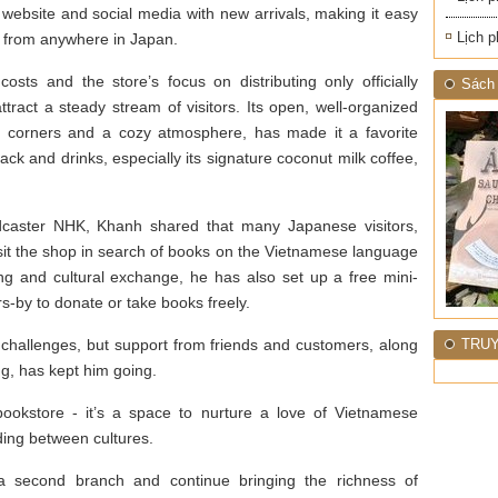
 website and social media with new arrivals, making it easy
Lịch p
s from anywhere in Japan.
osts and the store’s focus on distributing only officially
Sách 
tract a steady stream of visitors. Its open, well-organized
ng corners and a cozy atmosphere, has made it a favorite
ack and drinks, especially its signature coconut milk coffee,
dcaster NHK, Khanh shared that many Japanese visitors,
isit the shop in search of books on the Vietnamese language
ng and cultural exchange, he has also set up a free mini-
ers-by to donate or take books freely.
challenges, but support from friends and customers, along
TRUY
ng, has kept him going.
okstore - it’s a space to nurture a love of Vietnamese
ding between cultures.
 second branch and continue bringing the richness of