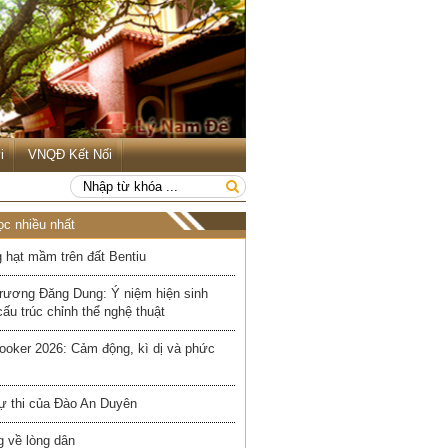
i
VNQĐ Kết Nối
ọc nhiều nhất
 hạt mầm trên đất Bentiu
rương Đăng Dung: Ý niệm hiện sinh
cấu trúc chỉnh thể nghệ thuật
ooker 2026: Cảm động, kì dị và phức
ự thi của Đào An Duyên
 về lòng dân