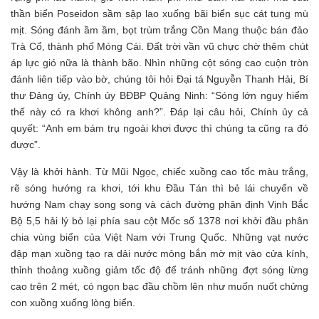
thần biển Poseidon sầm sập lao xuống bãi biển sục cát tung mù
mịt. Sóng đánh ầm ầm, bọt trùm trắng Cồn Mang thuộc bán đảo
Trà Cổ, thành phố Móng Cái. Đất trời vần vũ chực chờ thêm chút
áp lực gió nữa là thành bão. Nhìn những cột sóng cao cuộn tròn
đánh liên tiếp vào bờ, chúng tôi hỏi Đại tá Nguyễn Thanh Hải, Bí
thư Đảng ủy, Chính ủy BĐBP Quảng Ninh: “Sóng lớn nguy hiểm
thế này có ra khơi không anh?”. Đáp lại câu hỏi, Chính ủy cả
quyết: “Anh em bám trụ ngoài khơi được thì chúng ta cũng ra đó
được”.
Vậy là khởi hành. Từ Mũi Ngọc, chiếc xuồng cao tốc màu trắng,
rẽ sóng hướng ra khơi, tới khu Đầu Tán thì bẻ lái chuyển về
hướng Nam chạy song song và cách đường phân định Vịnh Bắc
Bộ 5,5 hải lý bỏ lại phía sau cột Mốc số 1378 nơi khởi đầu phân
chia vùng biển của Việt Nam với Trung Quốc. Những vạt nước
đập mạn xuồng tạo ra dải nước mỏng bắn mờ mịt vào cửa kính,
thỉnh thoảng xuồng giảm tốc độ để tránh những đợt sóng lừng
cao trên 2 mét, có ngọn bạc đầu chồm lên như muốn nuốt chửng
con xuồng xuống lòng biển.