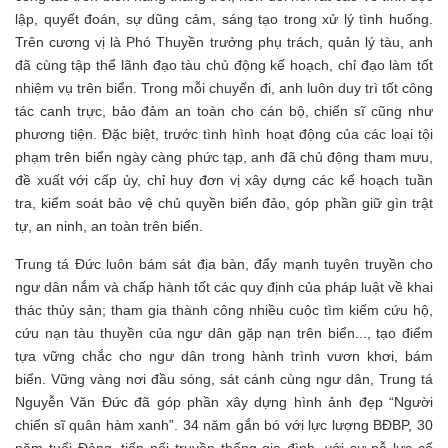
lập, quyết đoán, sự dũng cảm, sáng tạo trong xử lý tình huống.
Trên cương vị là Phó Thuyền trưởng phụ trách, quản lý tàu, anh
đã cùng tập thể lãnh đạo tàu chủ động kế hoạch, chỉ đạo làm tốt
nhiệm vụ trên biển. Trong mỗi chuyến đi, anh luôn duy trì tốt công
tác canh trực, bảo đảm an toàn cho cán bộ, chiến sĩ cũng như
phương tiện. Đặc biệt, trước tình hình hoạt động của các loại tội
phạm trên biển ngày càng phức tạp, anh đã chủ động tham mưu,
đề xuất với cấp ủy, chỉ huy đơn vị xây dựng các kế hoạch tuần
tra, kiểm soát bảo vệ chủ quyền biển đảo, góp phần giữ gìn trật
tự, an ninh, an toàn trên biển.
Trung tá Đức luôn bám sát địa bàn, đẩy mạnh tuyên truyền cho
ngư dân nắm và chấp hành tốt các quy định của pháp luật về khai
thác thủy sản; tham gia thành công nhiều cuộc tìm kiếm cứu hộ,
cứu nạn tàu thuyền của ngư dân gặp nạn trên biển..., tạo điểm
tựa vững chắc cho ngư dân trong hành trình vươn khơi, bám
biển. Vững vàng nơi đầu sóng, sát cánh cùng ngư dân, Trung tá
Nguyễn Văn Đức đã góp phần xây dựng hình ảnh đẹp “Người
chiến sĩ quân hàm xanh”. 34 năm gắn bó với lực lượng BĐBP, 30