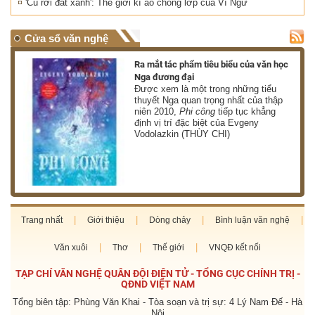
'Cú rời đất xanh': Thế giới kì ảo chồng lớp của Vĩ Ngư
Cửa sổ văn nghệ
nh
Ra mắt tác phẩm tiêu biểu của văn học
Nga đương đại
g
Được xem là một trong những tiểu
thuyết Nga quan trọng nhất của thập
niên 2010,
Phi công
tiếp tục khẳng
định vị trí đặc biệt của Evgeny
Vodolazkin (THÙY CHI)
Trang nhất
Giới thiệu
Dòng chảy
Bình luận văn nghệ
Văn xuôi
Thơ
Thế giới
VNQĐ kết nối
TẠP CHÍ VĂN NGHỆ QUÂN ĐỘI ĐIỆN TỬ - TỔNG CỤC CHÍNH TRỊ -
QĐND VIỆT NAM
Tổng biên tập: Phùng Văn Khai - Tòa soạn và trị sự: 4 Lý Nam Đế - Hà
Nội