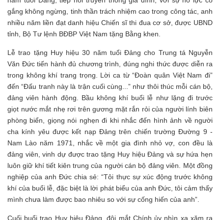
năm tuổi Đảng, tiếp nối truyền thống gia đình, với sự nỗ lực cố
gắng không ngừng, tinh thần trách nhiệm cao trong công tác, anh
nhiều năm liền đạt danh hiệu Chiến sĩ thi đua cơ sở, được UBND
tỉnh, Bộ Tư lệnh BĐBP Việt Nam tặng Bằng khen.
Lễ trao tặng Huy hiệu 30 năm tuổi Đảng cho Trung tá Nguyễn
Văn Đức tiến hành đủ chương trình, đúng nghi thức được diễn ra
trong không khí trang trọng. Lời ca từ “Đoàn quân Việt Nam đi”
đến “Đấu tranh này là trận cuối cùng...” như thôi thúc mỗi cán bộ,
đảng viên hành động. Bầu không khí buổi lễ như lặng đi trước
giọt nước mắt nhẹ rơi trên gương mặt rắn rỏi của người lính biên
phòng biển, giọng nói nghẹn đi khi nhắc đến hình ảnh về người
cha kính yêu được kết nạp Đảng trên chiến trường Đường 9 -
Nam Lào năm 1971, nhắc về một gia đình nhỏ vợ, con đều là
đảng viên, vinh dự được trao tặng Huy hiệu Đảng và sự hứa hẹn
luôn giữ khí tiết kiên trung của người cán bộ đảng viên. Một đồng
nghiệp của anh Đức chia sẻ: “Tôi thực sự xúc động trước không
khí của buổi lễ, đặc biệt là lời phát biểu của anh Đức, tôi cảm thấy
mình chưa làm được bao nhiêu so với sự cống hiến của anh”.
Cuối buổi trao Huy hiệu Đảng, đôi mắt Chính ủy nhìn xa xăm ra