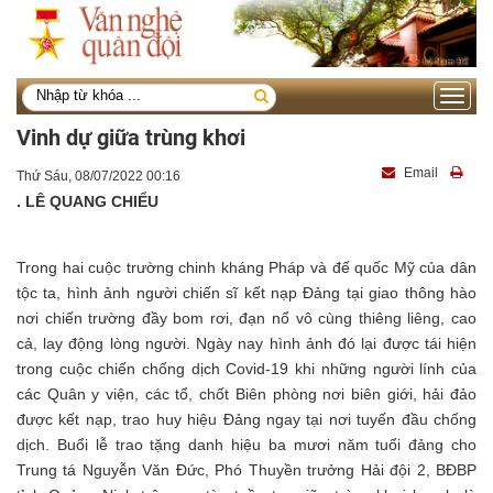
Toggle
navigati
Vinh dự giữa trùng khơi
Email
Thứ Sáu, 08/07/2022 00:16
. LÊ QUANG CHIỂU
Trong hai cuộc trường chinh kháng Pháp và đế quốc Mỹ của dân
tộc ta, hình ảnh người chiến sĩ kết nạp Đảng tại giao thông hào
nơi chiến trường đầy bom rơi, đạn nổ vô cùng thiêng liêng, cao
cả, lay động lòng người. Ngày nay hình ảnh đó lại được tái hiện
trong cuộc chiến chống dịch Covid-19 khi những người lính của
các Quân y viện, các tổ, chốt Biên phòng nơi biên giới, hải đảo
được kết nạp, trao huy hiệu Đảng ngay tại nơi tuyến đầu chống
dịch. Buổi lễ trao tặng danh hiệu ba mươi năm tuổi đảng cho
Trung tá Nguyễn Văn Đức, Phó Thuyền trưởng Hải đội 2, BĐBP