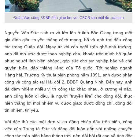
Đoàn Văn công BĐBP đến giao lưu với CBCS sau một đợt tuần tra
Nguyễn Văn Đức sinh ra và lớn lên ở tỉnh Bắc Giang trong một
gia đình giàu truyền thống cách mạng, bố và anh trai đều công
tác trong Quân đội. Ngay từ khi còn ngồi trên ghế nhà trường,
anh đã mơ ước được theo nghiệp cha, khoác trên mình bộ quân
phục người lính biên phòng, góp sức cho sự nghiệp bảo vệ chủ
quyền biển, đảo thiêng liêng của Tổ quốc. Tốt nghiệp ngành
Hàng hải, Trường Kỹ thuật biên phòng năm 1991, anh được phân
công về công tác tại Hải đội 2, BĐBP Quảng Ninh. Đến nay, anh
đã đảm nhiệm nhiều vị trí công tác khác nhau, ở cương vị nào,
anh cũng luôn đi đầu, là người “truyền lửa” cho đồng đội, thực
hiện thắng lợi mọi nhiệm vụ được giao; được đồng chí, đồng đội
tín nhiệm, tin yêu.
Với đặc thù của một đơn vị cơ động chiến đấu trên biển, công
việc của Trung tá Đức và đồng đội luôn gắn với những chuyến
công tác trên biển hàng tháng trời, nên đòi hỏi rất cao về tính độc