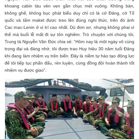
khoang cabin tàu vẻn vẹn gần chục mét vuông. Không bàn,
không ghế, không bục phát biểu duy chỉ có lá cờ Đảng, cờ Tổ
quốc và tấm maket được treo lên đúng nghi thức, trên đó ảnh
Cac mac-Lenin ở vị trí cao nhất. Dù đơn sơ, nhưng không phai vì
thế mà buổi lễ mất đi sự tôn nghiêm. Trò chuyện với chúng tôi,
Trung tá Nguyễn Văn Đức chia sẻ: “Hôm nay là một ngày vô cùng
trọng đại và đáng nhớ, tôi được trao Huy hiệu 30 năm tuổi Đảng
khi đang làm nhiệm vụ trên biển. Đây là niềm tự hào tạo động lực
để tôi tiếp tục phấn đấu, rèn luyện, cùng đồng đội hoàn thành tốt
nhiệm vụ được giao”.