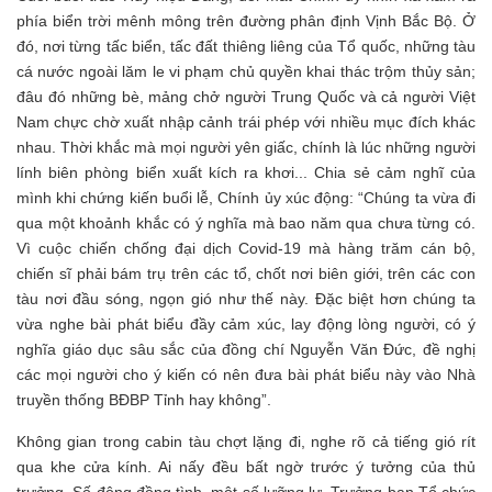
phía biển trời mênh mông trên đường phân định Vịnh Bắc Bộ. Ở
đó, nơi từng tấc biển, tấc đất thiêng liêng của Tổ quốc, những tàu
cá nước ngoài lăm le vi phạm chủ quyền khai thác trộm thủy sản;
đâu đó những bè, mảng chở người Trung Quốc và cả người Việt
Nam chực chờ xuất nhập cảnh trái phép với nhiều mục đích khác
nhau. Thời khắc mà mọi người yên giấc, chính là lúc những người
lính biên phòng biển xuất kích ra khơi... Chia sẻ cảm nghĩ của
mình khi chứng kiến buổi lễ, Chính ủy xúc động: “Chúng ta vừa đi
qua một khoảnh khắc có ý nghĩa mà bao năm qua chưa từng có.
Vì cuộc chiến chống đại dịch Covid-19 mà hàng trăm cán bộ,
chiến sĩ phải bám trụ trên các tổ, chốt nơi biên giới, trên các con
tàu nơi đầu sóng, ngọn gió như thế này. Đặc biệt hơn chúng ta
vừa nghe bài phát biểu đầy cảm xúc, lay động lòng người, có ý
nghĩa giáo dục sâu sắc của đồng chí Nguyễn Văn Đức, đề nghị
các mọi người cho ý kiến có nên đưa bài phát biểu này vào Nhà
truyền thống BĐBP Tỉnh hay không”.
Không gian trong cabin tàu chợt lặng đi, nghe rõ cả tiếng gió rít
qua khe cửa kính. Ai nấy đều bất ngờ trước ý tưởng của thủ