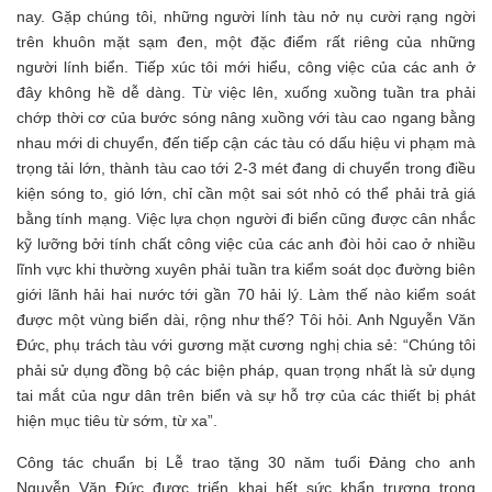
nay. Gặp chúng tôi, những người lính tàu nở nụ cười rạng ngời
trên khuôn mặt sạm đen, một đặc điểm rất riêng của những
người lính biển. Tiếp xúc tôi mới hiểu, công việc của các anh ở
đây không hề dễ dàng. Từ việc lên, xuống xuồng tuần tra phải
chớp thời cơ của bước sóng nâng xuồng với tàu cao ngang bằng
nhau mới di chuyển, đến tiếp cận các tàu có dấu hiệu vi phạm mà
trọng tải lớn, thành tàu cao tới 2-3 mét đang di chuyển trong điều
kiện sóng to, gió lớn, chỉ cần một sai sót nhỏ có thể phải trả giá
bằng tính mạng. Việc lựa chọn người đi biển cũng được cân nhắc
kỹ lưỡng bởi tính chất công việc của các anh đòi hỏi cao ở nhiều
lĩnh vực khi thường xuyên phải tuần tra kiểm soát dọc đường biên
giới lãnh hải hai nước tới gần 70 hải lý. Làm thế nào kiểm soát
được một vùng biển dài, rộng như thế? Tôi hỏi. Anh Nguyễn Văn
Đức, phụ trách tàu với gương mặt cương nghị chia sẻ: “Chúng tôi
phải sử dụng đồng bộ các biện pháp, quan trọng nhất là sử dụng
tai mắt của ngư dân trên biển và sự hỗ trợ của các thiết bị phát
hiện mục tiêu từ sớm, từ xa”.
Công tác chuẩn bị Lễ trao tặng 30 năm tuổi Đảng cho anh
Nguyễn Văn Đức được triển khai hết sức khẩn trương trong