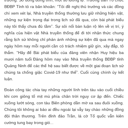
trưởng. Số đông đồng tình, một số lưỡng lự. Trưởng ban Tổ chức
BĐBP Tỉnh tỏ ra băn khoăn: “Tôi đề nghị thủ trưởng và các đồng
chí xem xét lại, Nhà truyền thống thường lưu giữ những hiện vật,
những sự kiện trọng đại trong lịch sử đã qua, còn bài phát biểu
này tôi thấy chưa đủ tầm”. Sự sôi nổi bàn luận rộ lên về vị trí, ý
nghĩa của hiện vật Nhà truyền thống để đi tới nhận thức chung
rằng lịch sử không chỉ phản ánh những sự kiện đã qua mà ngay
ngày hôm nay mỗi người cần có trách nhiệm giữ gìn, xây đắp, tô
thắm. “Hãy để Bài phát biểu của đảng viên nhận Huy hiệu ba
mươi năm tuổi Đảng hôm nay vào Nhà truyền thống BĐBP tỉnh
Quảng Ninh để các thế hệ sau biết được về một giai đoạn lịch sử
chúng ta chống giặc Covid-19 như thế”. Cuối cùng chính ủy kết
luận.
Đoàn công tác chia tay những người lính trên tàu vào cuối chiều
khi cơn giông tố mịt mù phía chân trời nguy cơ ập đến. Chiếc
xuồng lướt sóng, con tàu Biên phòng dần mờ xa sau đuôi xuồng.
Chúng tôi không ai bảo ai đều ngoái lại vẫy tay chào những đồng
đội thân thương. Trên đỉnh đảo Trần, lá cờ Tổ quốc vẫn kiên
cường tung bay trong gió...