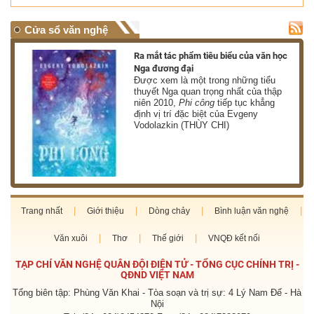
Cửa sổ văn nghệ
nh
Ra mắt tác phẩm tiêu biểu của văn học
Nga đương đại
g
Được xem là một trong những tiểu
thuyết Nga quan trọng nhất của thập
niên 2010,
Phi công
tiếp tục khẳng
định vị trí đặc biệt của Evgeny
Vodolazkin (THÙY CHI)
Trang nhất
Giới thiệu
Dòng chảy
Bình luận văn nghệ
Văn xuôi
Thơ
Thế giới
VNQĐ kết nối
TẠP CHÍ VĂN NGHỆ QUÂN ĐỘI ĐIỆN TỬ - TỔNG CỤC CHÍNH TRỊ -
QĐND VIỆT NAM
Tổng biên tập: Phùng Văn Khai - Tòa soạn và trị sự: 4 Lý Nam Đế - Hà
Nội