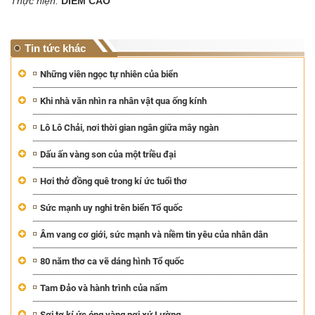
Thực hiện:
DIỄM CAO
Tin tức khác
Những viên ngọc tự nhiên của biển
Khi nhà văn nhìn ra nhân vật qua ống kính
Lô Lô Chải, nơi thời gian ngân giữa mây ngàn
Dấu ấn vàng son của một triều đại
Hơi thở đồng quê trong kí ức tuổi thơ
Sức mạnh uy nghi trên biển Tổ quốc
Âm vang cơ giới, sức mạnh và niềm tin yêu của nhân dân
80 năm thơ ca vẽ dáng hình Tổ quốc
Tam Đảo và hành trình của nấm
Sợi tơ kí ức óng vàng nơi xứ Lường