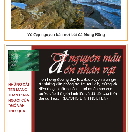
Vẻ đẹp nguyên bản nơi bãi đá Móng Rồng
Từ những đường dây lừa đảo xuyên biên giới,
từ những căn phòng trọ ám mùi dây thừng và
NHỮNG CÁI
điện thoại bị tắt nguồn…, tôi muốn bạn đọc
TÊN MANG
bước vào thế giới lạnh lẽo và dữ dội của thời
THÂN PHẬN
đại dữ liệu,... (DƯƠNG BÌNH NGUYÊN)
NGƯỜI CỦA
"GIÓ VẪN
THỔI QUA
RỪNG
NHIỆT ĐỚI"