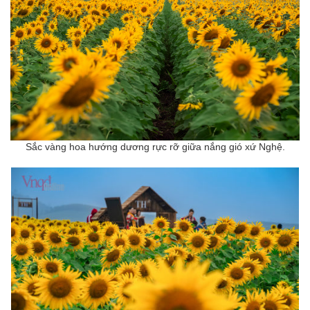
Sắc vàng hoa hướng dương rực rỡ giữa nắng gió xứ Nghệ.