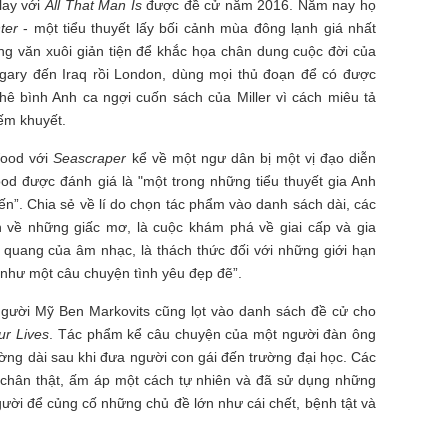
lay với
All That Man Is
được đề cử năm 2016. Năm nay họ
ter
- một tiểu thuyết lấy bối cảnh mùa đông lạnh giá nhất
g văn xuôi giản tiện để khắc họa chân dung cuộc đời của
gary đến Iraq rồi London, dùng mọi thủ đoạn để có được
ê bình Anh ca ngợi cuốn sách của Miller vì cách miêu tả
iếm khuyết.
Wood với
Seascraper
kể về một ngư dân bị một vị đạo diễn
od được đánh giá là "một trong những tiểu thuyết gia Anh
n”. Chia sẻ về lí do chọn tác phẩm vào danh sách dài, các
h về những giấc mơ, là cuộc khám phá về giai cấp và gia
h quang của âm nhạc, là thách thức đối với những giới hạn
 như một câu chuyện tình yêu đẹp đẽ”.
gười Mỹ Ben Markovits cũng lọt vào danh sách đề cử cho
ur Lives
. Tác phẩm kể câu chuyện của một người đàn ông
ờng dài sau khi đưa người con gái đến trường đại học. Các
“chân thật, ấm áp một cách tự nhiên và đã sử dụng những
ười để củng cố những chủ đề lớn như cái chết, bệnh tật và