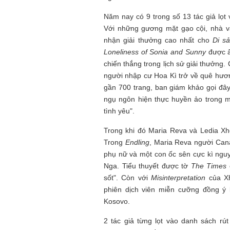
Năm nay có 9 trong số 13 tác giả lọ
Với những gương mặt gạo cội, nhà v
nhận giải thưởng cao nhất cho
Di s
Loneliness of Sonia and Sunny
được ấp
chiến thắng trong lịch sử giải thưởng
người nhập cư Hoa Kì trở về quê hươ
gần 700 trang, ban giám khảo gọi đây
ngụ ngôn hiện thực huyền ảo trong m
tình yêu".
Trong khi đó Maria Reva và Ledia Xh
Trong
Endling
, Maria Reva người Can
phụ nữ và một con ốc sên cực kì ngu
Nga. Tiểu thuyết được tờ
The Times
sốt". Còn với
Misinterpretation
của Xh
phiên dịch viên miễn cưỡng đồng ý 
Kosovo.
2 tác giả từng lọt vào danh sách rút