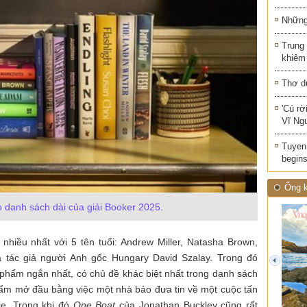
Những 
Trung
khiêm
Thơ d
'Cú rờ
Vĩ Ng
Tuyen 
begins
Ống k
 danh sách dài của giải Booker 2025.
nhiều nhất với 5 tên tuổi: Andrew Miller, Natasha Brown,
 tác giả người Anh gốc Hungary David Szalay. Trong đó
prev
phẩm ngắn nhất, có chủ đề khác biệt nhất trong danh sách
ẩm mở đầu bằng việc một nhà báo đưa tin về một cuộc tấn
ie. Trong khi đó
One Boat
của Jonathan Buckley cũng rất