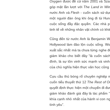
Oxygen
được đề cử năm 2001 và Sza
góp mặt lần lượt với
The Land in Win
nước Anh và
Flesh
- cuốn sách sử dụn
một người đàn ông khi ông đi từ Hun
cuộc sống đầy đặc quyền. Các nhà ph
tinh tế về những nhân vật chính có kh
Cũng đến từ nước Anh là Benjamin 
Hollywood làm đảo lộn cuộc sống. Wo
xuất sắc nhất mà ta chưa từng nghe đế
giám khảo cho biết đây “là cuốn sác
đình, là sự tôn vinh sức mạnh và vin
của chủ nghĩa hiện thực văn học cũng
Cựu cầu thủ bóng rổ chuyên nghiệp n
cuốn tiểu thuyết thứ 12
The Rest of O
quyết định thực hiện một chuyến đi đư
giám khảo đánh giá đây là tác phẩm 
khía cạnh nhỏ nhất của hành vi con ng
tình yêu”.