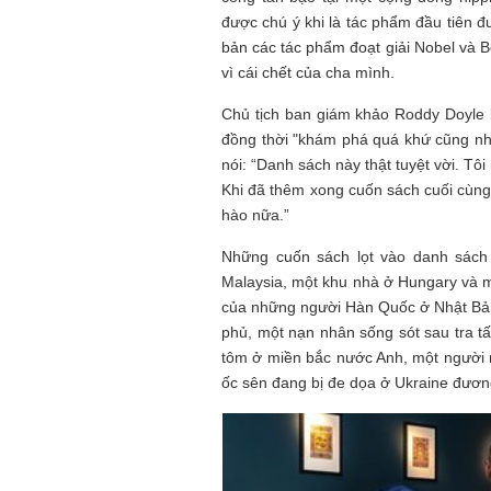
được chú ý khi là tác phẩm đầu tiên đư
bản các tác phẩm đoạt giải Nobel và
Mùa xanh
vì cái chết của cha mình.
Chủ tịch ban giám khảo Roddy Doyle l
đồng thời "khám phá quá khứ cũng nh
nói: “Danh sách này thật tuyệt vời. T
Khi đã thêm xong cuốn sách cuối cùng,
hào nữa.”
Tôi từng hình dung viế
NHỮNG
công việc của sự hư c
Những cuốn sách lọt vào danh sách 
NGƯỜI
hành trình phác dựng t
TÔI GẶP,
trí tưởng tượng, nơi n
Malaysia, một khu nhà ở Hungary và mộ
NHỮNG
do tạo hình mọi thứ th
của những người Hàn Quốc ở Nhật Bản
CHUYỆN
(TRẦN THỊ TÚ NGỌC)
phủ, một nạn nhân sống sót sau tra 
TÔI VIẾT
tôm ở miền bắc nước Anh, một người m
ốc sên đang bị đe dọa ở Ukraine đươn