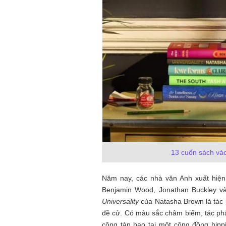
13 cuốn sách vào
Năm nay, các nhà văn Anh xuất hiện 
Benjamin Wood, Jonathan Buckley và
Universality
của Natasha Brown là tác 
đề cử. Có màu sắc châm biếm, tác ph
công tàn bạo tại một cộng đồng hipp