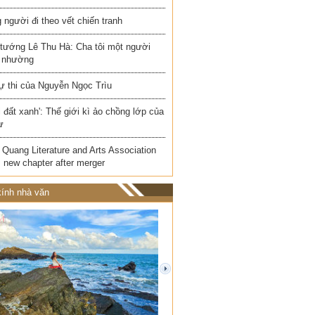
người đi theo vết chiến tranh
 tướng Lê Thu Hà: Cha tôi một người
 nhường
ự thi của Nguyễn Ngọc Trìu
i đất xanh': Thế giới kì ảo chồng lớp của
ư
Quang Literature and Arts Association
 new chapter after merger
ính nhà văn
next