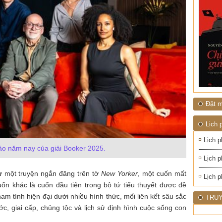
ĐỚI"
Đặt m
Lịch 
Lịch p
o năm nay của giải Booker 2025.
Lịch p
ừ một truyện ngắn đăng trên tờ
New Yorker
, một cuốn mất
Lịch p
n khác là cuốn đầu tiên trong bộ tứ tiểu thuyết được đề
 tính hiện đại dưới nhiều hình thức, mối liên kết sâu sắc
TRUY
, giai cấp, chủng tộc và lịch sử định hình cuộc sống con