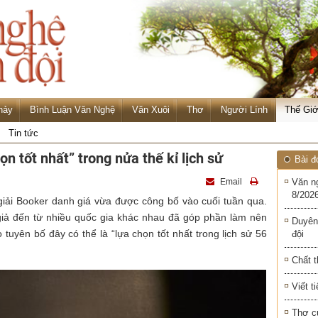
hảy
Bình Luận Văn Nghệ
Văn Xuôi
Thơ
Người Lính
Thế Giớ
Tin tức
n tốt nhất” trong nửa thế kỉ lịch sử
Bài đ
Email
Văn n
8/2026
iải Booker danh giá vừa được công bố vào cuối tuần qua.
giả đến từ nhiều quốc gia khác nhau đã góp phần làm nên
Duyên
uyên bố đây có thể là “lựa chọn tốt nhất trong lịch sử 56
đội
Chất t
Viết t
Thơ c