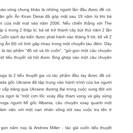
t vào vòng chung khảo là những người lần đầu được đề cử.
ăn gốc Ấn Kiran Desai đã góp mặt sau 19 năm từ khi bà
ản của mất mát
vào năm 2006. Nếu chiến thắng với
The
 ủ trong 2 thập kỉ, bà sẽ trở thành cây bút thứ năm 2 lần
. Cuốn sách dự kiến được phát hành vào tháng 9 tới, kể về 2
ng Ấn Độ vô tình gặp nhau trong một chuyến tàu đêm. Dày
 là tác phẩm "đồ sộ và lôi cuốn", "gói gọn một câu chuyện
ột tiểu thuyết xã hội được lồng ghép vào một câu chuyện
oga là 2 tiểu thuyết gia có tác phẩm đầu tay được đề cử.
ada gốc Ukraine đã tập trung vào hành trình của ba người
y cấp băng qua Ukraine đương đại trong cuộc xung đột với
ca ngợi là "một cơn lốc xoáy đầy tham vọng và gây sửng
oga người Mĩ gốc Albania, câu chuyện xoay quanh một
làm việc với một nạn nhân sống sót sau cuộc tra tấn ở
 gọn năm nay là Andrew Miller - tác giả cuốn tiểu thuyết