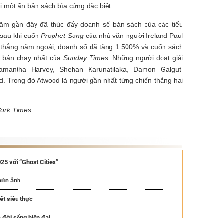
 một ấn bản sách bìa cứng đặc biệt.
ăm gần đây đã thúc đẩy doanh số bán sách của các tiểu
n sau khi cuốn
Prophet Song
của nhà văn người Ireland Paul
 thắng năm ngoái, doanh số đã tăng 1.500% và cuốn sách
ch bán chạy nhất của
Sunday Times
. Những người đoạt giải
antha Harvey, Shehan Karunatilaka, Damon Galgut,
d. Trong đó Atwood là người gần nhất từng chiến thắng hai
York Times
025 với “Ghost Cities”
 bức ảnh
ết siêu thực
a đời sống hiện đại