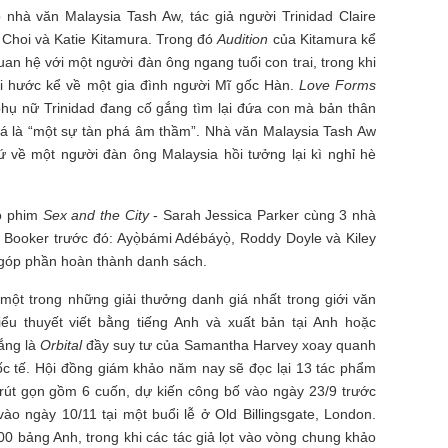
 nhà văn Malaysia Tash Aw, tác giả người Trinidad Claire
Choi và Katie Kitamura. Trong đó
Audition
của Kitamura kể
uan hệ với một người đàn ông ngang tuổi con trai, trong khi
i hước kể về một gia đình người Mĩ gốc Hàn.
Love Forms
phụ nữ Trinidad đang cố gắng tìm lại đứa con mà bản thân
iá là “một sự tàn phá âm thầm”. Nhà văn Malaysia Tash Aw
ứ về một người đàn ông Malaysia hồi tưởng lại kì nghỉ hè
o phim
Sex and the City
- Sarah Jessica Parker cùng 3 nhà
 Booker trước đó: Ayọ̀bámi Adébáyọ̀, Roddy Doyle và Kiley
 góp phần hoàn thành danh sách.
một trong những giải thưởng danh giá nhất trong giới văn
ểu thuyết viết bằng tiếng Anh và xuất bản tại Anh hoặc
hắng là
Orbital
đầy suy tư của Samantha Harvey xoay quanh
ốc tế. Hội đồng giám khảo năm nay sẽ đọc lại 13 tác phẩm
rút gọn gồm 6 cuốn, dự kiến công bố vào ngày 23/9 trước
ào ngày 10/11 tại một buổi lễ ở Old Billingsgate, London.
0 bảng Anh, trong khi các tác giả lọt vào vòng chung khảo