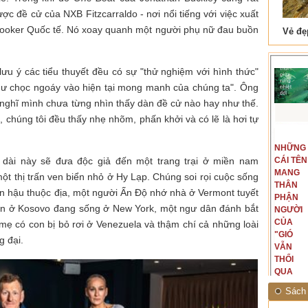
ợc đề cử của NXB Fitzcarraldo - nơi nổi tiếng với việc xuất
 Booker Quốc tế. Nó xoay quanh một người phụ nữ đau buồn
 Tam Cốc
Lẫm liệt Hải Vân quan
ưu ý các tiểu thuyết đều có sự "thử nghiệm với hình thức"
ư chọc ngoáy vào hiện tại mong manh của chúng ta". Ông
ôi nghĩ mình chưa từng nhìn thấy dàn đề cử nào hay như thế.
 chúng tôi đều thấy nhẹ nhõm, phấn khởi và có lẽ là hơi tự
t văn là
Là người đi dọc biên giới phía
NGUYÊN
NHỮNG
ấu, một
Bắc, tôi có thế mạnh khi hình
dài này sẽ đưa độc giả đến một trang trại ở miền nam
MẪU
CÁI TÊN
hế giới từ
dung, mở ra không gian của giai
CỦA TÔI
MANG
hà văn tự
đoạn lịch sử đó... (PHẠM VÂN
t thị trấn ven biển nhỏ ở Hy Lạp. Chúng soi rọi cuộc sống
LÀ
THÂN
eo ý mình...
ANH)
 hậu thuộc địa, một người Ấn Độ nhớ nhà ở Vermont tuyết
NHỮNG
PHẬN
tấn ở Kosovo đang sống ở New York, một ngư dân đánh bắt
NGƯỜI
NGƯỜI
ĐÃ PHẤT
CỦA
ẹ có con bị bỏ rơi ở Venezuela và thậm chí cả những loài
CAO CỜ
"GIÓ
g đại.
HỒNG
VẪN
THÁNG
THỔI
TÁM
QUA
NĂM
RỪNG
Sách 
1945
NHIỆT