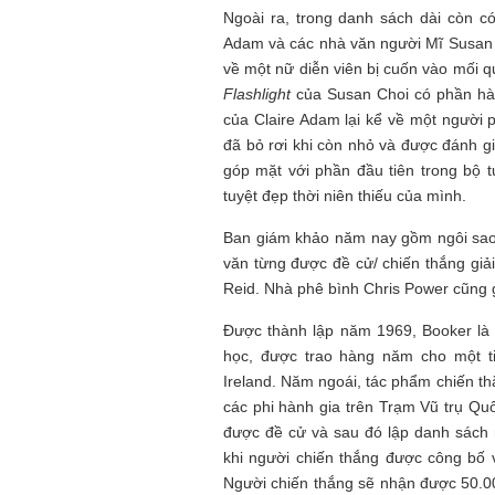
Ngoài ra, trong danh sách dài còn có
Adam và các nhà văn người Mĩ Susan 
về một nữ diễn viên bị cuốn vào mối q
Flashlight
của Susan Choi có phần hà
của Claire Adam lại kể về một người 
đã bỏ rơi khi còn nhỏ và được đánh g
góp mặt với phần đầu tiên trong bộ t
tuyệt đẹp thời niên thiếu của mình.
Ban giám khảo năm nay gồm ngôi sa
văn từng được đề cử/ chiến thắng giải
Reid. Nhà phê bình Chris Power cũng
Được thành lập năm 1969, Booker là 
học, được trao hàng năm cho một ti
Ireland. Năm ngoái, tác phẩm chiến t
các phi hành gia trên Trạm Vũ trụ Qu
được đề cử và sau đó lập danh sách 
khi người chiến thắng được công bố v
Người chiến thắng sẽ nhận được 50.00