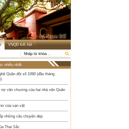
i
VNQĐ Kết Nối
ọc nhiều nhất
ghệ Quân đội số 1090 (đầu tháng
)
 nợ văn chương của hai nhà văn Quân
hơ của vạn vật
iếp những câu chuyện đẹp
ủa Thai Sắc