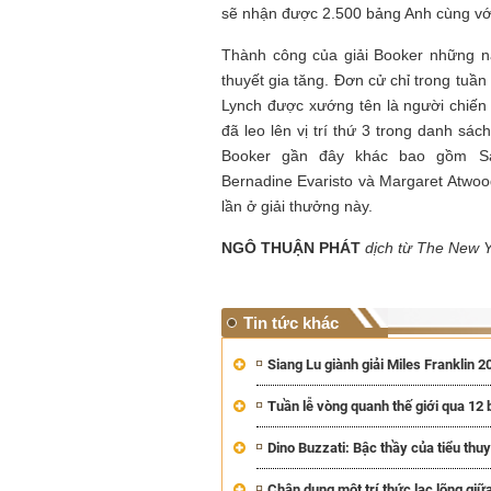
sẽ nhận được 2.500 bảng Anh cùng với
Thành công của giải Booker những n
thuyết gia tăng. Đơn cử chỉ trong tuầ
Lynch được xướng tên là người chiến
đã leo lên vị trí thứ 3 trong danh sá
Booker gần đây khác bao gồm Sam
Bernadine Evaristo và Margaret Atwoo
lần ở giải thưởng này.
NGÔ THUẬN PHÁT
dịch từ The New 
Tin tức khác
Siang Lu giành giải Miles Franklin 2
Tuần lễ vòng quanh thế giới qua 12
Dino Buzzati: Bậc thầy của tiểu thuy
Chân dung một trí thức lạc lõng giữ