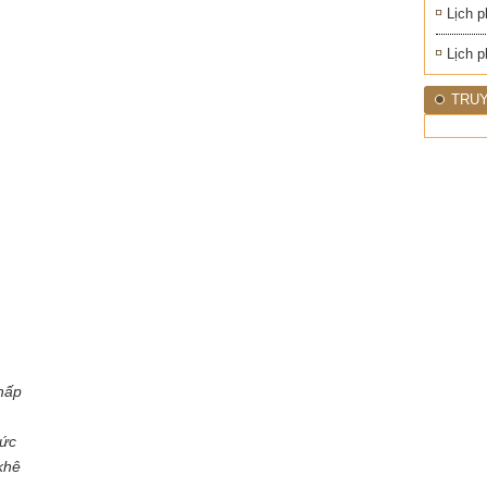
Lịch p
Lịch p
TRUY
hấp
hức
khê