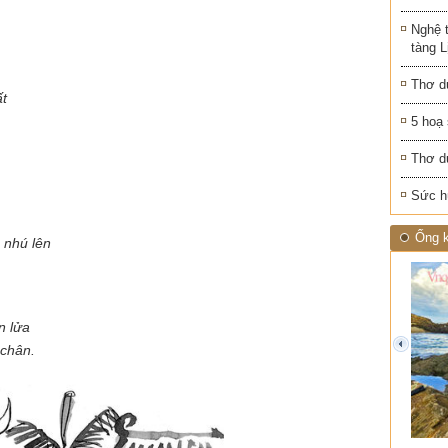
Nghệ 
tàng 
Thơ d
ất
5 hoạ
Thơ d
Sức h
Ống k
 nhú lên
n lửa
 chân.
prev