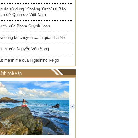
thuật sử dụng “Khoảng Xanh” tại Bảo
Lịch sử Quân sự Việt Nam
ự thi của Phạm Quỳnh Loan
 sĩ cùng kể chuyện cảnh quan Hà Nội
ự thi của Nguyễn Văn Song
út mạnh mẽ của Higashino Keigo
ính nhà văn
next