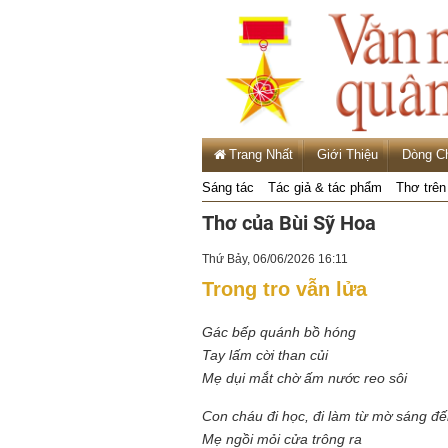
Trang Nhất
Giới Thiệu
Dòng C
Sáng tác
Tác giả & tác phẩm
Thơ trên
Thơ của Bùi Sỹ Hoa
Thứ Bảy, 06/06/2026 16:11
Trong tro vẫn lửa
Gác bếp quánh bồ hóng
Tay lấm cời than củi
Mẹ dụi mắt chờ ấm nước reo sôi
Con cháu đi học, đi làm từ mờ sáng đến
Mẹ ngồi mỏi cửa trông ra