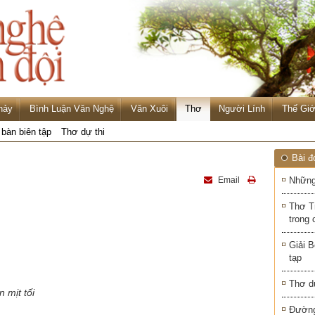
hảy
Bình Luận Văn Nghệ
Văn Xuôi
Thơ
Người Lính
Thế Giớ
 bàn biên tập
Thơ dự thi
Bài đ
Email
Những
Thơ T
trong 
Giải B
tạp
Thơ d
 mịt tối
Đường