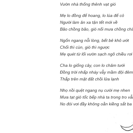
Vườn nhà thống thênh vạt gió
Mẹ lo đồng để hoang, lo lúa để cỏ
Người làm ăn xa tận tết mới về
Bão chồng bão, gió nối mưa chồng ch
Ngổn ngang nỗi lòng, bết bê khô ướt
Chổi thì cùn, gió thì ngược
Mẹ quét từ lối vườn sạch ngõ chiều rơi
Cha lo giống cây, con lo chăm tưới
Đồng trời nhấp nháy vẫy mầm đội đêm
Thắp trên mặt đất chồi lửa lạnh
Nhọ nồi quệt ngang nụ cười mẹ nhen
Mưa tạt gió tốc bếp nhà ta trong tro vẫ
No đói vơi đầy không oằn kiềng sắt ba