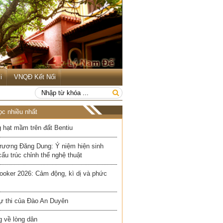
i
VNQĐ Kết Nối
ọc nhiều nhất
 hạt mầm trên đất Bentiu
rương Đăng Dung: Ý niệm hiện sinh
cấu trúc chỉnh thể nghệ thuật
ooker 2026: Cảm động, kì dị và phức
ự thi của Đào An Duyên
 về lòng dân