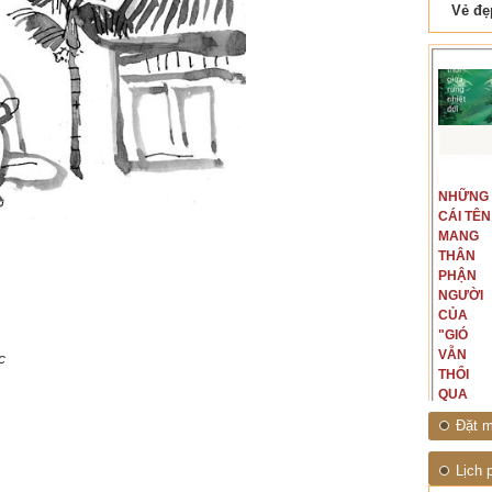
 Tam Cốc
Lẫm liệt Hải Vân quan
t văn là
Là người đi dọc biên giới phía
NGUYÊN
NHỮNG
ấu, một
Bắc, tôi có thế mạnh khi hình
MẪU
CÁI TÊN
hế giới từ
dung, mở ra không gian của giai
CỦA TÔI
MANG
hà văn tự
đoạn lịch sử đó... (PHẠM VÂN
LÀ
THÂN
eo ý mình...
ANH)
NHỮNG
PHẬN
NGƯỜI
NGƯỜI
ĐÃ PHẤT
CỦA
CAO CỜ
"GIÓ
HỒNG
VẪN
c
THÁNG
THỔI
TÁM
QUA
NĂM
RỪNG
Đặt m
1945
NHIỆT
ĐỚI"
Lịch 