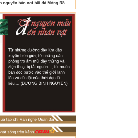
Vẻ đẹp nguyên bản nơi bãi đá Móng Rồng
Nơi biển xanh vỗ về đá cuộ
Từ những đường dây lừa đảo
Trong thời gian này 
KHI TÁC
xuyên biên giới, từ những căn
đội ở trên chốt rất 
GIẢ LÀ
phòng trọ ám mùi dây thừng và
địa tôi chỉ cách kh
NGUYÊN
điện thoại bị tắt nguồn…, tôi muốn
chừng 1 cây số...
MẪU
bạn đọc bước vào thế giới lạnh
TRỌNG LUÂN)
lẽo và dữ dội của thời đại dữ
liệu,... (DƯƠNG BÌNH NGUYÊN)
ua tạp chí Văn nghệ Quân đội
phát sóng trên kênh