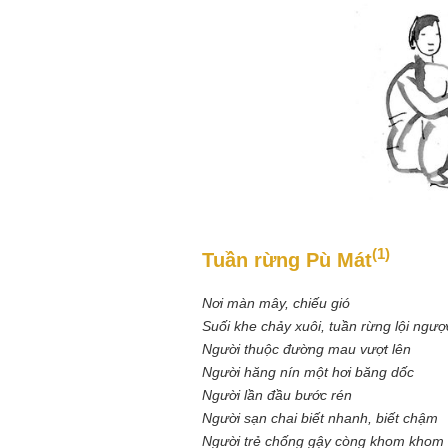
Mùa xanh
Tôi từng hình dung viế
NHỮNG
công việc của sự hư c
NGƯỜI
hành trình phác dựng t
TÔI GẶP,
trí tưởng tượng, nơi n
NHỮNG
do tạo hình mọi thứ th
CHUYỆN
(TRẦN THỊ TÚ NGỌC)
(1)
Tuần rừng Pù Mát
TÔI VIẾT
Nơi màn mây, chiếu gió
Suối khe chảy xuôi, tuần rừng lội ngượ
Người thuộc đường mau vượt lên
Người hăng nín một hơi băng dốc
Người lần đầu bước rén
Người sạn chai biết nhanh, biết chậm
Người trẻ chống gậy còng khom khom