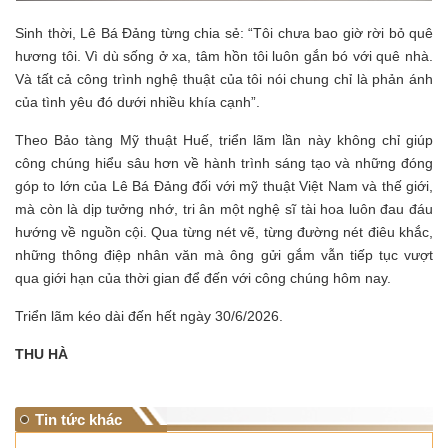
Sinh thời, Lê Bá Đảng từng chia sẻ: “Tôi chưa bao giờ rời bỏ quê
hương tôi. Vì dù sống ở xa, tâm hồn tôi luôn gắn bó với quê nhà.
Và tất cả công trình nghệ thuật của tôi nói chung chỉ là phản ánh
của tình yêu đó dưới nhiều khía cạnh”.
Theo Bảo tàng Mỹ thuật Huế, triển lãm lần này không chỉ giúp
công chúng hiểu sâu hơn về hành trình sáng tạo và những đóng
góp to lớn của Lê Bá Đảng đối với mỹ thuật Việt Nam và thế giới,
mà còn là dịp tưởng nhớ, tri ân một nghệ sĩ tài hoa luôn đau đáu
hướng về nguồn cội. Qua từng nét vẽ, từng đường nét điêu khắc,
những thông điệp nhân văn mà ông gửi gắm vẫn tiếp tục vượt
qua giới hạn của thời gian để đến với công chúng hôm nay.
Triển lãm kéo dài đến hết ngày 30/6/2026.
THU HÀ
Tin tức khác