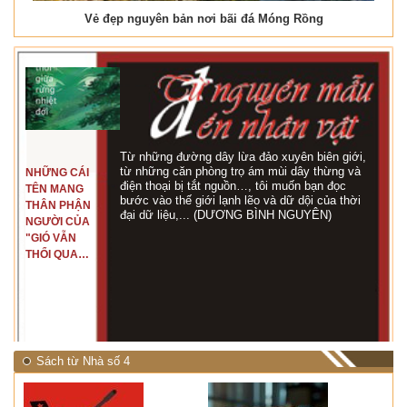
Vẻ đẹp nguyên bản nơi bãi đá Móng Rồng
Từ những đường dây lừa đảo xuyên biên giới,
từ những căn phòng trọ ám mùi dây thừng và
NHỮNG CÁI
điện thoại bị tắt nguồn…, tôi muốn bạn đọc
TÊN MANG
bước vào thế giới lạnh lẽo và dữ dội của thời
THÂN PHẬN
đại dữ liệu,... (DƯƠNG BÌNH NGUYÊN)
NGƯỜI CỦA
"GIÓ VẪN
THỔI QUA
RỪNG
NHIỆT ĐỚI"
Sách từ Nhà số 4