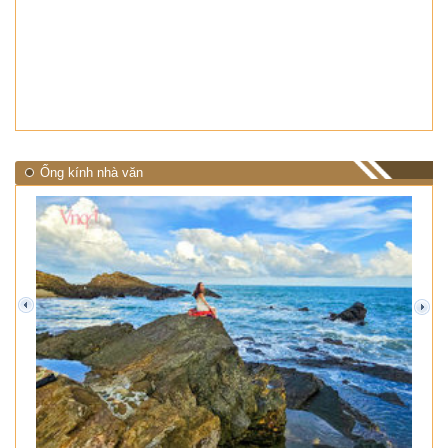
Ống kính nhà văn
prev
next