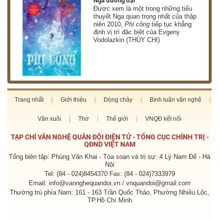
Nga đương đại
g
Được xem là một trong những tiểu
thuyết Nga quan trọng nhất của thập
niên 2010,
Phi công
tiếp tục khẳng
định vị trí đặc biệt của Evgeny
Vodolazkin (THÙY CHI)
Trang nhất
Giới thiệu
Dòng chảy
Bình luận văn nghệ
Văn xuôi
Thơ
Thế giới
VNQĐ kết nối
TẠP CHÍ VĂN NGHỆ QUÂN ĐỘI ĐIỆN TỬ - TỔNG CỤC CHÍNH TRỊ -
QĐND VIỆT NAM
Tổng biên tập: Phùng Văn Khai - Tòa soạn và trị sự: 4 Lý Nam Đế - Hà
Nội
Tel: (84 - 024)8454370 Fax: (84 - 024)7333979
Email: info@vannghequandoi.vn / vnquandoi@gmail.com
Thường trú phía Nam: 161 - 163 Trần Quốc Thảo, Phường Nhiêu Lộc,
TP.Hồ Chí Minh