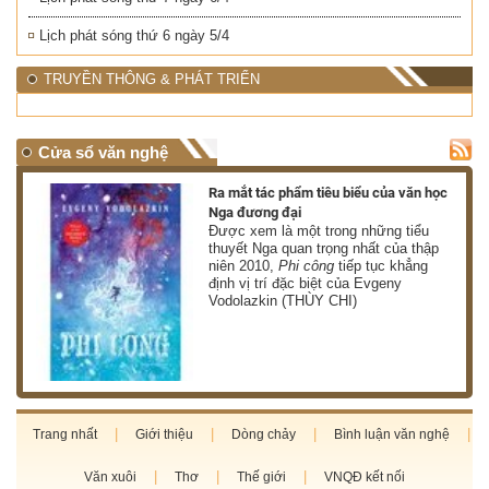
Lịch phát sóng thứ 6 ngày 5/4
TRUYỀN THÔNG & PHÁT TRIỂN
Cửa sổ văn nghệ
nh
Ra mắt tác phẩm tiêu biểu của văn học
Nga đương đại
g
Được xem là một trong những tiểu
thuyết Nga quan trọng nhất của thập
niên 2010,
Phi công
tiếp tục khẳng
định vị trí đặc biệt của Evgeny
Vodolazkin (THÙY CHI)
Trang nhất
Giới thiệu
Dòng chảy
Bình luận văn nghệ
Văn xuôi
Thơ
Thế giới
VNQĐ kết nối