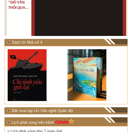
"GIÓ VẪN
THỔI QUA
RỪNG
NHIỆT ĐỚI"
Sách từ Nhà số 4
Đặt mua tạp chí Văn nghệ Quân đội
Lịch phát sóng trên kênh
Lịch phát sóng thứ 7 ngày 6/4