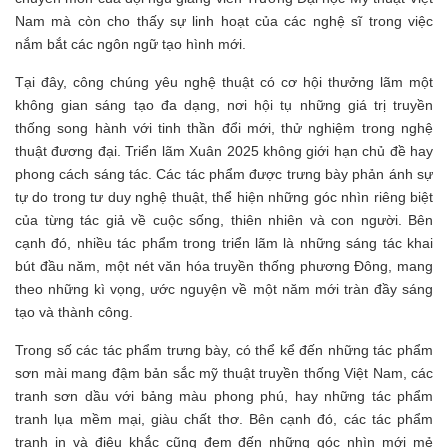
Nam mà còn cho thấy sự linh hoạt của các nghệ sĩ trong việc
nắm bắt các ngôn ngữ tạo hình mới.
Tại đây, công chúng yêu nghệ thuật có cơ hội thưởng lãm một
không gian sáng tạo đa dạng, nơi hội tụ những giá trị truyền
thống song hành với tinh thần đổi mới, thử nghiệm trong nghệ
thuật đương đại. Triển lãm Xuân 2025 không giới hạn chủ đề hay
phong cách sáng tác. Các tác phẩm được trưng bày phản ánh sự
tự do trong tư duy nghệ thuật, thể hiện những góc nhìn riêng biệt
của từng tác giả về cuộc sống, thiên nhiên và con người. Bên
cạnh đó, nhiều tác phẩm trong triển lãm là những sáng tác khai
bút đầu năm, một nét văn hóa truyền thống phương Đông, mang
theo những kì vọng, ước nguyện về một năm mới tràn đầy sáng
tạo và thành công.
Trong số các tác phẩm trưng bày, có thể kể đến những tác phẩm
sơn mài mang đậm bản sắc mỹ thuật truyền thống Việt Nam, các
tranh sơn dầu với bảng màu phong phú, hay những tác phẩm
tranh lụa mềm mại, giàu chất thơ. Bên cạnh đó, các tác phẩm
tranh in và điêu khắc cũng đem đến những góc nhìn mới mẻ