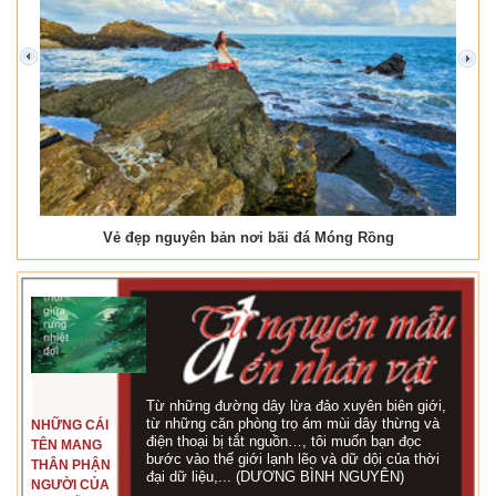
prev
next
Vẻ đẹp nguyên bản nơi bãi đá Móng Rồng
Từ những đường dây lừa đảo xuyên biên giới,
từ những căn phòng trọ ám mùi dây thừng và
NHỮNG CÁI
điện thoại bị tắt nguồn…, tôi muốn bạn đọc
TÊN MANG
bước vào thế giới lạnh lẽo và dữ dội của thời
THÂN PHẬN
đại dữ liệu,... (DƯƠNG BÌNH NGUYÊN)
NGƯỜI CỦA