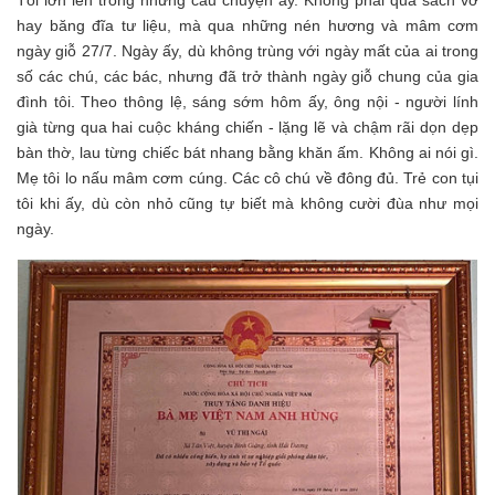
Tôi lớn lên trong những câu chuyện ấy. Không phải qua sách vở
hay băng đĩa tư liệu, mà qua những nén hương và mâm cơm
ngày giỗ 27/7. Ngày ấy, dù không trùng với ngày mất của ai trong
số các chú, các bác, nhưng đã trở thành ngày giỗ chung của gia
đình tôi. Theo thông lệ, sáng sớm hôm ấy, ông nội - người lính
già từng qua hai cuộc kháng chiến - lặng lẽ và chậm rãi dọn dẹp
bàn thờ, lau từng chiếc bát nhang bằng khăn ấm. Không ai nói gì.
Mẹ tôi lo nấu mâm cơm cúng. Các cô chú về đông đủ. Trẻ con tụi
tôi khi ấy, dù còn nhỏ cũng tự biết mà không cười đùa như mọi
ngày.