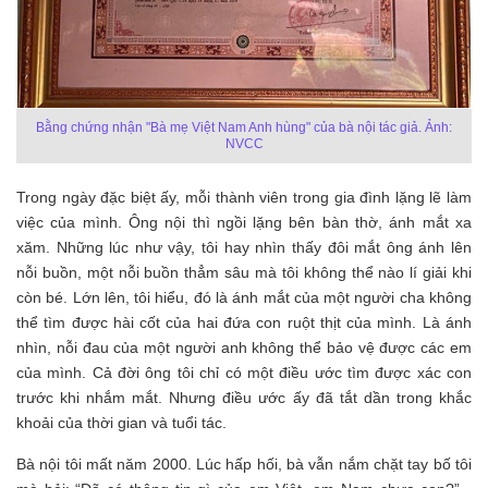
Bằng chứng nhận "Bà mẹ Việt Nam Anh hùng" của bà nội tác giả. Ảnh:
NVCC
Trong ngày đặc biệt ấy, mỗi thành viên trong gia đình lặng lẽ làm
việc của mình. Ông nội thì ngồi lặng bên bàn thờ, ánh mắt xa
xăm. Những lúc như vậy, tôi hay nhìn thấy đôi mắt ông ánh lên
nỗi buồn, một nỗi buồn thẳm sâu mà tôi không thể nào lí giải khi
còn bé. Lớn lên, tôi hiểu, đó là ánh mắt của một người cha không
thể tìm được hài cốt của hai đứa con ruột thịt của mình. Là ánh
nhìn, nỗi đau của một người anh không thể bảo vệ được các em
của mình. Cả đời ông tôi chỉ có một điều ước tìm được xác con
trước khi nhắm mắt. Nhưng điều ước ấy đã tắt dần trong khắc
khoải của thời gian và tuổi tác.
Bà nội tôi mất năm 2000. Lúc hấp hối, bà vẫn nắm chặt tay bố tôi