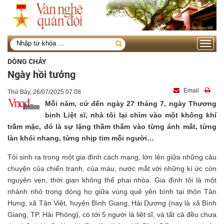
Toggle
navigati
DÒNG CHẢY
Ngày hồi tưởng
Email
Thứ Bảy, 26/07/2025 07:08
Mỗi năm, cứ đến ngày 27 tháng 7, ngày Thương
binh Liệt sĩ, nhà tôi lại chìm vào một không khí
trầm mặc, đó là sự lặng thầm thấm vào từng ánh mắt, từng
làn khói nhang, từng nhịp tim mỗi người…
Tôi sinh ra trong một gia đình cách mạng, lớn lên giữa những câu
chuyện của chiến tranh, của máu, nước mắt với những kí ức còn
nguyên vẹn, thời gian không thể phai nhòa. Gia đình tôi là một
nhánh nhỏ trong dòng họ giữa vùng quê yên bình tại thôn Tân
Hưng, xã Tân Việt, huyện Bình Giang, Hải Dương (nay là xã Bình
Giang, TP. Hải Phòng),
có tới 5 người là liệt sĩ, và tất cả đều chưa