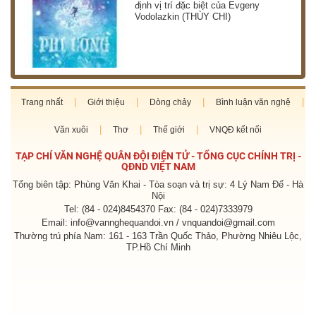
định vị trí đặc biệt của Evgeny
Vodolazkin (THÙY CHI)
Trang nhất
Giới thiệu
Dòng chảy
Bình luận văn nghệ
Văn xuôi
Thơ
Thế giới
VNQĐ kết nối
TẠP CHÍ VĂN NGHỆ QUÂN ĐỘI ĐIỆN TỬ - TỔNG CỤC CHÍNH TRỊ -
QĐND VIỆT NAM
Tổng biên tập: Phùng Văn Khai - Tòa soạn và trị sự: 4 Lý Nam Đế - Hà
Nội
Tel: (84 - 024)8454370 Fax: (84 - 024)7333979
Email: info@vannghequandoi.vn / vnquandoi@gmail.com
Thường trú phía Nam: 161 - 163 Trần Quốc Thảo, Phường Nhiêu Lộc,
TP.Hồ Chí Minh