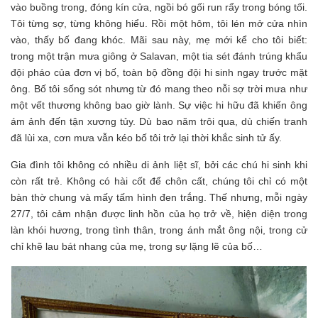
vào buồng trong, đóng kín cửa, ngồi bó gối run rẩy trong bóng tối.
Tôi từng sợ, từng không hiểu. Rồi một hôm, tôi lén mở cửa nhìn
vào, thấy bố đang khóc. Mãi sau này, mẹ mới kể cho tôi biết:
trong một trận mưa giông ở Salavan, một tia sét đánh trúng khẩu
đội pháo của đơn vị bố, toàn bộ đồng đội hi sinh ngay trước mặt
ông. Bố tôi sống sót nhưng từ đó mang theo nỗi sợ trời mưa như
một vết thương không bao giờ lành. Sự việc hi hữu đã khiến ông
ám ảnh đến tận xương tủy. Dù bao năm trôi qua, dù chiến tranh
đã lùi xa, cơn mưa vẫn kéo bố tôi trở lại thời khắc sinh tử ấy.
Gia đình tôi không có nhiều di ảnh liệt sĩ, bởi các chú hi sinh khi
còn rất trẻ. Không có hài cốt để chôn cất, chúng tôi chỉ có một
bàn thờ chung và mấy tấm hình đen trắng. Thế nhưng, mỗi ngày
27/7, tôi cảm nhận được linh hồn của họ trở về, hiện diện trong
làn khói hương, trong tình thân, trong ánh mắt ông nội, trong cử
chỉ khẽ lau bát nhang của mẹ, trong sự lặng lẽ của bố…