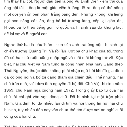
tìm thấy hài cốt. Người đầu tiên là ông Vũ Đình Điền - em trai của
ông nội tôi – ông là một giáo viên ở làng, lẽ ra, ông có thể sống
một đời yên ổn bên phấn trắng bảng đen. Nhưng không, khi tiếng
gọi non sông cất lên, ông bỏ lại trường làng, xếp lại giáo án,
khoác ba lô theo tiếng gọi Tổ quốc và hi sinh sau đó không lâu,
để lại vợ và 5 người con.
Người thứ hai là bác Tuân - con của anh trai ông nội - hi sinh tại
chiến trường Quảng Trị. Và rồi lần lượt ba chú khác của tôi, trong
đó có hai chú ruột, cũng nhập ngũ và mãi mãi không trở về. Đặc
biệt, hai chú Việt và Nam từng là công nhân Nhà máy Gang thép
Thái Nguyên, thuộc diện không phải nhập ngũ bởi khi đó gia đình
đã có ông nội và bố tôi đang tham gia chiến đấu. Thế nhưng, hai
chú trốn nhà, viết đơn tình nguyện đi bộ đội. Chú Việt hi sinh năm
1969, chú Nam ngã xuống năm 1972. Trong giấy báo tử của hai
chú tôi chỉ ghi vỏn vẹn dòng chữ: Đã hi sinh tại mặt trận phía
Nam. Gia đình tôi đã nhiều lần đi tìm và hỏi thông tin nơi hai chú
hi sinh, tuy nhiên đến nay vẫn chưa thể tìm được nơi an nghỉ cuối
cùng của hai chú.