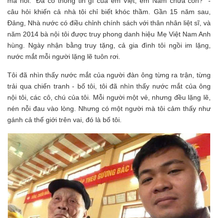
mà hỏi: “Đã có thông tin gì của em Việt, em Nam chưa con?” -
câu hỏi khiến cả nhà tôi chỉ biết khóc thầm. Gần 15 năm sau,
Đảng, Nhà nước có điều chỉnh chính sách với thân nhân liệt sĩ, và
năm 2014 bà nội tôi được truy phong danh hiệu Mẹ Việt Nam Anh
hùng. Ngày nhận bằng truy tặng, cả gia đình tôi ngồi im lặng,
nước mắt mỗi người lặng lẽ tuôn rơi.
Tôi đã nhìn thấy nước mắt của người đàn ông từng ra trận, từng
trải qua chiến tranh - bố tôi, tôi đã nhìn thấy nước mắt của ông
nội tôi, các cô, chú của tôi. Mỗi người một vẻ, nhưng đều lặng lẽ,
nén nỗi đau vào lòng. Nhưng có một người mà tôi cảm thấy như
gánh cả thế giới trên vai, đó là bố tôi.