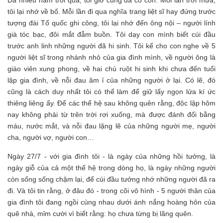
Đã nhiều năm trôi qua, tôi giờ cũng đã có con. Mỗi lần trời mưa,
tôi lại nhớ về bố. Mỗi lần đi qua nghĩa trang liệt sĩ hay đứng trước
tượng đài Tổ quốc ghi công, tôi lại nhớ đến ông nội – người lính
già tóc bạc, đôi mắt đẫm buồn. Tôi dạy con mình biết cúi đầu
trước anh linh những người đã hi sinh. Tôi kể cho con nghe về 5
người liệt sĩ trong nhánh nhỏ của gia đình mình, về người ông là
giáo viên xung phong, về hai chú ruột hi sinh khi chưa đến tuổi
lập gia đình, về nỗi đau âm ỉ của những người ở lại. Có lẽ, đó
cũng là cách duy nhất tôi có thể làm để giữ lấy ngọn lửa kí ức
thiêng liêng ấy. Để các thế hệ sau không quên rằng, độc lập hôm
nay không phải từ trên trời rơi xuống, mà được đánh đổi bằng
máu, nước mắt, và nỗi đau lặng lẽ của những người mẹ, người
cha, người vợ, người con…
Ngày 27/7 - với gia đình tôi - là ngày của những hồi tưởng, là
ngày giỗ của cả một thế hệ trong dòng họ, là ngày những người
còn sống sống chậm lại, để cúi đầu tưởng nhớ những người đã ra
đi. Và tôi tin rằng, ở đâu đó - trong cõi vô hình - 5 người thân của
gia đình tôi đang ngồi cùng nhau dưới ánh nắng hoàng hôn của
quê nhà, mỉm cười vì biết rằng: họ chưa từng bị lãng quên.