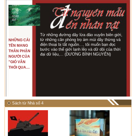
Từ những đường dây lừa đảo xuyên biên giới,
từ những căn phòng trọ ám mùi dây thừng và
NHỮNG CÁI
điện thoại bị tắt nguồn…, tôi muốn bạn đọc
TÊN MANG
bước vào thế giới lạnh lẽo và dữ dội của thời
THÂN PHẬN
đại dữ liệu,... (DƯƠNG BÌNH NGUYÊN)
NGƯỜI CỦA
"GIÓ VẪN
THỔI QUA
RỪNG
NHIỆT ĐỚI"
Sách từ Nhà số 4