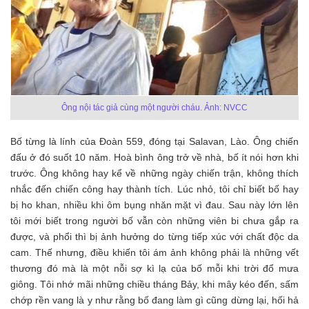
Ông nội tác giả cùng một người cháu. Ảnh: NVCC
Bố từng là lính của Đoàn 559, đóng tại Salavan, Lào. Ông chiến
đấu ở đó suốt 10 năm. Hoà bình ông trở về nhà, bố ít nói hơn khi
trước. Ông không hay kể về những ngày chiến trận, không thích
nhắc đến chiến công hay thành tích. Lúc nhỏ, tôi chỉ biết bố hay
bị ho khan, nhiều khi ôm bụng nhăn mặt vì đau. Sau này lớn lên
tôi mới biết trong người bố vẫn còn những viên bi chưa gắp ra
được, và phổi thì bị ảnh hưởng do từng tiếp xúc với chất độc da
cam. Thế nhưng, điều khiến tôi ám ảnh không phải là những vết
thương đó mà là một nỗi sợ kì lạ của bố mỗi khi trời đổ mưa
giông. Tôi nhớ mãi những chiều tháng Bảy, khi mây kéo đến, sấm
chớp rền vang là y như rằng bố đang làm gì cũng dừng lại, hối hả