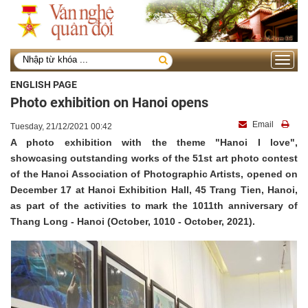
Toggle
navigati
ENGLISH PAGE
Photo exhibition on Hanoi opens
Email
Tuesday, 21/12/2021 00:42
A photo exhibition with the theme "Hanoi I love",
showcasing outstanding works of the 51st art photo contest
of the Hanoi Association of Photographic Artists, opened on
December 17 at Hanoi Exhibition Hall, 45 Trang Tien, Hanoi,
as part of the activities to mark the 1011th anniversary of
Thang Long - Hanoi (October, 1010 - October, 2021).