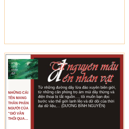
Từ những đường dây lừa đảo xuyên biên giới,
từ những căn phòng trọ ám mùi dây thừng và
NHỮNG CÁI
điện thoại bị tắt nguồn…, tôi muốn bạn đọc
TÊN MANG
bước vào thế giới lạnh lẽo và dữ dội của thời
THÂN PHẬN
đại dữ liệu,... (DƯƠNG BÌNH NGUYÊN)
NGƯỜI CỦA
"GIÓ VẪN
THỔI QUA
RỪNG
NHIỆT ĐỚI"