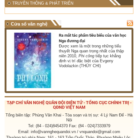
TRUYỀN THÔNG & PHÁT TRIỂN
Cửa sổ văn nghệ
nh
Ra mắt tác phẩm tiêu biểu của văn học
Nga đương đại
g
Được xem là một trong những tiểu
thuyết Nga quan trọng nhất của thập
niên 2010,
Phi công
tiếp tục khẳng
định vị trí đặc biệt của Evgeny
Vodolazkin (THÙY CHI)
TẠP CHÍ VĂN NGHỆ QUÂN ĐỘI ĐIỆN TỬ - TỔNG CỤC CHÍNH TRỊ -
QĐND VIỆT NAM
Tổng biên tập: Phùng Văn Khai - Tòa soạn và trị sự: 4 Lý Nam Đế - Hà
Nội
Tel: (84 - 024)8454370 Fax: (84 - 024)7333979
Email: info@vannghequandoi.vn / vnquandoi@gmail.com
Thường trú phía Nam: 161 - 163 Trần Quốc Thảo, Phường Nhiêu Lộc,