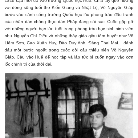
1925 cậu mới đỗ vào trường Quốc học Huế. Chia tay quê hương
với dòng sông tuổi thơ Kiến Giang và Nhật Lệ, Võ Nguyên Giáp
bước vào cánh cổng trường Quốc học lúc phong trào đấu tranh
của nhân dân chống thực dân Pháp đang sôi sục. Cuộc gặp gỡ
với những người bạn lớn tuổi trong phong trào học sinh sinh viên
như Nguyễn Chí Diểu và những thầy giáo giàu tâm huyết như Võ
Liêm Sơn, Cao Xuân Huy, Đào Duy Anh, Đặng Thai Mai... đánh
dấu một bước ngoặt trong cuộc đời cậu thiếu niên Võ Nguyên
Giáp. Cậu vào Huế để học tập và lập tức bị cuốn ngay vào cơn
lốc chính trị của thời đại.