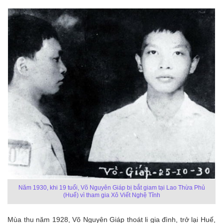
Năm 1930, khi 19 tuổi, Võ Nguyên Giáp bị bắt giam tại Lao Thừa Phủ
(Huế) vì tham gia Xô Viết Nghệ Tĩnh
Mùa thu năm 1928, Võ Nguyên Giáp thoát li gia đình, trở lại Huế,