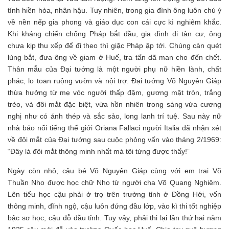
tính hiền hòa, nhân hậu. Tuy nhiên, trong gia đình ông luôn chú ý
về nền nếp gia phong và giáo dục con cái cực kì nghiêm khắc.
Khi kháng chiến chống Pháp bắt đầu, gia đình đi tản cư, ông
chưa kịp thu xếp để đi theo thì giặc Pháp ập tới. Chúng càn quét
lùng bắt, đưa ông về giam ở Huế, tra tấn dã man cho đến chết.
Thân mẫu của Đại tướng là một người phụ nữ hiền lành, chất
phác, lo toan ruộng vườn và nội trợ. Đại tướng Võ Nguyên Giáp
thừa hưởng từ mẹ vóc người thấp đậm, gương mặt tròn, trắng
trẻo, và đôi mắt đặc biệt, vừa hồn nhiên trong sáng vừa cương
nghị như có ánh thép và sắc sảo, long lanh trí tuệ. Sau này nữ
nhà báo nổi tiếng thế giới Oriana Fallaci người Italia đã nhận xét
về đôi mắt của Đại tướng sau cuộc phỏng vấn vào tháng 2/1969:
“Đây là đôi mắt thông minh nhất mà tôi từng được thấy!”
Ngày còn nhỏ, cậu bé Võ Nguyên Giáp cùng với em trai Võ
Thuần Nho được học chữ Nho từ người cha Võ Quang Nghiêm.
Lên tiểu học cậu phải ở trọ trên trường tỉnh ở Đồng Hới, vốn
thông minh, đĩnh ngộ, cậu luôn đứng đầu lớp, vào kì thi tốt nghiệp
bậc sơ học, cậu đỗ đầu tỉnh. Tuy vậy, phải thi lại lần thứ hai năm