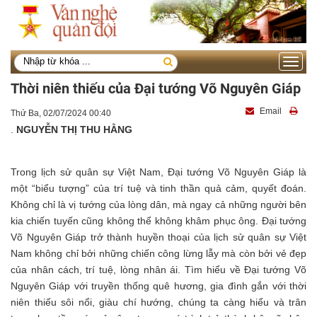
Toggle
navigati
Thời niên thiếu của Đại tướng Võ Nguyên Giáp
Email
Thứ Ba, 02/07/2024 00:40
.
NGUYỄN THỊ THU HẰNG
Trong lịch sử quân sự Việt Nam, Đại tướng Võ Nguyên Giáp là
một “biểu tượng” của trí tuệ và tinh thần quả cảm, quyết đoán.
Không chỉ là vị tướng của lòng dân, mà ngay cả những người bên
kia chiến tuyến cũng không thể không khâm phục ông. Đại tướng
Võ Nguyên Giáp trở thành huyền thoại của lịch sử quân sự Việt
Nam không chỉ bởi những chiến công lừng lẫy mà còn bởi vẻ đẹp
của nhân cách, trí tuệ, lòng nhân ái. Tìm hiểu về Đại tướng Võ
Nguyên Giáp với truyền thống quê hương, gia đình gắn với thời
niên thiếu sôi nổi, giàu chí hướng, chúng ta càng hiểu và trân