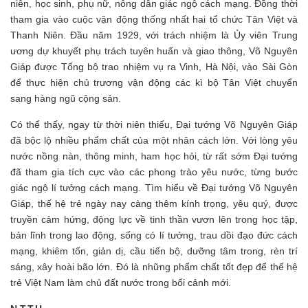
niên, học sinh, phụ nữ, nông dân giác ngộ cách mạng. Đồng thời
tham gia vào cuộc vận động thống nhất hai tổ chức Tân Việt và
Thanh Niên. Đầu năm 1929, với trách nhiệm là Ủy viên Trung
ương dự khuyết phụ trách tuyên huấn và giao thông, Võ Nguyên
Giáp được Tổng bộ trao nhiệm vụ ra Vinh, Hà Nội, vào Sài Gòn
để thực hiện chủ trương vận động các kì bộ Tân Việt chuyển
sang hàng ngũ cộng sản.
Có thể thấy, ngay từ thời niên thiếu, Đại tướng Võ Nguyên Giáp
đã bộc lộ nhiều phẩm chất của một nhân cách lớn. Với lòng yêu
nước nồng nàn, thông minh, ham học hỏi, từ rất sớm Đại tướng
đã tham gia tích cực vào các phong trào yêu nước, từng bước
giác ngộ lí tưởng cách mạng. Tìm hiểu về Đại tướng Võ Nguyên
Giáp, thế hệ trẻ ngày nay càng thêm kính trọng, yêu quý, được
truyền cảm hứng, động lực về tinh thần vươn lên trong học tập,
bản lĩnh trong lao động, sống có lí tưởng, trau dồi đạo đức cách
mạng, khiêm tốn, giản dị, cầu tiến bộ, dưỡng tâm trong, rèn trí
sáng, xây hoài bão lớn. Đó là những phẩm chất tốt đẹp để thế hệ
trẻ Việt Nam làm chủ đất nước trong bối cảnh mới.