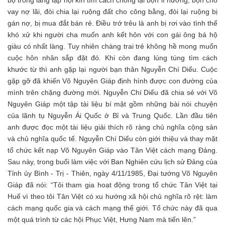
vay nợ lãi, đòi chia lại ruộng đất cho công bằng, đòi lại ruộng bị
gán nợ, bị mua đắt bán rẻ. Điều trớ trêu là anh bị rơi vào tình thế
khó xử khi người cha muốn anh kết hôn với con gái ông bá hộ
giàu có nhất làng. Tuy nhiên chàng trai trẻ không hề mong muốn
cuộc hôn nhân sắp đặt đó. Khi còn đang lúng túng tìm cách
khước từ thì anh gặp lại người bạn thân Nguyễn Chí Diểu. Cuộc
gặp gỡ đã khiến Võ Nguyên Giáp định hình được con đường của
mình trên chặng đường mới. Nguyễn Chí Diểu đã chia sẻ với Võ
Nguyên Giáp một tập tài liệu bí mật gồm những bài nói chuyện
của lãnh tụ Nguyễn Ái Quốc ở Bỉ và Trung Quốc. Lần đầu tiên
anh được đọc một tài liệu giải thích rõ ràng chủ nghĩa cộng sản
và chủ nghĩa quốc tế. Nguyễn Chí Diểu còn giới thiệu và thay mặt
tổ chức kết nạp Võ Nguyên Giáp vào Tân Việt cách mạng Đảng.
Sau này, trong buổi làm việc với Ban Nghiên cứu lịch sử Đảng của
Tỉnh ủy Bình - Trị - Thiên, ngày 4/11/1985, Đại tướng Võ Nguyên
Giáp đã nói: “Tôi tham gia hoạt động trong tổ chức Tân Việt tại
Huế vì theo tôi Tân Việt có xu hướng xã hội chủ nghĩa rõ rệt: làm
cách mạng quốc gia và cách mạng thế giới. Tổ chức này đã qua
một quá trình từ các hội Phục Việt, Hưng Nam mà tiến lên.”