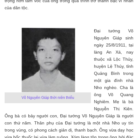
trọng hơn tầm vóc của ông trong quá trình trở thành bậc vĩ nhân
của dân tộc.
Đại tướng Võ
Nguyên Giáp sinh
ngày 25/8/1911, tại
làng An Xá, nay
thuộc xã Lộc Thủy,
huyện Lệ Thủy, tỉnh
Quảng Bình trong
một gia đình nhà
Nho nghèo. Cha là
ông Võ Quang
Võ Nguyên Giáp thời niên thiếu
Nghiêm. Mẹ là bà
Nguyễn Thị Kiên.
Ông bà có bảy người con, Đại tướng Võ Nguyên Giáp là người
con thứ năm. Thân phụ của Đại tướng là một nhà Nho uy tín
trong vùng, có phong cách giản dị, thanh bạch. Ông vừa dạy học
vừa bốc thuốc lại vừa làm ruộng. Xóm làng tôn trọng ông bởi đức