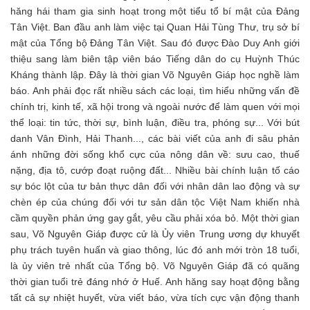
hăng hái tham gia sinh hoạt trong một tiểu tổ bí mật của Đảng
Tân Việt. Ban đầu anh làm việc tại Quan Hải Tùng Thư, trụ sở bí
mật của Tổng bộ Đảng Tân Việt. Sau đó được Đào Duy Anh giới
thiệu sang làm biên tập viên báo Tiếng dân do cụ Huỳnh Thúc
Kháng thành lập. Đây là thời gian Võ Nguyên Giáp học nghề làm
báo. Anh phải đọc rất nhiều sách các loại, tìm hiểu những vấn đề
chính trị, kinh tế, xã hội trong và ngoài nước để làm quen với mọi
thể loại: tin tức, thời sự, bình luận, điều tra, phóng sự... Với bút
danh Vân Đình, Hải Thanh..., các bài viết của anh đi sâu phản
ánh những đời sống khổ cực của nông dân về: sưu cao, thuế
nặng, địa tô, cướp đoạt ruộng đất... Nhiều bài chính luận tố cáo
sự bóc lột của tư bản thực dân đối với nhân dân lao động và sự
chèn ép của chúng đối với tư sản dân tộc Việt Nam khiến nhà
cầm quyền phản ứng gay gắt, yêu cầu phải xóa bỏ. Một thời gian
sau, Võ Nguyên Giáp được cử là Ủy viên Trung ương dự khuyết
phụ trách tuyên huấn và giao thông, lúc đó anh mới tròn 18 tuổi,
là ủy viên trẻ nhất của Tổng bộ. Võ Nguyên Giáp đã có quãng
thời gian tuổi trẻ đáng nhớ ở Huế. Anh hăng say hoạt động bằng
tất cả sự nhiệt huyết, vừa viết báo, vừa tích cực vận động thanh