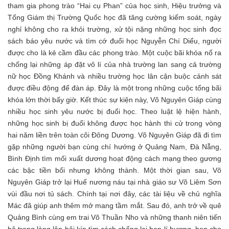
tham gia phong trào “Hai cụ Phan” của học sinh, Hiệu trưởng và
Tổng Giám thị Trường Quốc học đã tăng cường kiểm soát, ngày
nghỉ không cho ra khỏi trường, xử tội nặng những học sinh đọc
sách báo yêu nước và tìm cớ đuổi học Nguyễn Chí Diểu, người
được cho là kẻ cầm đầu các phong trào. Một cuộc bãi khóa nổ ra
chống lại những áp đặt vô lí của nhà trường lan sang cả trường
nữ học Đồng Khánh và nhiều trường học lân cận buộc cảnh sát
được điều động để đàn áp. Đây là một trong những cuộc tổng bãi
khóa lớn thời bấy giờ. Kết thúc sự kiện này, Võ Nguyên Giáp cùng
nhiều học sinh yêu nước bị đuổi học. Theo luật lệ hiện hành,
những học sinh bị đuổi không được học hành thi cử trong vòng
hai năm liền trên toàn cõi Đông Dương. Võ Nguyên Giáp đã đi tìm
gặp những người bạn cùng chí hướng ở Quảng Nam, Đà Nẵng,
Bình Định tìm mối xuất dương hoạt động cách mạng theo gương
các bậc tiền bối nhưng không thành. Một thời gian sau, Võ
Nguyên Giáp trở lại Huế nương náu tại nhà giáo sư Võ Liêm Sơn
vùi đầu nơi tủ sách. Chính tại nơi đây, các tài liệu về chủ nghĩa
Mác đã giúp anh thêm mở mang tầm mắt. Sau đó, anh trở về quê
Quảng Bình cùng em trai Võ Thuần Nho và những thanh niên tiến
bộ trong làng lập hội kín tìm cách chống lại bọn lí hương, bọn cho