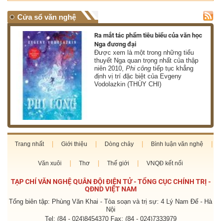
Cửa sổ văn nghệ
nh
Ra mắt tác phẩm tiêu biểu của văn học
Nga đương đại
g
Được xem là một trong những tiểu
thuyết Nga quan trọng nhất của thập
niên 2010,
Phi công
tiếp tục khẳng
định vị trí đặc biệt của Evgeny
Vodolazkin (THÙY CHI)
Trang nhất
Giới thiệu
Dòng chảy
Bình luận văn nghệ
Văn xuôi
Thơ
Thế giới
VNQĐ kết nối
TẠP CHÍ VĂN NGHỆ QUÂN ĐỘI ĐIỆN TỬ - TỔNG CỤC CHÍNH TRỊ -
QĐND VIỆT NAM
Tổng biên tập: Phùng Văn Khai - Tòa soạn và trị sự: 4 Lý Nam Đế - Hà
Nội
Tel: (84 - 024)8454370 Fax: (84 - 024)7333979