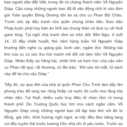
bao người dân đất Việt, trong đó có chàng thanh niên Võ Nguyên
Giáp. Cậu cùng những người bạn đã đi vận động chữ kí vào đơn
gửi Toàn quyền Đông Dương đòi ân xá cho cụ Phan Bội Châu.
Trước sức ép đấu tranh của quần chúng nhân dân, thực dân
Pháp buộc phải hủy bản án khổ sai chung thân và đưa cụ về Huế
giam lỏng. Tại ngôi nhà tranh đơn sơ trên dốc Bến Ngự, ở tuổi
14, 15 đầy nhiệt huyết, thứ năm hàng tuần Võ Nguyên Giáp
thường đến nghe cụ giảng giải, bình văn, ngâm thơ. Những bài
thơ của cụ có sức thu hút mạnh mẽ đối với tâm hồn Võ Nguyên
Giáp. Nhận thấy sự hăng hái, nhiệt tình và ham học của cậu nên
cụ Phan rất quý, rất thương, có lần bảo: “Khi nào tôi mất, tủ sách
này để lại cho cậu Giáp.”
Tiếp đó, sự qua đời của nhà ái quốc Phan Chu Trinh làm dấy lên
phong trào để tang lan rộng khắp cả nước lôi cuốn mọi tầng lớp
nhân dân. Tại Huế, nhiều cuộc truy điệu tổ chức rầm rộ trong
thành phố. Do Trường Quốc học tìm mọi cách ngăn cấm, Võ
Nguyên Giáp cùng những người bạn đã lập bàn thờ với đủ lư
đồng, giá nến, khói hương nghi ngút, ai nấy đều đeo băng tang
cúi đầu tuyên thệ trước hương hồn nhà chí sĩ yêu nước. Trước sự