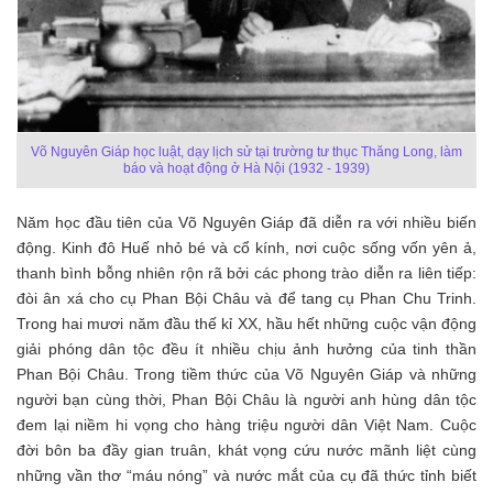
Võ Nguyên Giáp học luật, dạy lịch sử tại trường tư thục Thăng Long, làm
báo và hoạt động ở Hà Nội (1932 - 1939)
Năm học đầu tiên của Võ Nguyên Giáp đã diễn ra với nhiều biến
động. Kinh đô Huế nhỏ bé và cổ kính, nơi cuộc sống vốn yên ả,
thanh bình bỗng nhiên rộn rã bởi các phong trào diễn ra liên tiếp:
đòi ân xá cho cụ Phan Bội Châu và để tang cụ Phan Chu Trinh.
Trong hai mươi năm đầu thế kỉ XX, hầu hết những cuộc vận động
giải phóng dân tộc đều ít nhiều chịu ảnh hưởng của tinh thần
Phan Bội Châu. Trong tiềm thức của Võ Nguyên Giáp và những
người bạn cùng thời, Phan Bội Châu là người anh hùng dân tộc
đem lại niềm hi vọng cho hàng triệu người dân Việt Nam. Cuộc
đời bôn ba đầy gian truân, khát vọng cứu nước mãnh liệt cùng
những vần thơ “máu nóng” và nước mắt của cụ đã thức tỉnh biết