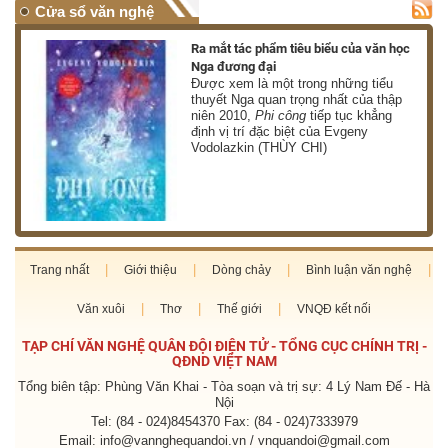
Cửa sổ văn nghệ
nh
Ra mắt tác phẩm tiêu biểu của văn học
Nga đương đại
g
Được xem là một trong những tiểu
thuyết Nga quan trọng nhất của thập
niên 2010,
Phi công
tiếp tục khẳng
định vị trí đặc biệt của Evgeny
Vodolazkin (THÙY CHI)
Trang nhất
Giới thiệu
Dòng chảy
Bình luận văn nghệ
Văn xuôi
Thơ
Thế giới
VNQĐ kết nối
TẠP CHÍ VĂN NGHỆ QUÂN ĐỘI ĐIỆN TỬ - TỔNG CỤC CHÍNH TRỊ -
QĐND VIỆT NAM
Tổng biên tập: Phùng Văn Khai - Tòa soạn và trị sự: 4 Lý Nam Đế - Hà
Nội
Tel: (84 - 024)8454370 Fax: (84 - 024)7333979
Email: info@vannghequandoi.vn / vnquandoi@gmail.com