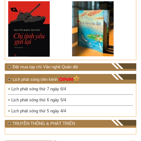
Đặt mua tạp chí Văn nghệ Quân đội
Lịch phát sóng trên kênh
Lịch phát sóng thứ 7 ngày 6/4
Lịch phát sóng thứ 6 ngày 5/4
Lịch phát sóng thứ 5 ngày 4/4
TRUYỀN THÔNG & PHÁT TRIỂN