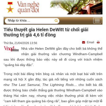
Toggle
navigati
Tiểu thuyết gia Helen DeWitt từ chối giải
thưởng trị giá 4,6 tỉ đồng
Email
Thứ Ba, 21/04/2026 13:56
Nhà văn Helen DeWitt gần đây cho biết bà không thể
nhận giải thưởng văn chương Windham-Campbell
sau khi được thông báo việc này sẽ đi cùng với trách nhiệm
“quảng bá dày đặc”.
Trong một bài đăng trên blog cá nhân và một loạt bài viết trên
mạng xã hội X gần đây, tác giả nổi tiếng với những cuốn sách
như
The Last Samurai, The Lightning Rods…
cho biết bà đã
được thông báo chiến thắng giải thưởng Windham-Campbell vào
tháng Hai năm nay, nhưng việc nhận thưởng phải đi kèm với
“cam kết tham gia quảng bá rộng rãi”, bao gồm góp mặt tại một lễ