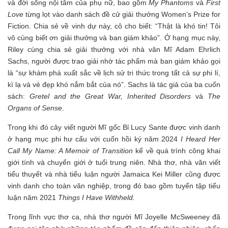
và đời sống nội tâm của phụ nữ, bao gồm
My Phantoms
và
First
Love
từng lọt vào danh sách đề cử giải thưởng Women’s Prize for
Fiction. Chia sẻ về vinh dự này, cô cho biết: “Thật là khó tin! Tôi
vô cùng biết ơn giải thưởng và ban giám khảo”. Ở hạng mục này,
Riley cùng chia sẻ giải thưởng với nhà văn Mĩ Adam Ehrlich
Sachs, người được trao giải nhờ tác phẩm mà ban giám khảo gọi
là “sự khám phá xuất sắc về lịch sử tri thức trong tất cả sự phi lí,
kì lạ và vẻ đẹp khó nắm bắt của nó”. Sachs là tác giả của ba cuốn
sách:
Gretel and the Great War, Inherited Disorders
và
The
Organs of Sense
.
Trong khi đó cây viết người Mĩ gốc Bỉ Lucy Sante được vinh danh
ở hạng mục phi hư cấu với cuốn hồi ký năm 2024
I Heard Her
Call My Name: A Memoir of Transition
kể về quá trình công khai
giới tính và chuyển giới ở tuổi trung niên. Nhà thơ, nhà văn viết
tiểu thuyết và nhà tiểu luận người Jamaica Kei Miller cũng được
vinh danh cho toàn văn nghiệp, trong đó bao gồm tuyển tập tiểu
luận năm 2021
Things I Have Withheld.
Trong lĩnh vực thơ ca, nhà thơ người Mĩ Joyelle McSweeney đã