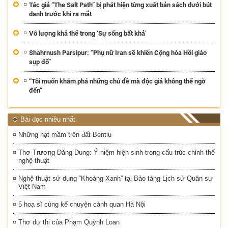
Tác giả “The Salt Path” bị phát hiện từng xuất bản sách dưới bút
danh trước khi ra mắt
Vô lượng khả thể trong ‘Sự sống bất khả’
Shahrnush Parsipur: “Phụ nữ Iran sẽ khiến Cộng hòa Hồi giáo
sụp đổ”
“Tôi muốn khám phá những chủ đề mà độc giả không thể ngờ
đến”
Bài đọc nhiều nhất
Những hạt mầm trên đất Bentiu
Thơ Trương Đăng Dung: Ý niệm hiện sinh trong cấu trúc chỉnh thể
nghệ thuật
Nghệ thuật sử dụng “Khoảng Xanh” tại Bảo tàng Lịch sử Quân sự
Việt Nam
5 hoạ sĩ cùng kể chuyện cảnh quan Hà Nội
Thơ dự thi của Phạm Quỳnh Loan