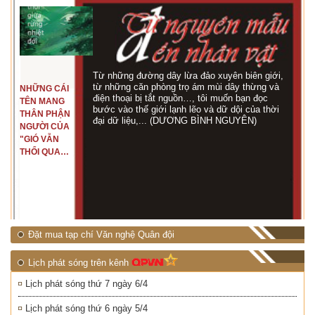
Từ những đường dây lừa đảo xuyên biên giới,
từ những căn phòng trọ ám mùi dây thừng và
NHỮNG CÁI
điện thoại bị tắt nguồn…, tôi muốn bạn đọc
TÊN MANG
bước vào thế giới lạnh lẽo và dữ dội của thời
THÂN PHẬN
đại dữ liệu,... (DƯƠNG BÌNH NGUYÊN)
NGƯỜI CỦA
"GIÓ VẪN
THỔI QUA
RỪNG
NHIỆT ĐỚI"
Đặt mua tạp chí Văn nghệ Quân đội
Lịch phát sóng trên kênh
Lịch phát sóng thứ 7 ngày 6/4
Lịch phát sóng thứ 6 ngày 5/4