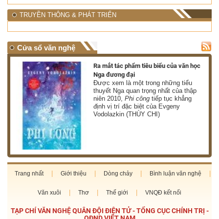
TRUYỀN THÔNG & PHÁT TRIỂN
Cửa sổ văn nghệ
nh
Ra mắt tác phẩm tiêu biểu của văn học
Nga đương đại
g
Được xem là một trong những tiểu
thuyết Nga quan trọng nhất của thập
niên 2010,
Phi công
tiếp tục khẳng
định vị trí đặc biệt của Evgeny
Vodolazkin (THÙY CHI)
Trang nhất
Giới thiệu
Dòng chảy
Bình luận văn nghệ
Văn xuôi
Thơ
Thế giới
VNQĐ kết nối
TẠP CHÍ VĂN NGHỆ QUÂN ĐỘI ĐIỆN TỬ - TỔNG CỤC CHÍNH TRỊ -
QĐND VIỆT NAM