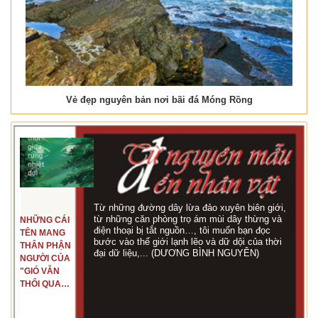
Vẻ đẹp nguyên bản nơi bãi đá Móng Rồng
Từ những đường dây lừa đảo xuyên biên giới,
từ những căn phòng trọ ám mùi dây thừng và
NHỮNG CÁI
điện thoại bị tắt nguồn…, tôi muốn bạn đọc
TÊN MANG
bước vào thế giới lạnh lẽo và dữ dội của thời
THÂN PHẬN
đại dữ liệu,... (DƯƠNG BÌNH NGUYÊN)
NGƯỜI CỦA
"GIÓ VẪN
THỔI QUA
RỪNG
NHIỆT ĐỚI"