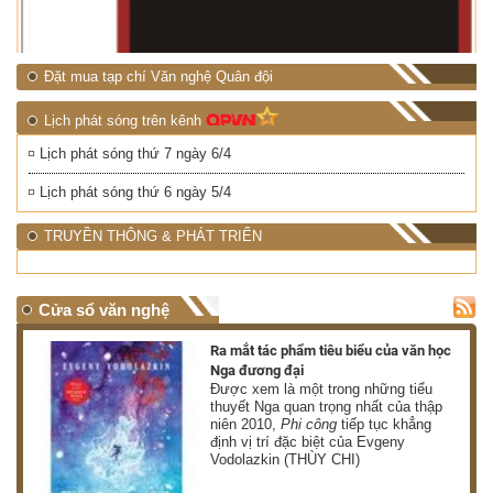
Đặt mua tạp chí Văn nghệ Quân đội
Lịch phát sóng trên kênh
Lịch phát sóng thứ 7 ngày 6/4
Lịch phát sóng thứ 6 ngày 5/4
TRUYỀN THÔNG & PHÁT TRIỂN
Cửa sổ văn nghệ
nh
Ra mắt tác phẩm tiêu biểu của văn học
Nga đương đại
g
Được xem là một trong những tiểu
thuyết Nga quan trọng nhất của thập
niên 2010,
Phi công
tiếp tục khẳng
định vị trí đặc biệt của Evgeny
Vodolazkin (THÙY CHI)