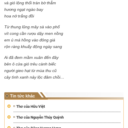
và gió lộng thổi tràn bờ thẳm
hương ngạt ngào bay
hoa nở trắng đồi
Từ thung lũng mây sà vào phố
vít cong cần rượu dậy men nồng
em ủ má hồng vào đông giá
rộn ràng khuấy động ngày sang
Ai đã đem mầm xuân đến đây
bên ô cửa gió trêu cành biếc
người gieo hạt từ mùa thu cũ
cây tình xanh nảy lộc đâm chồi…
Tin tức khác
Thơ của Hữu Việt
Thơ của Nguyễn Thúy Quỳnh