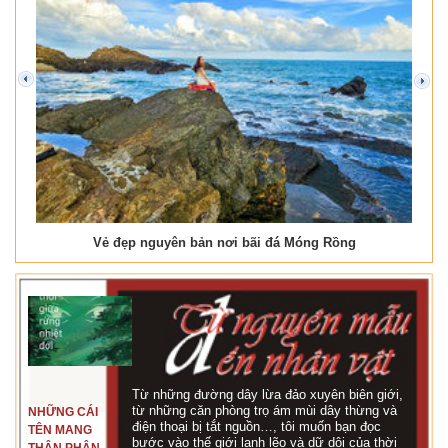
prev
next
Vẻ đẹp nguyên bản nơi bãi đá Móng Rồng
Từ những đường dây lừa đảo xuyên biên giới,
từ những căn phòng trọ ám mùi dây thừng và
NHỮNG CÁI
điện thoại bị tắt nguồn…, tôi muốn bạn đọc
TÊN MANG
bước vào thế giới lạnh lẽo và dữ dội của thời