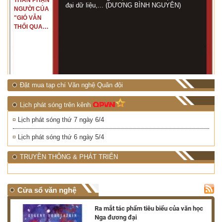
THÂN PHẬN
đại dữ liệu,... (DƯƠNG BÌNH NGUYÊN)
NGƯỜI CỦA
"GIÓ VẪN
THỔI QUA
RỪNG
NHIỆT ĐỚI"
Đặt mua tạp chí Văn nghệ Quân đội
Lịch phát sóng trên kênh
Lịch phát sóng thứ 7 ngày 6/4
Lịch phát sóng thứ 6 ngày 5/4
TRUYỀN THÔNG & PHÁT TRIỂN
Cửa sổ văn nghệ
nh
Ra mắt tác phẩm tiêu biểu của văn học
Nga đương đại