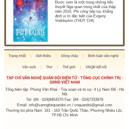
g
Được xem là một trong những tiểu
thuyết Nga quan trọng nhất của thập
niên 2010,
Phi công
tiếp tục khẳng
định vị trí đặc biệt của Evgeny
Vodolazkin (THÙY CHI)
Trang nhất
Giới thiệu
Dòng chảy
Bình luận văn nghệ
Văn xuôi
Thơ
Thế giới
VNQĐ kết nối
TẠP CHÍ VĂN NGHỆ QUÂN ĐỘI ĐIỆN TỬ - TỔNG CỤC CHÍNH TRỊ -
QĐND VIỆT NAM
Tổng biên tập: Phùng Văn Khai - Tòa soạn và trị sự: 4 Lý Nam Đế - Hà
Nội
Tel: (84 - 024)8454370 Fax: (84 - 024)7333979
Email: info@vannghequandoi.vn / vnquandoi@gmail.com
Thường trú phía Nam: 161 - 163 Trần Quốc Thảo, Phường Nhiêu Lộc,
TP.Hồ Chí Minh