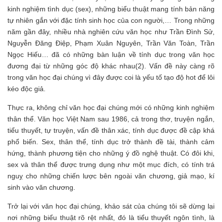
kinh nghiệm tình dục (sex), những biểu thuật mang tính bản năng
tự nhiên gắn với đặc tính sinh học của con người,… Trong những
năm gần đây, nhiều nhà nghiên cứu văn học như Trần Đình Sử,
Nguyễn Đăng Điệp, Phạm Xuân Nguyên, Trần Văn Toàn, Trần
Ngọc Hiếu… đã có những bàn luận về tính dục trong văn học
đương đại từ những góc độ khác nhau(2). Vấn đề này càng rõ
trong văn học đại chúng vì đây được coi là yếu tố tạo độ hot để lôi
kéo độc giả.
Thực ra, không chỉ văn học đại chúng mới có những kinh nghiệm
thân thể. Văn học Việt Nam sau 1986, cả trong thơ, truyện ngắn,
tiểu thuyết, tự truyện, vấn đề thân xác, tính dục được đề cập khá
phổ biến. Sex, thân thể, tính dục trở thành đề tài, thành cảm
hứng, thành phương tiện cho những ý đồ nghệ thuật. Có đôi khi,
sex và thân thể được trưng dụng như một mục đích, có tính trá
nguỵ cho những chiến lược bên ngoài văn chương, giả mạo, kí
sinh vào văn chương.
Trở lại với văn học đại chúng, khảo sát của chúng tôi sẽ dừng lại
nơi những biểu thuật rõ rệt nhất, đó là tiểu thuyết ngôn tình, là