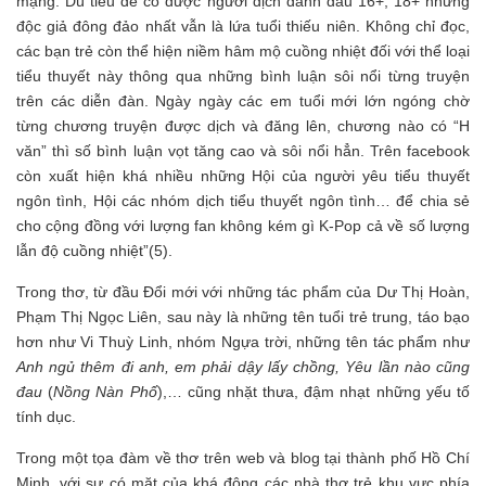
mạng. Dù tiêu đề có được người dịch đánh dấu 16+, 18+ nhưng
độc giả đông đảo nhất vẫn là lứa tuổi thiếu niên. Không chỉ đọc,
các bạn trẻ còn thể hiện niềm hâm mộ cuồng nhiệt đối với thể loại
tiểu thuyết này thông qua những bình luận sôi nổi từng truyện
trên các diễn đàn. Ngày ngày các em tuổi mới lớn ngóng chờ
từng chương truyện được dịch và đăng lên, chương nào có “H
văn” thì số bình luận vọt tăng cao và sôi nổi hẳn. Trên facebook
còn xuất hiện khá nhiều những Hội của người yêu tiểu thuyết
ngôn tình, Hội các nhóm dịch tiểu thuyết ngôn tình… để chia sẻ
cho cộng đồng với lượng fan không kém gì K-Pop cả về số lượng
lẫn độ cuồng nhiệt”(5).
Trong thơ, từ đầu Đổi mới với những tác phẩm của Dư Thị Hoàn,
Phạm Thị Ngọc Liên, sau này là những tên tuổi trẻ trung, táo bạo
hơn như Vi Thuỳ Linh, nhóm Ngựa trời, những tên tác phẩm như
Anh ngủ thêm đi anh, em phải dậy lấy chồng, Yêu lần nào cũng
đau
(
Nồng Nàn Phố
),… cũng nhặt thưa, đậm nhạt những yếu tố
tính dục.
Trong một tọa đàm về thơ trên web và blog tại thành phố Hồ Chí
Minh, với sự có mặt của khá đông các nhà thơ trẻ khu vực phía