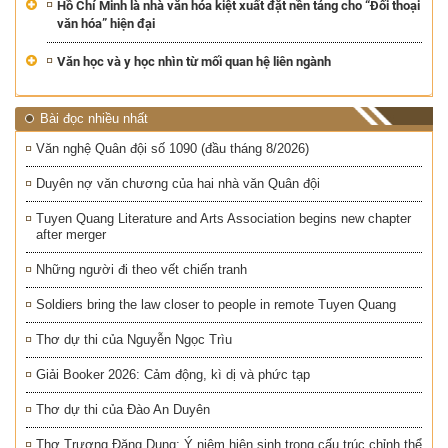
Hồ Chí Minh là nhà văn hóa kiệt xuất đặt nền tảng cho “Đối thoại
văn hóa” hiện đại
Văn học và y học nhìn từ mối quan hệ liên ngành
Bài đọc nhiều nhất
Văn nghệ Quân đội số 1090 (đầu tháng 8/2026)
Duyên nợ văn chương của hai nhà văn Quân đội
Tuyen Quang Literature and Arts Association begins new chapter
after merger
Những người đi theo vết chiến tranh
Soldiers bring the law closer to people in remote Tuyen Quang
Thơ dự thi của Nguyễn Ngọc Trìu
Giải Booker 2026: Cảm động, kì dị và phức tạp
Thơ dự thi của Đào An Duyên
Thơ Trương Đăng Dung: Ý niệm hiện sinh trong cấu trúc chỉnh thể