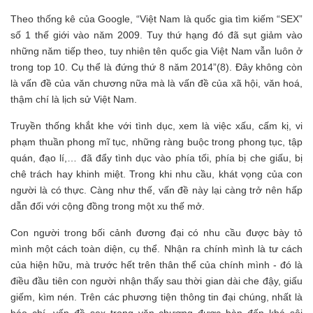
Theo thống kê của Google, “Việt Nam là quốc gia tìm kiếm “SEX”
số 1 thế giới vào năm 2009. Tuy thứ hạng đó đã sụt giảm vào
những năm tiếp theo, tuy nhiên tên quốc gia Việt Nam vẫn luôn ở
trong top 10. Cụ thể là đứng thứ 8 năm 2014”(8). Đây không còn
là vấn đề của văn chương nữa mà là vấn đề của xã hội, văn hoá,
thậm chí là lịch sử Việt Nam.
Truyền thống khắt khe với tình dục, xem là việc xấu, cấm kị, vi
phạm thuần phong mĩ tục, những ràng buộc trong phong tục, tập
quán, đạo lí,… đã đẩy tình dục vào phía tối, phía bị che giấu, bị
chê trách hay khinh miệt. Trong khi nhu cầu, khát vọng của con
người là có thực. Càng như thế, vấn đề này lại càng trở nên hấp
dẫn đối với cộng đồng trong một xu thế mở.
Con người trong bối cảnh đương đại có nhu cầu được bày tỏ
mình một cách toàn diện, cụ thể. Nhận ra chính mình là tư cách
của hiện hữu, mà trước hết trên thân thể của chính mình - đó là
điều đầu tiên con người nhận thấy sau thời gian dài che đậy, giấu
giếm, kìm nén. Trên các phương tiện thông tin đại chúng, nhất là