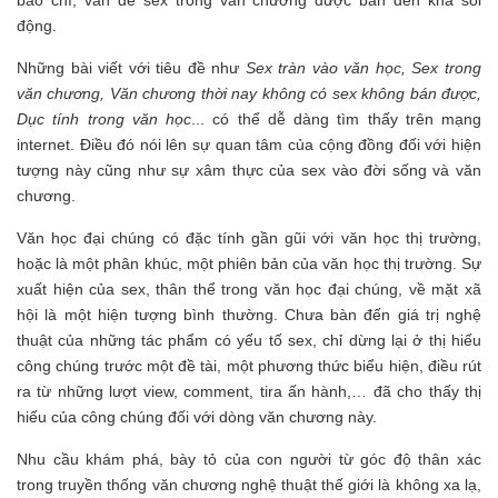
báo chí, vấn đề sex trong văn chương được bàn đến khá sôi
động.
Những bài viết với tiêu đề như
Sex tràn vào văn học, Sex trong
văn chương, Văn chương thời nay không có sex không bán được,
Dục tính trong văn học
... có thể dễ dàng tìm thấy trên mạng
internet. Điều đó nói lên sự quan tâm của cộng đồng đối với hiện
tượng này cũng như sự xâm thực của sex vào đời sống và văn
chương.
Văn học đại chúng có đặc tính gần gũi với văn học thị trường,
hoặc là một phân khúc, một phiên bản của văn học thị trường. Sự
xuất hiện của sex, thân thể trong văn học đại chúng, về mặt xã
hội là một hiện tượng bình thường. Chưa bàn đến giá trị nghệ
thuật của những tác phẩm có yếu tố sex, chỉ dừng lại ở thị hiếu
công chúng trước một đề tài, một phương thức biểu hiện, điều rút
ra từ những lượt view, comment, tira ấn hành,… đã cho thấy thị
hiếu của công chúng đối với dòng văn chương này.
Nhu cầu khám phá, bày tỏ của con người từ góc độ thân xác
trong truyền thống văn chương nghệ thuật thế giới là không xa lạ,