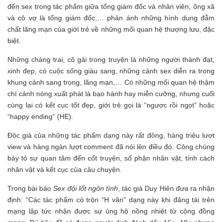
đến sex trong tác phẩm giữa tổng giám đốc và nhân viên, ông xã
và cô vợ là tổng giám đốc,… phản ánh những hình dung đẫm
chất lãng mạn của giới trẻ về những mối quan hệ thượng lưu, đặc
biệt.
Những chàng trai, cô gái trong truyện là những người thành đạt,
xinh đẹp, có cuộc sống giàu sang, những cảnh sex diễn ra trong
khung cảnh sang trọng, lãng mạn,… Có những mối quan hệ thậm
chí cảnh nóng xuất phát là bạo hành hay miễn cưỡng, nhưng cuối
cùng lại có kết cục tốt đẹp, giới trẻ gọi là “ngược rồi ngọt” hoặc
“happy ending” (HE).
Độc giả của những tác phẩm dạng này rất đông, hàng triệu lượt
view và hàng ngàn lượt comment đã nói lên điều đó. Công chúng
bày tỏ sự quan tâm đến cốt truyện, số phận nhân vật, tính cách
nhân vật và kết cục của câu chuyện.
Trong bài báo
Sex đội lốt ngôn tình
, tác giả Duy Hiên đưa ra nhận
định: “Các tác phẩm có trộn “H văn” dạng này khi đăng tải trên
mạng lập tức nhận được sự ủng hộ nồng nhiệt từ cộng đồng