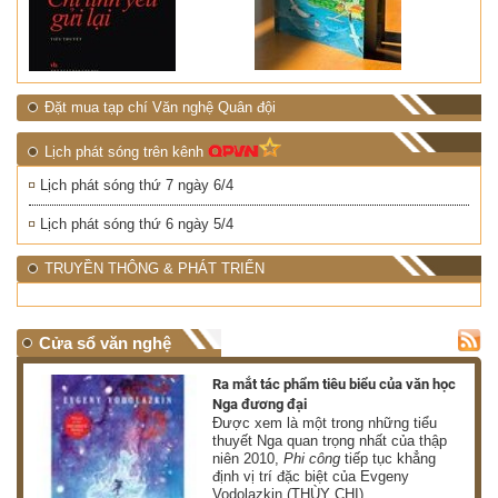
Đặt mua tạp chí Văn nghệ Quân đội
Lịch phát sóng trên kênh
Lịch phát sóng thứ 7 ngày 6/4
Lịch phát sóng thứ 6 ngày 5/4
TRUYỀN THÔNG & PHÁT TRIỂN
Cửa sổ văn nghệ
nh
Ra mắt tác phẩm tiêu biểu của văn học
Nga đương đại
g
Được xem là một trong những tiểu
thuyết Nga quan trọng nhất của thập
niên 2010,
Phi công
tiếp tục khẳng
định vị trí đặc biệt của Evgeny
Vodolazkin (THÙY CHI)