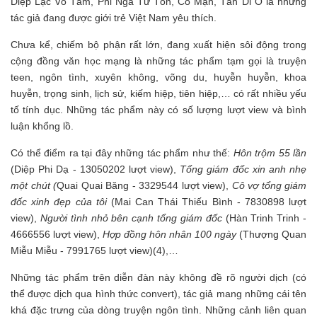
Diệp Lạc Vô Tâm, Phỉ Ngã Tư Tồn, Cố Mạn, Tân Di Ổ là những
tác giả đang được giới trẻ Việt Nam yêu thích.
Chưa kể, chiếm bộ phận rất lớn, đang xuất hiện sôi động trong
cộng đồng văn học mạng là những tác phẩm tạm gọi là truyện
teen, ngôn tình, xuyên không, võng du, huyễn huyễn, khoa
huyễn, trọng sinh, lịch sử, kiếm hiệp, tiên hiệp,… có rất nhiều yếu
tố tính dục. Những tác phẩm này có số lượng lượt view và bình
luận khổng lồ.
Có thể điểm ra tại đây những tác phẩm như thế:
Hôn trộm 55 lần
(Diệp Phi Dạ - 13050202 lượt view),
Tổng giám đốc xin anh nhẹ
một chút (
Quai Quai Băng - 3329544 lượt view),
Cô vợ tổng giám
đốc xinh đẹp của tôi
(Mai Can Thái Thiếu Bình - 7830898 lượt
view),
Người tình nhỏ bên cạnh tổng giám đốc
(Hàn Trinh Trinh -
4666556 lượt view),
Hợp đồng hôn nhân 100 ngày
(Thượng Quan
Miễu Miễu - 7991765 lượt view)(4),…
Những tác phẩm trên diễn đàn này không đề rõ người dịch (có
thể được dịch qua hình thức convert), tác giả mang những cái tên
khá đặc trưng của dòng truyện ngôn tình. Những cảnh liên quan