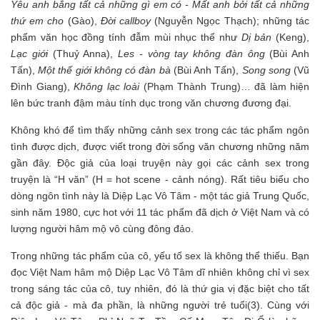
Yêu anh bằng tất cả những gì em có - Mất anh bởi tất cả những
thứ em cho
(Gào),
Đời callboy
(Nguyễn Ngọc Thạch); những tác
phẩm văn học đồng tính đẫm mùi nhục thể như
Dị bản
(Keng),
Lạc giới
(Thuỷ Anna),
Les - vòng tay không đàn ông
(Bùi Anh
Tấn),
Một thế giới không có đàn bà
(Bùi Anh Tấn),
Song song
(Vũ
Đình Giang),
Không lạc loài
(Phạm Thành Trung)… đã làm hiện
lên bức tranh đậm màu tính dục trong văn chương đương đại.
Không khó để tìm thấy những cảnh sex trong các tác phẩm ngôn
tình được dịch, được viết trong đời sống văn chương những năm
gần đây. Độc giả của loại truyện này gọi các cảnh sex trong
truyện là “H văn” (H = hot scene - cảnh nóng). Rất tiêu biểu cho
dòng ngôn tình này là Diệp Lạc Vô Tâm - một tác giả Trung Quốc,
sinh năm 1980, cực hot với 11 tác phẩm đã dịch ở Việt Nam và có
lượng người hâm mộ vô cùng đông đảo.
Trong những tác phẩm của cô, yếu tố sex là không thể thiếu. Bạn
đọc Việt Nam hâm mộ Diệp Lạc Vô Tâm dĩ nhiên không chỉ vì sex
trong sáng tác của cô, tuy nhiên, đó là thứ gia vị đặc biệt cho tất
cả độc giả - mà đa phần, là những người trẻ tuổi(3). Cùng với