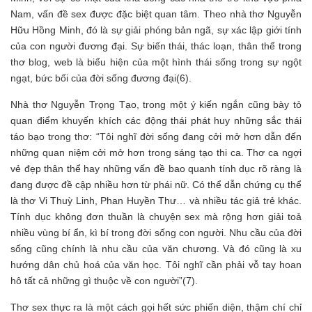
Nam, vấn đề sex được đặc biệt quan tâm. Theo nhà thơ Nguyễn
Hữu Hồng Minh, đó là sự giải phóng bản ngã, sự xác lập giới tính
của con người đương đại. Sự biến thái, thác loạn, thân thể trong
thơ blog, web là biểu hiện của một hình thái sống trong sự ngột
ngạt, bức bối của đời sống đương đại(6).
Nhà thơ Nguyễn Trọng Tạo, trong một ý kiến ngắn cũng bày tỏ
quan điểm khuyến khích các động thái phát huy những sắc thái
táo bạo trong thơ: “Tôi nghĩ đời sống đang cởi mở hơn dẫn đến
những quan niệm cởi mở hơn trong sáng tạo thi ca. Thơ ca ngợi
vẻ đẹp thân thể hay những vấn đề bao quanh tính dục rõ ràng là
đang được đề cập nhiều hơn từ phái nữ. Có thể dẫn chứng cụ thể
là thơ Vi Thuỳ Linh, Phan Huyền Thư… và nhiều tác giả trẻ khác.
Tính dục không đơn thuần là chuyện sex mà rộng hơn giải toả
nhiều vùng bí ẩn, kì bí trong đời sống con người. Nhu cầu của đời
sống cũng chính là nhu cầu của văn chương. Và đó cũng là xu
hướng dân chủ hoá của văn học. Tôi nghĩ cần phải vỗ tay hoan
hô tất cả những gì thuộc về con người”(7).
Thơ sex thực ra là một cách gọi hết sức phiến diện, thậm chí chỉ