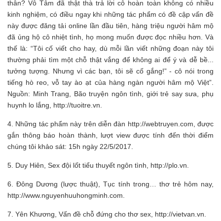
thân? Vô Tâm đã thật thà trả lời cô hoàn toàn không có nhiều
kinh nghiệm, có điều ngay khi những tác phẩm có đề cập vấn đề
này được đăng tải online lần đầu tiên, hàng triệu người hâm mộ
đã ủng hộ cô nhiệt tình, họ mong muốn được đọc nhiều hơn. Và
thế là: “Tôi cố viết cho hay, dù mỗi lần viết những đoạn này tôi
thường phải tìm một chỗ thật vắng để không ai để ý và dễ bề...
tưởng tượng. Nhưng vì các bạn, tôi sẽ cố gắng!” - cô nói trong
tiếng hò reo, vỗ tay ào ạt của hàng ngàn người hâm mộ Việt”.
Nguồn: Minh Trang, Bão truyện ngôn tình, giới trẻ say sưa, phụ
huynh lo lắng, http://tuoitre.vn.
4. Những tác phẩm này trên diễn đàn http://webtruyen.com, được
gắn thông báo hoàn thành, lượt view được tính đến thời điểm
chúng tôi khảo sát: 15h ngày 22/5/2017.
5. Duy Hiên, Sex đội lốt tiểu thuyết ngôn tình, http://plo.vn.
6. Đông Dương (lược thuật), Tục tính trong… thơ trẻ hôm nay,
http://www.nguyenhuuhongminh.com.
7. Yên Khương, Vấn đề chỗ đứng cho thơ sex, http://vietvan.vn.