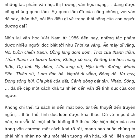
những tác phẩm văn học thị trường, văn học mạng,… đang được
công chúng quan tâm. Sự quan tâm đó của công chúng, với vấn
đề sex, thân thể, nói lên điều gì về trạng thái sống của con người
đương đại?
Nhìn lại văn học Việt Nam từ 1986 đến nay, những tác phẩm
được nhiều người đọc biết tới như
Thời xa vắng, Ăn mày dĩ vãng,
Nỗi buồn chiến tranh, Đồng làng đom đóm, Thời của thánh thần,
Thần thánh và bươm bướm, Không có vua, Những bài học nông
thôn, Gạ tình lấy điểm, Tiểu long nữ, Hậu thiên đường, Maria
Sến, Thiên sứ, I am đàn bà, Người đi vắng, Bóng đè, Vu quy,
Dòng sông hủi, Gia phả của đất, Cánh đồng bất tận, Nháp, Sông,
… đã đề cập một cách khá tự nhiên đến vấn đề tình dục của con
người.
Không chỉ thế, từ sách in đến mặt báo, từ tiểu thuyết đến truyện
ngắn,… thân thể, tình dục luôn được khai thác. Dù với mục đích
nào, sex vẫn là một phần không thể thiếu. Sự hiện diện của sex
trong văn chương một cách khá rõ rệt, mạnh bạo buộc chúng ta
phải nhìn nhận nó như một hiện tượng văn hóa, xã hội, liên quan