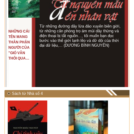
Từ những đường dây lừa đảo xuyên biên giới,
từ những căn phòng trọ ám mùi dây thừng và
NHỮNG CÁI
điện thoại bị tắt nguồn…, tôi muốn bạn đọc
TÊN MANG
bước vào thế giới lạnh lẽo và dữ dội của thời
THÂN PHẬN
đại dữ liệu,... (DƯƠNG BÌNH NGUYÊN)
NGƯỜI CỦA
"GIÓ VẪN
THỔI QUA
RỪNG
NHIỆT ĐỚI"
Sách từ Nhà số 4