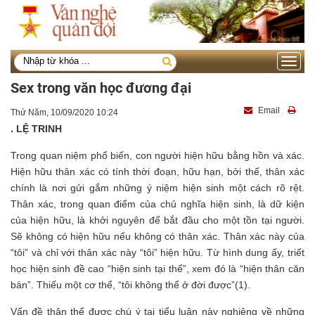
Toggle
navigati
Sex trong văn học đương đại
Email
Thứ Năm, 10/09/2020 10:24
. LỆ TRINH
Trong quan niệm phổ biến, con người hiện hữu bằng hồn và xác.
Hiện hữu thân xác có tính thời đoạn, hữu hạn, bởi thế, thân xác
chính là nơi gửi gắm những ý niệm hiện sinh một cách rõ rệt.
Thân xác, trong quan điểm của chủ nghĩa hiện sinh, là dữ kiện
của hiện hữu, là khởi nguyên để bắt đầu cho một tồn tại người.
Sẽ không có hiện hữu nếu không có thân xác. Thân xác này của
“tôi” và chỉ với thân xác này “tôi” hiện hữu. Từ hình dung ấy, triết
học hiện sinh đề cao “hiện sinh tại thể”, xem đó là “hiện thân căn
bản”. Thiếu một cơ thể, “tôi không thể ở đời được”(1).
Vấn đề thân thể được chú ý tại tiểu luận này nghiêng về những