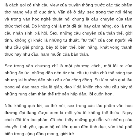
là cách gọi có tính câu view của truyền thông trước các tác phẩm
thơ mang yếu tố dục tính. Vấn đề ở đây, sex trong thơ nói riêng
và trong văn học nghệ thuật nói chung là câu chuyện của tâm
thức thời đại. Đó không chỉ là một đề tài hay cảm hứng, đó là nhu
cầu nhân sinh, xã hội. Sex, những câu chuyện của thân thể, giới
tính, không gì khác là những tự thuật, “tự thú” của con người về
nhu cầu giải phóng, bày tỏ bản thể, bản năng, khát vọng thành
thực hay nhu cầu, ham muốn của bản thân.
Sex trong văn chương chỉ là một phương cách, một lối ra của
những ẩn ức, những dồn nén từ nhu cầu tự thân chủ thể sáng tạo
nhưng lại hướng đến nhu cầu của cộng đồng. Sự kìm nén quá lâu
trong vẻ đạo mạo của lễ giáo, đạo lí đã khiến cho nhu cầu bày tỏ
những rung cảm thân thể trở nên hấp dẫn, lôi cuốn hơn.
Nếu không quá lời, có thể nói, sex trong các tác phẩm văn học
đương đại đang được xem là một yếu tố không thể thiếu. Ngay
cách đặt tên tác phẩm đã cho thấy những gợi dẫn về những câu
chuyện tình yêu, quan hệ có liên quan đến tình dục, vốn khá phổ
biến trong cộng đồng mạng, giới trẻ.