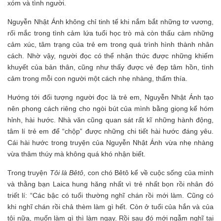
xóm và tình người.
Nguyễn Nhật Ánh không chỉ tinh tế khi nắm bắt những tơ vương,
rối mắc trong tình cảm lứa tuổi học trò mà còn thấu cảm những
cảm xúc, tâm trạng của trẻ em trong quá trình hình thành nhân
cách. Nhờ vậy, người đọc có thể nhận thức được những khiếm
khuyết của bản thân, cũng như thấy được vẻ đẹp tâm hồn, tình
cảm trong mỗi con người một cách nhẹ nhàng, thấm thía.
Hướng tới đối tượng người đọc là trẻ em, Nguyễn Nhật Ánh tạo
nên phong cách riêng cho ngòi bút của mình bằng giọng kể hóm
hỉnh, hài hước. Nhà văn cũng quan sát rất kĩ những hành động,
tâm lí trẻ em để “chộp” được những chi tiết hài hước đáng yêu.
Cái hài hước trong truyện của Nguyễn Nhật Ánh vừa nhẹ nhàng
vừa thâm thúy mà không quá khó nhận biết.
Trong truyện
Tôi là Bêtô
, con chó Bêtô kể về cuộc sống của mình
và thằng bạn Laica hung hăng nhất vì trẻ nhất bọn rồi nhân đó
triết lí: “Các bậc có tuổi thường nghĩ chán rồi mới làm. Cũng có
khi nghĩ chán rồi chả thèm làm gì hết. Còn ở tuổi của hắn và của
tôi nữa, muốn làm gì thì làm ngay. Rồi sau đó mới ngẫm nghĩ tại