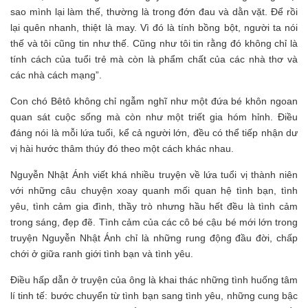
sao mình lại làm thế, thường là trong đớn đau và dằn vặt. Để rồi
lại quên nhanh, thiệt là may. Vì đó là tính bồng bột, người ta nói
thế và tôi cũng tin như thế. Cũng như tôi tin rằng đó không chỉ là
tính cách của tuổi trẻ mà còn là phẩm chất của các nhà thơ và
các nhà cách mạng”.
Con chó Bêtô không chỉ ngẫm nghĩ như một đứa bé khôn ngoan
quan sát cuộc sống mà còn như một triết gia hóm hỉnh. Điều
đáng nói là mỗi lứa tuổi, kể cả người lớn, đều có thể tiếp nhận dư
vị hài hước thâm thúy đó theo một cách khác nhau.
Nguyễn Nhật Ánh viết khá nhiều truyện về lứa tuổi vị thành niên
với những câu chuyện xoay quanh mối quan hệ tình bạn, tình
yêu, tình cảm gia đình, thầy trò nhưng hầu hết đều là tình cảm
trong sáng, đẹp đẽ. Tình cảm của các cô bé cậu bé mới lớn trong
truyện Nguyễn Nhật Ánh chỉ là những rung động đầu đời, chấp
chới ở giữa ranh giới tình bạn và tình yêu.
Điều hấp dẫn ở truyện của ông là khai thác những tình huống tâm
lí tinh tế: bước chuyển từ tình bạn sang tình yêu, những cung bậc