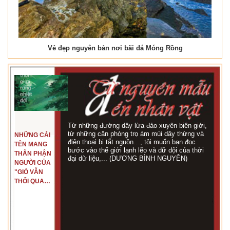
Vẻ đẹp nguyên bản nơi bãi đá Móng Rồng
Từ những đường dây lừa đảo xuyên biên giới,
từ những căn phòng trọ ám mùi dây thừng và
NHỮNG CÁI
điện thoại bị tắt nguồn…, tôi muốn bạn đọc
TÊN MANG
bước vào thế giới lạnh lẽo và dữ dội của thời
THÂN PHẬN
đại dữ liệu,... (DƯƠNG BÌNH NGUYÊN)
NGƯỜI CỦA
"GIÓ VẪN
THỔI QUA
RỪNG
NHIỆT ĐỚI"