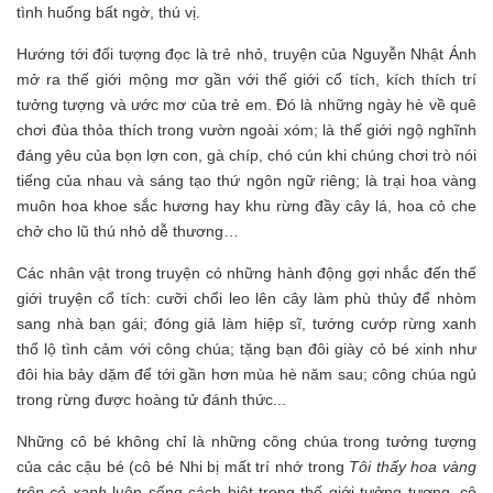
tình huống bất ngờ, thú vị.
Hướng tới đối tượng đọc là trẻ nhỏ, truyện của Nguyễn Nhật Ánh
mở ra thế giới mộng mơ gần với thế giới cổ tích, kích thích trí
tưởng tượng và ước mơ của trẻ em. Đó là những ngày hè về quê
chơi đùa thỏa thích trong vườn ngoài xóm; là thế giới ngộ nghĩnh
đáng yêu của bọn lợn con, gà chíp, chó cún khi chúng chơi trò nói
tiếng của nhau và sáng tạo thứ ngôn ngữ riêng; là trại hoa vàng
muôn hoa khoe sắc hương hay khu rừng đầy cây lá, hoa cỏ che
chở cho lũ thú nhỏ dễ thương…
Các nhân vật trong truyện có những hành động gợi nhắc đến thế
giới truyện cổ tích: cưỡi chổi leo lên cây làm phù thủy để nhòm
sang nhà bạn gái; đóng giả làm hiệp sĩ, tướng cướp rừng xanh
thổ lộ tình cảm với công chúa; tặng bạn đôi giày cỏ bé xinh như
đôi hia bảy dặm để tới gần hơn mùa hè năm sau; công chúa ngủ
trong rừng được hoàng tử đánh thức...
Những cô bé không chỉ là những công chúa trong tưởng tượng
của các cậu bé (cô bé Nhi bị mất trí nhớ trong
Tôi thấy hoa vàng
trên cỏ xanh
luôn sống cách biệt trong thế giới tưởng tượng, cô