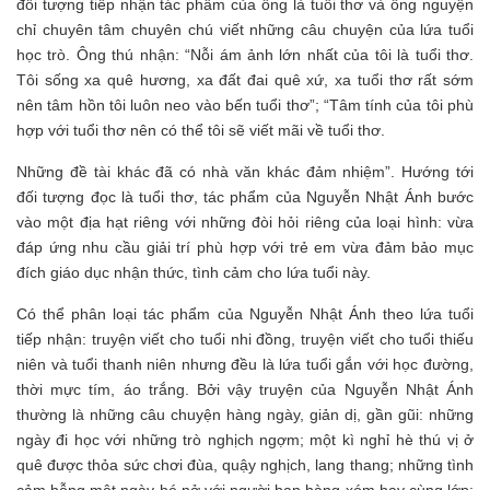
đối tượng tiếp nhận tác phẩm của ông là tuổi thơ và ông nguyện
chỉ chuyên tâm chuyên chú viết những câu chuyện của lứa tuổi
học trò. Ông thú nhận: “Nỗi ám ảnh lớn nhất của tôi là tuổi thơ.
Tôi sống xa quê hương, xa đất đai quê xứ, xa tuổi thơ rất sớm
nên tâm hồn tôi luôn neo vào bến tuổi thơ”; “Tâm tính của tôi phù
hợp với tuổi thơ nên có thể tôi sẽ viết mãi về tuổi thơ.
Những đề tài khác đã có nhà văn khác đảm nhiệm”. Hướng tới
đối tượng đọc là tuổi thơ, tác phẩm của Nguyễn Nhật Ánh bước
vào một địa hạt riêng với những đòi hỏi riêng của loại hình: vừa
đáp ứng nhu cầu giải trí phù hợp với trẻ em vừa đảm bảo mục
đích giáo dục nhận thức, tình cảm cho lứa tuổi này.
Có thể phân loại tác phẩm của Nguyễn Nhật Ánh theo lứa tuổi
tiếp nhận: truyện viết cho tuổi nhi đồng, truyện viết cho tuổi thiếu
niên và tuổi thanh niên nhưng đều là lứa tuổi gắn với học đường,
thời mực tím, áo trắng. Bởi vậy truyện của Nguyễn Nhật Ánh
thường là những câu chuyện hàng ngày, giản dị, gần gũi: những
ngày đi học với những trò nghịch ngợm; một kì nghỉ hè thú vị ở
quê được thỏa sức chơi đùa, quậy nghịch, lang thang; những tình
cảm bỗng một ngày hé nở với người bạn hàng xóm hay cùng lớp;