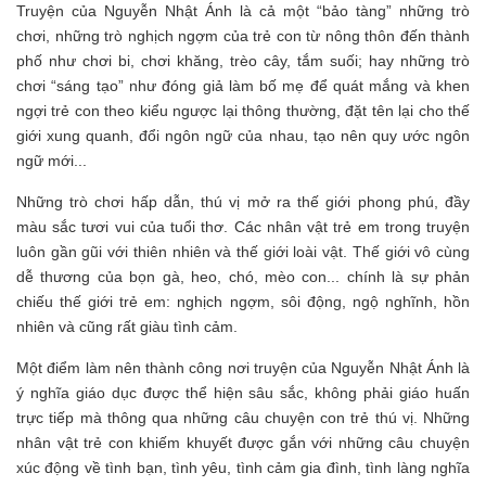
Truyện của Nguyễn Nhật Ánh là cả một “bảo tàng” những trò
chơi, những trò nghịch ngợm của trẻ con từ nông thôn đến thành
phố như chơi bi, chơi khăng, trèo cây, tắm suối; hay những trò
chơi “sáng tạo” như đóng giả làm bố mẹ để quát mắng và khen
ngợi trẻ con theo kiểu ngược lại thông thường, đặt tên lại cho thế
giới xung quanh, đổi ngôn ngữ của nhau, tạo nên quy ước ngôn
ngữ mới...
Những trò chơi hấp dẫn, thú vị mở ra thế giới phong phú, đầy
màu sắc tươi vui của tuổi thơ. Các nhân vật trẻ em trong truyện
luôn gần gũi với thiên nhiên và thế giới loài vật. Thế giới vô cùng
dễ thương của bọn gà, heo, chó, mèo con... chính là sự phản
chiếu thế giới trẻ em: nghịch ngợm, sôi động, ngộ nghĩnh, hồn
nhiên và cũng rất giàu tình cảm.
Một điểm làm nên thành công nơi truyện của Nguyễn Nhật Ánh là
ý nghĩa giáo dục được thể hiện sâu sắc, không phải giáo huấn
trực tiếp mà thông qua những câu chuyện con trẻ thú vị. Những
nhân vật trẻ con khiếm khuyết được gắn với những câu chuyện
xúc động về tình bạn, tình yêu, tình cảm gia đình, tình làng nghĩa