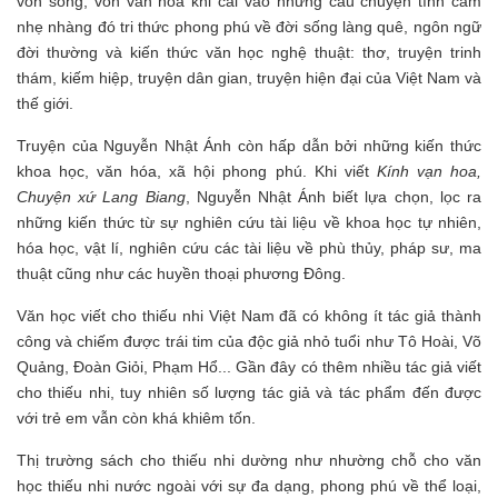
vốn sống, vốn văn hóa khi cài vào những câu chuyện tình cảm
nhẹ nhàng đó tri thức phong phú về đời sống làng quê, ngôn ngữ
đời thường và kiến thức văn học nghệ thuật: thơ, truyện trinh
thám, kiếm hiệp, truyện dân gian, truyện hiện đại của Việt Nam và
thế giới.
Truyện của Nguyễn Nhật Ánh còn hấp dẫn bởi những kiến thức
khoa học, văn hóa, xã hội phong phú. Khi viết
Kính vạn hoa,
Chuyện xứ Lang Biang
, Nguyễn Nhật Ánh biết lựa chọn, lọc ra
những kiến thức từ sự nghiên cứu tài liệu về khoa học tự nhiên,
hóa học, vật lí, nghiên cứu các tài liệu về phù thủy, pháp sư, ma
thuật cũng như các huyền thoại phương Đông.
Văn học viết cho thiếu nhi Việt Nam đã có không ít tác giả thành
công và chiếm được trái tim của độc giả nhỏ tuổi như Tô Hoài, Võ
Quảng, Đoàn Giỏi, Phạm Hổ... Gần đây có thêm nhiều tác giả viết
cho thiếu nhi, tuy nhiên số lượng tác giả và tác phẩm đến được
với trẻ em vẫn còn khá khiêm tốn.
Thị trường sách cho thiếu nhi dường như nhường chỗ cho văn
học thiếu nhi nước ngoài với sự đa dạng, phong phú về thể loại,