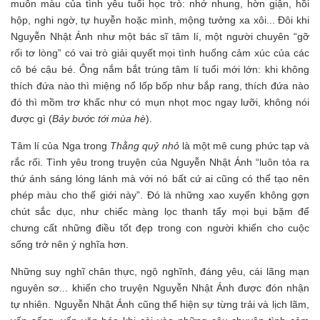
muôn màu của tình yêu tuổi học trò: nhớ nhung, hờn giận, hồi
hộp, nghi ngờ, tự huyễn hoặc mình, mộng tưởng xa xôi... Đôi khi
Nguyễn Nhật Ánh như một bác sĩ tâm lí, một người chuyên “gỡ
rối tơ lòng” có vai trò giải quyết mọi tình huống cảm xúc của các
cô bé cậu bé. Ông nắm bắt trúng tâm lí tuổi mới lớn: khi không
thích đứa nào thì miệng nổ lốp bốp như bắp rang, thích đứa nào
đó thì mồm trơ khấc như có mụn nhọt mọc ngay lưỡi, không nói
được gì (
Bảy bước tới mùa hè
).
Tâm lí của Nga trong
Thằng quỷ nhỏ
là một mê cung phức tạp và
rắc rối. Tình yêu trong truyện của Nguyễn Nhật Ánh “luôn tỏa ra
thứ ánh sáng lóng lánh mà với nó bất cứ ai cũng có thể tạo nên
phép màu cho thế giới này”. Đó là những xao xuyến không gợn
chút sắc dục, như chiếc màng lọc thanh tẩy mọi bụi bặm để
chưng cất những điều tốt đẹp trong con người khiến cho cuộc
sống trở nên ý nghĩa hơn.
Những suy nghĩ chân thực, ngộ nghĩnh, đáng yêu, cái lãng mạn
nguyên sơ... khiến cho truyện Nguyễn Nhật Ánh được đón nhận
tự nhiên. Nguyễn Nhật Ánh cũng thể hiện sự từng trải và lịch lãm,