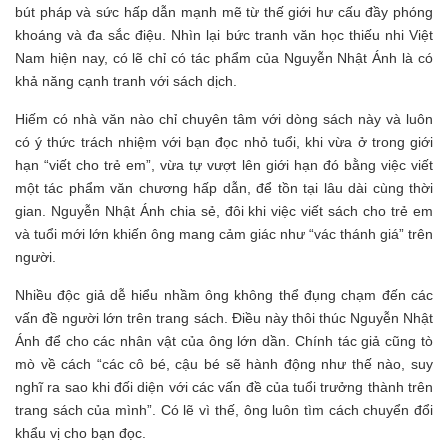
bút pháp và sức hấp dẫn mạnh mẽ từ thế giới hư cấu đầy phóng
khoáng và đa sắc điệu. Nhìn lại bức tranh văn học thiếu nhi Việt
Nam hiện nay, có lẽ chỉ có tác phẩm của Nguyễn Nhật Ánh là có
khả năng cạnh tranh với sách dịch.
Hiếm có nhà văn nào chỉ chuyên tâm với dòng sách này và luôn
có ý thức trách nhiệm với bạn đọc nhỏ tuổi, khi vừa ở trong giới
hạn “viết cho trẻ em”, vừa tự vượt lên giới hạn đó bằng việc viết
một tác phẩm văn chương hấp dẫn, để tồn tại lâu dài cùng thời
gian. Nguyễn Nhật Ánh chia sẻ, đôi khi việc viết sách cho trẻ em
và tuổi mới lớn khiến ông mang cảm giác như “vác thánh giá” trên
người.
Nhiều độc giả dễ hiểu nhầm ông không thể đụng chạm đến các
vấn đề người lớn trên trang sách. Điều này thôi thúc Nguyễn Nhật
Ánh để cho các nhân vật của ông lớn dần. Chính tác giả cũng tò
mò về cách “các cô bé, cậu bé sẽ hành động như thế nào, suy
nghĩ ra sao khi đối diện với các vấn đề của tuổi trưởng thành trên
trang sách của mình”. Có lẽ vì thế, ông luôn tìm cách chuyển đổi
khẩu vị cho bạn đọc.