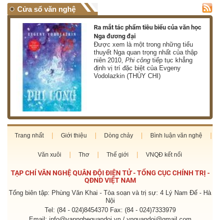
Cửa sổ văn nghệ
nh
Ra mắt tác phẩm tiêu biểu của văn học
Nga đương đại
g
Được xem là một trong những tiểu
thuyết Nga quan trọng nhất của thập
niên 2010,
Phi công
tiếp tục khẳng
định vị trí đặc biệt của Evgeny
Vodolazkin (THÙY CHI)
Trang nhất
Giới thiệu
Dòng chảy
Bình luận văn nghệ
Văn xuôi
Thơ
Thế giới
VNQĐ kết nối
TẠP CHÍ VĂN NGHỆ QUÂN ĐỘI ĐIỆN TỬ - TỔNG CỤC CHÍNH TRỊ -
QĐND VIỆT NAM
Tổng biên tập: Phùng Văn Khai - Tòa soạn và trị sự: 4 Lý Nam Đế - Hà
Nội
Tel: (84 - 024)8454370 Fax: (84 - 024)7333979
Email: info@vannghequandoi.vn / vnquandoi@gmail.com