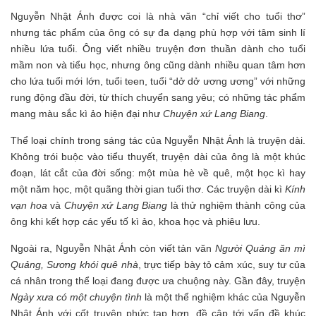
Nguyễn Nhật Ánh được coi là nhà văn “chỉ viết cho tuổi thơ”
nhưng tác phẩm của ông có sự đa dạng phù hợp với tâm sinh lí
nhiều lứa tuổi. Ông viết nhiều truyện đơn thuần dành cho tuổi
mầm non và tiểu học, nhưng ông cũng dành nhiều quan tâm hơn
cho lứa tuổi mới lớn, tuổi teen, tuổi “dở dở ương ương” với những
rung động đầu đời, từ thích chuyển sang yêu; có những tác phẩm
mang màu sắc kì ảo hiện đại như
Chuyện xứ Lang Biang
.
Thể loại chính trong sáng tác của Nguyễn Nhật Ánh là truyện dài.
Không trói buộc vào tiểu thuyết, truyện dài của ông là một khúc
đoạn, lát cắt của đời sống: một mùa hè về quê, một học kì hay
một năm học, một quãng thời gian tuổi thơ. Các truyện dài kì
Kính
vạn hoa
và
Chuyện xứ Lang Biang
là thử nghiệm thành công của
ông khi kết hợp các yếu tố kì ảo, khoa học và phiêu lưu.
Ngoài ra, Nguyễn Nhật Ánh còn viết tản văn
Người Quảng ăn mì
Quảng, Sương khói quê nhà
, trực tiếp bày tỏ cảm xúc, suy tư của
cá nhân trong thể loại đang được ưa chuộng này. Gần đây, truyện
Ngày xưa có một chuyện tình
là một thể nghiệm khác của Nguyễn
Nhật Ánh với cốt truyện phức tạp hơn, đề cập tới vấn đề khúc