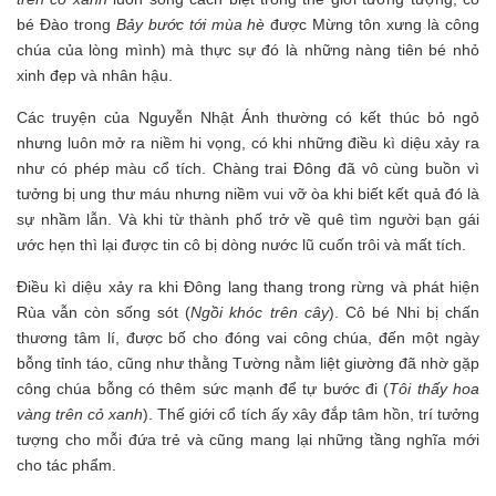
bé Đào trong
Bảy bước tới mùa hè
được Mừng tôn xưng là công
chúa của lòng mình) mà thực sự đó là những nàng tiên bé nhỏ
xinh đẹp và nhân hậu.
Các truyện của Nguyễn Nhật Ánh thường có kết thúc bỏ ngỏ
nhưng luôn mở ra niềm hi vọng, có khi những điều kì diệu xảy ra
như có phép màu cổ tích. Chàng trai Đông đã vô cùng buồn vì
tưởng bị ung thư máu nhưng niềm vui vỡ òa khi biết kết quả đó là
sự nhầm lẫn. Và khi từ thành phố trở về quê tìm người bạn gái
ước hẹn thì lại được tin cô bị dòng nước lũ cuốn trôi và mất tích.
Điều kì diệu xảy ra khi Đông lang thang trong rừng và phát hiện
Rùa vẫn còn sống sót (
Ngồi khóc trên cây
). Cô bé Nhi bị chấn
thương tâm lí, được bố cho đóng vai công chúa, đến một ngày
bỗng tỉnh táo, cũng như thằng Tường nằm liệt giường đã nhờ gặp
công chúa bỗng có thêm sức mạnh để tự bước đi (
Tôi thấy hoa
vàng trên cỏ xanh
). Thế giới cổ tích ấy xây đắp tâm hồn, trí tưởng
tượng cho mỗi đứa trẻ và cũng mang lại những tầng nghĩa mới
cho tác phẩm.