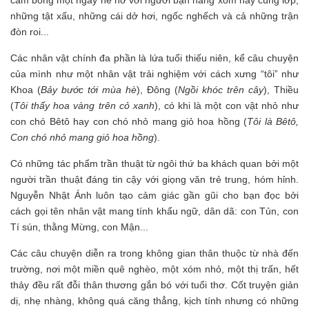
những tật xấu, những cái dở hơi, ngốc nghếch và cả những trận
đòn roi...
Các nhân vật chính đa phần là lứa tuổi thiếu niên, kể câu chuyện
của mình như một nhân vật trải nghiệm với cách xưng “tôi” như
Khoa (
Bảy bước tới mùa hè
), Đông (
Ngồi khóc trên cây
), Thiều
(
Tôi thấy hoa vàng trên cỏ xanh
), có khi là một con vật nhỏ như
con chó Bêtô hay con chó nhỏ mang giỏ hoa hồng (
Tôi là Bêtô,
Con chó nhỏ mang giỏ hoa hồng
).
Có những tác phẩm trần thuật từ ngôi thứ ba khách quan bởi một
người trần thuật đáng tin cậy với giọng văn trẻ trung, hóm hỉnh.
Nguyễn Nhật Ánh luôn tạo cảm giác gần gũi cho bạn đọc bởi
cách gọi tên nhân vật mang tính khẩu ngữ, dân dã: con Tủn, con
Tí sún, thằng Mừng, con Mận...
Các câu chuyện diễn ra trong không gian thân thuộc từ nhà đến
trường, nơi một miền quê nghèo, một xóm nhỏ, một thị trấn, hết
thảy đều rất đỗi thân thương gắn bó với tuổi thơ. Cốt truyện giản
dị, nhẹ nhàng, không quá căng thẳng, kịch tính nhưng có những