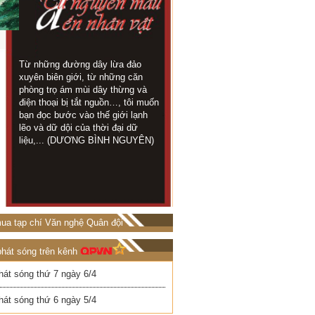
Từ những đường dây lừa đảo
Trong thời gian này 
KHI TÁC
xuyên biên giới, từ những căn
đội ở trên chốt rất 
GIẢ LÀ
phòng trọ ám mùi dây thừng và
địa tôi chỉ cách kh
NGUYÊN
điện thoại bị tắt nguồn…, tôi muốn
chừng 1 cây số...
MẪU
bạn đọc bước vào thế giới lạnh
TRỌNG LUÂN)
lẽo và dữ dội của thời đại dữ
liệu,... (DƯƠNG BÌNH NGUYÊN)
ua tạp chí Văn nghệ Quân đội
phát sóng trên kênh
hát sóng thứ 7 ngày 6/4
hát sóng thứ 6 ngày 5/4