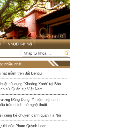
i
VNQĐ Kết Nối
ọc nhiều nhất
 hạt mầm trên đất Bentiu
thuật sử dụng “Khoảng Xanh” tại Bảo
Lịch sử Quân sự Việt Nam
rương Đăng Dung: Ý niệm hiện sinh
cấu trúc chỉnh thể nghệ thuật
 sĩ cùng kể chuyện cảnh quan Hà Nội
ự thi của Phạm Quỳnh Loan