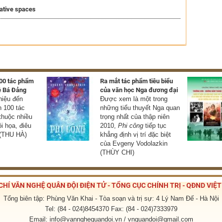
ative spaces
100 tác phẩm
Ra mắt tác phẩm tiêu biểu
ê Bá Đảng
của văn học Nga đương đại
thiệu đến
Được xem là một trong
 100 tác
những tiểu thuyết Nga quan
thuộc nhiều
trọng nhất của thập niên
ội họa, điêu
2010,
Phi công
tiếp tục
 (THU HÀ)
khẳng định vị trí đặc biệt
của Evgeny Vodolazkin
(THÙY CHI)
CHÍ VĂN NGHỆ QUÂN ĐỘI ĐIỆN TỬ - TỔNG CỤC CHÍNH TRỊ - QĐND VIỆ
Tổng biên tập: Phùng Văn Khai - Tòa soạn và trị sự: 4 Lý Nam Đế - Hà Nội
Tel: (84 - 024)8454370 Fax: (84 - 024)7333979
Email: info@vannghequandoi.vn / vnquandoi@gmail.com