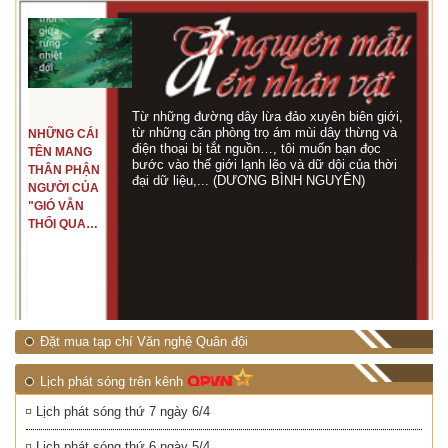
Từ những đường dây lừa đảo xuyên biên giới,
từ những căn phòng trọ ám mùi dây thừng và
NHỮNG CÁI
điện thoại bị tắt nguồn…, tôi muốn bạn đọc
TÊN MANG
bước vào thế giới lạnh lẽo và dữ dội của thời
THÂN PHẬN
đại dữ liệu,... (DƯƠNG BÌNH NGUYÊN)
NGƯỜI CỦA
"GIÓ VẪN
THỔI QUA
RỪNG
NHIỆT ĐỚI"
Đặt mua tạp chí Văn nghệ Quân đội
Lịch phát sóng trên kênh
Lịch phát sóng thứ 7 ngày 6/4
Lịch phát sóng thứ 6 ngày 5/4