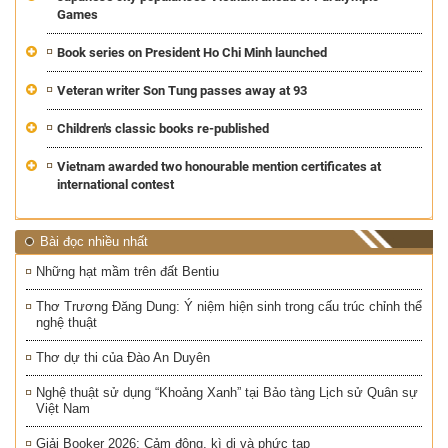
Games
Book series on President Ho Chi Minh launched
Veteran writer Son Tung passes away at 93
Children's classic books re-published
Vietnam awarded two honourable mention certificates at
international contest
Bài đọc nhiều nhất
Những hạt mầm trên đất Bentiu
Thơ Trương Đăng Dung: Ý niệm hiện sinh trong cấu trúc chỉnh thể
nghệ thuật
Thơ dự thi của Đào An Duyên
Nghệ thuật sử dụng “Khoảng Xanh” tại Bảo tàng Lịch sử Quân sự
Việt Nam
Giải Booker 2026: Cảm động, kì dị và phức tạp