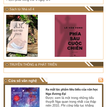
Sách từ Nhà số 4
TRUYỀN THÔNG & PHÁT TRIỂN
Cửa sổ văn nghệ
nh
Ra mắt tác phẩm tiêu biểu của văn học
Nga đương đại
g
Được xem là một trong những tiểu
thuyết Nga quan trọng nhất của thập
niên 2010,
Phi công
tiếp tục khẳng