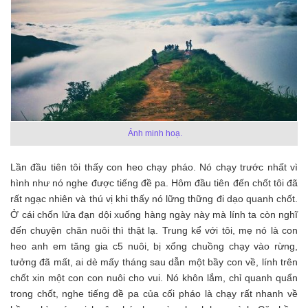
Ảnh minh hoạ.
Lần đầu tiên tôi thấy con heo chạy pháo. Nó chạy trước nhất vì
hình như nó nghe được tiếng đề pa. Hôm đầu tiên đến chốt tôi đã
rất ngạc nhiên và thú vị khi thấy nó lững thững đi dạo quanh chốt.
Ở cái chốn lửa đạn dội xuống hàng ngày này mà lính ta còn nghĩ
đến chuyện chăn nuôi thì thật lạ. Trung kể với tôi, mẹ nó là con
heo anh em tăng gia c5 nuôi, bị xổng chuồng chạy vào rừng,
tưởng đã mất, ai dè mấy tháng sau dẫn một bầy con về, lính trên
chốt xin một con con nuôi cho vui. Nó khôn lắm, chỉ quanh quẩn
trong chốt, nghe tiếng đề pa của cối pháo là chạy rất nhanh về