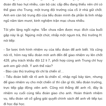
đoàn đã hao hụt nhiều, cán bộ các cấp đều đang thiếu nên chỉ có
thể giao cho Trung, một trung đội trưởng của c5 ở nhà giữ chốt.
Anh em cán bộ trung đội của tiểu đoàn mình đa phần là lính nhập
ngũ năm tám mươi, kinh nghiệm trận mạc chưa nhiều.
Tôi yên lặng ngồi nghe. Vẫn chưa nắm được mục đích của buổi
gặp này là gì. Ngừng một chút, nhấp một ngụm trà, thủ trưởng H.
nói tiếp:
- Sơ lược tình hình nhiệm vụ của tiểu đoàn để anh biết. Và cũng
nói rõ, hôm nay tiểu đoàn mời anh đến để giao nhiệm vụ lên chốt
428, phụ trách khẩu đội 12 li 7, phối hợp cùng anh Trung chỉ huy
anh em giữ chốt. Ý anh thế nào?
- Báo cáo thủ trưởng tôi chỉ là chiến sĩ…
- Tiểu đoàn biết rất rõ anh là chiến sĩ, nhập ngũ bảy tám, nhưng
để giao nhiệm vụ cho một chiến sĩ thì cần gì tôi, tiểu đoàn trưởng,
trực tiếp gặp động viên anh. Cũng nói thẳng để anh rõ, đây là
nhiệm vụ cuối cùng tiểu đoàn giao cho anh. Hoàn thành nhiệm
vụ, tiểu đoàn sẽ cố gắng giải quyết chính sách để anh về tiếp tục
đi học đại học.