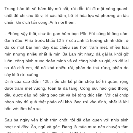
Trung bảo tôi về hầm lấy mũ sắt, rồi dẫn tôi đi một vòng quanh
chốt để chỉ cho tôi vị trí các hầm, bố trí hỏa lực và phương án tác
chiến khi địch tấn công. Anh nói thêm:
- Phòng vậy thôi, chứ ăn gan hùm bọn Pôn Pốt cũng không dám
đánh đâu. Phía trước khẩu 12 li 7 của anh là hướng chính diện, ở
đó có một bãi mìn dày đặc chiều sâu hơn trăm mét, nhiều loại
mìn nhưng nhiều nhất là mìn Ba Lan rất nhạy, đã gài là khỏi gỡ
luôn, công binh trung đoàn mình và cả công binh sư gài, có để lại
sơ đồ chỗ em, đã nổ khá nhiều rồi, phần do thú rừng, phần do
cây khô rớt xuống.
Đỉnh của cao điểm 428, nếu chỉ kể phần chóp bố trí quân, rộng
dưới trăm mét vuông, toàn là đá tảng. Công sự, hào giao thông
đều được đắp nổi bằng bao cát và bê tông đúc sẵn. Với cái chóp
nhọn này thì quả thật pháo cối khó lòng rơi vào đỉnh, nhất là khi
bắn với tầm bắn xa.
Sau ba ngày yên bình trên chốt, tôi dã dần quen với nhịp sinh
hoạt nơi đây: Ăn, ngủ và gác. Đang là mùa mưa nên chuyện tắm