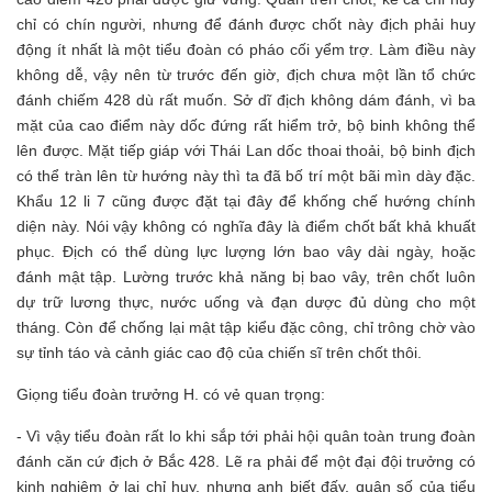
chỉ có chín người, nhưng để đánh được chốt này địch phải huy
động ít nhất là một tiểu đoàn có pháo cối yểm trợ. Làm điều này
không dễ, vậy nên từ trước đến giờ, địch chưa một lần tổ chức
đánh chiếm 428 dù rất muốn. Sở dĩ địch không dám đánh, vì ba
mặt của cao điểm này dốc đứng rất hiểm trở, bộ binh không thể
lên được. Mặt tiếp giáp với Thái Lan dốc thoai thoải, bộ binh địch
có thể tràn lên từ hướng này thì ta đã bố trí một bãi mìn dày đặc.
Khẩu 12 li 7 cũng được đặt tại đây để khống chế hướng chính
diện này. Nói vậy không có nghĩa đây là điểm chốt bất khả khuất
phục. Địch có thể dùng lực lượng lớn bao vây dài ngày, hoặc
đánh mật tập. Lường trước khả năng bị bao vây, trên chốt luôn
dự trữ lương thực, nước uống và đạn dược đủ dùng cho một
tháng. Còn để chống lại mật tập kiểu đặc công, chỉ trông chờ vào
sự tỉnh táo và cảnh giác cao độ của chiến sĩ trên chốt thôi.
Giọng tiểu đoàn trưởng H. có vẻ quan trọng:
- Vì vậy tiểu đoàn rất lo khi sắp tới phải hội quân toàn trung đoàn
đánh căn cứ địch ở Bắc 428. Lẽ ra phải để một đại đội trưởng có
kinh nghiệm ở lại chỉ huy, nhưng anh biết đấy, quân số của tiểu