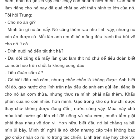
hầm, nhìn nó ục ịch vậy chứ chạy còn nhanh hơn mình. Căn hầm
làm riêng cho nó nay đã quá chật so với thân hình to lớn của nó.
Tôi hỏi Trung:
- Cho nó ăn gì?
- Mình ăn gì nó ăn nấy. Nó cũng thèm rau như lính vậy, nhưng nó
còn ăn được cỏ. Mỗi lần anh em đi bẻ măng đều tranh thủ bứt về
cho nó ít cỏ.
- Định nuôi nó đến tết thịt hả?
- Đại đội cũng đã mấy lần giục làm thịt nó chứ để tiểu đoàn biết
có nuôi heo trên chốt là không xong đâu.
- Tiểu đoàn cấm à?
- Có biết đâu mà cấm, nhưng chắc chắn là không được. Anh biết
rồi đó, gạo nước cho lính trên này đều do anh em gùi lên, tiếng là
cho nó ăn cơm thừa, nhưng thực ra mình phải nấu thêm. Khẩu
phần của nó còn nhiều hơn mình. Gạo trong kho dự trữ chỉ được
thay chứ không được đụng đến, nước cũng vậy. Mùa này chứ
mùa khô nước gùi lên chỉ để uống và nấu cơm, muốn tắm giặt
phải thay nhau về đơn vị. Hơn nữa, biết đâu nó lại chẳng ra bãi
mìn ủi bậy. Mình thì nghĩ là nó khôn nhưng cấp trên không bao
giờ chấp nhận có rủi ro trong tác chiến. Lính trên này hay chơi với