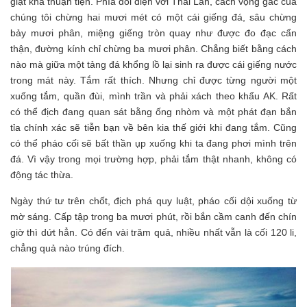
giặt khá thuận tiện. Phía đối diện với Thái Lan, cách vọng gác của
chúng tôi chừng hai mươi mét có một cái giếng đá, sâu chừng
bảy mươi phân, miệng giếng tròn quay như được đo đạc cẩn
thận, đường kính chỉ chừng ba mươi phân. Chẳng biết bằng cách
nào mà giữa một tảng đá khổng lồ lại sinh ra được cái giếng nước
trong mát này. Tắm rất thích. Nhưng chỉ được từng người một
xuống tắm, quần đùi, mình trần và phải xách theo khẩu AK. Rất
có thể địch đang quan sát bằng ống nhòm và một phát đạn bắn
tỉa chính xác sẽ tiễn bạn về bên kia thế giới khi đang tắm. Cũng
có thể pháo cối sẽ bất thần ụp xuống khi ta đang phơi mình trên
đá. Vì vậy trong mọi trường hợp, phải tắm thật nhanh, không có
động tác thừa.
Ngày thứ tư trên chốt, địch phá quy luật, pháo cối dội xuống từ
mờ sáng. Cấp tập trong ba mươi phút, rồi bắn cầm canh đến chín
giờ thì dứt hẳn. Có đến vài trăm quả, nhiều nhất vẫn là cối 120 li,
chẳng quả nào trúng đích.