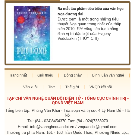
nh
Ra mắt tác phẩm tiêu biểu của văn học
Nga đương đại
g
Được xem là một trong những tiểu
thuyết Nga quan trọng nhất của thập
niên 2010,
Phi công
tiếp tục khẳng
định vị trí đặc biệt của Evgeny
Vodolazkin (THÙY CHI)
Trang nhất
Giới thiệu
Dòng chảy
Bình luận văn nghệ
Văn xuôi
Thơ
Thế giới
VNQĐ kết nối
TẠP CHÍ VĂN NGHỆ QUÂN ĐỘI ĐIỆN TỬ - TỔNG CỤC CHÍNH TRỊ -
QĐND VIỆT NAM
Tổng biên tập: Phùng Văn Khai - Tòa soạn và trị sự: 4 Lý Nam Đế - Hà
Nội
Tel: (84 - 024)8454370 Fax: (84 - 024)7333979
Email: info@vannghequandoi.vn / vnquandoi@gmail.com
Thường trú phía Nam: 161 - 163 Trần Quốc Thảo, Phường Nhiêu Lộc,