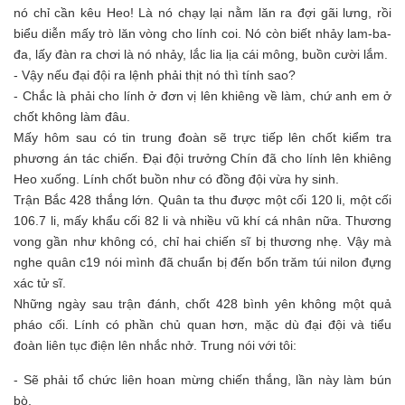
nó chỉ cần kêu Heo! Là nó chạy lại nằm lăn ra đợi gãi lưng, rồi
biểu diễn mấy trò lăn vòng cho lính coi. Nó còn biết nhảy lam-ba-
đa, lấy đàn ra chơi là nó nhảy, lắc lia lịa cái mông, buồn cười lắm.
- Vậy nếu đại đội ra lệnh phải thịt nó thì tính sao?
- Chắc là phải cho lính ở đơn vị lên khiêng về làm, chứ anh em ở
chốt không làm đâu.
Mấy hôm sau có tin trung đoàn sẽ trực tiếp lên chốt kiểm tra
phương án tác chiến. Đại đội trưởng Chín đã cho lính lên khiêng
Heo xuống. Lính chốt buồn như có đồng đội vừa hy sinh.
Trận Bắc 428 thắng lớn. Quân ta thu được một cối 120 li, một cối
106.7 li, mấy khẩu cối 82 li và nhiều vũ khí cá nhân nữa. Thương
vong gần như không có, chỉ hai chiến sĩ bị thương nhẹ. Vậy mà
nghe quân c19 nói mình đã chuẩn bị đến bốn trăm túi nilon đựng
xác tử sĩ.
Những ngày sau trận đánh, chốt 428 bình yên không một quả
pháo cối. Lính có phần chủ quan hơn, mặc dù đại đội và tiểu
đoàn liên tục điện lên nhắc nhở. Trung nói với tôi:
- Sẽ phải tổ chức liên hoan mừng chiến thắng, lần này làm bún
bò.