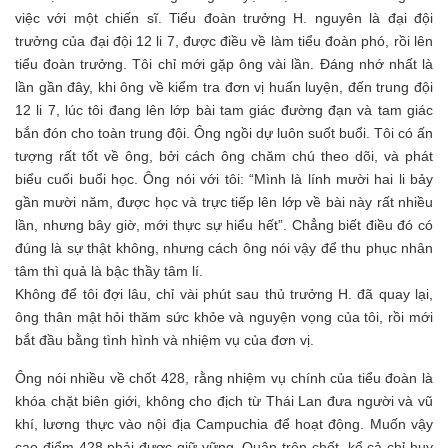
việc với một chiến sĩ. Tiểu đoàn trưởng H. nguyên là đại đội
trưởng của đại đội 12 li 7, được điều về làm tiểu đoàn phó, rồi lên
tiểu đoàn trưởng. Tôi chỉ mới gặp ông vài lần. Đáng nhớ nhất là
lần gần đây, khi ông về kiểm tra đơn vị huấn luyện, đến trung đội
12 li 7, lúc tôi đang lên lớp bài tam giác đường đạn và tam giác
bắn đón cho toàn trung đội. Ông ngồi dự luôn suốt buổi. Tôi có ấn
tượng rất tốt về ông, bởi cách ông chăm chú theo dõi, và phát
biểu cuối buổi học. Ông nói với tôi: “Mình là lính mười hai li bảy
gần mười năm, được học và trực tiếp lên lớp về bài này rất nhiều
lần, nhưng bây giờ, mới thực sự hiểu hết”. Chẳng biết điều đó có
đúng là sự thật không, nhưng cách ông nói vậy để thu phục nhân
tâm thì quả là bậc thầy tâm lí.
Không để tôi đợi lâu, chỉ vài phút sau thủ trưởng H. đã quay lại,
ông thân mật hỏi thăm sức khỏe và nguyện vọng của tôi, rồi mới
bắt đầu bằng tình hình và nhiệm vụ của đơn vị.
Ông nói nhiều về chốt 428, rằng nhiệm vụ chính của tiểu đoàn là
khóa chặt biên giới, không cho địch từ Thái Lan đưa người và vũ
khí, lương thực vào nội địa Campuchia để hoạt động. Muốn vậy
cao điểm 428 phải được giữ vững. Quân trên chốt, kể cả chỉ huy