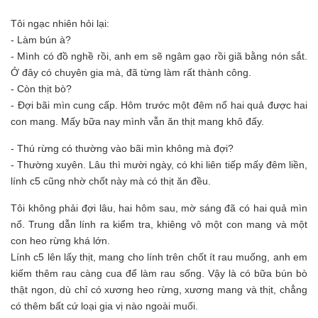
Tôi ngạc nhiên hỏi lại:
- Làm bún à?
- Mình có đồ nghề rồi, anh em sẽ ngâm gạo rồi giã bằng nón sắt.
Ở đây có chuyên gia mà, đã từng làm rất thành công.
- Còn thịt bò?
- Đợi bãi mìn cung cấp. Hôm trước một đêm nổ hai quả được hai
con mang. Mấy bữa nay mình vẫn ăn thịt mang khô đấy.
- Thú rừng có thường vào bãi mìn không mà đợi?
- Thường xuyên. Lâu thì mười ngày, có khi liên tiếp mấy đêm liền,
lính c5 cũng nhờ chốt này mà có thịt ăn đều.
Tôi không phải đợi lâu, hai hôm sau, mờ sáng đã có hai quả mìn
nổ. Trung dẫn lính ra kiểm tra, khiêng vô một con mang và một
con heo rừng khá lớn.
Lính c5 lên lấy thịt, mang cho lính trên chốt ít rau muống, anh em
kiếm thêm rau càng cua để làm rau sống. Vậy là có bữa bún bò
thật ngon, dù chỉ có xương heo rừng, xương mang và thịt, chẳng
có thêm bất cứ loại gia vị nào ngoài muối.