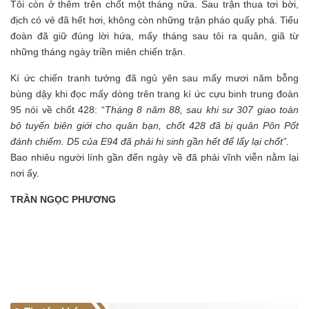
Tôi còn ở thêm trên chốt một tháng nữa. Sau trận thua tơi bời,
địch có vẻ đã hết hơi, không còn những trận pháo quấy phá. Tiểu
đoàn đã giữ đúng lời hứa, mấy tháng sau tôi ra quân, giã từ
những tháng ngày triền miên chiến trận.
Kí ức chiến tranh tưởng đã ngủ yên sau mấy mươi năm bỗng
bùng dậy khi đọc mấy dòng trên trang kí ức cựu binh trung đoàn
95 nói về chốt 428: “
Tháng 8 năm 88, sau khi sư 307 giao toàn
bộ tuyến biên giới cho quân bạn, chốt 428 đã bị quân Pôn Pốt
đánh chiếm. D5 của E94 đã phải hi sinh gần hết để lấy lại chốt
”
.
Bao nhiêu người lính gần đến ngày về đã phải vĩnh viễn nằm lại
nơi ấy.
TRẦN NGỌC PHƯƠNG