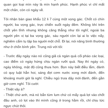
quan gọi loại mìn này là mìn hạnh phúc. Hạnh phúc vì chỉ mất
một chân, còn có ngày về.
Tôi nhận bàn giao khẩu 12 li 7 cùng một vọng gác. Chốt có chín
người, ba vọng gác, trực chiến suốt ngày đêm. Không khí trên
chốt yên tĩnh nhưng không căng thẳng như tôi nghĩ, ngoài ba
người yên vị tại ba vọng gác, sáu người còn lại ai lo việc nấy,
nghiêm cấm tụ tập ba người một chỗ. Đi lại, nói năng bình thường
như ở chốn bình yên. Trung nói với tôi:
- Trước đây ngày nào nó cũng giã cả ngàn quả cối pháo các loại,
cao điểm có ngày hứng chịu ngàn rưỡi quả. Nay thì ngày có,
ngày không, mật độ cũng thưa hơn. Bọn này biết điều lắm, đánh
có quy luật hẳn hoi, sáng đợi cơm nước xong mới đánh, đến
khoảng mười giờ là nghỉ. Chiều ngủ trưa dậy mới đánh, đến gần
giờ cơm nghỉ. Tôi cười:
- Thiệt vậy à?
- Thiệt chứ anh, mà nó bắn tùm lum chứ có mấy quả lọt vào chốt
đâu anh, có lọt vào thì mình cũng ở trong hầm rồi, chỉ chịu tức
ngực chút thôi.