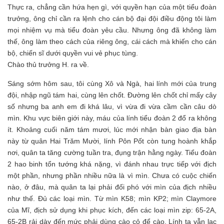
Thực ra, chẳng cần hứa hẹn gì, với quyền hạn của một tiểu đoàn
trưởng, ông chỉ cần ra lệnh cho cán bộ đại đội điều động tôi làm
mọi nhiệm vụ mà tiểu đoàn yêu cầu. Nhưng ông đã không làm
thế, ông làm theo cách của riêng ông, cái cách mà khiến cho cán
bộ, chiến sĩ dưới quyền vui vẻ phục tùng.
Chào thủ trưởng H. ra về.
Sáng sớm hôm sau, tôi cùng Xô và Ngà, hai lính mới của trung
đội, nhập ngũ tám hai, cùng lên chốt. Đường lên chốt chỉ mấy cây
số nhưng ba anh em đi khá lâu, vì vừa đi vừa cầm cần câu dò
mìn. Khu vực biên giới này, máu của lính tiểu đoàn 2 đổ ra không
ít. Khoảng cuối năm tám mươi, lúc mới nhận bàn giao địa bàn
này từ quân Hai Trăm Mười, lính Pôn Pốt còn tung hoành khắp
nơi, quân ta tăng cường tuần tra, đụng trận hằng ngày. Tiểu đoàn
2 hao binh tổn tướng khá nặng, vì đánh nhau trực tiếp với địch
một phần, nhưng phần nhiều nữa là vì mìn. Chưa có cuộc chiến
nào, ở đâu, mà quân ta lại phải đối phó với mìn của địch nhiều
như thế. Đủ các loại mìn. Từ mìn K58; mìn KP2; mìn Claymore
của Mĩ, địch sử dụng khi phục kích, đến các loại mìn zip: 65-2A,
65-2B rải dày đến mức phải dùng cào cỏ để cào. Lính ta vẫn lạc