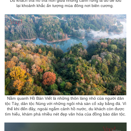
Du khách tha hồ thả hồn giữa những cánh rừng lá đỏ để lưu
lại khoảnh khắc ấn tượng mùa đông nơi biên cương.
Nằm quanh Hồ Bản Viết là những thôn làng nhỏ của người dân
tộc Tày, dân tộc Nùng với những ngôi nhà sàn cổ xây bằng đá. Vì
thế khi đến đây, ngoài ngắm cảnh hồ nước, du khách còn được
tìm hiểu, khám phá nhiều nét đẹp văn hóa của đồng bào dân tộc.