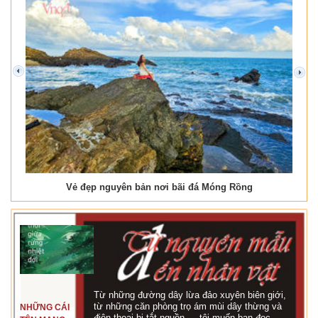
prev
next
Vẻ đẹp nguyên bản nơi bãi đá Móng Rồng
Từ những đường dây lừa đảo xuyên biên giới,
từ những căn phòng trọ ám mùi dây thừng và
NHỮNG CÁI
điện thoại bị tắt nguồn…, tôi muốn bạn đọc