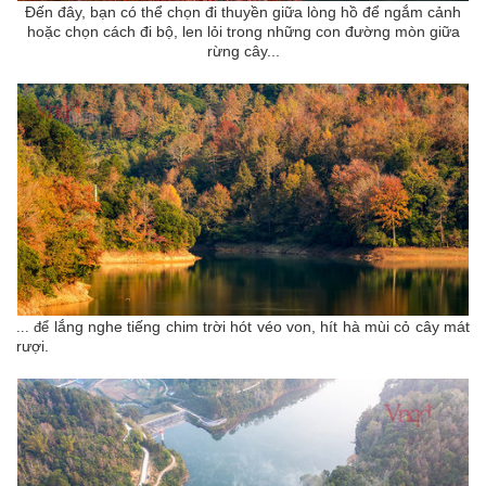
Đến đây, bạn có thể chọn đi thuyền giữa lòng hồ để ngắm cảnh
hoặc chọn cách đi bộ, len lỏi trong những con đường mòn giữa
rừng cây...
lắng nghe tiếng chim trời hót véo von, hít hà mùi cỏ cây mát
... để
rượi.