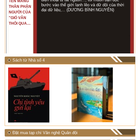
TÊN MANG
bước vào thế giới lạnh lẽo và dữ dội của thời
THÂN PHẬN
đại dữ liệu,... (DƯƠNG BÌNH NGUYÊN)
NGƯỜI CỦA
"GIÓ VẪN
THỔI QUA
RỪNG
NHIỆT ĐỚI"
Sách từ Nhà số 4
Đặt mua tạp chí Văn nghệ Quân đội