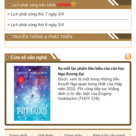
Lịch phát sóng trên kênh
Lịch phát sóng thứ 7 ngày 6/4
Lịch phát sóng thứ 6 ngày 5/4
TRUYỀN THÔNG & PHÁT TRIỂN
Cửa sổ văn nghệ
nh
Ra mắt tác phẩm tiêu biểu của văn học
Nga đương đại
g
Được xem là một trong những tiểu
thuyết Nga quan trọng nhất của thập
niên 2010,
Phi công
tiếp tục khẳng
định vị trí đặc biệt của Evgeny
Vodolazkin (THÙY CHI)
Trang nhất
Giới thiệu
Dòng chảy
Bình luận văn nghệ