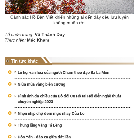
Cảnh sắc Hồ Bản Viết khiến những ai đến đây đều lưu luyến
không muốn rời.
Tổ chức trang:
Vũ Thành Duy
Thực hiện:
Mác Kham
Tin tức khác
Lễ hội văn hóa của người Chăm theo đạo Bà La Môn
Giữa mùa vàng biên cương
Hình ảnh đa chiều của Bộ đội Cụ Hồ tại Hội diễn nghệ thuật
chuyên nghiệp 2023
Nhộn nhịp chợ đêm mực nháy Cửa Lò
Thung lũng vàng Tả Lèng
Hòn Yến - đảo xa giữa đất liền