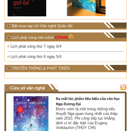
Đặt mua tạp chí Văn nghệ Quân đội
Lịch phát sóng trên kênh
Lịch phát sóng thứ 7 ngày 6/4
Lịch phát sóng thứ 6 ngày 5/4
TRUYỀN THÔNG & PHÁT TRIỂN
Cửa sổ văn nghệ
nh
Ra mắt tác phẩm tiêu biểu của văn học
Nga đương đại
g
Được xem là một trong những tiểu
thuyết Nga quan trọng nhất của thập
niên 2010,
Phi công
tiếp tục khẳng
định vị trí đặc biệt của Evgeny
Vodolazkin (THÙY CHI)