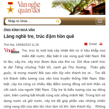
Toggle
navigati
ỐNG KÍNH NHÀ VĂN
Làng nghề tre, trúc đậm hồn quê
Email
Thứ Hai, 19/08/2024 11:26
Tre, trúc là một loài cây nhiệt đới có ở hầu khắp mọi
miền đất nước, đặc biệt ở các vùng quê Việt Nam. Đã
từ lâu, cây tre, cây trúc được đưa vào thơ ca.
Gió đưa cành trúc
la đà/ Tiếng chuông Trấn Vũ, canh gà Thọ Xương
;
Thân gầy
guộc, lá mong manh/ Mà sao nên lũy nên thành tre ơi…
Tre đã
trở thành biểu tượng của văn hóa truyền thống Việt Nam. Đặc
biệt, cây tre cũng có nhiều đặc điểm tương đồng với tinh thần và
cốt cách của người Việt Nam. Cây tre là biểu tượng của sự dũng
cảm, kiên cường bất khuất cùng sức sống mãnh liệt. Trong lịch sử
dựng nước và giữ nước, cây tre đã góp phần vào những chiến
công vang dội của dân tộc như làm vũ khí, làm thành lũy… Không