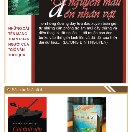
Từ những đường dây lừa đảo xuyên biên giới,
từ những căn phòng trọ ám mùi dây thừng và
NHỮNG CÁI
điện thoại bị tắt nguồn…, tôi muốn bạn đọc
TÊN MANG
bước vào thế giới lạnh lẽo và dữ dội của thời
THÂN PHẬN
đại dữ liệu,... (DƯƠNG BÌNH NGUYÊN)
NGƯỜI CỦA
"GIÓ VẪN
THỔI QUA
RỪNG
NHIỆT ĐỚI"
Sách từ Nhà số 4