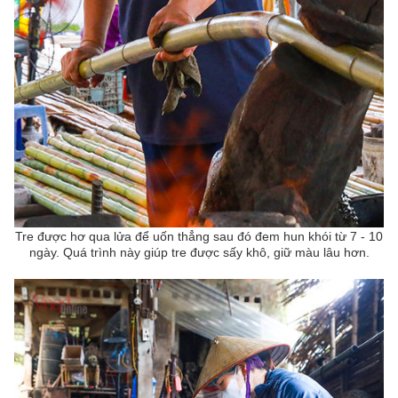
Tre được
hơ qua lửa để uốn thẳng sau đó đem
hun khói từ
7 -
10
ngày
. Quá trình này giúp
tre được sấy khô, giữ màu lâu hơn.