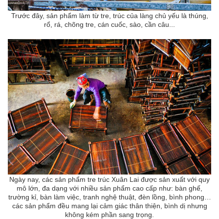
Trước đây, sản phẩm làm từ tre, trúc của làng chủ yếu là thúng,
rổ, rá, chõng tre, cán cuốc, sào, cần câu...
Ngày nay, các sản phẩm tre trúc Xuân Lai được sản xuất với quy
mô lớn, đa dạng với nhiều sản phẩm cao cấp như: bàn ghế,
trường kỉ, bàn làm việc, tranh nghệ thuật, đèn lồng, bình phong…
các sản phẩm đều mang lại cảm giác thân thiện, bình dị nhưng
không kém phần sang trọng.