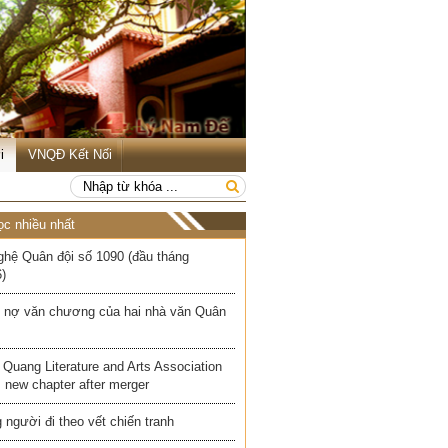
i
VNQĐ Kết Nối
ọc nhiều nhất
ghệ Quân đội số 1090 (đầu tháng
)
 nợ văn chương của hai nhà văn Quân
Quang Literature and Arts Association
 new chapter after merger
người đi theo vết chiến tranh