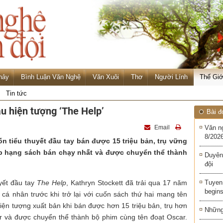
hảy
Bình Luận Văn Nghệ
Văn Xuôi
Thơ
Người Lính
Thế Giớ
Tin tức
u hiện tượng ‘The Help’
Bài đ
Email
Văn n
8/2026
n tiểu thuyết đầu tay bán được 15 triệu bản, trụ vững
p hạng sách bán chạy nhất và được chuyển thể thành
Duyên
đội
yết đầu tay
The Help
, Kathryn Stockett đã trải qua 17 năm
Tuyen 
begins
 cá nhân trước khi trở lại với cuốn sách thứ hai mang tên
hiện tượng xuất bản khi bán được hơn 15 triệu bản, trụ hơn
Những 
er và được chuyển thể thành bộ phim cùng tên đoạt Oscar.