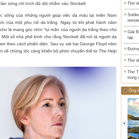
 làn sóng chỉ trích dữ dội nhắm vào Stockett.
Thơ d
Soldie
uộc sống của những người giúp việc da màu tại miền Nam
remot
hìn của một phụ nữ da trắng. Ngay từ khi phát hành năm
ị cho là mang góc nhìn “tự mãn của người da trắng theo chủ
Giải B
. Một số nhà phê bình cho rằng Stockett đã mô tả người da
tạp
am theo cách phiến diện. Sau vụ sát hại George Floyd năm
Đường
ẩm về chủng tộc càng khiến bộ phim chuyển thể từ
The Help
Thơ d
Thơ T
trong 
Ống k
prev