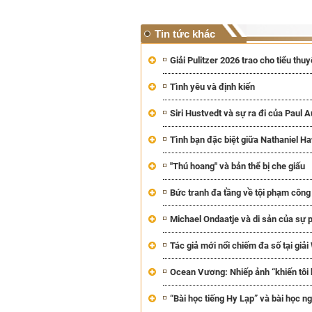
Tin tức khác
Giải Pulitzer 2026 trao cho tiểu thu
Tình yêu và định kiến
Siri Hustvedt và sự ra đi của Paul A
Tình bạn đặc biệt giữa Nathaniel H
"Thú hoang" và bản thể bị che giấu
Bức tranh đa tầng về tội phạm công
Michael Ondaatje và di sản của sự 
Tác giả mới nổi chiếm đa số tại giải
Ocean Vương: Nhiếp ảnh “khiến tôi h
“Bài học tiếng Hy Lạp” và bài học 