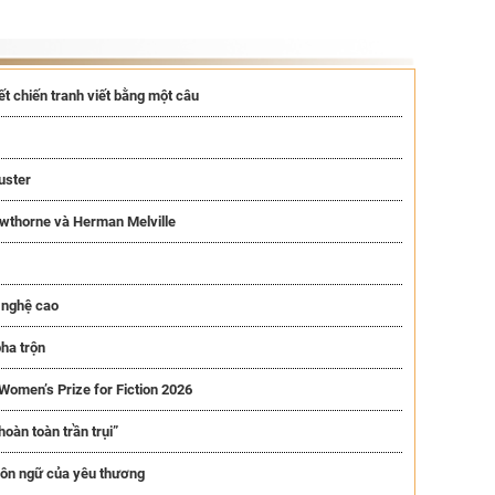
yết chiến tranh viết bằng một câu
uster
awthorne và Herman Melville
 nghệ cao
pha trộn
 Women’s Prize for Fiction 2026
oàn toàn trần trụi”
ngôn ngữ của yêu thương