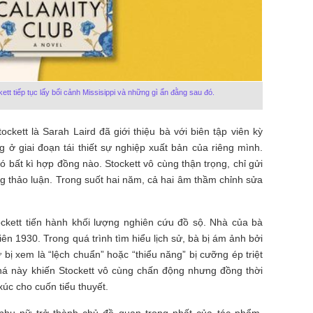
tt tiếp tục lấy bối cảnh Missisippi và những gì ẩn đằng sau đó.
ockett là Sarah Laird đã giới thiệu bà với biên tập viên kỳ
 ở giai đoạn tái thiết sự nghiệp xuất bản của riêng mình.
 bất kì hợp đồng nào. Stockett vô cùng thận trọng, chỉ gửi
ng thảo luận. Trong suốt hai năm, cả hai âm thầm chỉnh sửa
ockett tiến hành khối lượng nghiên cứu đồ sộ. Nhà của bà
iên 1930. Trong quá trình tìm hiểu lịch sử, bà bị ám ảnh bởi
 bị xem là “lệch chuẩn” hoặc “thiểu năng” bị cưỡng ép triệt
há này khiến Stockett vô cùng chấn động nhưng đồng thời
úc cho cuốn tiểu thuyết.
phụ nữ trở thành chủ đề quan trọng nhất của tác phẩm.