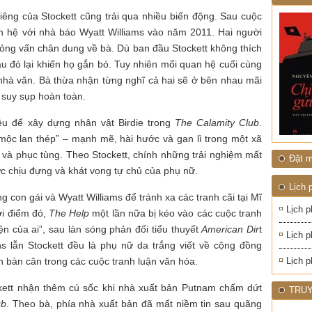
1945
NHIỆT
ĐỚI"
riêng của Stockett cũng trải qua nhiều biến động. Sau cuộc
n hệ với nhà báo Wyatt Williams vào năm 2011. Hai người
hỏng vấn chân dung về bà. Dù ban đầu Stockett không thích
sau đó lại khiến họ gắn bó. Tuy nhiên mối quan hệ cuối cùng
 nhà văn. Bà thừa nhận từng nghĩ cả hai sẽ ở bên nhau mãi
 suy sụp hoàn toàn.
iệu để xây dựng nhân vật Birdie trong
The Calamity Club
.
mộc lan thép” – mạnh mẽ, hài hước và gan lì trong một xã
 và phục tùng. Theo Stockett, chính những trải nghiệm mất
Đặt m
c chịu đựng và khát vọng tự chủ của phụ nữ.
Lịch 
g con gái và Wyatt Williams để tránh xa các tranh cãi tại Mĩ
Lịch p
ời điểm đó,
The Help
một lần nữa bị kéo vào các cuộc tranh
ện của ai”, sau làn sóng phản đối tiểu thuyết
American Dir
t
Lịch p
 lẫn Stockett đều là phụ nữ da trắng viết về cộng đồng
lên bàn cân trong các cuộc tranh luận văn hóa.
Lịch p
ckett nhận thêm cú sốc khi nhà xuất bản Putnam chấm dứt
TRUY
ub
. Theo bà, phía nhà xuất bản đã mất niềm tin sau quãng