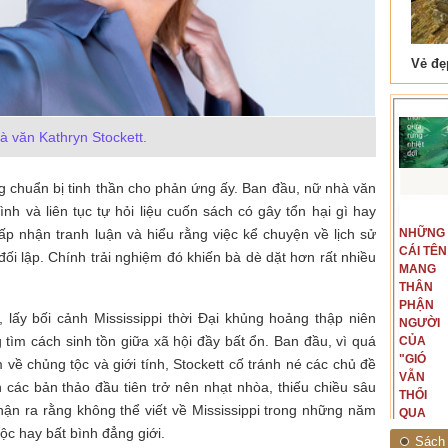
 Tam Cốc
Lẫm liệt Hải Vân quan
à văn Kathryn Stockett.
g chuẩn bị tinh thần cho phản ứng ấy. Ban đầu, nữ nhà văn
ình và liên tục tự hỏi liệu cuốn sách có gây tổn hại gì hay
t văn là
Là người đi dọc biên giới phía
ấp nhận tranh luận và hiểu rằng việc kể chuyện về lịch sử
NGUYÊN
NHỮNG
ấu, một
Bắc, tôi có thế mạnh khi hình
MẪU
CÁI TÊN
hế giới từ
dung, mở ra không gian của giai
i lập. Chính trải nghiệm đó khiến bà dè dặt hơn rất nhiều
CỦA TÔI
MANG
hà văn tự
đoạn lịch sử đó... (PHẠM VÂN
LÀ
THÂN
eo ý mình...
ANH)
NHỮNG
PHẬN
 lấy bối cảnh Mississippi thời Đại khủng hoảng thập niên
NGƯỜI
NGƯỜI
tìm cách sinh tồn giữa xã hội đầy bất ổn. Ban đầu, vì quá
ĐÃ PHẤT
CỦA
CAO CỜ
"GIÓ
ề chủng tộc và giới tính, Stockett cố tránh né các chủ đề
HỒNG
VẪN
n các bản thảo đầu tiên trở nên nhạt nhòa, thiếu chiều sâu
THÁNG
THỔI
hận ra rằng không thể viết về Mississippi trong những năm
TÁM
QUA
NĂM
RỪNG
c hay bất bình đẳng giới.
Sách 