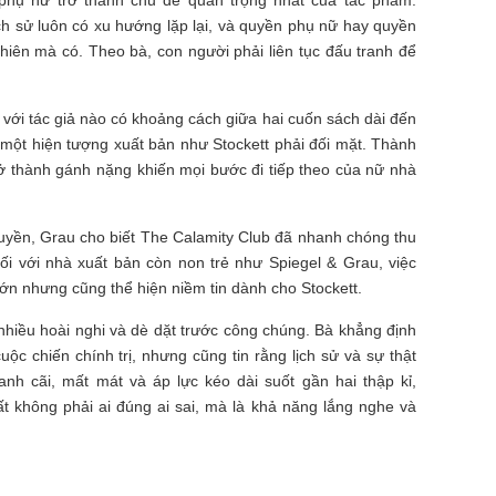
ch sử luôn có xu hướng lặp lại, và quyền phụ nữ hay quyền
iên mà có. Theo bà, con người phải liên tục đấu tranh để
c với tác giả nào có khoảng cách giữa hai cuốn sách dài đến
 một hiện tượng xuất bản như Stockett phải đối mặt. Thành
rở thành gánh nặng khiến mọi bước đi tiếp theo của nữ nhà
quyền, Grau cho biết The Calamity Club đã nhanh chóng thu
ối với nhà xuất bản còn non trẻ như Spiegel & Grau, việc
ớn nhưng cũng thể hiện niềm tin dành cho Stockett.
hiều hoài nghi và dè dặt trước công chúng. Bà khẳng định
c chiến chính trị, nhưng cũng tin rằng lịch sử và sự thật
anh cãi, mất mát và áp lực kéo dài suốt gần hai thập kỉ,
ất không phải ai đúng ai sai, mà là khả năng lắng nghe và