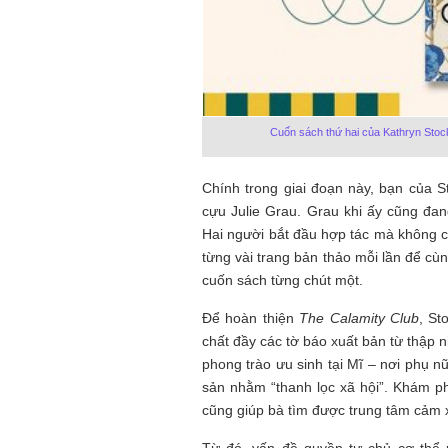
Cuốn sách thứ hai của Kathryn Stocke
Chính trong giai đoạn này, bạn của St
cựu Julie Grau. Grau khi ấy cũng đang
Hai người bắt đầu hợp tác mà không có
từng vài trang bản thảo mỗi lần để cù
cuốn sách từng chút một.
Để hoàn thiện
The Calamity Club
, St
chất đầy các tờ báo xuất bản từ thập n
phong trào ưu sinh tại Mĩ – nơi phụ nữ
sản nhằm “thanh lọc xã hội”. Khám p
cũng giúp bà tìm được trung tâm cảm x
Từ đó, vấn đề quyền tự chủ cơ thể 