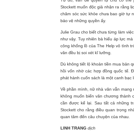
Stockett muốn độc giả nhận ra rằng lị
chăm sóc sức khỏe chưa bao giờ tự nh
bảo vệ những quyền ấy.
Julie Grau cho biết chưa từng làm việ
như vậy. Tuy nhiên bà hiểu áp lực mà
công khổng lồ của The Help vô tình t
văn đều bị soi xét kĩ lưỡng.
Dù không tiết lộ khoản tiền mua bản 
hồi vốn nhờ các hợp đồng quốc tế. Đ
phát hành cuốn sách là một canh bạc l
Về phần mình, nữ nhà văn vẫn mang n
không muốn biến văn chương thành cuộ
cần được kể lại. Sau tất cả những tr
Stockett cho rằng điều quan trọng nh
quan tâm đến câu chuyện của nhau.
LINH TRANG
dịch