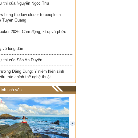
ự thi của Nguyễn Ngọc Trìu
rs bring the law closer to people in
e Tuyen Quang
ooker 2026: Cảm động, kì dị và phức
 về lòng dân
ự thi của Đào An Duyên
rương Đăng Dung: Ý niệm hiện sinh
cấu trúc chỉnh thể nghệ thuật
ính nhà văn
next