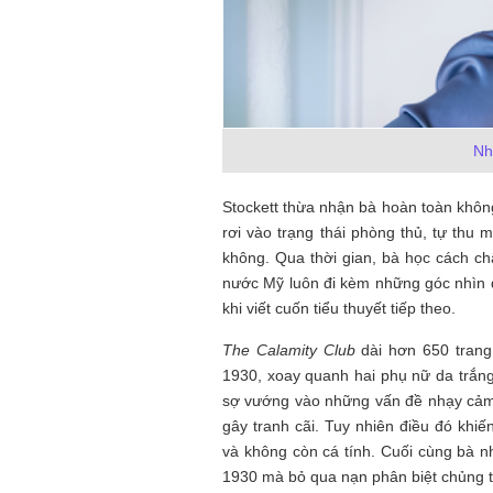
Mùa xanh
Nh
Stockett thừa nhận bà hoàn toàn khôn
rơi vào trạng thái phòng thủ, tự thu m
Tôi từng hình dung viế
không. Qua thời gian, bà học cách ch
NHỮNG
công việc của sự hư c
NGƯỜI
hành trình phác dựng t
nước Mỹ luôn đi kèm những góc nhìn đố
TÔI GẶP,
trí tưởng tượng, nơi n
khi viết cuốn tiểu thuyết tiếp theo.
NHỮNG
do tạo hình mọi thứ th
CHUYỆN
(TRẦN THỊ TÚ NGỌC)
The Calamity Club
dài hơn 650 trang,
TÔI VIẾT
1930, xoay quanh hai phụ nữ da trắng 
sợ vướng vào những vấn đề nhạy cảm v
gây tranh cãi. Tuy nhiên điều đó khiế
và không còn cá tính. Cuối cùng bà n
1930 mà bỏ qua nạn phân biệt chủng tộ