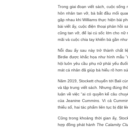
Trong giai đoạn viết sách, cuộc sống 
hôn nhân tan vỡ, bà bắt đầu mối qua
gặp nhau khi Williams thực hiện bài p
bài viết ấy, cuộc điện thoại phản hồi 
cũng tan vỡ, để lại cú sốc lớn cho nữ
mãi và cuộc chia tay khiến bà gần như
Nỗi đau ấy sau này trở thành chất l
Birdie được khắc họa như hình mẫu “
hội luôn yêu cầu phụ nữ phải yếu đuối
mát cá nhân đã giúp bà hiểu rõ hơn sứ
Năm 2019, Stockett chuyển tới Bali cùn
và tập trung viết sách. Nhưng đúng th
luận về việc “ai có quyền kể câu chuy
của Jeanine Cummins. Vì cả Cummins
thiểu số, hai tác phẩm liên tục bị đặt 
Cũng trong khoảng thời gian ấy, Sto
hợp đồng phát hành
The Calamity Cl