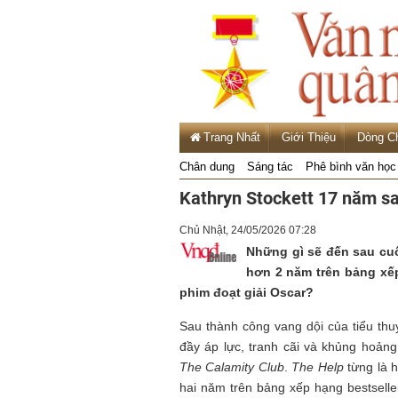
Trang Nhất
Giới Thiệu
Dòng C
Chân dung
Sáng tác
Phê bình văn học
Kathryn Stockett 17 năm sa
Chủ Nhật, 24/05/2026 07:28
Những gì sẽ đến sau cuố
hơn 2 năm trên bảng xế
phim đoạt giải Oscar?
Sau thành công vang dội của tiểu thu
đầy áp lực, tranh cãi và khủng hoảng
The Calamity Club
.
The Help
từng là 
hai năm trên bảng xếp hạng bestsell