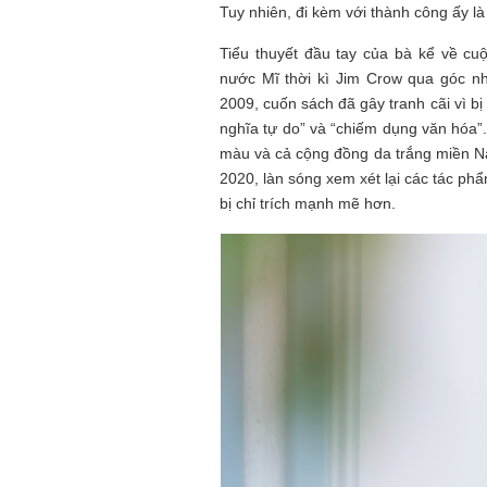
Tuy nhiên, đi kèm với thành công ấy là
Tiểu thuyết đầu tay của bà kể về c
nước Mĩ thời kì Jim Crow qua góc n
2009, cuốn sách đã gây tranh cãi vì b
nghĩa tự do” và “chiếm dụng văn hóa”
màu và cả cộng đồng da trắng miền N
2020, làn sóng xem xét lại các tác ph
bị chỉ trích mạnh mẽ hơn.